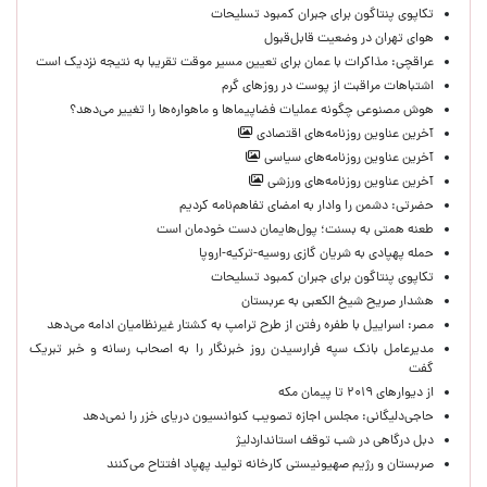
تکاپوی پنتاگون برای جبران کمبود تسلیحات
هوای تهران در وضعیت قابل‌قبول
عراقچی: مذاکرات با عمان برای تعیین مسیر موقت تقریبا به نتیجه نزدیک است
اشتباهات مراقبت از پوست در روزهای گرم
هوش مصنوعی چگونه عملیات فضاپیماها و ماهواره‌ها را تغییر می‌دهد؟
آخرین عناوین روزنامه‌های اقتصادی
آخرین عناوین روزنامه‌های سیاسی
آخرین عناوین روزنامه‌های ورزشی
حضرتی: دشمن را وادار به امضای تفاهم‌نامه کردیم
طعنه همتی به بسنت؛ پول‌هایمان دست خودمان است
حمله پهپادی به شریان گازی روسیه-ترکیه-اروپا
تکاپوی پنتاگون برای جبران کمبود تسلیحات
هشدار صریح شیخ الکعبی به عربستان
مصر: اسراییل با طفره رفتن از طرح ترامپ به کشتار غیرنظامیان ادامه می‌دهد
مدیرعامل بانک سپه فرارسیدن روز خبرنگار را به اصحاب رسانه و خبر تبریک
گفت
از دیوارهای ۲۰۱۹ تا پیمان مکه
حاجی‌دلیگانی: مجلس اجازه تصویب کنوانسیون دریای خزر را نمی‌دهد
دبل درگاهی در شب توقف استانداردلیژ
صربستان و رژیم صهیونیستی کارخانه تولید پهپاد افتتاح می‌کنند