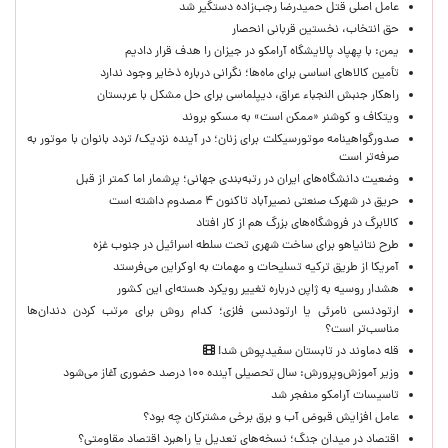
عامل اصلی قتل حمیدرضا رجب‌زاده دستگیر شد
حق انتخاب، نخستین قربانی انحصار
یمن: با پهپاد پالایشگاه آرامکو در جیزان را هدف قرار دادیم
تأمین کالاهای اساسی برای ماه‌ها؛ نگرانی درباره ذخایر وجود ندارد
راهکار جنبش النجباء عراق، دیپلماسی برای حل مشکل با عربستان
ویتکاف و کوشنر «ممکن است» به مسکو بروند
صدورگواهینامه موتورسیکلت برای زنان؛ در آینده نزدیک/ تردد بانوان با موتور به‌
صرفه‌تر است
وضعیت دانشگاه‌های ایران در رتبه‌بندی جهانی؛ پرشمار اما کمتر از قبل
حریق در شهرک صنعتی نصیرآباد تاکنون ۴ مصدوم داشته است
کالابرگ در فروشگاه‌های بزرگ هم از کار افتاد
طرح نتانیاهو برای ساخت شهری تحت سلطه اسرائیل در جنوب غزه
آمریکا از طریق ترکیه تسلیحات و مهمات به اوکراین می‌فرستد
هشدار روسیه به ژاپن درباره تغییر رویکرد هسته‌ای این کشور
ارتودنسی نامرئی یا ارتودنسی فلزی؛ کدام روش برای مرتب کردن دندان‌ها
مناسب‌تر است؟
قله دماوند در تابستان سفیدپوش شد!
وزیر آموزش‌وپرورش: سال تحصیلی آینده ۱۰۰ درصد حضوری آغاز می‌شود
تاسیسات آرامکو منفجر شد
عامل افزایش قبوض آب و برق برخی مشترکان چه بود؟
اقتصاد در میدان جنگ؛ نسخه‌های تعدیل یا راهبرد اقتصاد مقاومتی؟