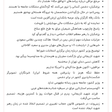
مرجع عراقی درباره پیامدهای «توافق مکه» هشدار داد
پزشکیان: دشمن کسانی را ترور می‌کنند که گره‌گشای مشکلات جامعه ما هستند
روس‌اتم: در حال بازگرداندن متخصصان به نیروگاه هسته‌ای بوشهر هستیم
بانک رفاه کارگران وارد عرصه بانکداری ارزش‌آفرین شده است
نماینده ای که به دلیل مشکلات مالی موبایلش را فروخت
پاسخ چارچوب هماهنگی شیعیان عراق به طرح خلع سلاح
پزشکیان با رهبر معظم انقلاب اسلامی دیدار و گفت‌وگو کرد
جزئیات عملیات مهم ارتش یمن در المخا؛ هلاکت چندین نظامی سعودی
خبرهایی از «پایتخت ۸» و سریال‌های مهران مدیری و سعید آقاخانی
توضیح وزیر کشور درباره زمان برگزاری انتخابات شوراها
شهید لاریجانی برای بازگشت مجریان و هنرمندان به صداوسیما پیگیر بود
کاهش نسبی دمای تهران از سه‌شنبه
عراقچی: اکنون هیچ مذاکره‌ای با آمریکا نداریم
حفظ تنگه هرمز تا پذیرفتن همه شروط ایران/ خبرنگاران تصویرگر
شکست‌ناپذیری کشور در برابر دشمن
وزیر کشور: جامعه بدون رسانه مفهومی ندارد
اکوسیستم استارتاپی عراق در سیطره شتاب‌دهنده‌‌های غربی
فرزند شهید لاریجانی: پدرم در قبال حوادث روز با کمترین هزینه، تصمیم
مناسب می‌گرفت
زینی‌وند: در خصوص قانون حجاب تغییری در تصمیم اتخاذ شده در زمان رهبر
شهید ایجاد نشده است