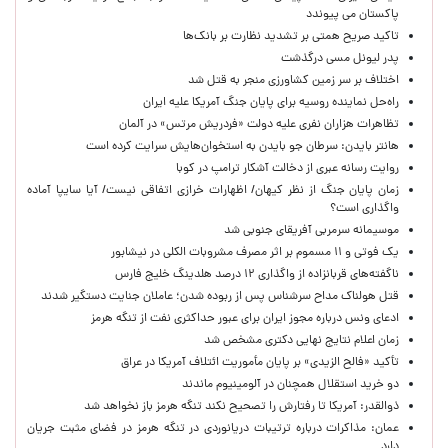
پاکستان می پیوندد
تاکید صریح همتی بر تشدید نظارت بر بانک‌ها
پدر لیونل مسی درگذشت
اختلاف بر سر زمین کشاورزی منجر به قتل شد
راه‌حل نماینده روسیه برای پایان جنگ آمریکا علیه ایران
تظاهرات هزاران نفری علیه دولت «فردریش مرتس» در آلمان
هانتر بایدن: سرطان جو بایدن به استخوان‌هایش سرایت کرده است
روایت رسانه عبری از دخالت آشکار ترامپ در کوبا
زمان پایان جنگ از نظر کیهان/ اظهارات خرازی اتفاقی نیست/ آیا سایپا آماده
واگذاری است؟
موسیمانه سرمربی آفریقای جنوبی شد
یک فوتی و ۱۱ مسموم بر اثر مصرف مشروبات الکلی در نیشابور
ناگفته‌های قربانزاده از واگذاری ۱۲ درصد هلدینگ خلیج فارس
قتل هولناک مداح سرشناس پس از ربوده شدن؛ عاملان جنایت دستگیر شدند
ادعای ونس درباره مجوز ایران برای عبور حداکثری نفت از تنگه هرمز
زمان اعلام نتایج نهایی دکتری مشخص شد
تأکید «فالح الزیدی» بر پایان مأموریت ائتلاف آمریکا در عراق
دو خرید استقلال همچنان در آلومینیوم ماندند
ذوالقدر: آمریکا تا رفتارش را تصحیح نکند تنگه هرمز باز نخواهد شد
عمان: مذاکرات درباره ترتیبات دریانوردی در تنگه هرمز در فضای مثبت جریان
دارد