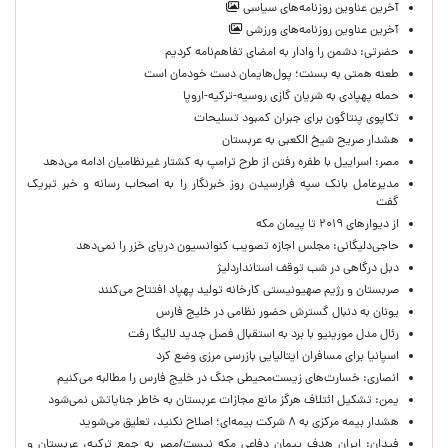
آخرین عناوین روزنامه‌های سیاسی
آخرین عناوین روزنامه‌های ورزشی
حضرتی: دشمن را وادار به امضای تفاهم‌نامه کردیم
طعنه همتی به بسنت؛ پول‌هایمان دست خودمان است
حمله پهپادی به شریان گازی روسیه-ترکیه-اروپا
تکاپوی پنتاگون برای جبران کمبود تسلیحات
هشدار صریح شیخ الکعبی به عربستان
مصر: اسراییل با طفره رفتن از طرح ترامپ به کشتار غیرنظامیان ادامه می‌دهد
مدیرعامل بانک سپه فرارسیدن روز خبرنگار را به اصحاب رسانه و خبر تبریک
گفت
از دیوارهای ۲۰۱۹ تا پیمان مکه
حاجی‌دلیگانی: مجلس اجازه تصویب کنوانسیون دریای خزر را نمی‌دهد
دبل درگاهی در شب توقف استانداردلیژ
صربستان و رژیم صهیونیستی کارخانه تولید پهپاد افتتاح می‌کنند
یونان به دنبال گسترش حضور نظامی در خلیج فارس
رئال مدل مورینیو با برد به استقبال فصل جدید لالیگا رفت
اسپانیا برای مسافران ایتالیایی بازرسی مرزی وضع کرد
انصاری: خسارت‌های زیست‌محیطی جنگ در خلیج فارس را مطالبه‌ می‌کنیم
یمن: تشکیل ائتلاف هرگز مانع مجازات عربستان به خاطر جنایاتش نمی‌شود
هشدار بیمه مرکزی به ۸ شرکت بیمه‌ای؛ اصلاح نکنید، تعلیق می‌شوید
فیدان: ایران هدف پیمان دفاعی مکه نیست/مصر به جمع ترکیه، عربستان و