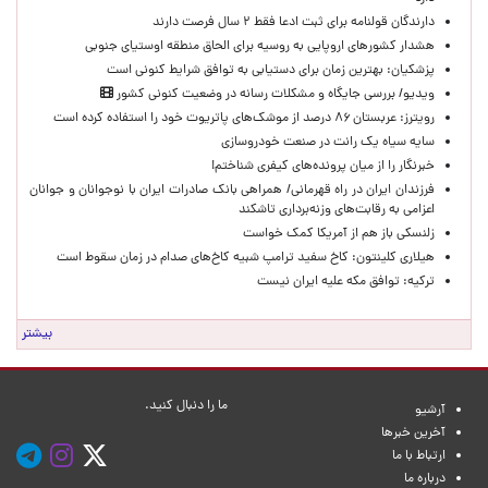
دارندگان قولنامه برای ثبت ادعا فقط ۲ سال فرصت دارند
هشدار کشورهای اروپایی به روسیه برای الحاق منطقه اوستیای جنوبی
پزشکیان‌: بهترین زمان برای دستیابی به توافق شرایط کنونی است
ویدیو/ بررسی جایگاه و مشکلات رسانه در وضعیت کنونی کشور
رویترز: عربستان ۸۶ درصد از موشک‌های پاتریوت خود را استفاده کرده است
سایه سیاه یک رانت در صنعت خودروسازی
خبرنگار را از میان پرونده‌های کیفری شناختم!
​فرزندان ایران در راه قهرمانی/ همراهی بانک صادرات ایران با نوجوانان و جوانان
اعزامی به رقابت‌های وزنه‌برداری تاشکند
زلنسکی باز هم از آمریکا کمک خواست
هیلاری کلینتون: کاخ سفید ترامپ شبیه کاخ‌های صدام در زمان سقوط است
ترکیه: توافق مکه علیه ایران نیست
بیشتر
ما را دنبال کنید.
آرشیو
آخرین خبرها
ارتباط با ما
درباره ما