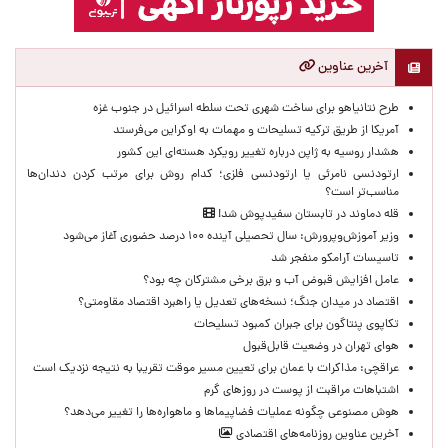
آخرین عناوین
طرح نتانیاهو برای ساخت شهری تحت سلطه اسرائیل در جنوب غزه
آمریکا از طریق ترکیه تسلیحات و مهمات به اوکراین می‌فرستد
هشدار روسیه به ژاپن درباره تغییر رویکرد هسته‌ای این کشور
ارتودنسی نامرئی یا ارتودنسی فلزی؛ کدام روش برای مرتب کردن دندان‌ها
مناسب‌تر است؟
قله دماوند در تابستان سفیدپوش شد!
وزیر آموزش‌وپرورش: سال تحصیلی آینده ۱۰۰ درصد حضوری آغاز می‌شود
تاسیسات آرامکو منفجر شد
عامل افزایش قبوض آب و برق برخی مشترکان چه بود؟
اقتصاد در میدان جنگ؛ نسخه‌های تعدیل یا راهبرد اقتصاد مقاومتی؟
تکاپوی پنتاگون برای جبران کمبود تسلیحات
هوای تهران در وضعیت قابل‌قبول
عراقچی: مذاکرات با عمان برای تعیین مسیر موقت تقریبا به نتیجه نزدیک است
اشتباهات مراقبت از پوست در روزهای گرم
هوش مصنوعی چگونه عملیات فضاپیماها و ماهواره‌ها را تغییر می‌دهد؟
آخرین عناوین روزنامه‌های اقتصادی