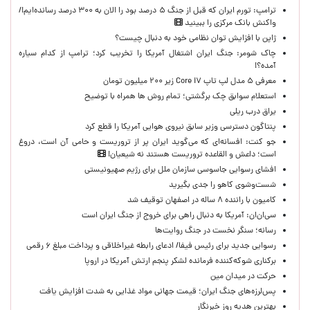
ترامپ: تورم ایران که قبل از جنگ ۵ درصد بود را الان به ۳۰۰ درصد رسانده‌ایم!/
واکنش بانک مرکزی را ببینید
ژاپن با افزایش توان نظامی خود به دنبال چیست؟
چاک شومر: جنگ ایران اشتغال آمریکا را تخریب کرد؛ ترامپ از کدام سیاره
آمده؟!
معرفی ۵ مدل لپ تاپ Core i۷ زیر ۲۰۰ میلیون تومان
استعلام سوابق چک برگشتی؛ تمام روش ها همراه با توضیح
یراق درب ریلی
پنتاگون دسترسی وزیر سابق نیروی هوایی آمریکا را قطع کرد
جو کنت: افسانه‌ای که می‌گوید ایران پر از تروریست و حامی آن است، دروغ
است؛ داعش و القاعده تروریست هستند نه شیعیان!
افشای رسوایی جاسوسی سازمان ملل برای رژیم صهیونیستی
شست‌وشوی کاهو را جدی بگیرید
کامیون با راننده ۸ ساله در اصفهان توقیف شد
سی‌ان‌ان: آمریکا به دنبال راهی برای خروج از جنگ ایران است
رسانه؛ سنگر نخست در جنگ روایت‌ها
رسوایی جدید برای رئیس فیفا/ ادعای رابطه غیراخلاقی و پرداخت مبلغ ۶ رقمی
برکناری شوکه‌کننده فرمانده لشکر پنجم ارتش آمریکا در اروپا
حركت در ميدان مين
پس‌لرزه‌های جنگ ایران؛ قیمت جهانی مواد غذایی به شدت افزایش یافت
بهترین هدیه روز خبرنگار