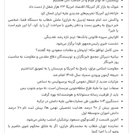
پزشکیان: ما نوکر مردم و در خدمت آنان هستیم
شوک به بازار کار آمریکا/ اقتصاد امریکا ۲۳ هزار شغل از دست داد
خزانه‌داری آمریکا تحریم‌های جدیدی علیه ایران اعمال کرد
واکنش تند امام جمعه اردبیل به خرازی/ عاملی خطاب به دستگاه قضا: شخصی
خبر دروغ به رهبری بست و دفتر رهبری با صراحت آن را رد کرد، آیا این جرم است
یا خیر؟
افزایش سپرده قانونی بانک‌ها؛ ترمز تازه رشد نقدینگی
نشست خبری رئیس‌جمهور فردا برگزار می‌شود
متن کامل توافق مکه؛ اردوغان و مقامات سعودی چه گفتند؟
بیانیه دبیرکل مجمع خبرنگاران و نویسندگان دفاع مقدس و مقاومت به مناسبت
روز خبرنگار
مقاومت اسلامی عراق: پاسخ به آمریکا و عربستان را به تعویق انداختیم
نتیجه آزمون ورودی سمپاد سال ۱۴۰۵ اعلام شد
جزئیات جدید از انتقال نجومی گزینه پرسپولیس به نساجی
صنعاء: نبرد ما علیه طرح سلطه‌جویی عربستان است، نه مردم جنوب یمن
باید از ظرفیت رسانه مسئولانه و هوشمندانه بهره گرفت
دستگیری ۱۰۴ مظنون طی عملیات‌هایی علیه داعش در ترکیه
صدور بیش از ۹۰ درصد هدایت تحصیلی نهمی ها/ پیش ثبت نام ۷۰ درصد
دانش اموزان متوسطه اول
آخرین قسمت از گفت‌وگوی مسعود پزشکیان امشب پخش می‌شود
نماینده تهران خطاب به محمدباقر خرازی: اگر به شلاق محکوم شوی حاضرم با
وضو آن را اجرا کنم!