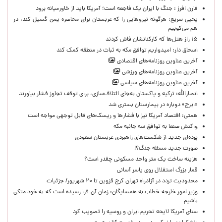
فارن افرز : جنگ با ایران یک فاجعه است؛ آمریکا باید از خاورمیانه برود
یحیی سریع: هرگونه نیروهایی را که عربستان برای محاصره یمن گسیل کند، در
هم می‌کوبیم
۱۵ راز هتل‌ها که کارکنانشان فاش کردند
اسحاق دار: امیدواریم توافق مکه به ثبات در منطقه کمک کند
آخرین عناوین روزنامه‌های اقتصادی
آخرین عناوین روزنامه‌های ورزشی
آخرین عناوین روزنامه‌های سیاسی
انصارالله: ترکیه و پاکستان به‌جای ائتلاف‌سازی، برای توقف تجاوز فشار بیاورند
«ایرج» دوباره در بیمارستان بستری شد
همتی: اقتصاد آمریکا نیز با فشارها و ریسک‌های قابل توجهی مواجه است
واکنش صنعا به توافق سه جانبه مکه
پرده‌ای جدید از شکست‌های راهبردی عربستان سعودی
صورت جدید مسئله جنگ؟!
هزینه ساخت یک متر واحد مسکونی چقدر است؟
قمار بزرگ استقلال روی یاسر آسانی
محدودیت تردد در آزادراه تهران کرج قزوین تا ۲۰ شهریور/ جزئیات
وزیر امور خارجه خطاب به همسایگان: زمان آن فرا رسیده است که به خود متکی
باشیم
سنای آمریکا لایحه تحریم ایران و روسیه را تصویب کرد