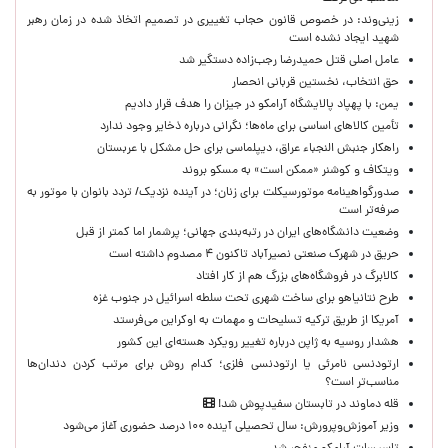
زینی‌وند: در خصوص قانون حجاب تغییری در تصمیم اتخاذ شده در زمان رهبر
شهید ایجاد نشده است
عامل اصلی قتل حمیدرضا رجب‌زاده دستگیر شد
حق انتخاب، نخستین قربانی انحصار
یمن: با پهپاد پالایشگاه آرامکو در جیزان را هدف قرار دادیم
تأمین کالاهای اساسی برای ماه‌ها؛ نگرانی درباره ذخایر وجود ندارد
راهکار جنبش النجباء عراق، دیپلماسی برای حل مشکل با عربستان
ویتکاف و کوشنر «ممکن است» به مسکو بروند
صدورگواهینامه موتورسیکلت برای زنان؛ در آینده نزدیک/ تردد بانوان با موتور به‌
صرفه‌تر است
وضعیت دانشگاه‌های ایران در رتبه‌بندی جهانی؛ پرشمار اما کمتر از قبل
حریق در شهرک صنعتی نصیرآباد تاکنون ۴ مصدوم داشته است
کالابرگ در فروشگاه‌های بزرگ هم از کار افتاد
طرح نتانیاهو برای ساخت شهری تحت سلطه اسرائیل در جنوب غزه
آمریکا از طریق ترکیه تسلیحات و مهمات به اوکراین می‌فرستد
هشدار روسیه به ژاپن درباره تغییر رویکرد هسته‌ای این کشور
ارتودنسی نامرئی یا ارتودنسی فلزی؛ کدام روش برای مرتب کردن دندان‌ها
مناسب‌تر است؟
قله دماوند در تابستان سفیدپوش شد!
وزیر آموزش‌وپرورش: سال تحصیلی آینده ۱۰۰ درصد حضوری آغاز می‌شود