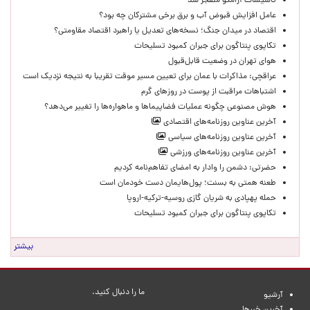
تاسیسات آرامکو منفجر شد
عامل افزایش قبوض آب و برق برخی مشترکان چه بود؟
اقتصاد در میدان جنگ؛ نسخه‌های تعدیل یا راهبرد اقتصاد مقاومتی؟
تکاپوی پنتاگون برای جبران کمبود تسلیحات
هوای تهران در وضعیت قابل‌قبول
عراقچی: مذاکرات با عمان برای تعیین مسیر موقت تقریبا به نتیجه نزدیک است
اشتباهات مراقبت از پوست در روزهای گرم
هوش مصنوعی چگونه عملیات فضاپیماها و ماهواره‌ها را تغییر می‌دهد؟
آخرین عناوین روزنامه‌های اقتصادی
آخرین عناوین روزنامه‌های سیاسی
آخرین عناوین روزنامه‌های ورزشی
حضرتی: دشمن را وادار به امضای تفاهم‌نامه کردیم
طعنه همتی به بسنت؛ پول‌هایمان دست خودمان است
حمله پهپادی به شریان گازی روسیه-ترکیه-اروپا
تکاپوی پنتاگون برای جبران کمبود تسلیحات
بیشتر
ما را دنبال کنید.
آرشیو