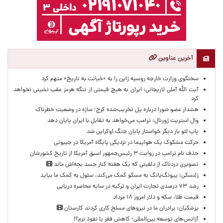
آخرین عناوین
سخنگوی وزارت خارجه روسیه ژاپن را به «خیانت به تاریخ» متهم کرد
آیت الله آملی لاریجانی: ایران به هیچ قیمتی از تنگه هرمز عقب نشینی نخواهد
کرد
هشدار عضو شورا درباره پل تخریب‌شده کرج؛ سازه در وضعیت خطرناک
وال‌ استریت ژورنال: ترامپ می‌خواهد به تقابل با ایران پایان دهد
پاپ لئو بار دیگر خواستار پایان جنگ اوکراین شد
حرکت مشکوک یک هواپیما در نزدیکی پایگاه آمریکا در جیبوتی
حذف نام ترامپ در روایت ۳ رئیس‌جمهور اسبق آمریکا از تاریخ کشورشان
تصویری دردناک از دلفینی که یک هفته کنار جسد بچه‌اش ماند
زلنسکی: پیونگ‌یانگ به مسکو کمک می‌کند، سئول به کمک ما بیاید
رشد ۷۳ درصدی تجارت ایران و ترکیه در سایه محاصره دریایی
قیمت طلا، سکه و دلار امروز ۱۸ مرداد
پزشکیان: برادران ما در نیروهای مسلح کاری کردند کارستان
آژانس‌های توسعه بین‌المللی؛ کاهش فقر یا نفوذ نرم؟!