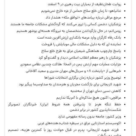
روایت طحان‌نظیف از بمباران بیت رهبری در ۹ اسفند
نتانیاهو: تا زمان خلع سلاح حماس از غزه خارج نمی‌شویم
مرجع عراقی درباره پیامدهای «توافق مکه» هشدار داد
پزشکیان: دشمن کسانی را ترور می‌کنند که گره‌گشای مشکلات جامعه ما هستند
روس‌اتم: در حال بازگرداندن متخصصان به نیروگاه هسته‌ای بوشهر هستیم
بانک رفاه کارگران وارد عرصه بانکداری ارزش‌آفرین شده است
نماینده ای که به دلیل مشکلات مالی موبایلش را فروخت
پاسخ چارچوب هماهنگی شیعیان عراق به طرح خلع سلاح
پزشکیان با رهبر معظم انقلاب اسلامی دیدار و گفت‌وگو کرد
جزئیات عملیات مهم ارتش یمن در المخا؛ هلاکت چندین نظامی سعودی
خبرهایی از «پایتخت ۸» و سریال‌های مهران مدیری و سعید آقاخانی
توضیح وزیر کشور درباره زمان برگزاری انتخابات شوراها
شهید لاریجانی برای بازگشت مجریان و هنرمندان به صداوسیما پیگیر بود
کاهش نسبی دمای تهران از سه‌شنبه
عراقچی: اکنون هیچ مذاکره‌ای با آمریکا نداریم
حفظ تنگه هرمز تا پذیرفتن همه شروط ایران/ خبرنگاران تصویرگر
شکست‌ناپذیری کشور در برابر دشمن
وزیر کشور: جامعه بدون رسانه مفهومی ندارد
اکوسیستم استارتاپی عراق در سیطره شتاب‌دهنده‌‌های غربی
فرزند شهید لاریجانی: پدرم در قبال حوادث روز با کمترین هزینه، تصمیم
مناسب می‌گرفت