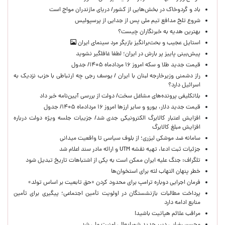
باد و گردوخاک در بخش‌هایی از کشور/ دریای مازندران مواج است
شروع تلخ مدافع تیم ملی پس از جدایی از پرسپولیس
بهترین هدیه به خبرنگاران چیست؟
استایل عجیب و بحث‌برانگیز بازیگر مرد سینمای ایران
پیش‌بینی پاییز پر بارش در ایران؛ لطفا غافلگیر نشوید
قیمت جدید طلا و سکه امروز ۱۶ مردادماه ۱۴۰۵/ جدول
راز دشمنی وزیرخارجه لبنان با ایران / یوسف رجی چه ارتباطی با حزب نزدیک به
اسرائیل دارد؟
بلاتکلیفی پرونده‌های مشاغل سخت/ دولت از بررسی آیین‌نامه خبر داد
قیمت جدید دلار، یورو و سایر ارزها امروز ۱۶ مردادماه ۱۴۰۵/ جدول
افزایش اعتبار کالابرگ الکترونیکی جدی شد/ جزییات جلسه ویژه دولت درباره
افزایش مبلغ کالابرگ
سامانه ضد موشکی لیزری؛ از بلوف سیاسی تا واقعیت میدانی
جزئیات ثبت ادعا، تهیه نقشه UTM و ارائه مادر سند اعلام شد
تلگراف: جنگ علیه ایران ممکن است به یکی از اشتباهات تاریخ تبدیل شود
خطر پنهان التهاب لثه برای استخوان‌ها
فرمان اجرایی دوباره ترامپ برای محدود کردن «حق تابعیت بر اساس تولد»
پرداخت مطالبات بازنشستگان در اولویت تأمین اجتماعی؛ پیگیری برای تأمین
منابع ادامه دارد
مراقب علائم هپاتیت باشید!