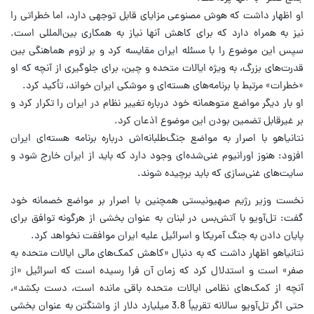
او اظهار داشت که هوش مصنوعی مزایای قابل توجهی دارد، اما خطراتی را
نیز به همراه دارد که برای کاهش آنها نیاز به همکاری بین‌المللی است.
سپس این موضوع را با مسئله ایران مقایسه کرد و بر لزوم هماهنگی بین
قدرت‌های بزرگ، به ویژه ایالات متحده و چین، برای جلوگیری از آنچه که او
«خطرات» مرتبط با برنامه‌های هسته‌ای و موشکی ایران خواند، تأکید کرد.
او بار دیگر مواضع متوهمانه خود درباره تغییر نظام در ایران را تکرار کرد و
بر غیرقابل تضمین بودن این موضوع اذعان کرد.
نتانیاهو با اصرار به مواضع جنگ‌طلبانه‌اش درباره برنامه هسته‌ای ایران
افزود: هنوز اورانیوم غنی‌شده‌ای وجود دارد که باید از ایران خارج شود و
سایت‌های غنی‌سازی که باید برچیده شوند.
نخست وزیر رژیم صهیونیستی همچنین با اصرار بر مواضع خصمانه خود
گفت: تل‌آویو با آتش‌بس در لبنان به عنوان بخشی از هرگونه توافق برای
پایان دادن به جنگ آمریکا و اسرائیل علیه ایران موافقت نخواهد کرد.
نتانیاهو اظهار داشت که به دنبال «کاهش کمک‌های مالی ایالات متحده به
صفر» است و استدلال کرد که زمان آن فرا رسیده است که اسرائیل «از
آنچه از کمک‌های نظامی ایالات متحده باقی مانده است، دست بکشد»،
حتی اگر تل‌آویو سالانه تقریباً 3.8 میلیارد دلار از واشنگتن به عنوان بخشی