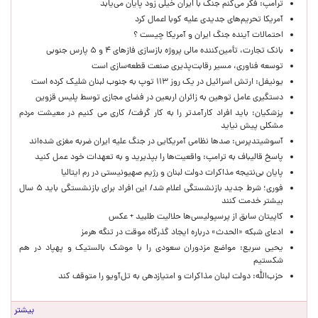
ترامپ: فکر می‌کنم جنگ با ایران خیلی زود پایان می‌یابد
آمریکا تحریم‌های جدیدی علیه کوبا اعمال کرد
احتمالات آینده جنگ ایران و آمریکا چیست ؟
بانک تجارت، تأمین‌کننده مالی پروژه بازسازی فازهای ۴ و ۵ پارس جنوبی
توسعه فناوری، مسیر رقابت‌پذیری صنعت قطعه‌سازی است
یونیفل: ارتش اسرائیل در یک روز ۱۱۳ توپ به جنوب لبنان شلیک کرده است
دستگیری عامل توهین به زائران اربعین در فضای مجازی توسط پلیس قزوین
پزشکیان: باید افراد کارآمدتر را به کار گرفت/ کاری می کنیم در معیشت مردم
مشکلی پیش نیاید
آسوشیتدپرس: صدها نظامی آمریکایی در جنگ علیه ایران ضربه مغزی شده‌اند
پاسخ قالیباف به ترامپ: واقعیت‌ها را بپذیرید و به تعهدات خود عمل کنید
پایان بی‌نتیجه مذاکرات دولت لبنان و رژیم صهیونیستی در رم ایتالیا
فوری؛ شرط جدید بازنشستگی اعلام شد/ این افراد برای بازنشستگی باید ۵ سال
بیشتر خدمت کنند
کاپیتان سابق از پرسپولیسی‌ها حلالیت طلبید + عکس
ادعای شبکه «الحدث» درباره ایجاد گذرگاه موقت در تنگه هرمز
یحیی سریع: مواضع مزدوران سعودی را با موشک بالستیک و پهپاد در هم
شکستیم
حزب‌الله: دولت لبنان مذاکرات و امتیازدهی به تل‌آویو را متوقف کند
بیشتر