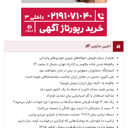
آخرین عناوین
هشدار درباره فروش حواله‌های صوری خودروهای وارداتی
یکطرفه شدن جاده چالوس و آزادراه تهران–شمال از ساعت ۱۴
انصارالله: متجاوزان سعودی در یمن در امان نخواهند بود
علی اکبری: دشمن در مقابل ایران شکست مفتضحانه‌ای خورده است
چگونه به «کیف پول ایران» وصل شویم؟
پوتین قصد محک ناتو را با حمله به یک کشور عضو دارد
مذاکره استقلال با گلر اسپانیایی برای تمدید قرارداد
یک ماه، ۴ کودک قربانی حمله سگ‌ها در سنندج / چرا حوادث تکرار می‌شود؟
۲ درصد از مشترکان ۱۰ درصد برق خانگی را مصرف می‌کنند!
نسخه ترامپ برای ۲۰۲۸؛ حمایت محرمانه از نامزدی جی‌دی ونس
ترامپ: ما خودمان به موشک‌هایی که اوکراین درخواست کرده، نیاز داریم
موضع وزارت بهداشت درباره ظرفیت پزشکی کنکور ۱۴۰۵