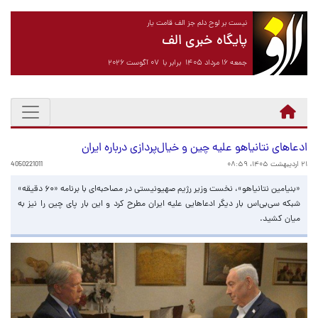
نیست بر لوح دلم جز الف قامت یار
پایگاه خبری الف
جمعه ۱۶ مرداد ۱۴۰۵ برابر با ۰۷ آگوست ۲۰۲۶
ادعاهای نتانیاهو علیه چین و خیال‌پردازی درباره ایران
۲۱ اردیبهشت ۱۴۰۵، ۰۸:۵۹
4050221011
«بنیامین نتانیاهو»، نخست وزیر رژیم صهیونیستی در مصاحبه‌ای با برنامه «۶۰ دقیقه»
شبکه سی‌بی‌اس بار دیگر ادعاهایی علیه ایران مطرح کرد و این بار پای چین را نیز به
میان کشید.