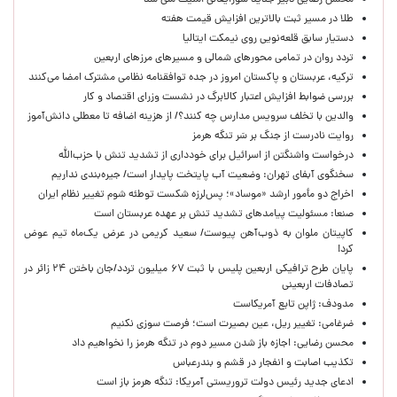
محسن رضایی دبیر جدید شورایعالی امنیت ملی شد
طلا در مسیر ثبت بالاترین افزایش قیمت هفته
دستیار سابق قلعه‌نویی روی نیمکت ایتالیا
تردد روان در تمامی محورهای شمالی و مسیرهای مرزهای اربعین
ترکیه، عربستان و پاکستان امروز در جده توافقنامه نظامی مشترک امضا می‌کنند
بررسی ضوابط افزایش اعتبار کالابرگ در نشست وزرای اقتصاد و کار
والدین با تخلف سرویس مدارس چه کنند؟/ از هزینه اضافه تا معطلی دانش‌آموز
روایت نادرست از جنگ بر سَر تنگه هرمز
درخواست واشنگتن از اسرائیل برای خودداری از تشدید تنش با حزب‌الله
سخنگوی آبفای تهران: وضعیت آب پایتخت پایدار است/ جیره‌بندی نداریم
اخراج دو مأمور ارشد «موساد»؛ پس‌لرزه شکست توطئه شوم تغییر نظام ایران
صنعا: مسئولیت پیامدهای تشدید تنش بر عهده عربستان است
کاپیتان ملوان به ذوب‌آهن پیوست/ سعید کریمی در عرض یک‌ماه تیم عوض
کرد!
پایان طرح ترافیکی اربعین پلیس با ثبت ۶۷ میلیون تردد/جان باختن ۲۴ زائر در
تصادفات اربعینی
مدودف: ژاپن تابع آمریکاست
ضرغامی: تغییر ریل، عین بصیرت است؛ فرصت سوزی نکنیم
محسن رضایی: اجازه باز شدن مسیر دوم در تنگه هرمز را نخواهیم داد
تکذیب اصابت و انفجار در قشم و بندرعباس
ادعای جدید رئیس دولت تروریستی آمریکا: تنگه هرمز باز است