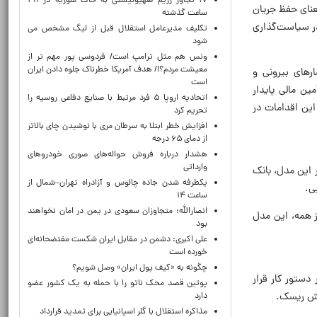
۱۷ تجاوز رژیم صهیونیستی به خاک سوریه در ۴۸
عنای حفظ جریان
ساعت گذشته
در سیاست‌گذاری
تکلیف مدیرعامل استقلال قبل از لیگ مشخص می
شود
ونس هم مثل ترامپ است/ فردوسی پور مهم تر از
معیشت مردم؟!/ هدف آمریکا خطرناک جلوه دادن ایران
‌های بیرونی و
است
ن مالی پایدار
اتحادیه اروپا ۵ فرد مرتبط با صنایع دفاعی روسیه را
این اقدامات در
تحریم کرد
افزایش خطر ابتلا به سرطان مری با نوشیدن چای بالاتر
از دمای ۶۵ درجه
هشدار درباره فروش حواله‌های صوری خودروهای
وارداتی
ر این مدل، بانک
یکطرفه شدن جاده چالوس و آزادراه تهران–شمال از
یی.
ساعت ۱۴
انصارالله: متجاوزان سعودی در یمن در امان نخواهند
ز همه، این مدل
بود
علی اکبری: دشمن در مقابل ایران شکست مفتضحانه‌ای
خورده است
چگونه به «کیف پول ایران» وصل شویم؟
دستور کار قرار
پوتین قصد محک ناتو را با حمله به یک کشور عضو
وشش ریسک.
دارد
مذاکره استقلال با گلر اسپانیایی برای تمدید قرارداد