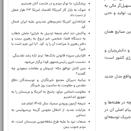
پزشکیان: ما نوکر مردم و در خدمت آنان هستیم
هیل‌گر مالی به
شوک به بازار کار آمریکا/ اقتصاد امریکا ۲۳ هزار شغل
ن، تولید و حتی
از دست داد
خزانه‌داری آمریکا تحریم‌های جدیدی علیه ایران اعمال
کرد
ین صنایع همان
واکنش تند امام جمعه اردبیل به خرازی/ عاملی خطاب
به دستگاه قضا: شخصی خبر دروغ به رهبری بست و
دفتر رهبری با صراحت آن را رد کرد، آیا این جرم است یا
خیر؟
و دانش‌بنیان و
افزایش سپرده قانونی بانک‌ها؛ ترمز تازه رشد نقدینگی
نرژی کشور است؛
نشست خبری رئیس‌جمهور فردا برگزار می‌شود
متن کامل توافق مکه؛ اردوغان و مقامات سعودی چه
گفتند؟
واقع مدل جدید
بیانیه دبیرکل مجمع خبرنگاران و نویسندگان دفاع
مقدس و مقاومت به مناسبت روز خبرنگار
مقاومت اسلامی عراق: پاسخ به آمریکا و عربستان را به
تعویق انداختیم
چه در هفته‌ها و
نتیجه آزمون ورودی سمپاد سال ۱۴۰۵ اعلام شد
ام اصلی آن در
جزئیات جدید از انتقال نجومی گزینه پرسپولیس به
نساجی
شریک توسعه‌ای
صنعاء: نبرد ما علیه طرح سلطه‌جویی عربستان است، نه
مردم جنوب یمن