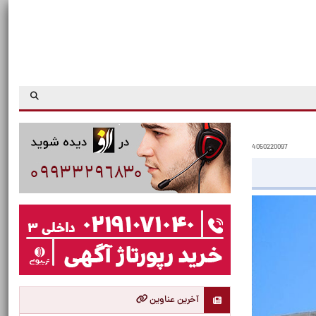
4050220097
آخرین عناوین