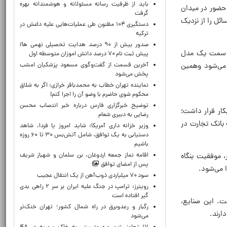
باید از ظرفیت رسانه مسئولانه و هوشمندانه بهره
 حضور در میدان
گرفت
ائل را از نزدیک
دستگیری ۱۰۴ مظنون طی عملیات‌هایی علیه داعش در
ترکیه
صدور بیش از ۹۰ درصد هدایت تحصیلی نهمی ها/
به سمت یک مدل
پیش ثبت نام ۷۰ درصد دانش اموزان متوسطه اول
آخرین قسمت از گفت‌وگوی مسعود پزشکیان امشب
 می‌شود وهمین
پخش می‌شود
نماینده تهران خطاب به محمدباقر خرازی: اگر به شلاق
محکوم شوی حاضرم با وضو آن را اجرا کنم!
توضیح خبرگزاری فارس درباره خبر انتصاب محسن
کار قرار داشت؛
رضایی به دبیری شعام
 بانک تجارت در
وزیر خزانه داری آمریکا: شاید امروز یا فردا، شاهد
دستیابی به یک توافق، شامل آتش‌بس ۳۰ تا ۶۰ روزه
باشیم
اقامه نماز جمعه اردوغان، بن ‌سلمان و شهباز شریف
، موفقیت بنگاه
پس از امضای توافق
ا می‌شود.
سود ۷۰ میلیاردی ذوب‌آهن از یک انتقال عجیب
رویترز: ترامپ در جنگ علیه ایران بر سر ۲ راهی بدی
گیر افتاده است
ت. این صنایع،
رگبار و رعدوبرق در راه شمال کشور؛ تهران خنک‌تر
ارند.
می‌شود