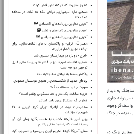
۱۵ راز هتل‌ها که کارکنانشان فاش کردند
اسحاق دار: امیدواریم توافق مکه به ثبات در منطقه
کمک کند
آخرین عناوین روزنامه‌های اقتصادی
آخرین عناوین روزنامه‌های ورزشی
آخرین عناوین روزنامه‌های سیاسی
انصارالله: ترکیه و پاکستان به‌جای ائتلاف‌سازی، برای
توقف تجاوز فشار بیاورند
«ایرج» دوباره در بیمارستان بستری شد
همتی: اقتصاد آمریکا نیز با فشارها و ریسک‌های قابل
توجهی مواجه است
واکنش صنعا به توافق سه جانبه مکه
پرده‌ای جدید از شکست‌های راهبردی عربستان سعودی
صورت جدید مسئله جنگ؟!
ساجنگ به دیدار
هزینه ساخت یک متر واحد مسکونی چقدر است؟
 می‌تواند جلوی
قمار بزرگ استقلال روی یاسر آسانی
واسطه‌گر وجوه،
محدودیت تردد در آزادراه تهران کرج قزوین تا ۲۰
شهریور/ جزئیات
یب دیده در جنگ
وزیر امور خارجه خطاب به همسایگان: زمان آن فرا
رسیده است که به خود متکی باشیم
سنای آمریکا لایحه تحریم ایران و روسیه را تصویب کرد
 صنایع بزرگ در