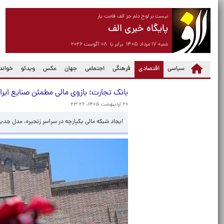
نیست بر لوح دلم جز الف قامت یار
پایگاه خبری الف
شنبه ۱۷ مرداد ۱۴۰۵ برابر با ۰۸ آگوست ۲۰۲۶
(current)
سیاسی
اقتصادی
فرهنگی
اجتماعی
جهان
عکس
ویدئو
خواندن
بانک تجارت؛ بازوی مالی مطمئن صنایع ایر
۲۰ اردیبهشت ۱۴۰۵، ۲۳:۲۶
ایجاد شبکه مالی یکپارچه در سراسر زنجیره، مدل جد