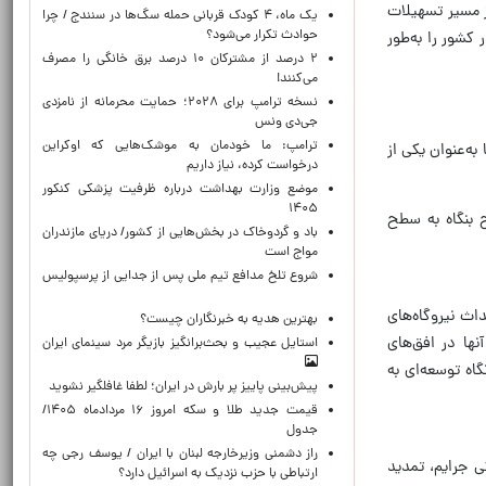
ز مسیر تسهیلات
یک ماه، ۴ کودک قربانی حمله سگ‌ها در سنندج / چرا
حوادث تکرار می‌شود؟
 کشور را به‌طور
۲ درصد از مشترکان ۱۰ درصد برق خانگی را مصرف
می‌کنند!
نسخه ترامپ برای ۲۰۲۸؛ حمایت محرمانه از نامزدی
جی‌دی ونس
ترامپ: ما خودمان به موشک‌هایی که اوکراین
به‌عنوان یکی از
درخواست کرده، نیاز داریم
موضع وزارت بهداشت درباره ظرفیت پزشکی کنکور
۱۴۰۵
 بنگاه به سطح
باد و گردوخاک در بخش‌هایی از کشور/ دریای مازندران
مواج است
شروع تلخ مدافع تیم ملی پس از جدایی از پرسپولیس
اث نیروگاه‌های
بهترین هدیه به خبرنگاران چیست؟
ها در افق‌های
استایل عجیب و بحث‌برانگیز بازیگر مرد سینمای ایران
اه توسعه‌ای به
پیش‌بینی پاییز پر بارش در ایران؛ لطفا غافلگیر نشوید
قیمت جدید طلا و سکه امروز ۱۶ مردادماه ۱۴۰۵/
جدول
راز دشمنی وزیرخارجه لبنان با ایران / یوسف رجی چه
ی جرایم، تمدید
ارتباطی با حزب نزدیک به اسرائیل دارد؟