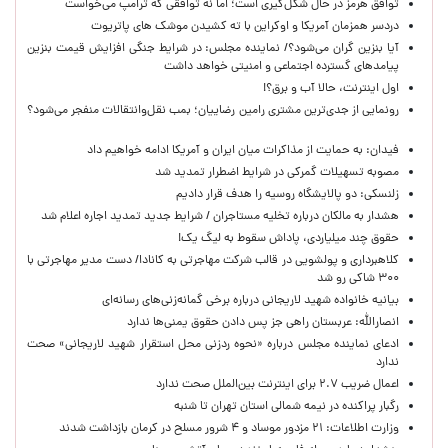
توافق هرمز در حال شکل‌گیری است؛ اما نه توافقی که ترامپ می‌خواست
دردسر همزمان آمریکا و اوکراین با ته کشیدن موشک های پاتریوت
آیا بنزین گران می‌شود؟/ نماینده مجلس: در شرایط جنگی افزایش قیمت بنزین
پیامدهای گسترده اجتماعی و امنیتی خواهد داشت
اول اینترنت، حالا آب و برق؟!
رونمایی از جدی‌ترین مشتری رامین رضاییان؛ بمب نقل‌وانتقالات منفجر می‌شود؟
فیدان: به حمایت از مذاکرات میان ایران و آمریکا ادامه خواهیم داد
مصوبه تسهیلات گمرکی در شرایط اضطرار تمدید شد
زلنسکی: دو پالایشگاه روسیه را هدف قرار دادیم
هشدار به مالکان درباره تخلیه مستاجران / شرایط جدید تمدید اجاره اعلام شد
حقوق چند میلیاردی، پاداش سقوط به لیگ یک!
کلاهبرداری و پولشویی در قالب شرکت مهاجرتی به کانادا/ دست مدیر مهاجرتی با
۳۰۰ شاکی رو شد
بیانیه خانواده شهید لاریجانی درباره برخی گمانه‌زنی‌های رسانه‌ای
انصارالله: عربستان راهی جز پس دادن حقوق یمنی‌ها ندارد
ادعای نماینده مجلس درباره «نحوه ردزنی محل استقرار شهید لاریجانی» صحت
ندارد
اعمال ضریب ۲.۷ برای اینترنت بین‌الملل صحت ندارد
رگبار پراکنده در نیمه شمالی استان تهران تا شنبه
وزارت اطلاعات: ۲۱ مزدور موساد و ۴ شرور مسلح در کرمان بازداشت شدند