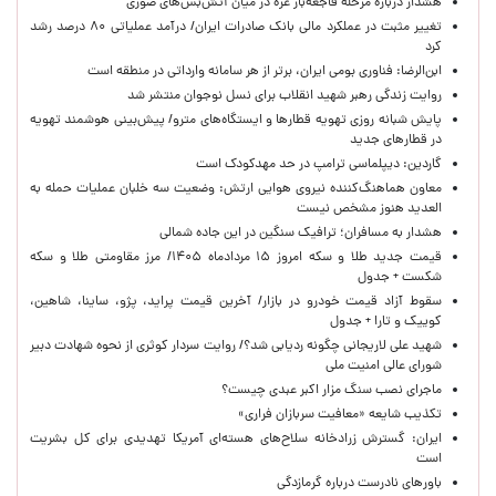
هشدار درباره مرحله فاجعه‌بار غزه در میان آتش‌بس‌های صوری
تغییر مثبت در عملکرد مالی بانک صادرات ایران/ درآمد عملیاتی ۸۰ درصد رشد
کرد
ابن‌الرضا: فناوری بومی ایران، برتر از هر سامانه وارداتی در منطقه است
روایت زندگی رهبر شهید انقلاب برای نسل نوجوان منتشر شد
پایش شبانه روزی تهویه قطارها و ایستگاه‌های مترو/ پیش‌بینی هوشمند تهویه
در قطارهای جدید
گاردین: دیپلماسی ترامپ در حد مهدکودک است
معاون هماهنگ‌کننده نیروی هوایی ارتش: وضعیت سه خلبان عملیات حمله به
العدید هنوز مشخص نیست
هشدار به مسافران؛ ترافیک سنگین در این جاده شمالی
قیمت جدید طلا و سکه امروز ۱۵ مردادماه ۱۴۰۵/ مرز مقاومتی طلا و سکه
شکست + جدول
سقوط آزاد قیمت خودرو در بازار/ آخرین قیمت پراید، پژو، ساینا، شاهین،
کوییک و تارا + جدول
شهید علی لاریجانی چگونه ردیابی شد؟/ روایت سردار کوثری از نحوه شهادت دبیر
شورای عالی امنیت ملی
ماجرای نصب سنگ مزار اکبر عبدی چیست؟
تکذیب شایعه «معافیت سربازان فراری»
ایران: گسترش زرادخانه سلاح‌های هسته‌ای آمریکا تهدیدی برای کل بشریت
است
باورهای نادرست درباره گرمازدگی