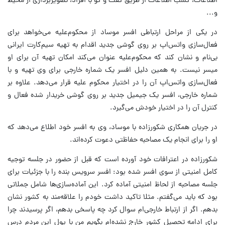
اطلاعات، کسب اطلاعات از طریق گفت و گو با افراد، تصویربرداری از محیط
و...
در یکی از مراحل ارتباطی افسر موساد از محکوم‌علیه می‌خواهد برای
فعال‌سازی واتس‌اپ بر روی گوشی جدید اقدام به تهیه سیم‌کارت ایرانی
بی‌نام و نشان کند که محکوم‌علیه عنوان می‌کند امکان تهیه آن برای او
میسر نیست. به همین دلیل افسر یک شماره خارجی برای وی تهیه و با
فعال‌سازی واتس‌اپ آن را در اختیار محکوم علیه قرار می‌دهد. علاوه بر
شماره خارجی، افسر یک جیمیل جدید بر روی گوشی خریدار شده فعال و
کنترل آن را در اختیار خودش می‌گیرد.
در جریان همکاری شکورزاده با موساد، وی به افسر خود اطلاع می‌دهد که
او را برای انجام یک مصاحبه حفاظتی دعوت کرده‌اند.
شکورزاده در اعترافات خود آورده است که قبل از حضور در جلسه توجیه
کامل امنیتی از سوی افسر شده بود: افسر سرویس بنده را با جزئیات برای
جلسه مصاحبه از لحاظ امنیتی آماده کرد. این آماده‌سازی‌ها شامل جملاتی
بود که باید می‌گفتم. مثلا تاکید داشت خودم را علاقه‌مند به کشور نشان
بدهم. اگر از ارتباط خارجی‌ام سوال کرد چه پاسخی بدهم، اگر پرسیدند چرا
برای ادامه تحصیل کشور خارج نشده‌ام بگویم من با پول این مردم درس