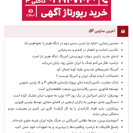
آخرین عناوین
محسن رضایی: اجازه باز شدن مسیر دوم در تنگه هرمز را نخواهیم داد
تکذیب اصابت و انفجار در قشم و بندرعباس
ادعای جدید رئیس دولت تروریستی آمریکا: تنگه هرمز باز است
ترامپ: فکر می‌کنم جنگ با ایران خیلی زود پایان می‌یابد
آمریکا تحریم‌های جدیدی علیه کوبا اعمال کرد
احتمالات آینده جنگ ایران و آمریکا چیست ؟
بانک تجارت، تأمین‌کننده مالی پروژه بازسازی فازهای ۴ و ۵ پارس جنوبی
توسعه فناوری، مسیر رقابت‌پذیری صنعت قطعه‌سازی است
یونیفل: ارتش اسرائیل در یک روز ۱۱۳ توپ به جنوب لبنان شلیک کرده است
دستگیری عامل توهین به زائران اربعین در فضای مجازی توسط پلیس قزوین
پزشکیان: باید افراد کارآمدتر را به کار گرفت/ کاری می کنیم در معیشت مردم
مشکلی پیش نیاید
آسوشیتدپرس: صدها نظامی آمریکایی در جنگ علیه ایران ضربه مغزی شده‌اند
پاسخ قالیباف به ترامپ: واقعیت‌ها را بپذیرید و به تعهدات خود عمل کنید