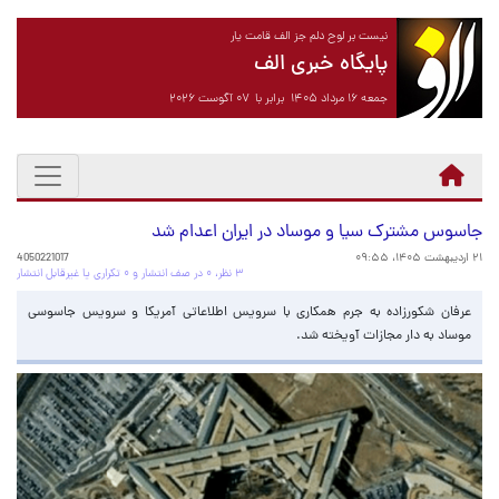
نیست بر لوح دلم جز الف قامت یار
پایگاه خبری الف
جمعه ۱۶ مرداد ۱۴۰۵ برابر با ۰۷ آگوست ۲۰۲۶
جاسوس مشترک سیا و موساد در ایران اعدام شد
۲۱ اردیبهشت ۱۴۰۵، ۰۹:۵۵
4050221017
۳ نظر، ۰ در صف انتشار و ۰ تکراری یا غیرقابل انتشار
عرفان شکورزاده به جرم همکاری با سرویس اطلاعاتی آمریکا و سرویس جاسوسی
موساد به دار مجازات آویخته شد.