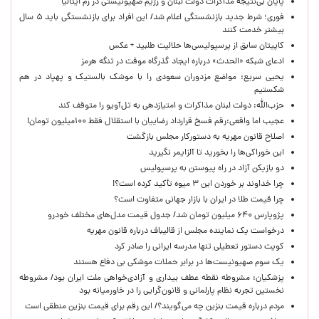
پایان بی‌نتیجه مذاکرات دولت لبنان و رژیم صهیونیستی در رم ایتالیا
فوری؛ شرط جدید بازنشستگی اعلام شد/ این افراد برای بازنشستگی باید ۵ سال
بیشتر خدمت کنند
کاپیتان سابق از پرسپولیسی‌ها حلالیت طلبید + عکس
ادعای شبکه «الحدث» درباره ایجاد گذرگاه موقت در تنگه هرمز
یحیی سریع: مواضع مزدوران سعودی را با موشک بالستیک و پهپاد در هم
شکستیم
حزب‌الله: دولت لبنان مذاکرات و امتیازدهی به تل‌آویو را متوقف کند
عجیب اما واقعی:رقم فسخ قرارداد رضاییان با استقلال فقط ۱۰۰میلیون تومان!
اصلاح قانون مهریه به دستورکار مجلس بازگشت
این خوراکی‌ها را بخورید تا آلزایمر نگیرید
دو بازیکن آزاد در راه پیوستن به پرسپولیس
چرا خداوند بر خوردن این ۳ میوه تأکید کرده است؟!
چرا قیمت طلا در ایران با بازار جهانی متفاوت است؟
پژوپارس ۶۴۰ میلیون تومان شد/ جدول قیمت مدل‌های مختلف خودرو
درخواست یک نماینده مجلس از قالیباف درباره قانون مهریه
کویت دستور تعطیلی تنها مدرسه ایرانی را صادر کرد
یک‌ سوم صهیونیست‌ها در برابر حملات موشکی بی دفاع هستند
پزشکیان: مشروطه نقطه عطف بیداری و آزادی‌خواهی ملت ایران بود/ مشروطه
نخستین تجربه نظام پارلمانی و قانون‌گرایی را در خاورمیانه بود
مردم درباره قیمت بنزین چه می‌گویند؟/ این رقم برای قیمت بنزین منطقی است