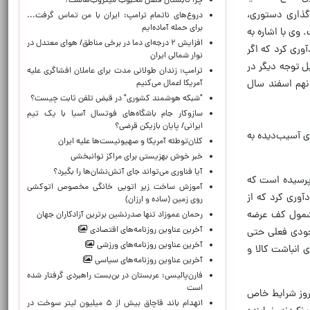
چرا تابستان فصل محبوب میکروب‌هاست؟
گذاری دستوری،
دروغ‌های ناتمام ترامپ: ایران با من تماس گرفت...
برای حمله آماده‌ایم
وی با اشاره به
افزایش ۲ درجه‌ای دما در برخی مناطق/ هوای معتدل در
وری کرد که اگر
نوار شمالی ایران
ل توجه دیگر در
ترامپ: زندان طولانی مدت برای عاملان افشاگری‌ علیه
دشمن در نهم اسفند سال
آمریکا اعمال می‌کنیم
"شبکه هوشمند کشوری" در قبض تلفن ثابت چیست؟
سازوکار جام باشگاه‌های فوتسال آسیا با یک تیم
ایرانی/ پایان بازیکن قرضی؟
ی آسیب‌دیده به
کلان‌توطئه آمریکا و صهیونیست‌ها علیه ایران
خبر خوش بهزیستی برای مراکز توانبخشی
آیا فناوری می‌تواند جای آتش‌نشان‌ها را بگیرد؟
 پرسیده است که
آموزش ساخت زیر اتویی خانگی مخصوص اتوکشی
دآوری کرد که از
روی زمین (ساده و ارزان)
گریدهای مشمول کف عرضه
رحمان عموزاد تنها صدرنشین برترین آزادکاران جهان
آخرین عناوین روزنامه‌های اقتصادی
هزار تن عرضه داشته، یعنی موجودی فعلی حتی
آخرین عناوین روزنامه‌های ورزشی
 انباشت کالا و
آخرین عناوین روزنامه‌های سیاسی
فارن‌پالیسی: عربستان در بن‌بست راهبردی گرفتار شده
است
روز شرایط خاص
انهدام باند قاچاق بیش از ۵ میلیون لیتر سوخت در