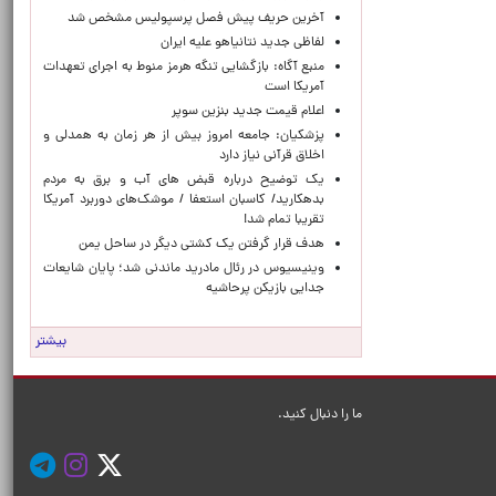
آخرین حریف پیش فصل پرسپولیس مشخص شد
لفاظی جدید نتانیاهو علیه ایران
منبع آگاه: بازگشایی تنگه هرمز منوط به اجرای تعهدات
آمریکا است
اعلام قیمت جدید بنزین سوپر
پزشکیان: جامعه امروز بیش از هر زمان به همدلی و
اخلاق قرآنی نیاز دارد
یک توضیح درباره قبض های آب و برق به مردم
بدهکارید/ کاسبان استعفا / موشک‌های دوربرد آمریکا
تقریبا تمام شد!
هدف قرار گرفتن یک کشتی دیگر در ساحل یمن
وینیسیوس در رئال مادرید ماندنی شد؛ پایان شایعات
جدایی بازیکن پرحاشیه
بیشتر
ما را دنبال کنید.