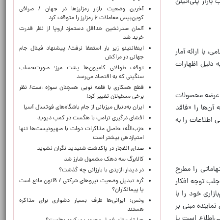
زار پلی‌اتیلن
آخرین وضعیت بازار رمزارزها در جهان / صرافی
کوین‌بیس معاملات ۶ رمزارز را متوقف کرد
آلمان صدرنشین حداقل دستمزد اروپا از نظر قدرت
خرید شد
اینفانتینو زیر بار استعفا نرفت/ پیشنهاد فینال جام
 با ارائه آمار
جهانی در مراکش
به دلیل اظهارات
توقف طولانی کامیون‌ها پشت مرز؛ صورت‌حساب
سنگینی که به اقتصاد می‌رسد
قطع همکاری با قلعه نویی همچنان سوژه است/ نظر
ش عرضه محصولات
برخی مسئولان تغییر کرد!
 آن‌ها را «فاقد
ایران به‌دنبال میزبانی از جام باشگاه‌های فوتسال آسیا
افشای درگیری ترامپ با هگست در کمپ دیوید
اطلاعات را به
حزب‌الله: حاصل مذاکرات دولت با صهیونیست‌ها تنها
امتیازدهی‌ بیشتر است
صدای انفجار در پاکدشت شنیدید نگران نشوید
کالابرگ سه دهک مشمول شارز شد
اماتی را مطرح
در دیدار الزیدی با بارزانی چه گذشت؟
 جلب توجه افکار
گره تبدیل وضعیت نیروهای شرکتی / قانون مانع است
یا پیمانکاران؟
اری خود را با
ونس: ایرانی‌ها طرف بسیار دشواری برای مذاکره
ماینده مبنی بر
هستند
ی‌اطلاع است یا