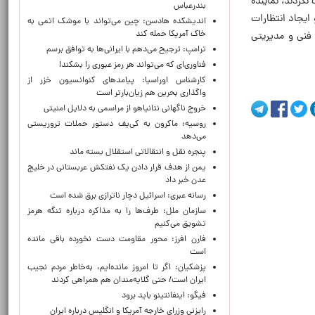
کردند، نماینده
بندرعباس
ایجاد انتظارات
اندیشکده هادسن: چین می‌تواند با موشک اتمی به
خاک آمریکا حمله کند
 فنی و مدیریتی
ترامپ: ترجیح می‌دهم با ایرانی‌‌ها به توافق برسم
فناوری‌ای که می‌تواند هر رمز عبوری را بشکند!
کارشناس اوراسیا: پیامدهای کنوانسیون خزر از
واگذاری بحرین هم زیان‌بارتر است
خروج ناگهانی نتانیاهو از مراسمی به دلایل امنیتی
روسیه: ماکرون به کی‌یف دستور حملات تروریستی
می‌دهد
پنجره‌ نقل و انتقالاتی استقلال بسته ماند
یمن از هدف قرار دادن یک نفتکش عربستانی در خلیج
عدن خبر داد
رسانه عبری: اسرائیل دچار ناترازی برق شده است
سازمان ملل: طرف‌ها را به مذاکره درباره تنگه هرمز
تشویق می‌کنیم
فارن افرز: محور مقاومت دست نخورده باقی مانده
است
پزشکیان: اگر تا امروز مانده‌ایم، به‌خاطر مردم نجیب
ایران است/ حتی گلایه‌مندان هم همراهی کردند
فیگو: اینفانتینو باید برود
رایزنی وزرای خارجه آمریکا و انگلیس درباره ایران