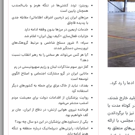
رویترز: تردد کشتی‌ها در تنگه هرمز و باب‌المندب
همچنان پایین است
مرزهای ایران زیر ذره‌بین اشراف اطلاعاتی/ مقابله جدی
با پدیده قاچاق
خدمات اربعین در مرزها بدون وقفه ادامه دارد
جزئیات فعال‌سازی «کیف پول ایران» اعلام شد
سپاه: ۸ شرور مسلح شاخص و مرتبط گروهک‌های
تروریستی دستگیر شدند
آیا هر کس می‌تواند هر سخنی را به رهبر انقلاب نسبت
دهد؟
آغاز دور سوم مذاکرات لبنان و رژیم صهیونیستی در رم
مانایی ایران در گرو مشارکت اجتماعی و اصلاح الگوی
توسعه است
عا را رد کرد.
بغداد: نباید از خاک عراق برای حمله به کشورهای دیگر
استفاده کرد
لید خارج شدند،
روایت پزشکیان از اقدامات دولت برای معیشت مردم
امشب منتشر می‌شود
ر کوتاه مدت با
فرمانده نیروی هوایی ارتش: در دفاع از ایران، جان بر
ز با برگرداندن
کف خواهیم بود
مجلس، با ارائه
یکی از دستاوردهای پزشکیان در این دو سال چه بود؟
ی‌های متعلق به
اسلام‌آباد: رایزنی‌های دیپلماتیک درباره منطقه و تنگه
هرمز ادامه دارد