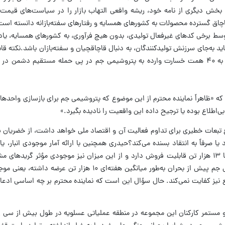
بخش دیگری از نامه خود، ریشه واقعی التهاب بازار را در سیاست‌های قیمت‌
قاچاق گسترده محصولات به کشورهای همسایه و رفتارهای سفته‌بازانه دانسته است. 
سط برخی کدهای غیرفعال تولیدی، بدون هیچ فرآوری، به کشورهای همسایه، یادآ
د به‌جای سرزنش تولیدکنندگان، به دنبال قاچاقچیان و سفته‌بازان باشد.نکته قاب
این نامه، اشاره حیدری به بی‌توجهی خضریان به ۴۰ همت خسارت وارده به پتروشیمی جم در پی حمله مستقیم 
 «ظاهراً نماینده محترم از این موضوع که پتروشیمی جم برای بازسازی واحدها
مع تبعات خطیری برای تداوم فعالیت آن و اقتصاد ملی خواهد داشت، از خضریان
د یا صرفاً به انتقاد بسنده می‌کند؟حیدری همچنین با ارائه آمار موجودی انبار، یا
مجموع ۲۷ هزار تن موجودی واقعی انبار، تنها ۱۳ هزار تن قابلیت فروش دارد و از این میزان نیز موجودی مؤثر 
صرفاً ۵ هزار تن است.به گفته وی، پتروشیمی جم پیش از بحران به‌طور میانگین هفته‌ای ۱۰ 
نیز کفایت نمی‌کند. حال سؤال این است که نماینده محترم بر چه اساسی ادعای
 و مستمر کارکنان این مجموعه در منطقه عملیاتی عسلویه در طول بیش از سی 