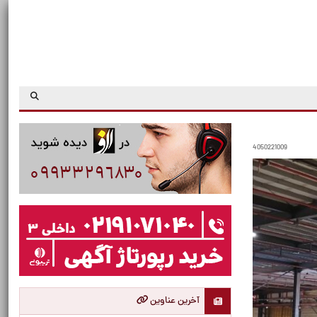
4050221009
آخرین عناوین