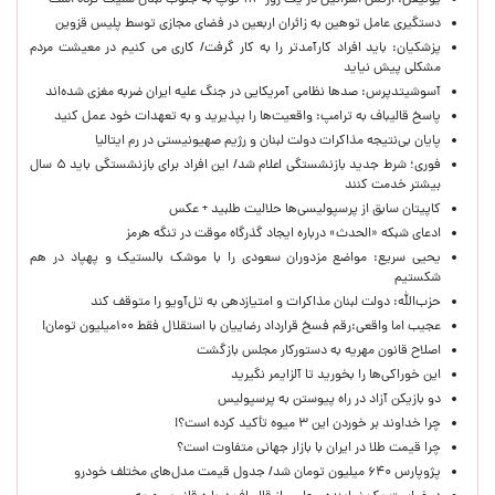
یونیفل: ارتش اسرائیل در یک روز ۱۱۳ توپ به جنوب لبنان شلیک کرده است
دستگیری عامل توهین به زائران اربعین در فضای مجازی توسط پلیس قزوین
پزشکیان: باید افراد کارآمدتر را به کار گرفت/ کاری می کنیم در معیشت مردم
مشکلی پیش نیاید
آسوشیتدپرس: صدها نظامی آمریکایی در جنگ علیه ایران ضربه مغزی شده‌اند
پاسخ قالیباف به ترامپ: واقعیت‌ها را بپذیرید و به تعهدات خود عمل کنید
پایان بی‌نتیجه مذاکرات دولت لبنان و رژیم صهیونیستی در رم ایتالیا
فوری؛ شرط جدید بازنشستگی اعلام شد/ این افراد برای بازنشستگی باید ۵ سال
بیشتر خدمت کنند
کاپیتان سابق از پرسپولیسی‌ها حلالیت طلبید + عکس
ادعای شبکه «الحدث» درباره ایجاد گذرگاه موقت در تنگه هرمز
یحیی سریع: مواضع مزدوران سعودی را با موشک بالستیک و پهپاد در هم
شکستیم
حزب‌الله: دولت لبنان مذاکرات و امتیازدهی به تل‌آویو را متوقف کند
عجیب اما واقعی:رقم فسخ قرارداد رضاییان با استقلال فقط ۱۰۰میلیون تومان!
اصلاح قانون مهریه به دستورکار مجلس بازگشت
این خوراکی‌ها را بخورید تا آلزایمر نگیرید
دو بازیکن آزاد در راه پیوستن به پرسپولیس
چرا خداوند بر خوردن این ۳ میوه تأکید کرده است؟!
چرا قیمت طلا در ایران با بازار جهانی متفاوت است؟
پژوپارس ۶۴۰ میلیون تومان شد/ جدول قیمت مدل‌های مختلف خودرو