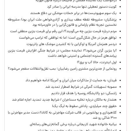
درخواست یک نماینده مجلس از قالیباف درباره قانون مهریه
کویت دستور تعطیلی تنها مدرسه ایرانی را صادر کرد
یک‌ سوم صهیونیست‌ها در برابر حملات موشکی بی دفاع هستند
پزشکیان: مشروطه نقطه عطف بیداری و آزادی‌خواهی ملت ایران بود/ مشروطه
نخستین تجربه نظام پارلمانی و قانون‌گرایی را در خاورمیانه بود
مردم درباره قیمت بنزین چه می‌گویند؟/ این رقم برای قیمت بنزین منطقی است
توافق هرمز در حال شکل‌گیری است؛ اما نه توافقی که ترامپ می‌خواست
دردسر همزمان آمریکا و اوکراین با ته کشیدن موشک های پاتریوت
آیا بنزین گران می‌شود؟/ نماینده مجلس: در شرایط جنگی افزایش قیمت بنزین
پیامدهای گسترده اجتماعی و امنیتی خواهد داشت
اول اینترنت، حالا آب و برق؟!
رونمایی از جدی‌ترین مشتری رامین رضاییان؛ بمب نقل‌وانتقالات منفجر می‌شود؟
فیدان: به حمایت از مذاکرات میان ایران و آمریکا ادامه خواهیم داد
مصوبه تسهیلات گمرکی در شرایط اضطرار تمدید شد
زلنسکی: دو پالایشگاه روسیه را هدف قرار دادیم
هشدار به مالکان درباره تخلیه مستاجران / شرایط جدید تمدید اجاره اعلام شد
حقوق چند میلیاردی، پاداش سقوط به لیگ یک!
کلاهبرداری و پولشویی در قالب شرکت مهاجرتی به کانادا/ دست مدیر مهاجرتی با
۳۰۰ شاکی رو شد
بیانیه خانواده شهید لاریجانی درباره برخی گمانه‌زنی‌های رسانه‌ای