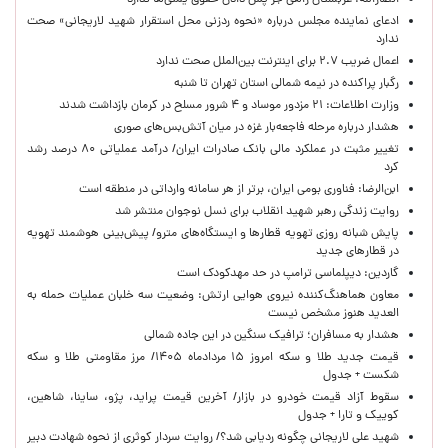
انصارالله: عربستان راهی جز پس دادن حقوق یمنی‌ها ندارد
ادعای نماینده مجلس درباره «نحوه ردزنی محل استقرار شهید لاریجانی» صحت
ندارد
اعمال ضریب ۲.۷ برای اینترنت بین‌الملل صحت ندارد
رگبار پراکنده در نیمه شمالی استان تهران تا شنبه
وزارت اطلاعات: ۲۱ مزدور موساد و ۴ شرور مسلح در کرمان بازداشت شدند
هشدار درباره مرحله فاجعه‌بار غزه در میان آتش‌بس‌های صوری
تغییر مثبت در عملکرد مالی بانک صادرات ایران/ درآمد عملیاتی ۸۰ درصد رشد
کرد
ابن‌الرضا: فناوری بومی ایران، برتر از هر سامانه وارداتی در منطقه است
روایت زندگی رهبر شهید انقلاب برای نسل نوجوان منتشر شد
پایش شبانه روزی تهویه قطارها و ایستگاه‌های مترو/ پیش‌بینی هوشمند تهویه
در قطارهای جدید
گاردین: دیپلماسی ترامپ در حد مهدکودک است
معاون هماهنگ‌کننده نیروی هوایی ارتش: وضعیت سه خلبان عملیات حمله به
العدید هنوز مشخص نیست
هشدار به مسافران؛ ترافیک سنگین در این جاده شمالی
قیمت جدید طلا و سکه امروز ۱۵ مردادماه ۱۴۰۵/ مرز مقاومتی طلا و سکه
شکست + جدول
سقوط آزاد قیمت خودرو در بازار/ آخرین قیمت پراید، پژو، ساینا، شاهین،
کوییک و تارا + جدول
شهید علی لاریجانی چگونه ردیابی شد؟/ روایت سردار کوثری از نحوه شهادت دبیر