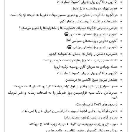
تکاپوی پنتاگون برای جبران کمبود تسلیحات
هوای تهران در وضعیت قابل‌قبول
عراقچی: مذاکرات با عمان برای تعیین مسیر موقت تقریبا به نتیجه نزدیک است
اشتباهات مراقبت از پوست در روزهای گرم
هوش مصنوعی چگونه عملیات فضاپیماها و ماهواره‌ها را تغییر می‌دهد؟
آخرین عناوین روزنامه‌های اقتصادی
آخرین عناوین روزنامه‌های سیاسی
آخرین عناوین روزنامه‌های ورزشی
حضرتی: دشمن را وادار به امضای تفاهم‌نامه کردیم
طعنه همتی به بسنت؛ پول‌هایمان دست خودمان است
حمله پهپادی به شریان گازی روسیه-ترکیه-اروپا
تکاپوی پنتاگون برای جبران کمبود تسلیحات
هشدار صریح شیخ الکعبی به عربستان
مصر: اسراییل با طفره رفتن از طرح ترامپ به کشتار غیرنظامیان ادامه می‌دهد
مدیرعامل بانک سپه فرارسیدن روز خبرنگار را به اصحاب رسانه و خبر تبریک
گفت
از دیوارهای ۲۰۱۹ تا پیمان مکه
حاجی‌دلیگانی: مجلس اجازه تصویب کنوانسیون دریای خزر را نمی‌دهد
دبل درگاهی در شب توقف استانداردلیژ
صربستان و رژیم صهیونیستی کارخانه تولید پهپاد افتتاح می‌کنند
یونان به دنبال گسترش حضور نظامی در خلیج فارس