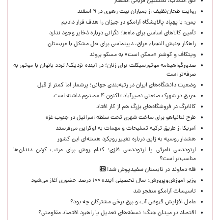
حق انتخاب، نخستین قربانی انحصار
روایت طحان‌نظیف از بمباران بیت رهبری در ۹ اسفند
یمن: با پهپاد پالایشگاه آرامکو در جیزان را هدف قرار دادیم
تأمین کالاهای اساسی برای ماه‌ها؛ نگرانی درباره ذخایر وجود ندارد
راهکار جنبش النجباء عراق، دیپلماسی برای حل مشکل با عربستان
ویتکاف و کوشنر «ممکن است» به مسکو بروند
صدورگواهینامه موتورسیکلت برای زنان؛ در آینده نزدیک/ تردد بانوان با موتور به‌
صرفه‌تر است
وضعیت دانشگاه‌های ایران در رتبه‌بندی جهانی؛ پرشمار اما کمتر از قبل
حریق در شهرک صنعتی نصیرآباد تاکنون ۴ مصدوم داشته است
کالابرگ در فروشگاه‌های بزرگ هم از کار افتاد
طرح نتانیاهو برای ساخت شهری تحت سلطه اسرائیل در جنوب غزه
آمریکا از طریق ترکیه تسلیحات و مهمات به اوکراین می‌فرستد
هشدار روسیه به ژاپن درباره تغییر رویکرد هسته‌ای این کشور
ارتودنسی نامرئی یا ارتودنسی فلزی؛ کدام روش برای مرتب کردن دندان‌ها
مناسب‌تر است؟
قله دماوند در تابستان سفیدپوش شد!
وزیر آموزش‌وپرورش: سال تحصیلی آینده ۱۰۰ درصد حضوری آغاز می‌شود
تاسیسات آرامکو منفجر شد
عامل افزایش قبوض آب و برق برخی مشترکان چه بود؟
اقتصاد در میدان جنگ؛ نسخه‌های تعدیل یا راهبرد اقتصاد مقاومتی؟