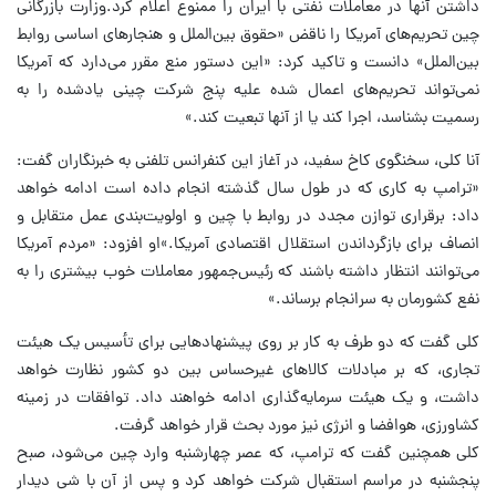
داشتن آنها در معاملات نفتی با ایران را ممنوع اعلام کرد.وزارت بازرگانی
چین تحریم‌های آمریکا را ناقض «حقوق بین‌الملل و هنجارهای اساسی روابط
بین‌الملل» دانست و تاکید کرد: «این دستور منع مقرر می‌دارد که آمریکا
نمی‌تواند تحریم‌های اعمال شده علیه پنج شرکت چینی یادشده را به
رسمیت بشناسد، اجرا کند یا از آنها تبعیت کند.»
آنا کلی، سخنگوی کاخ سفید، در آغاز این کنفرانس تلفنی به خبرنگاران گفت:
«ترامپ به کاری که در طول سال گذشته انجام داده است ادامه خواهد
داد: برقراری توازن مجدد در روابط با چین و اولویت‌بندی عمل متقابل و
انصاف برای بازگرداندن استقلال اقتصادی آمریکا.»او افزود: «مردم آمریکا
می‌توانند انتظار داشته باشند که رئیس‌جمهور معاملات خوب بیشتری را به
نفع کشورمان به سرانجام برساند.»
کلی گفت که دو طرف به کار بر روی پیشنهادهایی برای تأسیس یک هیئت
تجاری، که بر مبادلات کالاهای غیرحساس بین دو کشور نظارت خواهد
داشت، و یک هیئت سرمایه‌گذاری ادامه خواهند داد. توافقات در زمینه
کشاورزی، هوافضا و انرژی نیز مورد بحث قرار خواهد گرفت.
کلی همچنین گفت که ترامپ، که عصر چهارشنبه وارد چین می‌شود، صبح
پنجشنبه در مراسم استقبال شرکت خواهد کرد و پس از آن با شی دیدار