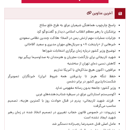
آخرین عناوین
پاسخ چارچوب هماهنگی شیعیان عراق به طرح خلع سلاح
پزشکیان با رهبر معظم انقلاب اسلامی دیدار و گفت‌وگو کرد
جزئیات عملیات مهم ارتش یمن در المخا؛ هلاکت چندین نظامی سعودی
خبرهایی از «پایتخت ۸» و سریال‌های مهران مدیری و سعید آقاخانی
توضیح وزیر کشور درباره زمان برگزاری انتخابات شوراها
شهید لاریجانی برای بازگشت مجریان و هنرمندان به صداوسیما پیگیر بود
کاهش نسبی دمای تهران از سه‌شنبه
عراقچی: اکنون هیچ مذاکره‌ای با آمریکا نداریم
حفظ تنگه هرمز تا پذیرفتن همه شروط ایران/ خبرنگاران تصویرگر
شکست‌ناپذیری کشور در برابر دشمن
وزیر کشور: جامعه بدون رسانه مفهومی ندارد
اکوسیستم استارتاپی عراق در سیطره شتاب‌دهنده‌‌های غربی
فرزند شهید لاریجانی: پدرم در قبال حوادث روز با کمترین هزینه، تصمیم
مناسب می‌گرفت
زینی‌وند: در خصوص قانون حجاب تغییری در تصمیم اتخاذ شده در زمان رهبر
شهید ایجاد نشده است
عامل اصلی قتل حمیدرضا رجب‌زاده دستگیر شد