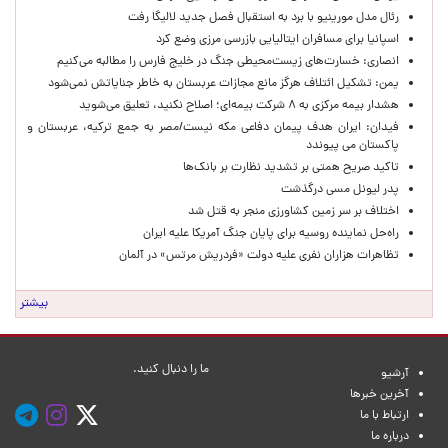
رئال مدل مورینیو با برد به استقبال فصل جدید لالیگا رفت
اسپانیا برای مسافران ایتالیایی بازرسی مرزی وضع کرد
انصاری: خسارت‌های زیست‌محیطی جنگ در خلیج فارس را مطالبه‌ می‌کنیم
یمن: تشکیل ائتلاف هرگز مانع مجازات عربستان به خاطر جنایاتش نمی‌شود
هشدار بیمه مرکزی به ۸ شرکت بیمه‌ای؛ اصلاح نکنید، تعلیق می‌شوید
فیدان: ایران هدف پیمان دفاعی مکه نیست/مصر به جمع ترکیه، عربستان و
پاکستان می پیوندد
تاکید صریح همتی بر تشدید نظارت بر بانک‌ها
پدر لیونل مسی درگذشت
اختلاف بر سر زمین کشاورزی منجر به قتل شد
راه‌حل نماینده روسیه برای پایان جنگ آمریکا علیه ایران
تظاهرات هزاران نفری علیه دولت «فردریش مرتس» در آلمان
بیشتر
ما را دنبال کنید.
آرشیو
آخرین خبرها
ارتباط با ما
درباره ما