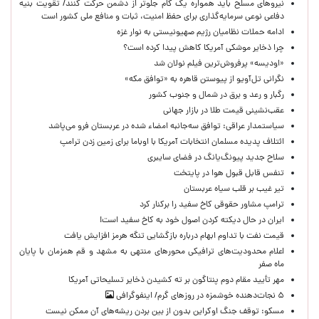
نیروهای مسلح باید همواره یک گام جلوتر از دشمن حرکت کنند/ تقویت بنیه
دفاعی نوعی سرمایه‌گذاری برای حفظ امنیت، ثبات و منافع ملی کشور است
ادامه حملات نظامیان رژیم صهیونیستی به نوار غزه
چرا ذخایر موشکی آمریکا کاهش پیدا کرده است؟
«اودیسه» پرفروش‌ترین فیلم نولان شد
نگرانی تل‌آویو از پیوستن قاهره به «توافق مکه»
رگبار و رعد و برق در شمال و جنوب کشور
عقب‌نشینی قیمت طلا در بازار جهانی
سیاستمدار عراقی: توافق سه‌جانبه امضاء شده در عربستان فرو می‌پاشد
ائتلاف پدیده مسلمان انتخابات آمریکا با اوباما برای زمین زدن ترامپ
سلاح جدید پیونگ‌یانگ در فضای سایبری
تنفس قابل قبول هوا در پایتخت
تیر غیب بر قلب سیاه عربستان
ترامپ مشاور حقوقی کاخ سفید را برکنار کرد
ایران در حال دیکته کردن اصول خود به کاخ سفید است!
قیمت نفت با تداوم ابهام درباره بازگشایی تنگه هرمز افزایش یافت
اعلام محدودیت‌های ترافیکی محورهای منتهی به مشهد و قم همزمان با پایان
ماه صفر
مهر تأیید مقام دوم پنتاگون بر ته کشیدن ذخایر تسلیحاتی آمریکا
۵ نجات‌دهنده خوشمزه در روزهای گرم/ اینفوگرافی
مسکو: توقف جنگ اوکراین بدون از بین بردن ریشه‌های آن ممکن نیست