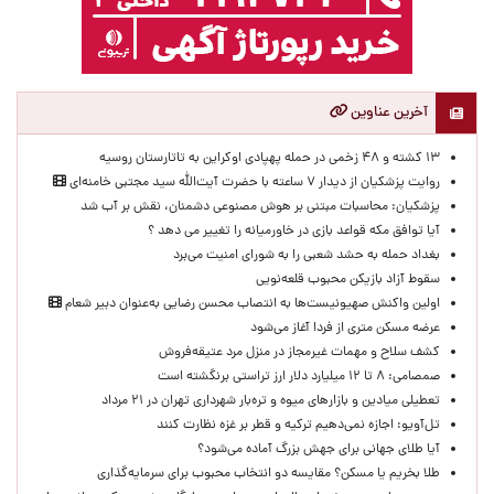
آخرین عناوین
۱۳ کشته و ۴۸ زخمی در حمله پهپادی اوکراین به تاتارستان روسیه
روایت پزشکیان از دیدار ۷ ساعته با حضرت آیت‌الله سید مجتبی خامنه‌ای
پزشکیان: محاسبات مبتنی بر هوش مصنوعی دشمنان، نقش بر آب شد
آیا توافق مکه قواعد بازی در خاورمیانه را تغییر می دهد ؟
بغداد حمله به حشد شعبی را به شورای امنیت می‌برد
سقوط آزاد بازیکن محبوب قلعه‌نویی
اولین واکنش صهیونیست‌ها به انتصاب محسن رضایی به‌عنوان دبیر شعام
عرضه مسکن متری از فردا آغاز می‌شود
کشف سلاح و مهمات غیرمجاز در منزل مرد عتیقه‌فروش
صمصامی: ۸ تا ۱۲ میلیارد دلار ارز تراستی برنگشته است
تعطیلی میادین و بازارهای میوه و تره‌بار شهرداری تهران در ۲۱ مرداد
تل‌آویو: اجازه نمی‌دهیم ترکیه و قطر بر غزه نظارت کنند
آیا طلای جهانی برای جهش بزرگ آماده می‌شود؟
طلا بخریم یا مسکن؟ مقایسه دو انتخاب محبوب برای سرمایه‌گذاری