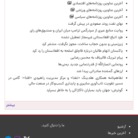
آخرین عناوین روزنامه‌های اقتصادی
آخرین عناوین روزنامه‌های ورزشی
آخرین عناوین روزنامه‌های سیاسی
بهای نفت روند صعودی در پیش گرفت
روایت منابع عبری از سردرگمی ترامپ میان ایران و صندوق‌های رای
طرد اتباع افغانستانی غیرمجاز تعطیل نشده
زیرزمینی و بدون حجاب ساخت، مجوز نگرفت، منتشر کرد
پاکستان اتهام طالبان درباره قاچاق اسلحه به افغانستان را رد کرد
پیام تبریک قالیباف به محسن رضایی
رونمایی انصارالله از قدرتنمایی جدید یمنی‌ها
ارزهای گمشده صادراتی پیدا شد
تفاهم‌نامه همکاری هلدینگ «تفتا» و مرکز مدیریت راهبردی «افتا»؛ گامی در
مسیر تقویت تاب‌آوری سایبری و پایداری کسب‌وکار در صنعت مالی
گوترش: جهان باید بمباران ناکازاکی را به‌ خاطر بسپارد
بیشتر
ما را دنبال کنید.
آرشیو
آخرین خبرها