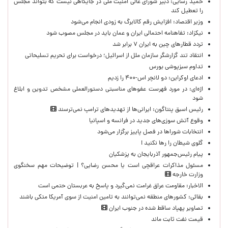
حمید رسایی: دبیر شورای عالی امنیت ملی در جایگاهی نیست که بتواند مجلس
را تعطیل کند
وزیر اقتصاد: افزایش رقم کالابرگ به زودی انجام می‌شود
نیکزاد: تفاهنامه احتمالی ایران و عمان باید در مجلس مصوب شود
تردد قطارهای چین به ایران ۷ برابر شد
انتقاد تند گزارشگر سازمان ملل از اسرائیل؛ درخواست برای تحریم تسلیحاتی
تداوم سبزپوشی بورس
ادعای اوکراین: دو لانچر اس-۴۰۰ را زدیم
اژه‌ای: در مورد فهرست عفوهای مناسبتی دستورالعملی مشخص تدوین و ابلاغ
شود
رئیس اسبق پنتاگون: ایرانی‌ها از تهدیدهای ترامپ نمی‌ترسند
وقوع آتش سوزی‌های جدید در فرانسه و اسپانیا
انتخابات شوراها در فصل پاییز برگزار می‌شود
گلوی شیطان را رها نکنید !
پیام رئیس‌جمهور آذربایجان به پزشکیان
مسئول مذاکرات عراقچی است یا محسن رضایی؟ | توضیحات مهم سخنگوی
وزارت خارجه
الاخبار: مقاومت عراق غرامت نمی‌گیرد و پاسخ به عربستان حتمی است
بقائی: کشورهای منطقه نمی‌توانند به تامین امنیت از سوی آمریکا متکی باشند
تصاویر پهپاد ساقط شده در جنوب ایران
قیمت نفت ثابت ماند