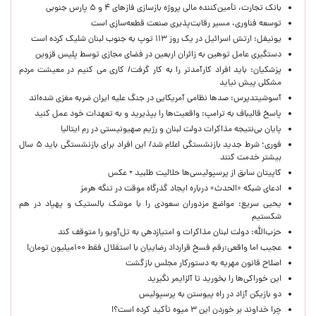
بانک تجارت، تأمین‌کننده مالی پروژه بازسازی فازهای ۴ و ۵ پارس جنوبی
توسعه فناوری، مسیر رقابت‌پذیری صنعت قطعه‌سازی است
یونیفل: ارتش اسرائیل در یک روز ۱۱۳ توپ به جنوب لبنان شلیک کرده است
دستگیری عامل توهین به زائران اربعین در فضای مجازی توسط پلیس قزوین
پزشکیان: باید افراد کارآمدتر را به کار گرفت/ کاری می کنیم در معیشت مردم
مشکلی پیش نیاید
آسوشیتدپرس: صدها نظامی آمریکایی در جنگ علیه ایران ضربه مغزی شده‌اند
پاسخ قالیباف به ترامپ: واقعیت‌ها را بپذیرید و به تعهدات خود عمل کنید
پایان بی‌نتیجه مذاکرات دولت لبنان و رژیم صهیونیستی در رم ایتالیا
فوری؛ شرط جدید بازنشستگی اعلام شد/ این افراد برای بازنشستگی باید ۵ سال
بیشتر خدمت کنند
کاپیتان سابق از پرسپولیسی‌ها حلالیت طلبید + عکس
ادعای شبکه «الحدث» درباره ایجاد گذرگاه موقت در تنگه هرمز
یحیی سریع: مواضع مزدوران سعودی را با موشک بالستیک و پهپاد در هم
شکستیم
حزب‌الله: دولت لبنان مذاکرات و امتیازدهی به تل‌آویو را متوقف کند
عجیب اما واقعی:رقم فسخ قرارداد رضاییان با استقلال فقط ۱۰۰میلیون تومان!
اصلاح قانون مهریه به دستورکار مجلس بازگشت
این خوراکی‌ها را بخورید تا آلزایمر نگیرید
دو بازیکن آزاد در راه پیوستن به پرسپولیس
چرا خداوند بر خوردن این ۳ میوه تأکید کرده است؟!