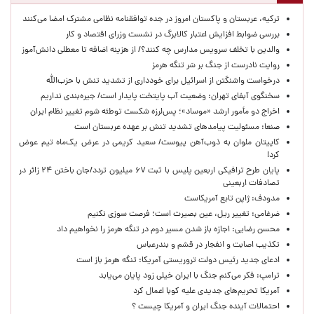
ترکیه، عربستان و پاکستان امروز در جده توافقنامه نظامی مشترک امضا می‌کنند
بررسی ضوابط افزایش اعتبار کالابرگ در نشست وزرای اقتصاد و کار
والدین با تخلف سرویس مدارس چه کنند؟/ از هزینه اضافه تا معطلی دانش‌آموز
روایت نادرست از جنگ بر سَر تنگه هرمز
درخواست واشنگتن از اسرائیل برای خودداری از تشدید تنش با حزب‌الله
سخنگوی آبفای تهران: وضعیت آب پایتخت پایدار است/ جیره‌بندی نداریم
اخراج دو مأمور ارشد «موساد»؛ پس‌لرزه شکست توطئه شوم تغییر نظام ایران
صنعا: مسئولیت پیامدهای تشدید تنش بر عهده عربستان است
کاپیتان ملوان به ذوب‌آهن پیوست/ سعید کریمی در عرض یک‌ماه تیم عوض
کرد!
پایان طرح ترافیکی اربعین پلیس با ثبت ۶۷ میلیون تردد/جان باختن ۲۴ زائر در
تصادفات اربعینی
مدودف: ژاپن تابع آمریکاست
ضرغامی: تغییر ریل، عین بصیرت است؛ فرصت سوزی نکنیم
محسن رضایی: اجازه باز شدن مسیر دوم در تنگه هرمز را نخواهیم داد
تکذیب اصابت و انفجار در قشم و بندرعباس
ادعای جدید رئیس دولت تروریستی آمریکا: تنگه هرمز باز است
ترامپ: فکر می‌کنم جنگ با ایران خیلی زود پایان می‌یابد
آمریکا تحریم‌های جدیدی علیه کوبا اعمال کرد
احتمالات آینده جنگ ایران و آمریکا چیست ؟