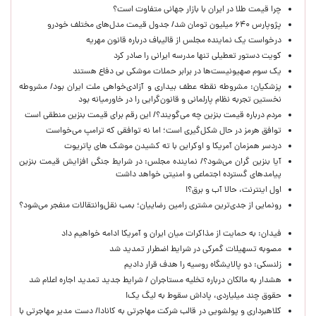
چرا قیمت طلا در ایران با بازار جهانی متفاوت است؟
پژوپارس ۶۴۰ میلیون تومان شد/ جدول قیمت مدل‌های مختلف خودرو
درخواست یک نماینده مجلس از قالیباف درباره قانون مهریه
کویت دستور تعطیلی تنها مدرسه ایرانی را صادر کرد
یک‌ سوم صهیونیست‌ها در برابر حملات موشکی بی دفاع هستند
پزشکیان: مشروطه نقطه عطف بیداری و آزادی‌خواهی ملت ایران بود/ مشروطه
نخستین تجربه نظام پارلمانی و قانون‌گرایی را در خاورمیانه بود
مردم درباره قیمت بنزین چه می‌گویند؟/ این رقم برای قیمت بنزین منطقی است
توافق هرمز در حال شکل‌گیری است؛ اما نه توافقی که ترامپ می‌خواست
دردسر همزمان آمریکا و اوکراین با ته کشیدن موشک های پاتریوت
آیا بنزین گران می‌شود؟/ نماینده مجلس: در شرایط جنگی افزایش قیمت بنزین
پیامدهای گسترده اجتماعی و امنیتی خواهد داشت
اول اینترنت، حالا آب و برق؟!
رونمایی از جدی‌ترین مشتری رامین رضاییان؛ بمب نقل‌وانتقالات منفجر می‌شود؟
فیدان: به حمایت از مذاکرات میان ایران و آمریکا ادامه خواهیم داد
مصوبه تسهیلات گمرکی در شرایط اضطرار تمدید شد
زلنسکی: دو پالایشگاه روسیه را هدف قرار دادیم
هشدار به مالکان درباره تخلیه مستاجران / شرایط جدید تمدید اجاره اعلام شد
حقوق چند میلیاردی، پاداش سقوط به لیگ یک!
کلاهبرداری و پولشویی در قالب شرکت مهاجرتی به کانادا/ دست مدیر مهاجرتی با