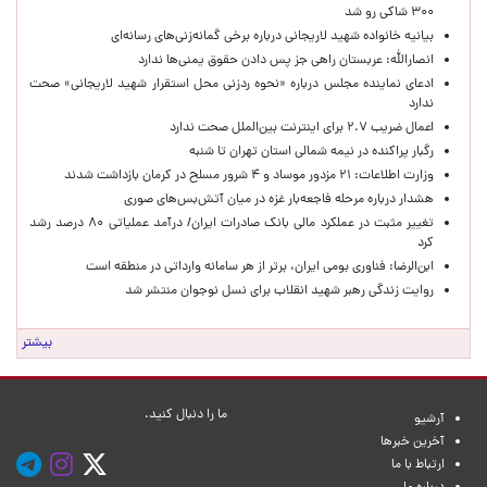
۳۰۰ شاکی رو شد
بیانیه خانواده شهید لاریجانی درباره برخی گمانه‌زنی‌های رسانه‌ای
انصارالله: عربستان راهی جز پس دادن حقوق یمنی‌ها ندارد
ادعای نماینده مجلس درباره «نحوه ردزنی محل استقرار شهید لاریجانی» صحت
ندارد
اعمال ضریب ۲.۷ برای اینترنت بین‌الملل صحت ندارد
رگبار پراکنده در نیمه شمالی استان تهران تا شنبه
وزارت اطلاعات: ۲۱ مزدور موساد و ۴ شرور مسلح در کرمان بازداشت شدند
هشدار درباره مرحله فاجعه‌بار غزه در میان آتش‌بس‌های صوری
تغییر مثبت در عملکرد مالی بانک صادرات ایران/ درآمد عملیاتی ۸۰ درصد رشد
کرد
ابن‌الرضا: فناوری بومی ایران، برتر از هر سامانه وارداتی در منطقه است
روایت زندگی رهبر شهید انقلاب برای نسل نوجوان منتشر شد
بیشتر
ما را دنبال کنید.
آرشیو
آخرین خبرها
ارتباط با ما