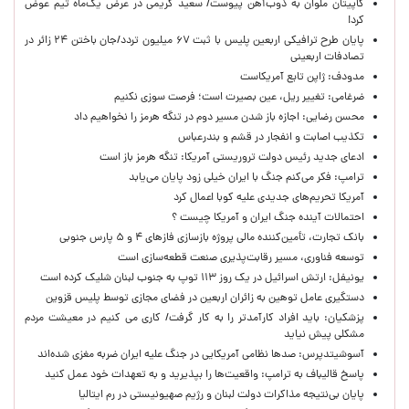
کاپیتان ملوان به ذوب‌آهن پیوست/ سعید کریمی در عرض یک‌ماه تیم عوض
کرد!
پایان طرح ترافیکی اربعین پلیس با ثبت ۶۷ میلیون تردد/جان باختن ۲۴ زائر در
تصادفات اربعینی
مدودف: ژاپن تابع آمریکاست
ضرغامی: تغییر ریل، عین بصیرت است؛ فرصت سوزی نکنیم
محسن رضایی: اجازه باز شدن مسیر دوم در تنگه هرمز را نخواهیم داد
تکذیب اصابت و انفجار در قشم و بندرعباس
ادعای جدید رئیس دولت تروریستی آمریکا: تنگه هرمز باز است
ترامپ: فکر می‌کنم جنگ با ایران خیلی زود پایان می‌یابد
آمریکا تحریم‌های جدیدی علیه کوبا اعمال کرد
احتمالات آینده جنگ ایران و آمریکا چیست ؟
بانک تجارت، تأمین‌کننده مالی پروژه بازسازی فازهای ۴ و ۵ پارس جنوبی
توسعه فناوری، مسیر رقابت‌پذیری صنعت قطعه‌سازی است
یونیفل: ارتش اسرائیل در یک روز ۱۱۳ توپ به جنوب لبنان شلیک کرده است
دستگیری عامل توهین به زائران اربعین در فضای مجازی توسط پلیس قزوین
پزشکیان: باید افراد کارآمدتر را به کار گرفت/ کاری می کنیم در معیشت مردم
مشکلی پیش نیاید
آسوشیتدپرس: صدها نظامی آمریکایی در جنگ علیه ایران ضربه مغزی شده‌اند
پاسخ قالیباف به ترامپ: واقعیت‌ها را بپذیرید و به تعهدات خود عمل کنید
پایان بی‌نتیجه مذاکرات دولت لبنان و رژیم صهیونیستی در رم ایتالیا