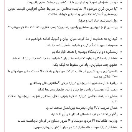
دردسر همزمان آمریکا و اوکراین با ته کشیدن موشک های پاتریوت
آیا بنزین گران می‌شود؟/ نماینده مجلس: در شرایط جنگی افزایش قیمت بنزین
پیامدهای گسترده اجتماعی و امنیتی خواهد داشت
اول اینترنت، حالا آب و برق؟!
رونمایی از جدی‌ترین مشتری رامین رضاییان؛ بمب نقل‌وانتقالات منفجر می‌شود؟
فیدان: به حمایت از مذاکرات میان ایران و آمریکا ادامه خواهیم داد
مصوبه تسهیلات گمرکی در شرایط اضطرار تمدید شد
زلنسکی: دو پالایشگاه روسیه را هدف قرار دادیم
هشدار به مالکان درباره تخلیه مستاجران / شرایط جدید تمدید اجاره اعلام شد
حقوق چند میلیاردی، پاداش سقوط به لیگ یک!
کلاهبرداری و پولشویی در قالب شرکت مهاجرتی به کانادا/ دست مدیر مهاجرتی با
۳۰۰ شاکی رو شد
بیانیه خانواده شهید لاریجانی درباره برخی گمانه‌زنی‌های رسانه‌ای
انصارالله: عربستان راهی جز پس دادن حقوق یمنی‌ها ندارد
ادعای نماینده مجلس درباره «نحوه ردزنی محل استقرار شهید لاریجانی» صحت
ندارد
اعمال ضریب ۲.۷ برای اینترنت بین‌الملل صحت ندارد
رگبار پراکنده در نیمه شمالی استان تهران تا شنبه
وزارت اطلاعات: ۲۱ مزدور موساد و ۴ شرور مسلح در کرمان بازداشت شدند
هشدار درباره مرحله فاجعه‌بار غزه در میان آتش‌بس‌های صوری