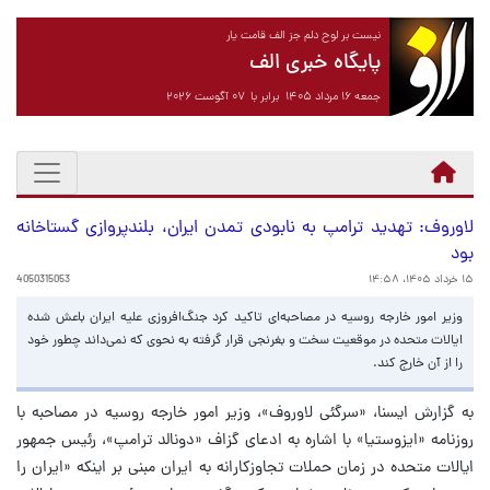
نیست بر لوح دلم جز الف قامت یار
پایگاه خبری الف
جمعه ۱۶ مرداد ۱۴۰۵ برابر با ۰۷ آگوست ۲۰۲۶
لاوروف: تهدید ترامپ به نابودی تمدن ایران، بلندپروازی گستاخانه
بود
۱۵ خرداد ۱۴۰۵، ۱۴:۵۸
4050315053
وزیر امور خارجه روسیه در مصاحبه‌ای تاکید کرد جنگ‌افروزی علیه ایران باعش شده
ایالات متحده در موقعیت سخت و بغرنجی قرار گرفته به نحوی که نمی‌داند چطور خود
را از آن خارج کند.
به گزارش ایسنا، «سرگئی لاوروف»، وزیر امور خارجه روسیه در مصاحبه‌ با
روزنامه «ایزوستیا» با اشاره به ادعای گزاف «دونالد ترامپ»، رئیس جمهور
ایالات متحده در زمان حملات تجاوزکارانه به ایران مبنی بر اینکه «ایران را