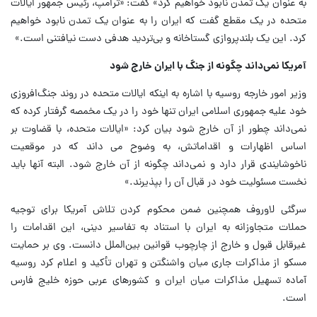
به عنوان یک تمدن نابود خواهیم کرد» گفت:
«ترامپ، رئیس جمهور ایالات
متحده در یک مقطع گفت که ایران را به عنوان یک تمدن نابود خواهیم
کرد. این یک بلندپروازی گستاخانه و بی‌تردید هدفی دست نیافتنی است.»
آمریکا نمی‌داند چگونه از جنگ با ایران خارج شود
وزیر امور خارجه روسیه با اشاره به اینکه ایالات متحده در روند جنگ‌افروزی
خود علیه جمهوری اسلامی ایران تنها خود را در یک مخمصه گرفتار کرده که
نمی‌داند چطور از آن خارج شود بیان کرد: «ایالات متحده، با قضاوت بر
اساس اظهارات و اقداماتش، به وضوح می داند که در موقعیت
ناخوشایندی قرار دارد و نمی‌داند چگونه از آن خارج شود. البته آنها باید
نخست مسئولیت خود در قبال آن را بپذیرند.»
سرگئی لاوروف همچنین ضمن محکوم کردن تلاش آمریکا برای توجیه
حملات متجاوزانه به ایران با استناد به تفاسیر دینی، این اقدامات را
غیرقابل قبول و خارج از چارچوب قوانین بین‌الملل دانست. وی بر حمایت
مسکو از مذاکرات جاری میان واشنگتن و تهران تأکید و اعلام کرد روسیه
آماده تسهیل مذاکرات میان ایران و کشورهای عربی حوزه خلیج فارس
است.