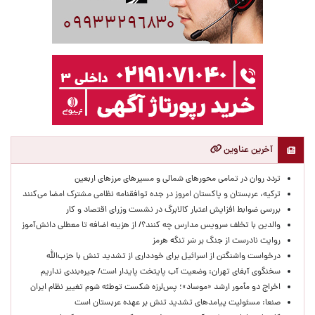
آخرین عناوین
تردد روان در تمامی محورهای شمالی و مسیرهای مرزهای اربعین
ترکیه، عربستان و پاکستان امروز در جده توافقنامه نظامی مشترک امضا می‌کنند
بررسی ضوابط افزایش اعتبار کالابرگ در نشست وزرای اقتصاد و کار
والدین با تخلف سرویس مدارس چه کنند؟/ از هزینه اضافه تا معطلی دانش‌آموز
روایت نادرست از جنگ بر سَر تنگه هرمز
درخواست واشنگتن از اسرائیل برای خودداری از تشدید تنش با حزب‌الله
سخنگوی آبفای تهران: وضعیت آب پایتخت پایدار است/ جیره‌بندی نداریم
اخراج دو مأمور ارشد «موساد»؛ پس‌لرزه شکست توطئه شوم تغییر نظام ایران
صنعا: مسئولیت پیامدهای تشدید تنش بر عهده عربستان است