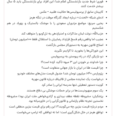
فوری؛ شرط جدید بازنشستگی اعلام شد/ این افراد برای بازنشستگی باید ۵ سال
بیشتر خدمت کنند
کاپیتان سابق از پرسپولیسی‌ها حلالیت طلبید + عکس
ادعای شبکه «الحدث» درباره ایجاد گذرگاه موقت در تنگه هرمز
یحیی سریع: مواضع مزدوران سعودی را با موشک بالستیک و پهپاد در هم
شکستیم
حزب‌الله: دولت لبنان مذاکرات و امتیازدهی به تل‌آویو را متوقف کند
عجیب اما واقعی:رقم فسخ قرارداد رضاییان با استقلال فقط ۱۰۰میلیون تومان!
اصلاح قانون مهریه به دستورکار مجلس بازگشت
این خوراکی‌ها را بخورید تا آلزایمر نگیرید
دو بازیکن آزاد در راه پیوستن به پرسپولیس
چرا خداوند بر خوردن این ۳ میوه تأکید کرده است؟!
چرا قیمت طلا در ایران با بازار جهانی متفاوت است؟
پژوپارس ۶۴۰ میلیون تومان شد/ جدول قیمت مدل‌های مختلف خودرو
درخواست یک نماینده مجلس از قالیباف درباره قانون مهریه
کویت دستور تعطیلی تنها مدرسه ایرانی را صادر کرد
یک‌ سوم صهیونیست‌ها در برابر حملات موشکی بی دفاع هستند
پزشکیان: مشروطه نقطه عطف بیداری و آزادی‌خواهی ملت ایران بود/ مشروطه
نخستین تجربه نظام پارلمانی و قانون‌گرایی را در خاورمیانه بود
مردم درباره قیمت بنزین چه می‌گویند؟/ این رقم برای قیمت بنزین منطقی است
توافق هرمز در حال شکل‌گیری است؛ اما نه توافقی که ترامپ می‌خواست