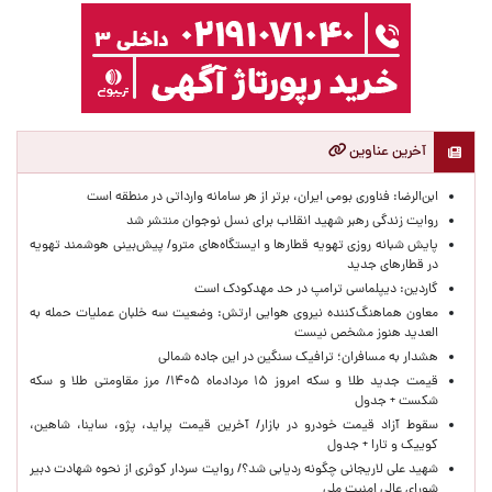
آخرین عناوین
ابن‌الرضا: فناوری بومی ایران، برتر از هر سامانه وارداتی در منطقه است
روایت زندگی رهبر شهید انقلاب برای نسل نوجوان منتشر شد
پایش شبانه روزی تهویه قطارها و ایستگاه‌های مترو/ پیش‌بینی هوشمند تهویه
در قطارهای جدید
گاردین: دیپلماسی ترامپ در حد مهدکودک است
معاون هماهنگ‌کننده نیروی هوایی ارتش: وضعیت سه خلبان عملیات حمله به
العدید هنوز مشخص نیست
هشدار به مسافران؛ ترافیک سنگین در این جاده شمالی
قیمت جدید طلا و سکه امروز ۱۵ مردادماه ۱۴۰۵/ مرز مقاومتی طلا و سکه
شکست + جدول
سقوط آزاد قیمت خودرو در بازار/ آخرین قیمت پراید، پژو، ساینا، شاهین،
کوییک و تارا + جدول
شهید علی لاریجانی چگونه ردیابی شد؟/ روایت سردار کوثری از نحوه شهادت دبیر
شورای عالی امنیت ملی