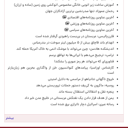
آموزش ساخت زیر اتویی خانگی مخصوص اتوکشی روی زمین (ساده و ارزان)
رحمان عموزاد تنها صدرنشین برترین آزادکاران جهان
آخرین عناوین روزنامه‌های اقتصادی
آخرین عناوین روزنامه‌های ورزشی
آخرین عناوین روزنامه‌های سیاسی
فارن‌پالیسی: عربستان در بن‌بست راهبردی گرفتار شده است
انهدام باند قاچاق بیش از ۵ میلیون لیتر سوخت در بندرعباس
اندیشکده هادسن: چین می‌تواند با موشک اتمی به خاک آمریکا حمله کند
ترامپ: ترجیح می‌دهم با ایرانی‌‌ها به توافق برسم
فناوری‌ای که می‌تواند هر رمز عبوری را بشکند!
کارشناس اوراسیا: پیامدهای کنوانسیون خزر از واگذاری بحرین هم زیان‌بارتر
است
خروج ناگهانی نتانیاهو از مراسمی به دلایل امنیتی
روسیه: ماکرون به کی‌یف دستور حملات تروریستی می‌دهد
پنجره‌ نقل و انتقالاتی استقلال بسته ماند
یمن از هدف قرار دادن یک نفتکش عربستانی در خلیج عدن خبر داد
رسانه عبری: اسرائیل دچار ناترازی برق شده است
بیشتر