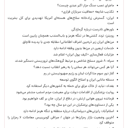
ماجرای نصب سنگ مزار اکبر عبدی چیست؟
تکذیب شایعه «معافیت سربازان فراری»
ایران: گسترش زرادخانه سلاح‌های هسته‌ای آمریکا تهدیدی برای کل بشریت
است
باورهای نادرست درباره گرمازدگی
رویترز: تردد کشتی‌ها در تنگه هرمز و باب‌المندب همچنان پایین است
مرزهای ایران زیر ذره‌بین اشراف اطلاعاتی/ مقابله جدی با پدیده قاچاق
خدمات اربعین در مرزها بدون وقفه ادامه دارد
جزئیات فعال‌سازی «کیف پول ایران» اعلام شد
سپاه: ۸ شرور مسلح شاخص و مرتبط گروهک‌های تروریستی دستگیر شدند
آیا هر کس می‌تواند هر سخنی را به رهبر انقلاب نسبت دهد؟
آغاز دور سوم مذاکرات لبنان و رژیم صهیونیستی در رم
مسئله مانایی ایران و اصلاح الگوی توسعه
بغداد: نباید از خاک عراق برای حمله به کشورهای دیگر استفاده کرد
روایت پزشکیان از اقدامات دولت برای معیشت مردم امشب منتشر می‌شود
فرمانده نیروی هوایی ارتش: در دفاع از ایران، جان بر کف خواهیم بود
یکی از دستاوردهای پزشکیان در این دو سال چه بود؟
اسلام‌آباد: رایزنی‌های دیپلماتیک درباره منطقه و تنگه هرمز ادامه دارد
آخرین وضعیت بازار رمزارزها در جهان / صرافی کوین‌بیس معاملات ۶ رمزارز را
متوقف کرد