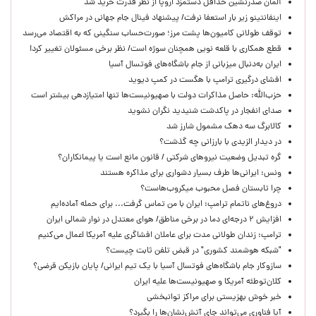
آلمان صدرنشین حداقل دستمزد اروپا از نظر قدرت خرید شد
اینفانتینو زیر بار استعفا نرفت/ پیشنهاد فینال جام جهانی در مراکش
توقف طولانی کامیون‌ها پشت مرز؛ صورت‌حساب سنگینی که به اقتصاد می‌رسد
قطع همکاری با قلعه نویی همچنان سوژه است/ نظر برخی مسئولان تغییر کرد!
ایران به‌دنبال میزبانی از جام باشگاه‌های فوتسال آسیا
افشای درگیری ترامپ با هگست در کمپ دیوید
حزب‌الله: حاصل مذاکرات دولت با صهیونیست‌ها تنها امتیازدهی‌ بیشتر است
صدای انفجار در پاکدشت شنیدید نگران نشوید
کالابرگ سه دهک مشمول شارز شد
در دیدار الزیدی با بارزانی چه گذشت؟
گره تبدیل وضعیت نیروهای شرکتی / قانون مانع است یا پیمانکاران؟
ونس: ایرانی‌ها طرف بسیار دشواری برای مذاکره هستند
چرا تابستان فصل محبوب میکروب‌هاست؟
دروغ‌های ناتمام ترامپ: ایران با من تماس گرفت... برای حمله آماده‌ایم
افزایش ۲ درجه‌ای دما در برخی مناطق/ هوای معتدل در نوار شمالی ایران
ترامپ: زندان طولانی مدت برای عاملان افشاگری‌ علیه آمریکا اعمال می‌کنیم
"شبکه هوشمند کشوری" در قبض تلفن ثابت چیست؟
سازوکار جام باشگاه‌های فوتسال آسیا با یک تیم ایرانی/ پایان بازیکن قرضی؟
کلان‌توطئه آمریکا و صهیونیست‌ها علیه ایران
خبر خوش بهزیستی برای مراکز توانبخشی
آیا فناوری می‌تواند جای آتش‌نشان‌ها را بگیرد؟