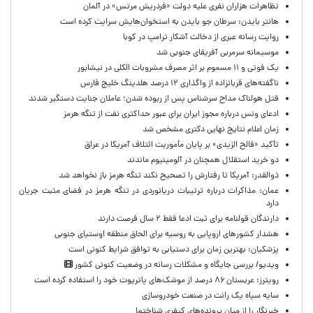
تظاهرات هزاران نفری علیه دولت «فردریش مرتس» در آلمان
هانتر بایدن: سرطان جو بایدن به استخوان‌هایش سرایت کرده است
روایت رسانه عبری از دخالت آشکار ترامپ در کوبا
موسیمانه سرمربی آفریقای جنوبی شد
یک فوتی و ۱۱ مسموم بر اثر مصرف مشروبات الکلی در نیشابور
ناگفته‌های قربانزاده از واگذاری ۱۲ درصد هلدینگ خلیج فارس
قتل هولناک مداح سرشناس پس از ربوده شدن؛ عاملان جنایت دستگیر شدند
ادعای ونس درباره مجوز ایران برای عبور حداکثری نفت از تنگه هرمز
زمان اعلام نتایج نهایی دکتری مشخص شد
تأکید «فالح الزیدی» بر پایان مأموریت ائتلاف آمریکا در عراق
دو خرید استقلال همچنان در آلومینیوم ماندند
ذوالقدر: آمریکا تا رفتارش را تصحیح نکند تنگه هرمز باز نخواهد شد
عمان: مذاکرات درباره ترتیبات دریانوردی در تنگه هرمز در فضای مثبت جریان
دارد
دارندگان قولنامه برای ثبت ادعا فقط ۲ سال فرصت دارند
هشدار کشورهای اروپایی به روسیه برای الحاق منطقه اوستیای جنوبی
پزشکیان‌: بهترین زمان برای دستیابی به توافق شرایط کنونی است
ویدیو/ بررسی جایگاه و مشکلات رسانه در وضعیت کنونی کشور
رویترز: عربستان ۸۶ درصد از موشک‌های پاتریوت خود را استفاده کرده است
سایه سیاه یک رانت در صنعت خودروسازی
خبرنگار را از میان پرونده‌های کیفری شناختم!