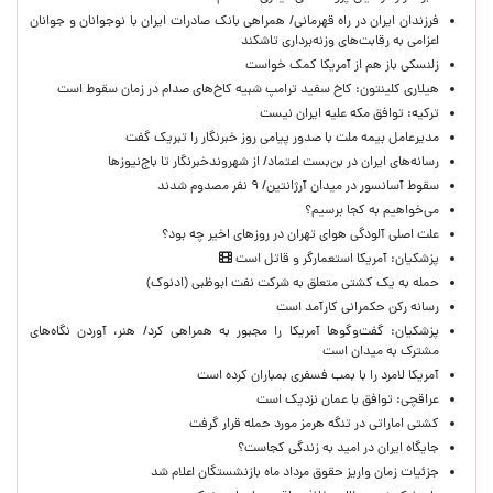
​فرزندان ایران در راه قهرمانی/ همراهی بانک صادرات ایران با نوجوانان و جوانان
اعزامی به رقابت‌های وزنه‌برداری تاشکند
زلنسکی باز هم از آمریکا کمک خواست
هیلاری کلینتون: کاخ سفید ترامپ شبیه کاخ‌های صدام در زمان سقوط است
ترکیه: توافق مکه علیه ایران نیست
مدیرعامل بیمه ملت با صدور پیامی روز خبرنگار را تبریک گفت
رسانه‌های ایران در بن‌بست اعتماد/ از شهروندخبرنگار تا باج‌نیوزها
سقوط آسانسور در میدان آرژانتین/ ۹ نفر مصدوم شدند
می‌خواهیم به کجا برسیم؟
علت اصلی آلودگی هوای تهران در روزهای اخیر چه بود؟
پزشکیان: آمریکا استعمارگر و قاتل است
حمله به یک کشتی متعلق به شرکت نفت ابوظبی (ادنوک)
رسانه رکن حکمرانی کارآمد است
پزشکیان: گفت‌وگوها آمریکا را مجبور به همراهی کرد/ هنر، آوردن نگاه‌های
مشترک به میدان است
آمریکا لامرد را با بمب فسفری بمباران کرده است
عراقچی: توافق با عمان نزدیک است
کشتی اماراتی در تنگه هرمز مورد حمله قرار گرفت
جایگاه ایران در امید به زندگی کجاست؟
جزئیات زمان واریز حقوق مرداد ماه بازنشستگان اعلام شد