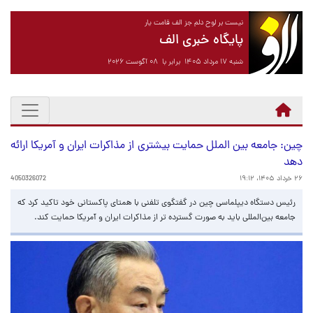
نیست بر لوح دلم جز الف قامت یار
پایگاه خبری الف
شنبه ۱۷ مرداد ۱۴۰۵ برابر با ۰۸ آگوست ۲۰۲۶
چین: جامعه بین الملل حمایت بیشتری از مذاکرات ایران و آمریکا ارائه
دهد
۲۶ خرداد ۱۴۰۵، ۱۹:۱۲
4050326072
رئیس دستگاه دیپلماسی چین در گفتگوی تلفنی با همتای پاکستانی خود تاکید کرد که
جامعه بین‌المللی باید به صورت گسترده تر از مذاکرات ایران و آمریکا حمایت کند.