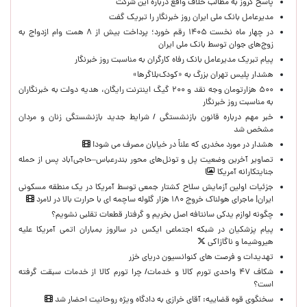
پاسخ کروز به مطالب خلاف واقع درباره این شرکت
مدیرعامل بانک ملی ایران روز خبرنگار را تبریک گفت
در چهار ماه نخست ۱۴۰۵ رقم خورد؛ پرداخت بیش از ۸ همت وام ازدواج به
زوج‌های جوان توسط بانک ملی ایران
پیام تبریک مدیرعامل بانک رفاه کارگران به مناسبت روز خبرنگار
هشدار پلیس تهران بزرگ به «کودک‌بلاگرها»
۵۰۰ هزارتومان وجه نقد و ۲۰۰ گیگ اینترنت رایگان، هدیه دولت به خبرنگاران
به مناسبت روز خبرنگار
خبر مهم درباره قانون بازنشستگی / شرایط جدید بازنشستگی زنان و مردان
مشخص شد
هشدار در مورد مخدری که علناً در خیابان مصرف می شود!
تصاویر آخرین وضعیت پل و تونل‌های محور بندرعباس–حاجی‌آباد پس از حمله
جنایتکارانه آمریکا
جزئیات اولین آزمایش سلاح کشتار جمعی توسط آمریکا در یک منطقه مسکونی
ایران| ماجرای هولناک خروج ۱۸۰ هزار گلوله ساچمه ای با حرارت بالا در لامرد
چگونه لوازم یدکی سانتافه اصل بخریم و گرفتار قطعات تقلبی نشویم؟
پیام پزشکیان در شبکه اجتماعی ایکس در سالروز بمباران اتمی آمریکا علیه
هیروشیما و ناگازاکی
تهدیدات و فرصت های کنوانسیون دریای خزر
شکاف ۴۷ واحدی تورم کالا و خدمات/ چرا تورم کالا از خدمات سبقت گرفته
است؟
سخنگوی قوه قضاییه: آقای خرازی به دادگاه ویژه روحانیت احضار شد