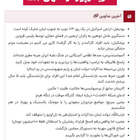
آخرین عناوین
یونیفل: ارتش اسرائیل در یک روز ۱۱۳ توپ به جنوب لبنان شلیک کرده است
دستگیری عامل توهین به زائران اربعین در فضای مجازی توسط پلیس قزوین
پزشکیان: باید افراد کارآمدتر را به کار گرفت/ کاری می کنیم در معیشت مردم
مشکلی پیش نیاید
آسوشیتدپرس: صدها نظامی آمریکایی در جنگ علیه ایران ضربه مغزی شده‌اند
پاسخ قالیباف به ترامپ: واقعیت‌ها را بپذیرید و به تعهدات خود عمل کنید
پایان بی‌نتیجه مذاکرات دولت لبنان و رژیم صهیونیستی در رم ایتالیا
فوری؛ شرط جدید بازنشستگی اعلام شد/ این افراد برای بازنشستگی باید ۵ سال
بیشتر خدمت کنند
کاپیتان سابق از پرسپولیسی‌ها حلالیت طلبید + عکس
ادعای شبکه «الحدث» درباره ایجاد گذرگاه موقت در تنگه هرمز
یحیی سریع: مواضع مزدوران سعودی را با موشک بالستیک و پهپاد در هم
شکستیم
حزب‌الله: دولت لبنان مذاکرات و امتیازدهی به تل‌آویو را متوقف کند
عجیب اما واقعی:رقم فسخ قرارداد رضاییان با استقلال فقط ۱۰۰میلیون تومان!
اصلاح قانون مهریه به دستورکار مجلس بازگشت
این خوراکی‌ها را بخورید تا آلزایمر نگیرید