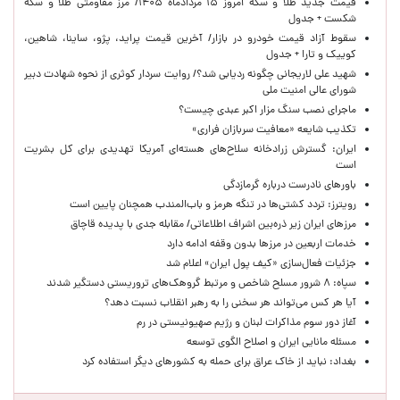
قیمت جدید طلا و سکه امروز ۱۵ مردادماه ۱۴۰۵/ مرز مقاومتی طلا و سکه
شکست + جدول
سقوط آزاد قیمت خودرو در بازار/ آخرین قیمت پراید، پژو، ساینا، شاهین،
کوییک و تارا + جدول
شهید علی لاریجانی چگونه ردیابی شد؟/ روایت سردار کوثری از نحوه شهادت دبیر
شورای عالی امنیت ملی
ماجرای نصب سنگ مزار اکبر عبدی چیست؟
تکذیب شایعه «معافیت سربازان فراری»
ایران: گسترش زرادخانه سلاح‌های هسته‌ای آمریکا تهدیدی برای کل بشریت
است
باورهای نادرست درباره گرمازدگی
رویترز: تردد کشتی‌ها در تنگه هرمز و باب‌المندب همچنان پایین است
مرزهای ایران زیر ذره‌بین اشراف اطلاعاتی/ مقابله جدی با پدیده قاچاق
خدمات اربعین در مرزها بدون وقفه ادامه دارد
جزئیات فعال‌سازی «کیف پول ایران» اعلام شد
سپاه: ۸ شرور مسلح شاخص و مرتبط گروهک‌های تروریستی دستگیر شدند
آیا هر کس می‌تواند هر سخنی را به رهبر انقلاب نسبت دهد؟
آغاز دور سوم مذاکرات لبنان و رژیم صهیونیستی در رم
مسئله مانایی ایران و اصلاح الگوی توسعه
بغداد: نباید از خاک عراق برای حمله به کشورهای دیگر استفاده کرد