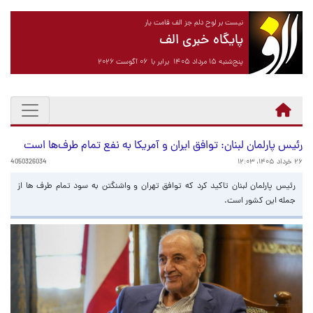
نیست بر لوح دلم جز الف قامت یار
پایگاه خبری الف
پنج‌شنبه ۱۵ مرداد ۱۴۰۵ برابر با ۰۶ آگوست ۲۰۲۶
رئیس پارلمان لبنان: توافق ایران و آمریکا به نفع تمام طرف‌ها است
۲۶ خرداد ۱۴۰۵، ۱۲:۰۳
4050326034
رئیس پارلمان لبنان تاکید کرد که توافق تهران و واشنگتن به سود تمام طرف ها از
جمله این کشور است.