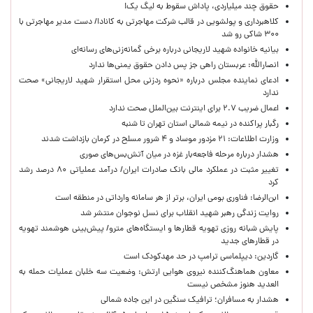
حقوق چند میلیاردی، پاداش سقوط به لیگ یک!
کلاهبرداری و پولشویی در قالب شرکت مهاجرتی به کانادا/ دست مدیر مهاجرتی با
۳۰۰ شاکی رو شد
بیانیه خانواده شهید لاریجانی درباره برخی گمانه‌زنی‌های رسانه‌ای
انصارالله: عربستان راهی جز پس دادن حقوق یمنی‌ها ندارد
ادعای نماینده مجلس درباره «نحوه ردزنی محل استقرار شهید لاریجانی» صحت
ندارد
اعمال ضریب ۲.۷ برای اینترنت بین‌الملل صحت ندارد
رگبار پراکنده در نیمه شمالی استان تهران تا شنبه
وزارت اطلاعات: ۲۱ مزدور موساد و ۴ شرور مسلح در کرمان بازداشت شدند
هشدار درباره مرحله فاجعه‌بار غزه در میان آتش‌بس‌های صوری
تغییر مثبت در عملکرد مالی بانک صادرات ایران/ درآمد عملیاتی ۸۰ درصد رشد
کرد
ابن‌الرضا: فناوری بومی ایران، برتر از هر سامانه وارداتی در منطقه است
روایت زندگی رهبر شهید انقلاب برای نسل نوجوان منتشر شد
پایش شبانه روزی تهویه قطارها و ایستگاه‌های مترو/ پیش‌بینی هوشمند تهویه
در قطارهای جدید
گاردین: دیپلماسی ترامپ در حد مهدکودک است
معاون هماهنگ‌کننده نیروی هوایی ارتش: وضعیت سه خلبان عملیات حمله به
العدید هنوز مشخص نیست
هشدار به مسافران؛ ترافیک سنگین در این جاده شمالی