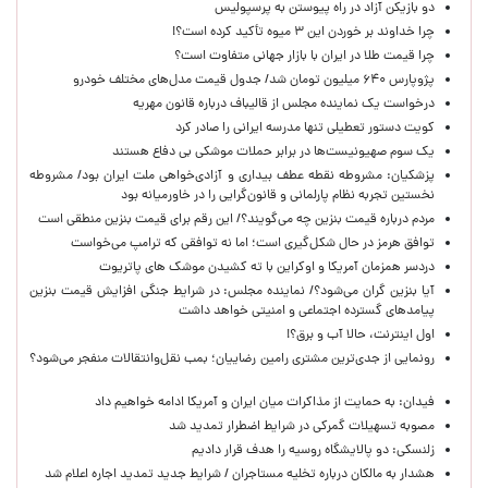
دو بازیکن آزاد در راه پیوستن به پرسپولیس
چرا خداوند بر خوردن این ۳ میوه تأکید کرده است؟!
چرا قیمت طلا در ایران با بازار جهانی متفاوت است؟
پژوپارس ۶۴۰ میلیون تومان شد/ جدول قیمت مدل‌های مختلف خودرو
درخواست یک نماینده مجلس از قالیباف درباره قانون مهریه
کویت دستور تعطیلی تنها مدرسه ایرانی را صادر کرد
یک‌ سوم صهیونیست‌ها در برابر حملات موشکی بی دفاع هستند
پزشکیان: مشروطه نقطه عطف بیداری و آزادی‌خواهی ملت ایران بود/ مشروطه
نخستین تجربه نظام پارلمانی و قانون‌گرایی را در خاورمیانه بود
مردم درباره قیمت بنزین چه می‌گویند؟/ این رقم برای قیمت بنزین منطقی است
توافق هرمز در حال شکل‌گیری است؛ اما نه توافقی که ترامپ می‌خواست
دردسر همزمان آمریکا و اوکراین با ته کشیدن موشک های پاتریوت
آیا بنزین گران می‌شود؟/ نماینده مجلس: در شرایط جنگی افزایش قیمت بنزین
پیامدهای گسترده اجتماعی و امنیتی خواهد داشت
اول اینترنت، حالا آب و برق؟!
رونمایی از جدی‌ترین مشتری رامین رضاییان؛ بمب نقل‌وانتقالات منفجر می‌شود؟
فیدان: به حمایت از مذاکرات میان ایران و آمریکا ادامه خواهیم داد
مصوبه تسهیلات گمرکی در شرایط اضطرار تمدید شد
زلنسکی: دو پالایشگاه روسیه را هدف قرار دادیم
هشدار به مالکان درباره تخلیه مستاجران / شرایط جدید تمدید اجاره اعلام شد