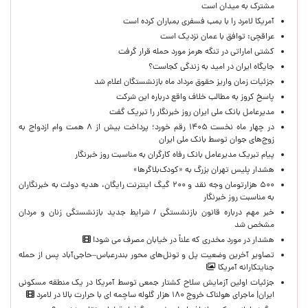
مشترک به میدان است
آمریکا لامرد را با بمب فسفری بمباران کرده است
عراقچی: توافق با عمان نزدیک است
کشتی اماراتی در تنگه هرمز مورد حمله قرار گرفت
جایگاه ایران در امید به زندگی کجاست؟
جزئیات زمان واریز حقوق مرداد ماه بازنشستگان اعلام شد
پاسخ کروز به مطالب خلاف واقع درباره این شرکت
مدیرعامل بانک ملی ایران روز خبرنگار را تبریک گفت
در چهار ماه نخست ۱۴۰۵ رقم خورد؛ پرداخت بیش از ۸ همت وام ازدواج به
زوج‌های جوان توسط بانک ملی ایران
پیام تبریک مدیرعامل بانک رفاه کارگران به مناسبت روز خبرنگار
هشدار پلیس تهران بزرگ به «کودک‌بلاگرها»
۵۰۰ هزارتومان وجه نقد و ۲۰۰ گیگ اینترنت رایگان، هدیه دولت به خبرنگاران
به مناسبت روز خبرنگار
خبر مهم درباره قانون بازنشستگی / شرایط جدید بازنشستگی زنان و مردان
مشخص شد
هشدار در مورد مخدری که علناً در خیابان مصرف می شود!
تصاویر آخرین وضعیت پل و تونل‌های محور بندرعباس–حاجی‌آباد پس از حمله
جنایتکارانه آمریکا
جزئیات اولین آزمایش سلاح کشتار جمعی توسط آمریکا در یک منطقه مسکونی
ایران| ماجرای هولناک خروج ۱۸۰ هزار گلوله ساچمه ای با حرارت بالا در لامرد