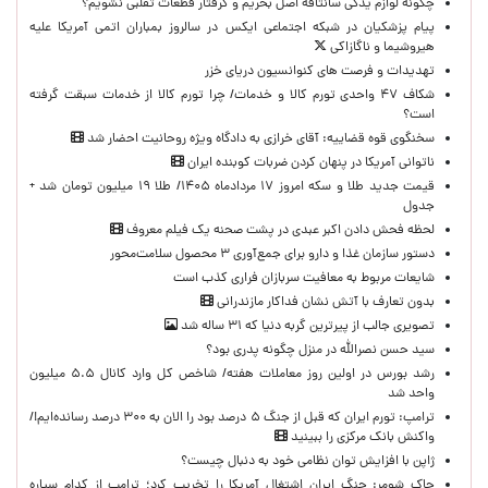
چگونه لوازم یدکی سانتافه اصل بخریم و گرفتار قطعات تقلبی نشویم؟
پیام پزشکیان در شبکه اجتماعی ایکس در سالروز بمباران اتمی آمریکا علیه
هیروشیما و ناگازاکی
تهدیدات و فرصت های کنوانسیون دریای خزر
شکاف ۴۷ واحدی تورم کالا و خدمات/ چرا تورم کالا از خدمات سبقت گرفته
است؟
سخنگوی قوه قضاییه: آقای خرازی به دادگاه ویژه روحانیت احضار شد
ناتوانی آمریکا در پنهان کردن ضربات کوبنده ایران
قیمت جدید طلا و سکه امروز ۱۷ مردادماه ۱۴۰۵/ طلا ۱۹ میلیون تومان شد +
جدول
لحظه‌ فحش دادن اکبر عبدی در پشت صحنه یک فیلم معروف
دستور سازمان غذا و دارو برای جمع‌آوری ۳ محصول سلامت‌محور
شایعات مربوط به معافیت سربازان فراری کذب است
بدون تعارف با آتش نشان فداکار مازندرانی
تصویری جالب از پیرترین گربه دنیا که ۳۱ ساله شد
سید حسن نصرالله در منزل چگونه پدری بود؟
رشد بورس در اولین روز معاملات هفته/ شاخص کل وارد کانال ۵.۵ میلیون
واحد شد
ترامپ: تورم ایران که قبل از جنگ ۵ درصد بود را الان به ۳۰۰ درصد رسانده‌ایم!/
واکنش بانک مرکزی را ببینید
ژاپن با افزایش توان نظامی خود به دنبال چیست؟
چاک شومر: جنگ ایران اشتغال آمریکا را تخریب کرد؛ ترامپ از کدام سیاره