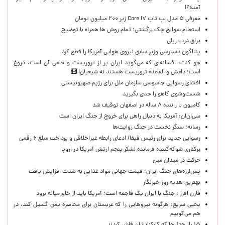
آمده؟!
معرفی ۵ مدل لپ تاپ Core i۷ زیر ۲۰۰ میلیون تومان
استعلام سوابق چک برگشتی؛ تمام روش ها همراه با توضیح
یراق درب ریلی
پنتاگون دسترسی وزیر سابق نیروی هوایی آمریکا را قطع کرد
جو کنت: افسانه‌ای که می‌گوید ایران پر از تروریست و حامی آن است، دروغ
است؛ داعش و القاعده تروریست هستند نه شیعیان!
افشای رسوایی جاسوسی سازمان ملل برای رژیم صهیونیستی
شست‌وشوی کاهو را جدی بگیرید
کامیون با راننده ۸ ساله در اصفهان توقیف شد
سی‌ان‌ان: آمریکا به دنبال راهی برای خروج از جنگ ایران است
رسانه؛ سنگر نخست در جنگ روایت‌ها
رسوایی جدید برای رئیس فیفا/ ادعای رابطه غیراخلاقی و پرداخت مبلغ ۶ رقمی
برکناری شوکه‌کننده فرمانده لشکر پنجم ارتش آمریکا در اروپا
حركت در ميدان مين
پس‌لرزه‌های جنگ ایران؛ قیمت جهانی مواد غذایی به شدت افزایش یافت
بهترین هدیه روز خبرنگار
فارن افرز : جنگ با ایران یک فاجعه است؛ آمریکا باید از خاورمیانه برود
یحیی سریع: هرگونه نیروهایی را که عربستان برای محاصره یمن گسیل کند، در
هم می‌کوبیم