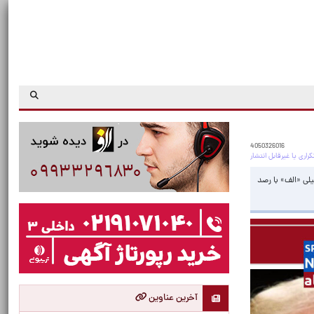
4050326016
یلی «الف» با رصد
آخرین عناوین