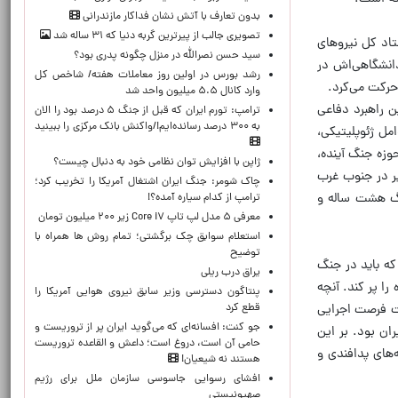
بدون تعارف با آتش نشان فداکار مازندرانی
تصویری جالب از پیرترین گربه دنیا که ۳۱ ساله شد
اد کل نیرو‌های
سید حسن نصرالله در منزل چگونه پدری بود؟
دانشگاهی‌اش در
رشد بورس در اولین روز معاملات هفته/ شاخص کل
 حرکت می‌کرد.
وارد کانال ۵.۵ میلیون واحد شد
 راهبرد دفاعی
ترامپ: تورم ایران که قبل از جنگ ۵ درصد بود را الان
به ۳۰۰ درصد رسانده‌ایم!/واکنش بانک مرکزی را ببینید
مل ژئوپلیتیکی،
وزه جنگ آینده،
ژاپن با افزایش توان نظامی خود به دنبال چیست؟
یر در جنوب غرب
چاک شومر: جنگ ایران اشتغال آمریکا را تخریب کرد؛
جنگ هشت ساله و
ترامپ از کدام سیاره آمده؟!
معرفی ۵ مدل لپ تاپ Core i۷ زیر ۲۰۰ میلیون تومان
استعلام سوابق چک برگشتی؛ تمام روش ها همراه با
توضیح
که باید در جنگ
یراق درب ریلی
را پر کند. آنچه
پنتاگون دسترسی وزیر سابق نیروی هوایی آمریکا را
قطع کرد
بت فرصت اجرایی
جو کنت: افسانه‌ای که می‌گوید ایران پر از تروریست و
ان بود. بر این
حامی آن است، دروغ است؛ داعش و القاعده تروریست
‌های پدافندی و
هستند نه شیعیان!
افشای رسوایی جاسوسی سازمان ملل برای رژیم
صهیونیستی