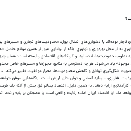
بت؟
 ناچار بوده‌اند با دشواري‌هاي انتقال پول، محدوديت‌هاي تجاري و مسيرهاي پر
ي نه از محل بهره‌وري و نوآوري، بلكه از توانايي عبور از همين موانع حاصل ش
ا به تداوم محدوديت‌ها، انحصارها و گلوگاه‌هاي اقتصادي وابسته است؛ همان چيز
ع موجود» ياد مي‌شود. هر چه دسترسي به منابع، مجوزها و مسيرهاي خاص محدو
 صورت شكل‌گيري توافق و كاهش محدوديت‌ها، معيار موفقيت تغيير مي‌كند. در 
 كيفيت، فناوري، سرمايه انساني و توان خلق ارزش است. بنگاه‌هايي موفق خواهند 
كارآمدتري ارايه دهند. به همين دليل، اقتصاد پساتوافق بيش از آنكه يك فر
د داد آيا اقتصاد ايران آماده رقابت واقعي است يا همچنان بر پايه رانت، انح