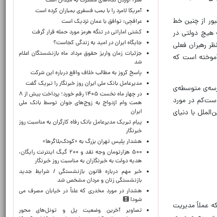
هنر، آوردن نگاه‌های مشترک به میدان است
آمریکا لامرد را با بمب فسفری بمباران کرده است
عبور از چنین خط
عراقچی: توافق با عمان نزدیک است
کشتی اماراتی در تنگه هرمز مورد حمله قرار گرفت
ه هیچ دولتی در
جایگاه ایران در امید به زندگی کجاست؟
ظر رهبران فعلی
جزئیات زمان واریز حقوق مرداد ماه بازنشستگان اعلام
آموخته است که
شد
پاسخ کروز به مطالب خلاف واقع درباره این شرکت
مدیرعامل بانک ملی ایران روز خبرنگار را تبریک گفت
آگوست ۲۰۱۵، در جریان تبلیغات انتخابات ریاست‌جمهوری سال ۲۰۱۶، در مدرسه‌ی متوسطه‌ی
در چهار ماه نخست ۱۴۰۵ رقم خورد؛ پرداخت بیش از ۸
ست‌کم در مورد
همت وام ازدواج به زوج‌های جوان توسط بانک ملی
ایران
الملل با دنیای
پیام تبریک مدیرعامل بانک رفاه کارگران به مناسبت روز
خبرنگار
هشدار پلیس تهران بزرگ به «کودک‌بلاگرها»
۵۰۰ هزارتومان وجه نقد و ۲۰۰ گیگ اینترنت رایگان،
هدیه دولت به خبرنگاران به مناسبت روز خبرنگار
خبر مهم درباره قانون بازنشستگی / شرایط جدید
بازنشستگی زنان و مردان مشخص شد
هشدار در مورد مخدری که علناً در خیابان مصرف می
شود!
ه عملاً مدیریت
تصاویر آخرین وضعیت پل و تونل‌های محور