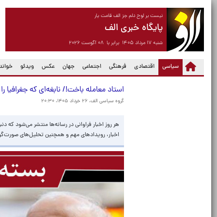
نیست بر لوح دلم جز الف قامت یار
پایگاه خبری الف
شنبه ۱۷ مرداد ۱۴۰۵ برابر با ۰۸ آگوست ۲۰۲۶
(current)
سیاسی
اقتصادی
فرهنگی
اجتماعی
جهان
عکس
ویدئو
خواندن
استاد معامله باخت!/ نابغه‌ای که جغرافیا را
گروه سیاسی الف،
۲۶ خرداد ۱۴۰۵، ۲۰:۳۰
هر روز اخبار فراوانی در رسانه‌ها منتشر می‌شود که دن
اخبار، رویدادهای مهم و همچنین تحلیل‌های صورت‌گرفته