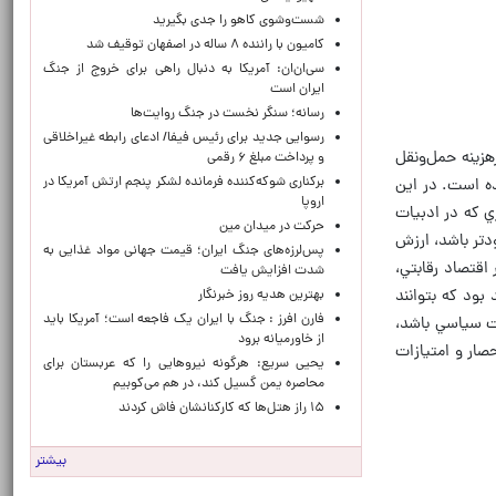
شست‌وشوی کاهو را جدی بگیرید
کامیون با راننده ۸ ساله در اصفهان توقیف شد
سی‌ان‌ان: آمریکا به دنبال راهی برای خروج از جنگ
ایران است
رسانه؛ سنگر نخست در جنگ روایت‌ها
رسوایی جدید برای رئیس فیفا/ ادعای رابطه غیراخلاقی
هزينه حمل‌ونقل
و پرداخت مبلغ ۶ رقمی
برکناری شوکه‌کننده فرمانده لشکر پنجم ارتش آمریکا در
ده است. در اين
اروپا
ي كه در ادبيات
حركت در ميدان مين
دتر باشد، ارزش
پس‌لرزه‌های جنگ ایران؛ قیمت جهانی مواد غذایی به
اقتصاد رقابتي،
شدت افزایش یافت
بود كه بتوانند
بهترین هدیه روز خبرنگار
فارن افرز : جنگ با ایران یک فاجعه است؛ آمریکا باید
صت سياسي باشد،
از خاورمیانه برود
صار و امتيازات
یحیی سریع: هرگونه نیروهایی را که عربستان برای
محاصره یمن گسیل کند، در هم می‌کوبیم
۱۵ راز هتل‌ها که کارکنانشان فاش کردند
بیشتر