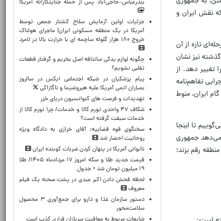
متن، به جمهوری
بندرعباس–حاجی‌آباد پس از حمله جنایتکارانه آمریکا
که نقش ایران و
جزئیات اولین آزمایش سلاح کشتار جمعی توسط
آمریکا در یک منطقه مسکونی ایران| ماجرای هولناک
خروج ۱۸۰ هزار گلوله ساچمه ای با حرارت بالا در لامرد
ه‌ای تازه از آن
گذشته نیز نشان
چگونه لوازم یدکی سانتافه اصل بخریم و گرفتار قطعات
تقلبی نشویم؟
 تغییر دهد. از
پیام پزشکیان در شبکه اجتماعی ایکس در سالروز
ایی تفاهم‌نامه
بمباران اتمی آمریکا علیه هیروشیما و ناگازاکی
ام ایران، منوط
تهدیدات و فرصت های کنوانسیون دریای خزر
شکاف ۴۷ واحدی تورم کالا و خدمات/ چرا تورم کالا از
خدمات سبقت گرفته است؟
گوییم تا اینجا
سخنگوی قوه قضاییه: آقای خرازی به دادگاه ویژه
 می‌دهد جمهوری
روحانیت احضار شد
ناتوانی آمریکا در پنهان کردن ضربات کوبنده ایران
نطقه رقم بزند؛
قیمت جدید طلا و سکه امروز ۱۷ مردادماه ۱۴۰۵/ طلا
۱۹ میلیون تومان شد + جدول
لحظه‌ فحش دادن اکبر عبدی در پشت صحنه یک فیلم
معروف
دستور سازمان غذا و دارو برای جمع‌آوری ۳ محصول
سلامت‌محور
شایعات مربوط به معافیت سربازان فراری کذب است