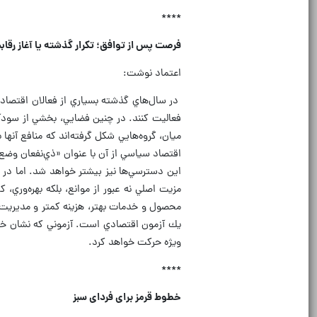
****
فرصت پس از توافق؛ تكرار گذشته يا آغاز رقا
اعتماد نوشت:
در سال‌هاي گذشته بسياري از فعالان اقتصادي
فعاليت كنند. در چنين فضايي، بخشي از سودآور
ميان، گروه‌هايي شكل گرفته‌اند كه منافع آنه
اقتصاد سياسي از آن با عنوان «ذي‌نفعان وض
اين دسترسي‌ها نيز بيشتر خواهد شد. اما در
مزيت اصلي نه عبور از موانع، بلكه بهره‌وري،
محصول و خدمات بهتر، هزينه كمتر و مديريت 
يك آزمون اقتصادي است. آزموني كه نشان خواه
ويژه حركت خواهد كرد.
****
خطوط قرمز برای فردای سبز