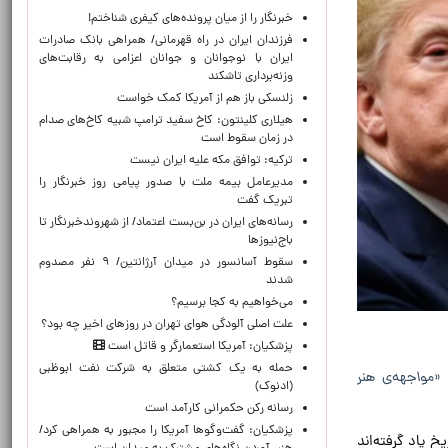
خبرنگار را از میان پرونده‌های کیفری شناختم!
​فرزندان ایران در راه قهرمانی/ همراهی بانک صادرات
ایران با نوجوانان و جوانان اعزامی به رقابت‌های
وزنه‌برداری تاشکند
زلنسکی باز هم از آمریکا کمک خواست
هیلاری کلینتون: کاخ سفید ترامپ شبیه کاخ‌های صدام
در زمان سقوط است
ترکیه: توافق مکه علیه ایران نیست
مدیرعامل بیمه ملت با صدور پیامی روز خبرنگار را
تبریک گفت
رسانه‌های ایران در بن‌بست اعتماد/ از شهروندخبرنگار تا
باج‌نیوزها
سقوط آسانسور در میدان آرژانتین/ ۹ نفر مصدوم
شدند
می‌خواهیم به کجا برسیم؟
علت اصلی آلودگی هوای تهران در روزهای اخیر چه بود؟
پزشکیان: آمریکا استعمارگر و قاتل است
حمله به یک کشتی متعلق به شرکت نفت ابوظبی
«مواجهه‌ی هنر
(ادنوک)
رسانه رکن حکمرانی کارآمد است
پزشکیان: گفت‌وگوها آمریکا را مجبور به همراهی کرد/
خ یاد گرفته‌اند