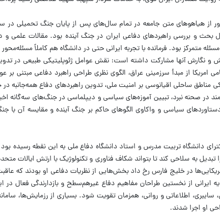
دور از هیاهو‌های متن جامعه در تمام سال‌های پس از پایان جنگ تحمیلی در ست
ول بحث و بررسی راهبرد‌های دفاعی ایران در جنگ آینده بود. مقالات علمی و 
سئله متمرکز بود. فرمانده با تجربه ایرانی حتی در دانشگاه هم کاملاً مسئله‌محور
هش و نگارش آنها مشارکت داشته است: نقش عوامل ژئوپلیتیکی طبیعی در تدوین
 امریکا از مبدأ سرزمینی عراق، الگوی نظری طراحی راهبرد دفاعی مبتنی بر عوا
کی مناطق ساحلی اقیانوسی بر امنیت ملی، تدوین راهبرد‌های دفاع همه‌جانبه در ح
مند در صحنه نبرد، تبیین آموزه‌های سیاسی و دیپلماسی در جنگ‌های سه‌گانه اخ
دستاورد‌های سیاسی و واکاوی الگو‌های حاکم بر جنگ آینده و مقایسه آن با 
کترای دانشگاه تربیت مدرس و استاد دانشگاه دفاع ملی به این نقطه رسیده بود 
را تبدیل به سلاحی کند تا بتواند شکاف فناوری و تکنولوژیک با ارتش ایالات متحده 
مریکایی‌ها در خلیج فارس رخ داد بخش‌هایی از نظریات دفاعی او بودند که عاق
یه ایرانی از نخستین طراحان مفاهیم دفاع غیرهم‌سطح و بازدارندگی فعال در ایر
، سایبری، اطلاعاتی و روانی، همزمان تقویت شود. بسیاری از رزمایش‌ها، سامانه
حی او اجرا شدند.