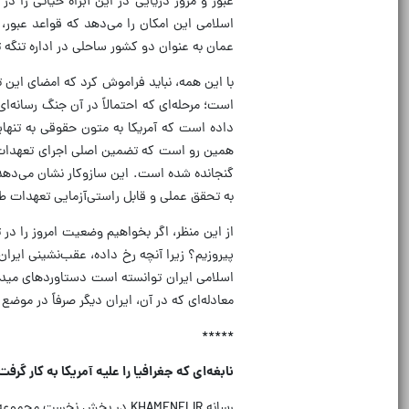
عبور و مرور دریایی در این آبراه حیاتی را 
اسلامی این امکان را می‌دهد که قواعد عبور،
عمان به عنوان دو کشور ساحلی در اداره تنگه
با این همه، نباید فراموش کرد که امضای این تف
است؛ مرحله‌ای که احتمالاً در آن جنگ رسانه
داده است که آمریکا به متون حقوقی به تنهایی
همین رو است که تضمین اصلی اجرای تعهدات نه 
گنجانده شده است. این سازوکار نشان می‌دهد ا
به تحقق عملی و قابل راستی‌آزمایی تعهدات ط
از این منظر، اگر بخواهیم وضعیت امروز را در 
پیروزیم؟ زیرا آنچه رخ داده، عقب‌نشینی ای
اسلامی ایران توانسته است دستاوردهای میدان 
معادله‌ای که در آن، ایران دیگر صرفاً در موضع
*****
نابغه‌ای که جغرافیا را علیه آمریکا به کار گرفت
رسانه‌ KHAMENEI.IR در بخش نخست مجموعه روایت معماران ایران قوی؛ به خدمات سردار سپهبد شهید غلامعلی رشید پرداخته است: