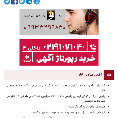
آخرین عناوین
کاپیتان ملوان به ذوب‌آهن پیوست/ سعید کریمی در عرض یک‌ماه تیم عوض
کرد!
پایان طرح ترافیکی اربعین پلیس با ثبت ۶۷ میلیون تردد/جان باختن ۲۴ زائر در
تصادفات اربعینی
مدودف: ژاپن تابع آمریکاست
ضرغامی: تغییر ریل، عین بصیرت است؛ فرصت سوزی نکنیم