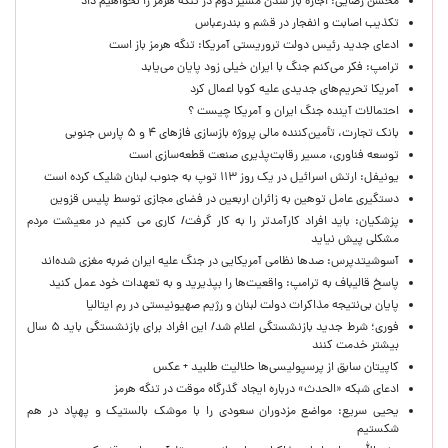
محسن رضایی: اجازه باز شدن مسیر دوم در تنگه هرمز را نخواهیم داد
تکذیب اصابت و انفجار در قشم و بندرعباس
ادعای جدید رئیس دولت تروریستی آمریکا: تنگه هرمز باز است
ترامپ: فکر می‌کنم جنگ با ایران خیلی زود پایان می‌یابد
آمریکا تحریم‌های جدیدی علیه کوبا اعمال کرد
احتمالات آینده جنگ ایران و آمریکا چیست ؟
بانک تجارت، تأمین‌کننده مالی پروژه بازسازی فازهای ۴ و ۵ پارس جنوبی
توسعه فناوری، مسیر رقابت‌پذیری صنعت قطعه‌سازی است
یونیفل: ارتش اسرائیل در یک روز ۱۱۳ توپ به جنوب لبنان شلیک کرده است
دستگیری عامل توهین به زائران اربعین در فضای مجازی توسط پلیس قزوین
پزشکیان: باید افراد کارآمدتر را به کار گرفت/ کاری می کنیم در معیشت مردم
مشکلی پیش نیاید
آسوشیتدپرس: صدها نظامی آمریکایی در جنگ علیه ایران ضربه مغزی شده‌اند
پاسخ قالیباف به ترامپ: واقعیت‌ها را بپذیرید و به تعهدات خود عمل کنید
پایان بی‌نتیجه مذاکرات دولت لبنان و رژیم صهیونیستی در رم ایتالیا
فوری؛ شرط جدید بازنشستگی اعلام شد/ این افراد برای بازنشستگی باید ۵ سال
بیشتر خدمت کنند
کاپیتان سابق از پرسپولیسی‌ها حلالیت طلبید + عکس
ادعای شبکه «الحدث» درباره ایجاد گذرگاه موقت در تنگه هرمز
یحیی سریع: مواضع مزدوران سعودی را با موشک بالستیک و پهپاد در هم
شکستیم