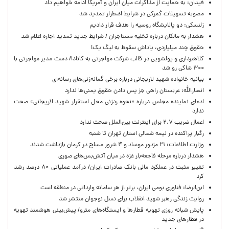
فیدان: به حمایت از مذاکرات میان ایران و آمریکا ادامه خواهیم داد
مصوبه تسهیلات گمرکی در شرایط اضطرار تمدید شد
زلنسکی: دو پالایشگاه روسیه را هدف قرار دادیم
هشدار به مالکان درباره تخلیه مستاجران / شرایط جدید تمدید اجاره اعلام شد
حقوق چند میلیاردی، پاداش سقوط به لیگ یک!
کلاهبرداری و پولشویی در قالب شرکت مهاجرتی به کانادا/ دست مدیر مهاجرتی با
۳۰۰ شاکی رو شد
بیانیه خانواده شهید لاریجانی درباره برخی گمانه‌زنی‌های رسانه‌ای
انصارالله: عربستان راهی جز پس دادن حقوق یمنی‌ها ندارد
ادعای نماینده مجلس درباره «نحوه ردزنی محل استقرار شهید لاریجانی» صحت
ندارد
اعمال ضریب ۲.۷ برای اینترنت بین‌الملل صحت ندارد
رگبار پراکنده در نیمه شمالی استان تهران تا شنبه
وزارت اطلاعات: ۲۱ مزدور موساد و ۴ شرور مسلح در کرمان بازداشت شدند
هشدار درباره مرحله فاجعه‌بار غزه در میان آتش‌بس‌های صوری
تغییر مثبت در عملکرد مالی بانک صادرات ایران/ درآمد عملیاتی ۸۰ درصد رشد
کرد
ابن‌الرضا: فناوری بومی ایران، برتر از هر سامانه وارداتی در منطقه است
روایت زندگی رهبر شهید انقلاب برای نسل نوجوان منتشر شد
پایش شبانه روزی تهویه قطارها و ایستگاه‌های مترو/ پیش‌بینی هوشمند تهویه
در قطارهای جدید