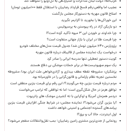
حزب‌الله: دولت لبنان مذاکرات و امتیازدهی به تل‌آویو را متوقف کند
عجیب اما واقعی:رقم فسخ قرارداد رضاییان با استقلال فقط ۱۰۰میلیون تومان!
اصلاح قانون مهریه به دستورکار مجلس بازگشت
این خوراکی‌ها را بخورید تا آلزایمر نگیرید
دو بازیکن آزاد در راه پیوستن به پرسپولیس
چرا خداوند بر خوردن این ۳ میوه تأکید کرده است؟!
چرا قیمت طلا در ایران با بازار جهانی متفاوت است؟
پژوپارس ۶۴۰ میلیون تومان شد/ جدول قیمت مدل‌های مختلف خودرو
درخواست یک نماینده مجلس از قالیباف درباره قانون مهریه
کویت دستور تعطیلی تنها مدرسه ایرانی را صادر کرد
یک‌ سوم صهیونیست‌ها در برابر حملات موشکی بی دفاع هستند
پزشکیان: مشروطه نقطه عطف بیداری و آزادی‌خواهی ملت ایران بود/ مشروطه
نخستین تجربه نظام پارلمانی و قانون‌گرایی را در خاورمیانه بود
مردم درباره قیمت بنزین چه می‌گویند؟/ این رقم برای قیمت بنزین منطقی است
توافق هرمز در حال شکل‌گیری است؛ اما نه توافقی که ترامپ می‌خواست
دردسر همزمان آمریکا و اوکراین با ته کشیدن موشک های پاتریوت
آیا بنزین گران می‌شود؟/ نماینده مجلس: در شرایط جنگی افزایش قیمت بنزین
پیامدهای گسترده اجتماعی و امنیتی خواهد داشت
اول اینترنت، حالا آب و برق؟!
رونمایی از جدی‌ترین مشتری رامین رضاییان؛ بمب نقل‌وانتقالات منفجر می‌شود؟