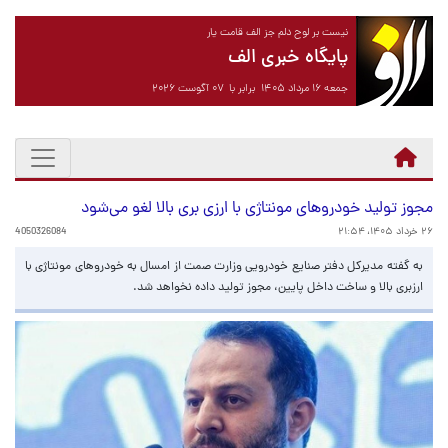
نیست بر لوح دلم جز الف قامت یار
پایگاه خبری الف
جمعه ۱۶ مرداد ۱۴۰۵ برابر با ۰۷ آگوست ۲۰۲۶
مجوز تولید خودروهای مونتاژی‌ با ارزی بری بالا لغو می‌شود
۲۶ خرداد ۱۴۰۵، ۲۱:۵۴
4050326084
به گفته مدیرکل دفتر صنایع خودرویی وزارت صمت از امسال به خودروهای مونتاژی با
ارزبری بالا و ساخت داخل پایین، مجوز تولید داده نخواهد شد.