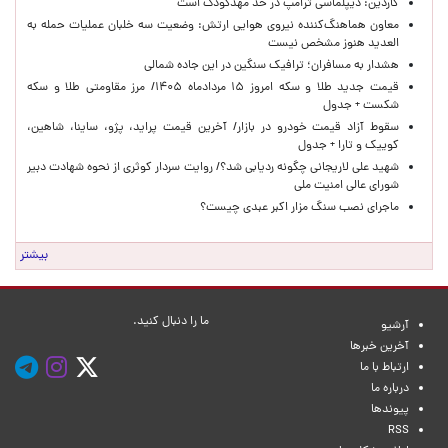
گاردین: دیپلماسی ترامپ در حد مهدکودک است
معاون هماهنگ‌کننده نیروی هوایی ارتش: وضعیت سه خلبان عملیات حمله به
العدید هنوز مشخص نیست
هشدار به مسافران؛ ترافیک سنگین در این جاده شمالی
قیمت جدید طلا و سکه امروز ۱۵ مردادماه ۱۴۰۵/ مرز مقاومتی طلا و سکه
شکست + جدول
سقوط آزاد قیمت خودرو در بازار/ آخرین قیمت پراید، پژو، ساینا، شاهین،
کوییک و تارا + جدول
شهید علی لاریجانی چگونه ردیابی شد؟/ روایت سردار کوثری از نحوه شهادت دبیر
شورای عالی امنیت ملی
ماجرای نصب سنگ مزار اکبر عبدی چیست؟
بیشتر
ما را دنبال کنید.
آرشیو
آخرین خبرها
ارتباط با ما
درباره ما
پیوندها
RSS