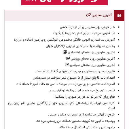
آخرین عناوین
خبر خوش بهزیستی برای مراکز توانبخشی
آیا فناوری می‌تواند جای آتش‌نشان‌ها را بگیرد؟
آموزش ساخت زیر اتویی خانگی مخصوص اتوکشی روی زمین (ساده و ارزان)
رحمان عموزاد تنها صدرنشین برترین آزادکاران جهان
آخرین عناوین روزنامه‌های اقتصادی
آخرین عناوین روزنامه‌های ورزشی
آخرین عناوین روزنامه‌های سیاسی
فارن‌پالیسی: عربستان در بن‌بست راهبردی گرفتار شده است
انهدام باند قاچاق بیش از ۵ میلیون لیتر سوخت در بندرعباس
اندیشکده هادسن: چین می‌تواند با موشک اتمی به خاک آمریکا حمله کند
ترامپ: ترجیح می‌دهم با ایرانی‌‌ها به توافق برسم
فناوری‌ای که می‌تواند هر رمز عبوری را بشکند!
کارشناس اوراسیا: پیامدهای کنوانسیون خزر از واگذاری بحرین هم زیان‌بارتر
است
خروج ناگهانی نتانیاهو از مراسمی به دلایل امنیتی
روسیه: ماکرون به کی‌یف دستور حملات تروریستی می‌دهد
پنجره‌ نقل و انتقالاتی استقلال بسته ماند