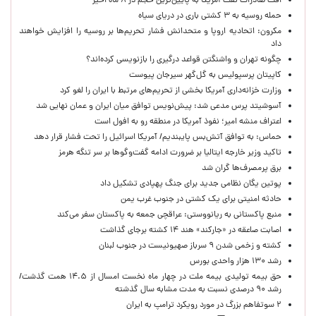
افت صادرات نفت آمریکا به پایین‌ترین حجم در ۸ ماه اخیر
حمله روسیه به ۳ کشتی باری در دریای سیاه
مکرون: اتحادیه اروپا و متحدانش فشار تحریم‌ها بر روسیه را افزایش خواهند
داد
چگونه تهران و واشنگتن قواعد درگیری را بازنویسی کرده‌اند؟
کاپیتان پرسپولیس به گل‌گهر سیرجان پیوست
وزارت خزانه‌داری آمریکا بخشی از تحریم‌های مرتبط با ایران را لغو کرد
آسوشیتد پرس مدعی شد: پیش‌نویس توافق میان ایران و عمان نهایی شد
اعتراف منشه امیر؛ نفوذ آمریکا در منطقه رو به افول است
حماس: به توافق آتش‌بس پایبندیم/ آمریکا اسرائیل را تحت فشار قرار دهد
تاکید وزیر خارجه ایتالیا بر ضرورت ادامه گفت‌وگوها بر سر تنگه هرمز
برق پرمصرف‌ها گران شد
پوتین یگان نظامی جدید برای جنگ پهپادی تشکیل داد
حادثه امنیتی برای یک کشتی در جنوب غرب یمن
منبع پاکستانی به ریانووستی: عراقچی جمعه به پاکستان سفر می‌کند
اصابت صاعقه در «جارکند» هند ۱۴ کشته برجای گذاشت
کشته و زخمی شدن ۹ سرباز صهیونیست در جنوب لبنان
رشد ۱۳۰ هزار واحدی بورس
حق بیمه تولیدی بیمه ملت در چهار ماه نخست امسال از ۱۴.۵ همت گذشت/
رشد ۹۰ درصدی نسبت به مدت مشابه سال گذشته
۲ سوتفاهم بزرگ در مورد رویکرد ترامپ به ایران