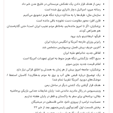
یمن از هدف قرار دادن یک نفتکش عربستانی در خلیج عدن خبر داد
رسانه عبری: اسرائیل دچار ناترازی برق شده است
سازمان ملل: طرف‌ها را به مذاکره درباره تنگه هرمز تشویق می‌کنیم
فارن افرز: محور مقاومت دست نخورده باقی مانده است
پزشکیان: اگر تا امروز مانده‌ایم، به‌خاطر مردم نجیب ایران است/ حتی گلایه‌مندان
هم همراهی کردند
فیگو: اینفانتینو باید برود
رایزنی وزرای خارجه آمریکا و انگلیس درباره ایران
آخرین حریف پیش فصل پرسپولیس مشخص شد
لفاظی جدید نتانیاهو علیه ایران
منبع آگاه: بازگشایی تنگه هرمز منوط به اجرای تعهدات آمریکا است
اعلام قیمت جدید بنزین سوپر
پزشکیان: جامعه امروز بیش از هر زمان به همدلی و اخلاق قرآنی نیاز دارد
یک توضیح درباره قبض های آب و برق به مردم بدهکارید/ کاسبان استعفا /
موشک‌های دوربرد آمریکا تقریبا تمام شد!
هدف قرار گرفتن یک کشتی دیگر در ساحل یمن
وینیسیوس در رئال مادرید ماندنی شد؛ پایان شایعات جدایی بازیکن پرحاشیه
بقائی: برنامه‌ای برای سفر به پاکستان و قطر در پایان هفته نداریم
عصبانیت ترامپ از پیروزی نامزد حامی فلسطین در میشیگان
پخش قسمت اول گفت‌وگوی رئیس‌جمهور بعد از خبر ۲۲