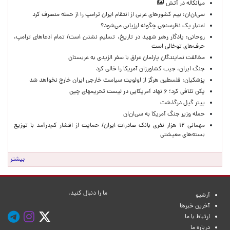
میانکاله در آتش
سی‌ان‌ان: بیم کشورهای عربی از انتقام ایران ترامپ را از حمله منصرف کرد
اعتبار یک نظرسنجی چگونه ارزیابی می‌شود؟
روحانی: یادگار رهبر شهید در تاریخ، تسلیم نشدن است/ تمام ادعاهای ترامپ،
حرف‌های توخالی است
مخالفت نمایندگان پارلمان عراق با سفر الزیدی به عربستان
جنگ ایران، جیب کشاورزان آمریکا را خالی کرد
پزشکیان: فلسطین هرگز از اولویت سیاست خارجی ایران خارج نخواهد شد
پکن تلافی کرد؛ ۶ نهاد آمریکایی در لیست تحریمهای چین
پیتر گیل درگذشت
حمله وزیر جنگ آمریکا به سی‌ان‌ان
مهمانی ۱۲ هزار نفری بانک صادرات ایران/ حمایت از اقشار کم‌درآمد با توزیع
بسته‌های معیشتی
بیشتر
ما را دنبال کنید.
آرشیو
آخرین خبرها
ارتباط با ما
درباره ما