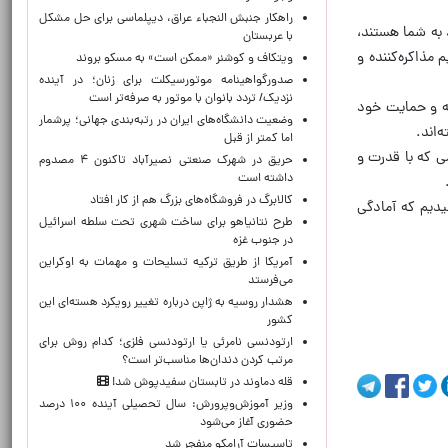
راهکار جنبش النجباء عراق، دیپلماسی برای حل مشکل
 به شما هستند،
با عربستان
مذاکره‌کننده و
ویتکاف و کوشنر «ممکن است» به مسکو بروند
صدورگواهینامه موتورسیکلت برای زنان؛ در آینده
نزدیک/ تردد بانوان با موتور به‌ صرفه‌تر است
جه و حمایت خود
وضعیت دانشگاه‌های ایران در رتبه‌بندی جهانی؛ پرشمار
‌اند.
اما کمتر از قبل
ی که با قدرت و
حریق در شهرک صنعتی نصیرآباد تاکنون ۴ مصدوم
داشته است
کالابرگ در فروشگاه‌های بزرگ هم از کار افتاد
یدیم که آمادگی
طرح نتانیاهو برای ساخت شهری تحت سلطه اسرائیل
در جنوب غزه
آمریکا از طریق ترکیه تسلیحات و مهمات به اوکراین
می‌فرستد
هشدار روسیه به ژاپن درباره تغییر رویکرد هسته‌ای این
کشور
ارتودنسی نامرئی یا ارتودنسی فلزی؛ کدام روش برای
مرتب کردن دندان‌ها مناسب‌تر است؟
قله دماوند در تابستان سفیدپوش شد!
وزیر آموزش‌وپرورش: سال تحصیلی آینده ۱۰۰ درصد
حضوری آغاز می‌شود
تاسیسات آرامکو منفجر شد