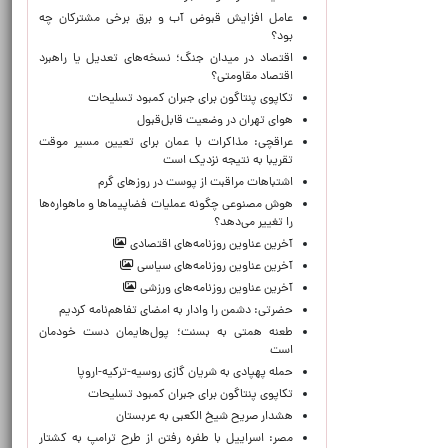
عامل افزایش قبوض آب و برق برخی مشترکان چه
بود؟
اقتصاد در میدان جنگ؛ نسخه‌های تعدیل یا راهبرد
اقتصاد مقاومتی؟
تکاپوی پنتاگون برای جبران کمبود تسلیحات
هوای تهران در وضعیت قابل‌قبول
عراقچی: مذاکرات با عمان برای تعیین مسیر موقت
تقریبا به نتیجه نزدیک است
اشتباهات مراقبت از پوست در روزهای گرم
هوش مصنوعی چگونه عملیات فضاپیماها و ماهواره‌ها
را تغییر می‌دهد؟
آخرین عناوین روزنامه‌های اقتصادی
آخرین عناوین روزنامه‌های سیاسی
آخرین عناوین روزنامه‌های ورزشی
حضرتی: دشمن را وادار به امضای تفاهم‌نامه کردیم
طعنه همتی به بسنت؛ پول‌هایمان دست خودمان
است
حمله پهپادی به شریان گازی روسیه-ترکیه-اروپا
تکاپوی پنتاگون برای جبران کمبود تسلیحات
هشدار صریح شیخ الکعبی به عربستان
مصر: اسراییل با طفره رفتن از طرح ترامپ به کشتار