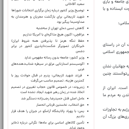
ی جامعه و یاری
سعید آقاخانی
ت ایستاده و با
توضیح وزیر کشور درباره زمان برگزاری انتخابات شوراها
شهید لاریجانی برای بازگشت مجریان و هنرمندان به
صداوسیما پیگیر بود
لامی:
کاهش نسبی دمای تهران از سه‌شنبه
عراقچی: اکنون هیچ مذاکره‌ای با آمریکا نداریم
حفظ تنگه هرمز تا پذیرفتن همه شروط ایران/
ت آن در راستای
خبرنگاران تصویرگر شکست‌ناپذیری کشور در برابر
دشمن
 جمهوری اسلامی
وزیر کشور: جامعه بدون رسانه مفهومی ندارد
اکوسیستم استارتاپی عراق در سیطره شتاب‌دهنده‌‌های
به جهانیان نشان
غربی
‌توانستند چنین
فرزند شهید لاریجانی: پدرم در قبال حوادث روز با
کمترین هزینه، تصمیم مناسب می‌گرفت
زینی‌وند: در خصوص قانون حجاب تغییری در تصمیم
 است. ایران از
اتخاذ شده در زمان رهبر شهید ایجاد نشده است
ندن به مردم ما
عامل اصلی قتل حمیدرضا رجب‌زاده دستگیر شد
حق انتخاب، نخستین قربانی انحصار
ژیم به تجاوزات
یمن: با پهپاد پالایشگاه آرامکو در جیزان را هدف قرار
ری‌های بزرگ آن
دادیم
تأمین کالاهای اساسی برای ماه‌ها؛ نگرانی درباره ذخایر
وجود ندارد