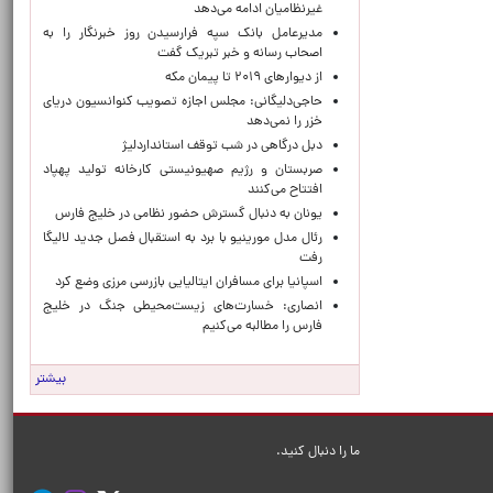
غیرنظامیان ادامه می‌دهد
مدیرعامل بانک سپه فرارسیدن روز خبرنگار را به
اصحاب رسانه و خبر تبریک گفت
از دیوارهای ۲۰۱۹ تا پیمان مکه
حاجی‌دلیگانی: مجلس اجازه تصویب کنوانسیون دریای
خزر را نمی‌دهد
دبل درگاهی در شب توقف استانداردلیژ
صربستان و رژیم صهیونیستی کارخانه تولید پهپاد
افتتاح می‌کنند
یونان به دنبال گسترش حضور نظامی در خلیج فارس
رئال مدل مورینیو با برد به استقبال فصل جدید لالیگا
رفت
اسپانیا برای مسافران ایتالیایی بازرسی مرزی وضع کرد
انصاری: خسارت‌های زیست‌محیطی جنگ در خلیج
فارس را مطالبه‌ می‌کنیم
بیشتر
ما را دنبال کنید.