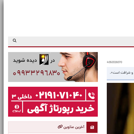
4050326070
زت و شرافت است».
آخرین عناوین