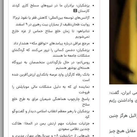
پزشکیان: برادران ما در نیروهای مسلح کاری کردند
کارستان
آژانس‌های توسعه بین‌المللی؛ کاهش فقر یا نفوذ نرم؟!
روایت طحان‌نظیف از بمباران بیت رهبری در ۹ اسفند
نتانیاهو: تا زمان خلع سلاح حماس از غزه خارج
نمی‌شویم
مرجع عراقی درباره پیامدهای «توافق مکه» هشدار داد
پزشکیان: دشمن کسانی را ترور می‌کنند که گره‌گشای
مشکلات جامعه ما هستند
روس‌اتم: در حال بازگرداندن متخصصان به نیروگاه
هسته‌ای بوشهر هستیم
بانک رفاه کارگران وارد عرصه بانکداری ارزش‌آفرین شده
است
نماینده ای که به دلیل مشکلات مالی موبایلش را
ی ایران، گفت:
فروخت
پاسخ چارچوب هماهنگی شیعیان عراق به طرح خلع
ی واداشتن رژیم
سلاح
پزشکیان با رهبر معظم انقلاب اسلامی دیدار و گفت‌وگو
ائیل هرگز چنین
کرد
جزئیات عملیات مهم ارتش یمن در المخا؛ هلاکت
چندین نظامی سعودی
ر مقابل هیچ چیز
خبرهایی از «پایتخت ۸» و سریال‌های مهران مدیری و