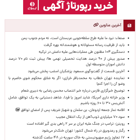
آخرین عناوین
صنعاء: نبرد ما علیه طرح سلطه‌جویی عربستان است، نه مردم جنوب یمن
باید از ظرفیت رسانه مسئولانه و هوشمندانه بهره گرفت
دستگیری ۱۰۴ مظنون طی عملیات‌هایی علیه داعش در ترکیه
صدور بیش از ۹۰ درصد هدایت تحصیلی نهمی ها/ پیش ثبت نام ۷۰ درصد
دانش اموزان متوسطه اول
آخرین قسمت از گفت‌وگوی مسعود پزشکیان امشب پخش می‌شود
نماینده تهران خطاب به محمدباقر خرازی: اگر به شلاق محکوم شوی حاضرم با
وضو آن را اجرا کنم!
توضیح خبرگزاری فارس درباره خبر انتصاب محسن رضایی به دبیری شعام
وزیر خزانه داری آمریکا: شاید امروز یا فردا، شاهد دستیابی به یک توافق، شامل
آتش‌بس ۳۰ تا ۶۰ روزه باشیم
اقامه نماز جمعه اردوغان، بن ‌سلمان و شهباز شریف پس از امضای توافق
سود ۷۰ میلیاردی ذوب‌آهن از یک انتقال عجیب
رویترز: ترامپ در جنگ علیه ایران بر سر ۲ راهی بدی گیر افتاده است
رگبار و رعدوبرق در راه شمال کشور؛ تهران خنک‌تر می‌شود
۱۷ تجاوز رژیم صهیونیستی به خاک سوریه در ۴۸ ساعت گذشته