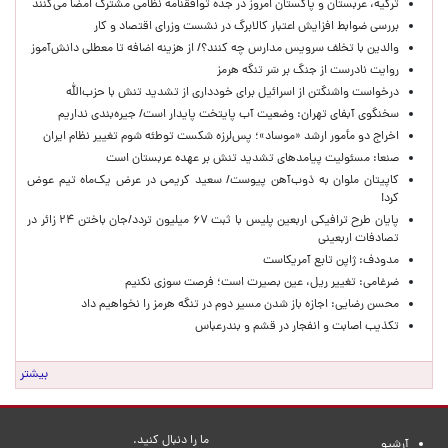
ترکیه، عربستان و پاکستان امروز در جده توافقنامه نظامی مشترک امضا می‌کنند
بررسی ضوابط افزایش اعتبار کالابرگ در نشست وزرای اقتصاد و کار
والدین با تخلف سرویس مدارس چه کنند؟/ از هزینه اضافه تا معطلی دانش‌آموز
روایت نادرست از جنگ بر سَر تنگه هرمز
درخواست واشنگتن از اسرائیل برای خودداری از تشدید تنش با حزب‌الله
سخنگوی آبفای تهران: وضعیت آب پایتخت پایدار است/ جیره‌بندی نداریم
اخراج دو مأمور ارشد «موساد»؛ پس‌لرزه شکست توطئه شوم تغییر نظام ایران
صنعا: مسئولیت پیامدهای تشدید تنش بر عهده عربستان است
کاپیتان ملوان به ذوب‌آهن پیوست/ سعید کریمی در عرض یک‌ماه تیم عوض
کرد!
پایان طرح ترافیکی اربعین پلیس با ثبت ۶۷ میلیون تردد/جان باختن ۲۴ زائر در
تصادفات اربعینی
مدودف: ژاپن تابع آمریکاست
ضرغامی: تغییر ریل، عین بصیرت است؛ فرصت سوزی نکنیم
محسن رضایی: اجازه باز شدن مسیر دوم در تنگه هرمز را نخواهیم داد
تکذیب اصابت و انفجار در قشم و بندرعباس
بیشتر
ما را دنبال کنید.
آرشیو