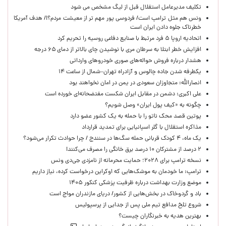
تکلیف مدیرعامل استقلال قبل از لیگ مشخص می شود
ونس هم مثل ترامپ است/ فردوسی پور مهم تر از معیشت مردم؟!/ هدف آمریکا
خطرناک جلوه دادن ایران است
اتحادیه اروپا ۵ فرد مرتبط با صنایع دفاعی روسیه را تحریم کرد
افزایش خطر ابتلا به سرطان مری با نوشیدن چای بالاتر از دمای ۶۵ درجه
هشدار درباره فروش حواله‌های صوری خودروهای وارداتی
یکطرفه شدن جاده چالوس و آزادراه تهران–شمال از ساعت ۱۴
انصارالله: متجاوزان سعودی در یمن در امان نخواهند بود
علی اکبری: دشمن در مقابل ایران شکست مفتضحانه‌ای خورده است
چگونه به «کیف پول ایران» وصل شویم؟
پوتین قصد محک ناتو را با حمله به یک کشور عضو دارد
مذاکره استقلال با گلر اسپانیایی برای تمدید قرارداد
یک ماه، ۴ کودک قربانی حمله سگ‌ها در سنندج / چرا حوادث تکرار می‌شود؟
۲ درصد از مشترکان ۱۰ درصد برق خانگی را مصرف می‌کنند!
نسخه ترامپ برای ۲۰۲۸؛ حمایت محرمانه از نامزدی جی‌دی ونس
ترامپ: ما خودمان به موشک‌هایی که اوکراین درخواست کرده، نیاز داریم
موضع وزارت بهداشت درباره ظرفیت پزشکی کنکور ۱۴۰۵
باد و گردوخاک در بخش‌هایی از کشور/ دریای مازندران مواج است
شروع تلخ مدافع تیم ملی پس از جدایی از پرسپولیس
بهترین هدیه به خبرنگاران چیست؟