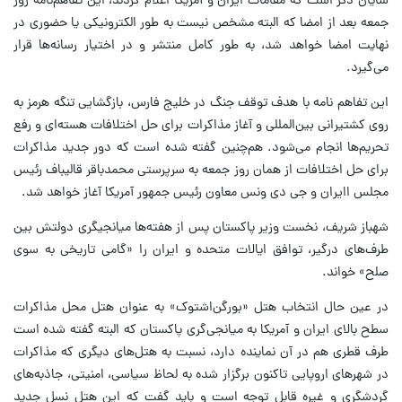
شایان ذکر است که مقامات ایران و آمریکا اعلام کردند، این تفاهم‌نامه روز
جمعه بعد از امضا که البته مشخص نیست به طور الکترونیکی یا حضوری در
نهایت امضا خواهد شد، به طور کامل منتشر و در اختیار رسانه‌ها قرار
می‌گیرد.
این تفاهم نامه با هدف توقف جنگ در خلیج فارس، بازگشایی تنگه هرمز به
روی کشتیرانی بین‌المللی و آغاز مذاکرات برای حل اختلافات هسته‌ای و رفع
تحریم‌ها انجام می‌شود. هم‌چنین گفته شده است که دور جدید مذاکرات
برای حل اختلافات از همان روز جمعه به سرپرستی محمدباقر قالیباف رئیس
مجلس اایران و جی دی ونس معاون رئیس جمهور آمریکا آغاز خواهد شد.
شهباز شریف، نخست وزیر پاکستان پس از هفته‌ها میانجیگری دولتش بین
طرف‌های درگیر، توافق ایالات متحده و ایران را «گامی تاریخی به سوی
صلح» خواند.
در عین حال انتخاب هتل «بورگن‌اشتوک» به عنوان هتل محل مذاکرات
سطح بالای ایران و آمریکا به میانجی‌گری پاکستان که البته گفته شده است
طرف قطری هم در آن نماینده‌ دارد، نسبت به هتل‌های دیگری که مذاکرات
در شهرهای اروپایی تاکنون برگزار شده به لحاظ سیاسی، امنیتی، جاذبه‌های
گردشگری و غیره قابل توجه است و باید گفت که این هتل نسل جدید