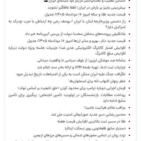
استایل عجیب و بحث‌برانگیز بازیگر مرد سینمای ایران
پیش‌بینی پاییز پر بارش در ایران؛ لطفا غافلگیر نشوید
قیمت جدید طلا و سکه امروز ۱۶ مردادماه ۱۴۰۵/ جدول
راز دشمنی وزیرخارجه لبنان با ایران / یوسف رجی چه ارتباطی با حزب نزدیک به
اسرائیل دارد؟
بلاتکلیفی پرونده‌های مشاغل سخت/ دولت از بررسی آیین‌نامه خبر داد
قیمت جدید دلار، یورو و سایر ارزها امروز ۱۶ مردادماه ۱۴۰۵/ جدول
افزایش اعتبار کالابرگ الکترونیکی جدی شد/ جزییات جلسه ویژه دولت درباره
افزایش مبلغ کالابرگ
سامانه ضد موشکی لیزری؛ از بلوف سیاسی تا واقعیت میدانی
جزئیات ثبت ادعا، تهیه نقشه UTM و ارائه مادر سند اعلام شد
تلگراف: جنگ علیه ایران ممکن است به یکی از اشتباهات تاریخ تبدیل شود
خطر پنهان التهاب لثه برای استخوان‌ها
فرمان اجرایی دوباره ترامپ برای محدود کردن «حق تابعیت بر اساس تولد»
پرداخت مطالبات بازنشستگان در اولویت تأمین اجتماعی؛ پیگیری برای تأمین
منابع ادامه دارد
مراقب علائم هپاتیت باشید!
محسن رضایی دبیر جدید شورایعالی امنیت ملی شد
طلا در مسیر ثبت بالاترین افزایش قیمت هفته
دستیار سابق قلعه‌نویی روی نیمکت ایتالیا
تردد روان در تمامی محورهای شمالی و مسیرهای مرزهای اربعین