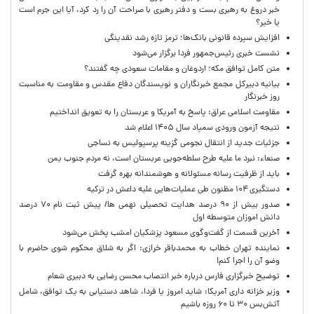
خبر دروغ به رهبری بست و دفتر رهبری با صراحت آن را رد کرد، آیا این جرم است
یا خیر؟
افزایش سپرده قانونی بانک‌ها؛ ترمز تازه رشد نقدینگی
نشست خبری رئیس‌جمهور فردا برگزار می‌شود
متن کامل توافق مکه؛ اردوغان و مقامات سعودی چه گفتند؟
بیانیه دبیرکل مجمع خبرنگاران و نویسندگان دفاع مقدس و مقاومت به مناسبت
روز خبرنگار
مقاومت اسلامی عراق: پاسخ به آمریکا و عربستان را به تعویق انداختیم
نتیجه آزمون ورودی سمپاد سال ۱۴۰۵ اعلام شد
جزئیات جدید از انتقال نجومی گزینه پرسپولیس به نساجی
صنعاء: نبرد ما علیه طرح سلطه‌جویی عربستان است، نه مردم جنوب یمن
باید از ظرفیت رسانه مسئولانه و هوشمندانه بهره گرفت
دستگیری ۱۰۴ مظنون طی عملیات‌هایی علیه داعش در ترکیه
صدور بیش از ۹۰ درصد هدایت تحصیلی نهمی ها/ پیش ثبت نام ۷۰ درصد
دانش اموزان متوسطه اول
آخرین قسمت از گفت‌وگوی مسعود پزشکیان امشب پخش می‌شود
نماینده تهران خطاب به محمدباقر خرازی: اگر به شلاق محکوم شوی حاضرم با
وضو آن را اجرا کنم!
توضیح خبرگزاری فارس درباره خبر انتصاب محسن رضایی به دبیری شعام
وزیر خزانه داری آمریکا: شاید امروز یا فردا، شاهد دستیابی به یک توافق، شامل
آتش‌بس ۳۰ تا ۶۰ روزه باشیم