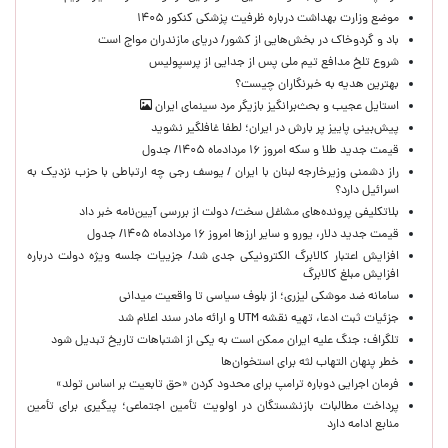
موضع وزارت بهداشت درباره ظرفیت پزشکی کنکور ۱۴۰۵
باد و گردوخاک در بخش‌هایی از کشور/ دریای مازندران مواج است
شروع تلخ مدافع تیم ملی پس از جدایی از پرسپولیس
بهترین هدیه به خبرنگاران چیست؟
استایل عجیب و بحث‌برانگیز بازیگر مرد سینمای ایران
پیش‌بینی پاییز پر بارش در ایران؛ لطفا غافلگیر نشوید
قیمت جدید طلا و سکه امروز ۱۶ مردادماه ۱۴۰۵/ جدول
راز دشمنی وزیرخارجه لبنان با ایران / یوسف رجی چه ارتباطی با حزب نزدیک به
اسرائیل دارد؟
بلاتکلیفی پرونده‌های مشاغل سخت/ دولت از بررسی آیین‌نامه خبر داد
قیمت جدید دلار، یورو و سایر ارزها امروز ۱۶ مردادماه ۱۴۰۵/ جدول
افزایش اعتبار کالابرگ الکترونیکی جدی شد/ جزییات جلسه ویژه دولت درباره
افزایش مبلغ کالابرگ
سامانه ضد موشکی لیزری؛ از بلوف سیاسی تا واقعیت میدانی
جزئیات ثبت ادعا، تهیه نقشه UTM و ارائه مادر سند اعلام شد
تلگراف: جنگ علیه ایران ممکن است به یکی از اشتباهات تاریخ تبدیل شود
خطر پنهان التهاب لثه برای استخوان‌ها
فرمان اجرایی دوباره ترامپ برای محدود کردن «حق تابعیت بر اساس تولد»
پرداخت مطالبات بازنشستگان در اولویت تأمین اجتماعی؛ پیگیری برای تأمین
منابع ادامه دارد