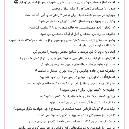
اقامه نماز جمعه اردوغان، بن ‌سلمان و شهباز شریف پس از امضای توافق
سود ۷۰ میلیاردی ذوب‌آهن از یک انتقال عجیب
رویترز: ترامپ در جنگ علیه ایران بر سر ۲ راهی بدی گیر افتاده است
رگبار و رعدوبرق در راه شمال کشور؛ تهران خنک‌تر می‌شود
۱۷ تجاوز رژیم صهیونیستی به خاک سوریه در ۴۸ ساعت گذشته
تکلیف مدیرعامل استقلال قبل از لیگ مشخص می شود
ونس هم مثل ترامپ است/ فردوسی پور مهم تر از معیشت مردم؟!/ هدف آمریکا
خطرناک جلوه دادن ایران است
اتحادیه اروپا ۵ فرد مرتبط با صنایع دفاعی روسیه را تحریم کرد
افزایش خطر ابتلا به سرطان مری با نوشیدن چای بالاتر از دمای ۶۵ درجه
هشدار درباره فروش حواله‌های صوری خودروهای وارداتی
یکطرفه شدن جاده چالوس و آزادراه تهران–شمال از ساعت ۱۴
انصارالله: متجاوزان سعودی در یمن در امان نخواهند بود
علی اکبری: دشمن در مقابل ایران شکست مفتضحانه‌ای خورده است
چگونه به «کیف پول ایران» وصل شویم؟
پوتین قصد محک ناتو را با حمله به یک کشور عضو دارد
مذاکره استقلال با گلر اسپانیایی برای تمدید قرارداد
یک ماه، ۴ کودک قربانی حمله سگ‌ها در سنندج / چرا حوادث تکرار می‌شود؟
۲ درصد از مشترکان ۱۰ درصد برق خانگی را مصرف می‌کنند!
نسخه ترامپ برای ۲۰۲۸؛ حمایت محرمانه از نامزدی جی‌دی ونس
ترامپ: ما خودمان به موشک‌هایی که اوکراین درخواست کرده، نیاز داریم