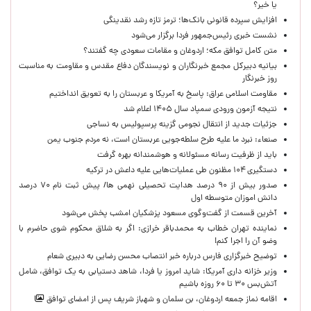
یا خیر؟
افزایش سپرده قانونی بانک‌ها؛ ترمز تازه رشد نقدینگی
نشست خبری رئیس‌جمهور فردا برگزار می‌شود
متن کامل توافق مکه؛ اردوغان و مقامات سعودی چه گفتند؟
بیانیه دبیرکل مجمع خبرنگاران و نویسندگان دفاع مقدس و مقاومت به مناسبت
روز خبرنگار
مقاومت اسلامی عراق: پاسخ به آمریکا و عربستان را به تعویق انداختیم
نتیجه آزمون ورودی سمپاد سال ۱۴۰۵ اعلام شد
جزئیات جدید از انتقال نجومی گزینه پرسپولیس به نساجی
صنعاء: نبرد ما علیه طرح سلطه‌جویی عربستان است، نه مردم جنوب یمن
باید از ظرفیت رسانه مسئولانه و هوشمندانه بهره گرفت
دستگیری ۱۰۴ مظنون طی عملیات‌هایی علیه داعش در ترکیه
صدور بیش از ۹۰ درصد هدایت تحصیلی نهمی ها/ پیش ثبت نام ۷۰ درصد
دانش اموزان متوسطه اول
آخرین قسمت از گفت‌وگوی مسعود پزشکیان امشب پخش می‌شود
نماینده تهران خطاب به محمدباقر خرازی: اگر به شلاق محکوم شوی حاضرم با
وضو آن را اجرا کنم!
توضیح خبرگزاری فارس درباره خبر انتصاب محسن رضایی به دبیری شعام
وزیر خزانه داری آمریکا: شاید امروز یا فردا، شاهد دستیابی به یک توافق، شامل
آتش‌بس ۳۰ تا ۶۰ روزه باشیم
اقامه نماز جمعه اردوغان، بن ‌سلمان و شهباز شریف پس از امضای توافق