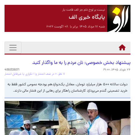
نیست بر لوح دلم جز الف قامت یار
پایگاه خبری الف
شنبه ۱۷ مرداد ۱۴۰۵ برابر با ۰۸ آگوست ۲۰۲۶
پیشنهاد بخش خصوصی: نان مردم را به ما واگذار کنید
۲۶ خرداد ۱۴۰۵، ۱۹:۰۰
4050326071
۷ نظر، ۰ در صف انتشار و ۱ تکراری یا غیرقابل انتشار
دولت سالانه ۵۰۰ هزار میلیارد تومان، معادل یک‌دوازدهم بودجه عمومی کشور فقط به
خرید تضمینی گندم می‌پردازد کارشناسان راهکار برای رهایی از این فشار مالی دارند.