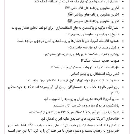
اسحاق دار: امیدواریم توافق مکه به ثبات در منطقه کمک کند
آخرین عناوین روزنامه‌های اقتصادی
آخرین عناوین روزنامه‌های ورزشی
آخرین عناوین روزنامه‌های سیاسی
انصارالله: ترکیه و پاکستان به‌جای ائتلاف‌سازی، برای توقف تجاوز فشار بیاورند
«ایرج» دوباره در بیمارستان بستری شد
همتی: اقتصاد آمریکا نیز با فشارها و ریسک‌های قابل توجهی مواجه است
واکنش صنعا به توافق سه جانبه مکه
پرده‌ای جدید از شکست‌های راهبردی عربستان سعودی
صورت جدید مسئله جنگ؟!
هزینه ساخت یک متر واحد مسکونی چقدر است؟
قمار بزرگ استقلال روی یاسر آسانی
محدودیت تردد در آزادراه تهران کرج قزوین تا ۲۰ شهریور/ جزئیات
وزیر امور خارجه خطاب به همسایگان: زمان آن فرا رسیده است که به خود متکی
باشیم
سنای آمریکا لایحه تحریم ایران و روسیه را تصویب کرد
پزشکیان: ما نوکر مردم و در خدمت آنان هستیم
شوک به بازار کار آمریکا/ اقتصاد امریکا ۲۳ هزار شغل از دست داد
خزانه‌داری آمریکا تحریم‌های جدیدی علیه ایران اعمال کرد
واکنش تند امام جمعه اردبیل به خرازی/ عاملی خطاب به دستگاه قضا: شخصی
خبر دروغ به رهبری بست و دفتر رهبری با صراحت آن را رد کرد، آیا این جرم است