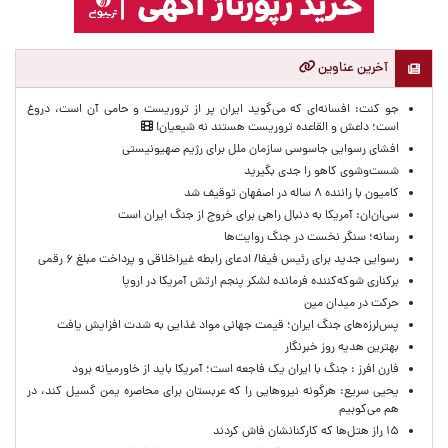
آخرین عناوین
جو کنت: افسانه‌ای که می‌گوید ایران پر از تروریست و حامی آن است، دروغ
است؛ داعش و القاعده تروریست هستند نه شیعیان!
افشای رسوایی جاسوسی سازمان ملل برای رژیم صهیونیستی
شست‌وشوی کاهو را جدی بگیرید
کامیون با راننده ۸ ساله در اصفهان توقیف شد
سی‌ان‌ان: آمریکا به دنبال راهی برای خروج از جنگ ایران است
رسانه؛ سنگر نخست در جنگ روایت‌ها
رسوایی جدید برای رئیس فیفا/ ادعای رابطه غیراخلاقی و پرداخت مبلغ ۶ رقمی
برکناری شوکه‌کننده فرمانده لشکر پنجم ارتش آمریکا در اروپا
حركت در ميدان مين
پس‌لرزه‌های جنگ ایران؛ قیمت جهانی مواد غذایی به شدت افزایش یافت
بهترین هدیه روز خبرنگار
فارن افرز : جنگ با ایران یک فاجعه است؛ آمریکا باید از خاورمیانه برود
یحیی سریع: هرگونه نیروهایی را که عربستان برای محاصره یمن گسیل کند، در
هم می‌کوبیم
۱۵ راز هتل‌ها که کارکنانشان فاش کردند