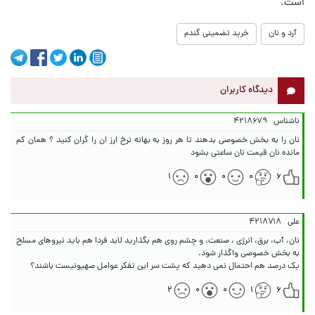
است.
آرد و نان
خرید تضمینی گندم
دیدگاه کاربران
ناشناس
۴۲۱۸۶۷۹
نان را به بخش خصوصی بدهند تا هر روز به بهانه نرخ ارز ان را گران کنید ؟ همان کم
مانده نان قیمت نان ساعتی بشود
۱
۰
۰
۰
۶
علی
۴۲۱۸۷۱۸
نان، آب، برق، انرژی ، صنعت، و چشم روی هم بگذارید لابد فردا هم باید نیروهای مسلح
یک درصد هم احتمال نمی دهید که پشت سر این تفکر عوامل صهیونیست باشند؟
۲
۰
۰
۱
۶