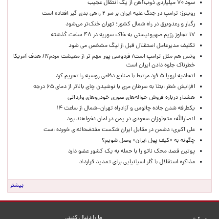
سود ۷۰ میلیاردی ذوب‌آهن از یک انتقال عجیب
رویترز: ترامپ در جنگ علیه ایران بر سر ۲ راهی بدی گیر افتاده است
رگبار و رعدوبرق در راه شمال کشور؛ تهران خنک‌تر می‌شود
۱۷ تجاوز رژیم صهیونیستی به خاک سوریه در ۴۸ ساعت گذشته
تکلیف مدیرعامل استقلال قبل از لیگ مشخص می شود
ونس هم مثل ترامپ است/ فردوسی پور مهم تر از معیشت مردم؟!/ هدف آمریکا
خطرناک جلوه دادن ایران است
اتحادیه اروپا ۵ فرد مرتبط با صنایع دفاعی روسیه را تحریم کرد
افزایش خطر ابتلا به سرطان مری با نوشیدن چای بالاتر از دمای ۶۵ درجه
هشدار درباره فروش حواله‌های صوری خودروهای وارداتی
یکطرفه شدن جاده چالوس و آزادراه تهران–شمال از ساعت ۱۴
انصارالله: متجاوزان سعودی در یمن در امان نخواهند بود
علی اکبری: دشمن در مقابل ایران شکست مفتضحانه‌ای خورده است
چگونه به «کیف پول ایران» وصل شویم؟
پوتین قصد محک ناتو را با حمله به یک کشور عضو دارد
مذاکره استقلال با گلر اسپانیایی برای تمدید قرارداد
بیشتر
ما را دنبال کنید.