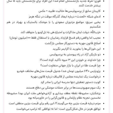
فوری؛ شرط جدید بازنشستگی اعلام شد/ این افراد برای بازنشستگی باید ۵ سال
بیشتر خدمت کنند
کاپیتان سابق از پرسپولیسی‌ها حلالیت طلبید + عکس
ادعای شبکه «الحدث» درباره ایجاد گذرگاه موقت در تنگه هرمز
یحیی سریع: مواضع مزدوران سعودی را با موشک بالستیک و پهپاد در هم
شکستیم
حزب‌الله: دولت لبنان مذاکرات و امتیازدهی به تل‌آویو را متوقف کند
عجیب اما واقعی:رقم فسخ قرارداد رضاییان با استقلال فقط ۱۰۰میلیون تومان!
اصلاح قانون مهریه به دستورکار مجلس بازگشت
این خوراکی‌ها را بخورید تا آلزایمر نگیرید
دو بازیکن آزاد در راه پیوستن به پرسپولیس
چرا خداوند بر خوردن این ۳ میوه تأکید کرده است؟!
چرا قیمت طلا در ایران با بازار جهانی متفاوت است؟
پژوپارس ۶۴۰ میلیون تومان شد/ جدول قیمت مدل‌های مختلف خودرو
درخواست یک نماینده مجلس از قالیباف درباره قانون مهریه
کویت دستور تعطیلی تنها مدرسه ایرانی را صادر کرد
یک‌ سوم صهیونیست‌ها در برابر حملات موشکی بی دفاع هستند
پزشکیان: مشروطه نقطه عطف بیداری و آزادی‌خواهی ملت ایران بود/ مشروطه
نخستین تجربه نظام پارلمانی و قانون‌گرایی را در خاورمیانه بود
مردم درباره قیمت بنزین چه می‌گویند؟/ این رقم برای قیمت بنزین منطقی است
توافق هرمز در حال شکل‌گیری است؛ اما نه توافقی که ترامپ می‌خواست