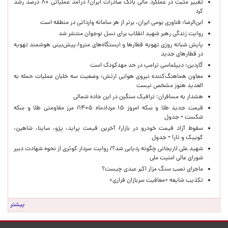
تغییر مثبت در عملکرد مالی بانک صادرات ایران/ درآمد عملیاتی ۸۰ درصد رشد
کرد
ابن‌الرضا: فناوری بومی ایران، برتر از هر سامانه وارداتی در منطقه است
روایت زندگی رهبر شهید انقلاب برای نسل نوجوان منتشر شد
پایش شبانه روزی تهویه قطارها و ایستگاه‌های مترو/ پیش‌بینی هوشمند تهویه
در قطارهای جدید
گاردین: دیپلماسی ترامپ در حد مهدکودک است
معاون هماهنگ‌کننده نیروی هوایی ارتش: وضعیت سه خلبان عملیات حمله به
العدید هنوز مشخص نیست
هشدار به مسافران؛ ترافیک سنگین در این جاده شمالی
قیمت جدید طلا و سکه امروز ۱۵ مردادماه ۱۴۰۵/ مرز مقاومتی طلا و سکه
شکست + جدول
سقوط آزاد قیمت خودرو در بازار/ آخرین قیمت پراید، پژو، ساینا، شاهین،
کوییک و تارا + جدول
شهید علی لاریجانی چگونه ردیابی شد؟/ روایت سردار کوثری از نحوه شهادت دبیر
شورای عالی امنیت ملی
ماجرای نصب سنگ مزار اکبر عبدی چیست؟
تکذیب شایعه «معافیت سربازان فراری»
بیشتر