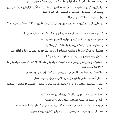
دردسر همزمان آمریکا و اوکراین با ته کشیدن موشک های پاتریوت
آیا بنزین گران می‌شود؟/ نماینده مجلس: در شرایط جنگی افزایش قیمت بنزین
پیامدهای گسترده اجتماعی و امنیتی خواهد داشت
اول اینترنت، حالا آب و برق؟!
رونمایی از جدی‌ترین مشتری رامین رضاییان؛ بمب نقل‌وانتقالات منفجر می‌شود؟
فیدان: به حمایت از مذاکرات میان ایران و آمریکا ادامه خواهیم داد
مصوبه تسهیلات گمرکی در شرایط اضطرار تمدید شد
زلنسکی: دو پالایشگاه روسیه را هدف قرار دادیم
هشدار به مالکان درباره تخلیه مستاجران / شرایط جدید تمدید اجاره اعلام شد
حقوق چند میلیاردی، پاداش سقوط به لیگ یک!
کلاهبرداری و پولشویی در قالب شرکت مهاجرتی به کانادا/ دست مدیر مهاجرتی با
۳۰۰ شاکی رو شد
بیانیه خانواده شهید لاریجانی درباره برخی گمانه‌زنی‌های رسانه‌ای
انصارالله: عربستان راهی جز پس دادن حقوق یمنی‌ها ندارد
ادعای نماینده مجلس درباره «نحوه ردزنی محل استقرار شهید لاریجانی» صحت
ندارد
اعمال ضریب ۲.۷ برای اینترنت بین‌الملل صحت ندارد
رگبار پراکنده در نیمه شمالی استان تهران تا شنبه
وزارت اطلاعات: ۲۱ مزدور موساد و ۴ شرور مسلح در کرمان بازداشت شدند
هشدار درباره مرحله فاجعه‌بار غزه در میان آتش‌بس‌های صوری