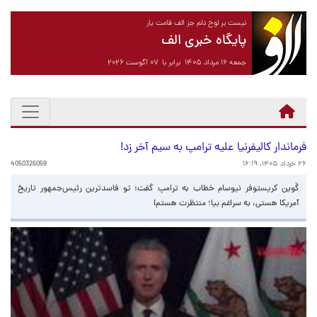
نیست بر لوح دلم جز الف قامت یار
پایگاه خبری الف
جمعه ۱۶ مرداد ۱۴۰۵ برابر با ۰۷ آگوست ۲۰۲۶
فرماندار کالیفرنیا علیه ترامپ به سیم آخر زد!
۲۶ خرداد ۱۴۰۵، ۱۶:۱۹
4050326059
گَوین کریستوفر نیوسام خطاب به ترامپ گفت: تو فاسدترین رئیس‌جمهور تاریخ
آمریکا هستی، به سراغم بیا؛ منتظرت هستم!