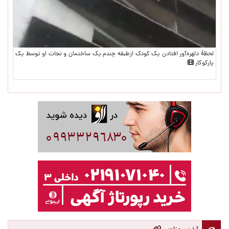
لحظۀ دلهره‌آور افتادن یک کودک ازطبقه چندم یک ساختمان و نجات او توسط یک
پارکوکار