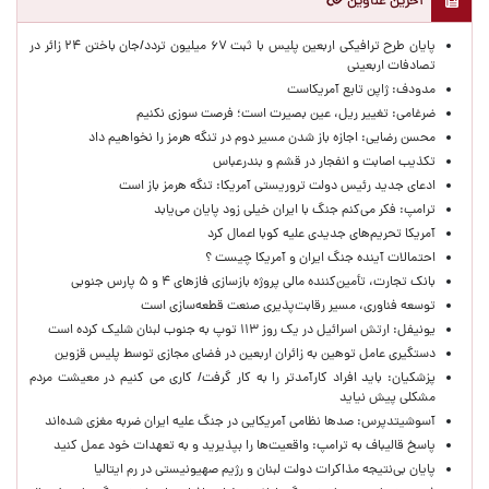
آخرین عناوین
پایان طرح ترافیکی اربعین پلیس با ثبت ۶۷ میلیون تردد/جان باختن ۲۴ زائر در
تصادفات اربعینی
مدودف: ژاپن تابع آمریکاست
ضرغامی: تغییر ریل، عین بصیرت است؛ فرصت سوزی نکنیم
محسن رضایی: اجازه باز شدن مسیر دوم در تنگه هرمز را نخواهیم داد
تکذیب اصابت و انفجار در قشم و بندرعباس
ادعای جدید رئیس دولت تروریستی آمریکا: تنگه هرمز باز است
ترامپ: فکر می‌کنم جنگ با ایران خیلی زود پایان می‌یابد
آمریکا تحریم‌های جدیدی علیه کوبا اعمال کرد
احتمالات آینده جنگ ایران و آمریکا چیست ؟
بانک تجارت، تأمین‌کننده مالی پروژه بازسازی فازهای ۴ و ۵ پارس جنوبی
توسعه فناوری، مسیر رقابت‌پذیری صنعت قطعه‌سازی است
یونیفل: ارتش اسرائیل در یک روز ۱۱۳ توپ به جنوب لبنان شلیک کرده است
دستگیری عامل توهین به زائران اربعین در فضای مجازی توسط پلیس قزوین
پزشکیان: باید افراد کارآمدتر را به کار گرفت/ کاری می کنیم در معیشت مردم
مشکلی پیش نیاید
آسوشیتدپرس: صدها نظامی آمریکایی در جنگ علیه ایران ضربه مغزی شده‌اند
پاسخ قالیباف به ترامپ: واقعیت‌ها را بپذیرید و به تعهدات خود عمل کنید
پایان بی‌نتیجه مذاکرات دولت لبنان و رژیم صهیونیستی در رم ایتالیا