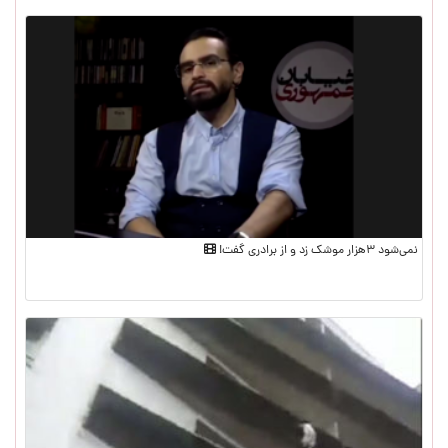
نمی‌شود ۳هزار موشک زد و از برادری گفت!