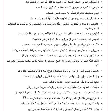
دادسرای جنایی: پیکر حمیدرضا رجب‌زاده اطراف تهران کشف شد
دارابی: مکتب فرشچیان نقطه عطف نگارگری ایران است
پیام تسلیت وزیر فرهنگ به سیدحسن خمینی
جشنواره گل پرسپولیس در آخرین بازی تدارکاتی پیش فصل
جانشین فرمانده انتظامی کشور: نگذاریم مسائل اجتماعی به موضوعات انتظامی
تبدیل شود
آخرین وضعیت عفونت‌های تنفسی در کشور/آنفلوانزای نوع B غالب شد
آخرین آمار مجردها، سن ازدواج و حمایت از جوانی جمعیت
تاکید معاون رئیس پارلمان عراق بر لزوم تصویب قانون حشد شعبی
پیروزی منچسترسیتی برابر اتلتیکو مادرید/ شاگردان سیموئنه کامبک خوردند
سخنگوی وزارت خارجه روسیه ژاپن را به «خیانت به تاریخ» متهم کرد
آیت الله آملی لاریجانی: ایران به هیچ قیمتی از تنگه هرمز عقب نشینی نخواهد
کرد
هشدار عضو شورا درباره پل تخریب‌شده کرج؛ سازه در وضعیت خطرناک
وال‌ استریت ژورنال: ترامپ می‌خواهد به تقابل با ایران پایان دهد
پاپ لئو بار دیگر خواستار پایان جنگ اوکراین شد
حرکت مشکوک یک هواپیما در نزدیکی پایگاه آمریکا در جیبوتی
حذف نام ترامپ در روایت ۳ رئیس‌جمهور اسبق آمریکا از تاریخ کشورشان
تصویری دردناک از دلفینی که یک هفته کنار جسد بچه‌اش ماند
زلنسکی: پیونگ‌یانگ به مسکو کمک می‌کند، سئول به کمک ما بیاید
رشد ۷۳ درصدی تجارت ایران و ترکیه در سایه محاصره دریایی