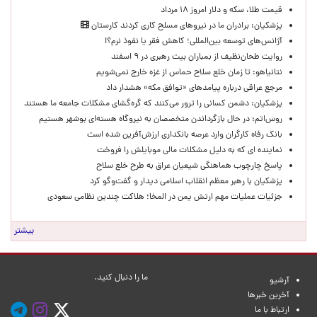
قیمت طلا، سکه و دلار امروز ۱۸ مرداد
پزشکیان: برادران ما در نیروهای مسلح کاری کردند کارستان
آژانس‌های توسعه بین‌المللی؛ کاهش فقر یا نفوذ نرم؟!
روایت طحان‌نظیف از بمباران بیت رهبری در ۹ اسفند
نتانیاهو: تا زمان خلع سلاح حماس از غزه خارج نمی‌شویم
مرجع عراقی درباره پیامدهای «توافق مکه» هشدار داد
پزشکیان: دشمن کسانی را ترور می‌کنند که گره‌گشای مشکلات جامعه ما هستند
روس‌اتم: در حال بازگرداندن متخصصان به نیروگاه هسته‌ای بوشهر هستیم
بانک رفاه کارگران وارد عرصه بانکداری ارزش‌آفرین شده است
نماینده ای که به دلیل مشکلات مالی موبایلش را فروخت
پاسخ چارچوب هماهنگی شیعیان عراق به طرح خلع سلاح
پزشکیان با رهبر معظم انقلاب اسلامی دیدار و گفت‌وگو کرد
جزئیات عملیات مهم ارتش یمن در المخا؛ هلاکت چندین نظامی سعودی
بیشتر
ما را دنبال کنید.
آرشیو
آخرین خبرها
ارتباط با ما