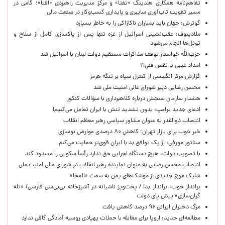
تفاهم‌نامه همکاری هلدینگ «تفتا» و مرکز مدیریت راهبردی «افتا»؛ گامی در
مسیر تقویت تاب‌آوری سایبری و پایداری کسب‌وکار در صنعت مالی
گوترش: جهان باید بمباران ناکازاکی را به‌ خاطر بسپارد
ملادینوف: عقب‌نشینی اسرائیل از غزه تنها پس از پاکسازی کامل از سلاح و
تونل‌ها انجام می‌شود
حزب‌الله خواستار توقف مذاکرات مستقیم دولت لبنان با اسرائیل شد
امداد غیبی يا نقص فني!؟
گزارش مرکز انگلیسی از کنترل سپاه بر تنگه هرمز
محسن رضایی دبیر شورای عالی امنیت ملی شد
هشدار سازمان سنجش درباره کلاهبرداری با سؤالات کنکور
ادعای جدید ترامپ: بدون تشدید تنش با ایران تعامل می‌کنیم!
انتصاب ذوالقدر به عنوان مشاور سیاسی رهبر معظم انقلاب
خبر خوب برای بازار تهران؛ کاهش ۸۰ درصدی عوارض نوسازی
سناتور مورفی: از یک توافق بد با ایران قوی‌تر حمایت می‌کنم
با تصویب دولت، هیچ دستگاه اجرایی حق ندارد رأساً سکویی را مسدود کند
انتصاب محسن رضایی به عنوان نماینده رهبر انقلاب در شورای عالی امنیت ملی
شلیک موج جدیدی از موشک‌های یمن به سمت «المخا»
برانداز خوب، برانداز بد! / پخت‌وپز ناشیانه در آشپزخانه‌ بی‌بی‌سی فارسی/ «تله
گران‌سازی» پیش پای دولت
مرگ دختران ایرانی ۹۶ درصد کاهش یافت
مطالعه‌ای جدید: اروپا برای مقابله با حملات پهپادی روسیه آمادگی کافی ندارد