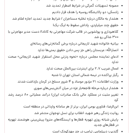
مصوبه تسهیلات گمرکی در شرایط اضطرار تمدید شد
زلنسکی: دو پالایشگاه روسیه را هدف قرار دادیم
هشدار به مالکان درباره تخلیه مستاجران / شرایط جدید تمدید اجاره اعلام شد
حقوق چند میلیاردی، پاداش سقوط به لیگ یک!
کلاهبرداری و پولشویی در قالب شرکت مهاجرتی به کانادا/ دست مدیر مهاجرتی با
۳۰۰ شاکی رو شد
بیانیه خانواده شهید لاریجانی درباره برخی گمانه‌زنی‌های رسانه‌ای
انصارالله: عربستان راهی جز پس دادن حقوق یمنی‌ها ندارد
ادعای نماینده مجلس درباره «نحوه ردزنی محل استقرار شهید لاریجانی» صحت
ندارد
اعمال ضریب ۲.۷ برای اینترنت بین‌الملل صحت ندارد
رگبار پراکنده در نیمه شمالی استان تهران تا شنبه
وزارت اطلاعات: ۲۱ مزدور موساد و ۴ شرور مسلح در کرمان بازداشت شدند
هشدار درباره مرحله فاجعه‌بار غزه در میان آتش‌بس‌های صوری
تغییر مثبت در عملکرد مالی بانک صادرات ایران/ درآمد عملیاتی ۸۰ درصد رشد
کرد
ابن‌الرضا: فناوری بومی ایران، برتر از هر سامانه وارداتی در منطقه است
روایت زندگی رهبر شهید انقلاب برای نسل نوجوان منتشر شد
پایش شبانه روزی تهویه قطارها و ایستگاه‌های مترو/ پیش‌بینی هوشمند تهویه
در قطارهای جدید
گاردین: دیپلماسی ترامپ در حد مهدکودک است