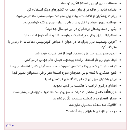
مسئله مانایی ایران و اصلاح الگوی توسعه
بغداد: نباید از خاک عراق برای حمله به کشورهای دیگر استفاده کرد
روایت پزشکیان از اقدامات دولت برای معیشت مردم امشب منتشر می‌شود
فرمانده نیروی هوایی ارتش: در دفاع از ایران، جان بر کف خواهیم بود
یکی از دستاوردهای پزشکیان در این دو سال چه بود؟
اسلام‌آباد: رایزنی‌های دیپلماتیک درباره منطقه و تنگه هرمز ادامه دارد
آخرین وضعیت بازار رمزارزها در جهان / صرافی کوین‌بیس معاملات ۶ رمزارز را
متوقف کرد
آلمان صدرنشین حداقل دستمزد اروپا از نظر قدرت خرید شد
اینفانتینو زیر بار استعفا نرفت/ پیشنهاد فینال جام جهانی در مراکش
توقف طولانی کامیون‌ها پشت مرز؛ صورت‌حساب سنگینی که به اقتصاد می‌رسد
قطع همکاری با قلعه نویی همچنان سوژه است/ نظر برخی مسئولان تغییر کرد!
ایران به‌دنبال میزبانی از جام باشگاه‌های فوتسال آسیا
افشای درگیری ترامپ با هگست در کمپ دیوید
حزب‌الله: حاصل مذاکرات دولت با صهیونیست‌ها تنها امتیازدهی‌ بیشتر است
صدای انفجار در پاکدشت شنیدید نگران نشوید
کالابرگ سه دهک مشمول شارژ شد
در دیدار الزیدی با بارزانی چه گذشت؟
بیشتر