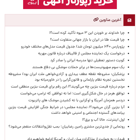
آخرین عناوین
چرا خداوند بر خوردن این ۳ میوه تأکید کرده است؟!
چرا قیمت طلا در ایران با بازار جهانی متفاوت است؟
پژوپارس ۶۴۰ میلیون تومان شد/ جدول قیمت مدل‌های مختلف خودرو
درخواست یک نماینده مجلس از قالیباف درباره قانون مهریه
کویت دستور تعطیلی تنها مدرسه ایرانی را صادر کرد
یک‌ سوم صهیونیست‌ها در برابر حملات موشکی بی دفاع هستند
پزشکیان: مشروطه نقطه عطف بیداری و آزادی‌خواهی ملت ایران بود/ مشروطه
نخستین تجربه نظام پارلمانی و قانون‌گرایی را در خاورمیانه بود
مردم درباره قیمت بنزین چه می‌گویند؟/ این رقم برای قیمت بنزین منطقی است
توافق هرمز در حال شکل‌گیری است؛ اما نه توافقی که ترامپ می‌خواست
دردسر همزمان آمریکا و اوکراین با ته کشیدن موشک های پاتریوت
آیا بنزین گران می‌شود؟/ نماینده مجلس: در شرایط جنگی افزایش قیمت بنزین
پیامدهای گسترده اجتماعی و امنیتی خواهد داشت
اول اینترنت، حالا آب و برق؟!
رونمایی از جدی‌ترین مشتری رامین رضاییان؛ بمب نقل‌وانتقالات منفجر می‌شود؟
فیدان: به حمایت از مذاکرات میان ایران و آمریکا ادامه خواهیم داد