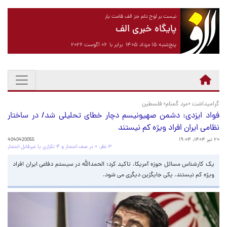
نیست بر لوح دلم جز الف قامت یار
پایگاه خبری الف
پنج‌شنبه ۱۵ مرداد ۱۴۰۵ برابر با ۰۶ آگوست ۲۰۲۶
گرامیداشت «مرد گمنام» فلسطین
فواد ایزدی: دشمن صهیونیسم دچار خطای تحلیلی شد/ در ساختار
نظامی ایران افراد ویژه کم نیستند
۲۰ تیر ۱۴۰۴، ۱۹:۰۴
4040420055
۳ نظر، ۰ در صف انتشار و ۴ تکراری یا غیرقابل انتشار
یک کارشناس مسائل حوزه آمریکا، تاکید کرد: الحمدالله در سیستم دفاعی ایران افراد
ویژه کم نیستند. یکی جایگزین دیگری می شود.