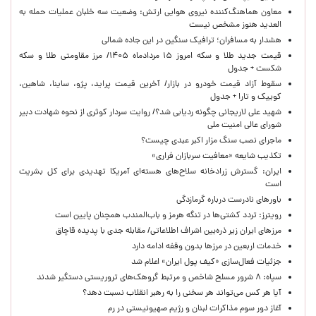
معاون هماهنگ‌کننده نیروی هوایی ارتش: وضعیت سه خلبان عملیات حمله به
العدید هنوز مشخص نیست
هشدار به مسافران؛ ترافیک سنگین در این جاده شمالی
قیمت جدید طلا و سکه امروز ۱۵ مردادماه ۱۴۰۵/ مرز مقاومتی طلا و سکه
شکست + جدول
سقوط آزاد قیمت خودرو در بازار/ آخرین قیمت پراید، پژو، ساینا، شاهین،
کوییک و تارا + جدول
شهید علی لاریجانی چگونه ردیابی شد؟/ روایت سردار کوثری از نحوه شهادت دبیر
شورای عالی امنیت ملی
ماجرای نصب سنگ مزار اکبر عبدی چیست؟
تکذیب شایعه «معافیت سربازان فراری»
ایران: گسترش زرادخانه سلاح‌های هسته‌ای آمریکا تهدیدی برای کل بشریت
است
باورهای نادرست درباره گرمازدگی
رویترز: تردد کشتی‌ها در تنگه هرمز و باب‌المندب همچنان پایین است
مرزهای ایران زیر ذره‌بین اشراف اطلاعاتی/ مقابله جدی با پدیده قاچاق
خدمات اربعین در مرزها بدون وقفه ادامه دارد
جزئیات فعال‌سازی «کیف پول ایران» اعلام شد
سپاه: ۸ شرور مسلح شاخص و مرتبط گروهک‌های تروریستی دستگیر شدند
آیا هر کس می‌تواند هر سخنی را به رهبر انقلاب نسبت دهد؟
آغاز دور سوم مذاکرات لبنان و رژیم صهیونیستی در رم