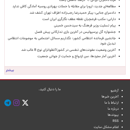
مرگ دختران ایرانی ۹۶ درصد کاهش یافت
مطالعه‌ای جدید: اروپا برای مقابله با حملات پهپادی روسیه آمادگی کافی ندارد
دادسرای جنایی: پیکر حمیدرضا رجب‌زاده اطراف تهران کشف شد
دارابی: مکتب فرشچیان نقطه عطف نگارگری ایران است
پیام تسلیت وزیر فرهنگ به سیدحسن خمینی
جشنواره گل پرسپولیس در آخرین بازی تدارکاتی پیش فصل
جانشین فرمانده انتظامی کشور: نگذاریم مسائل اجتماعی به موضوعات انتظامی
تبدیل شود
آخرین وضعیت عفونت‌های تنفسی در کشور/آنفلوانزای نوع B غالب شد
آخرین آمار مجردها، سن ازدواج و حمایت از جوانی جمعیت
بیشتر
ما را دنبال کنید.
آرشیو
آخرین خبرها
ارتباط با ما
درباره ما
پیوندها
RSS
اعلام مشکل سایت