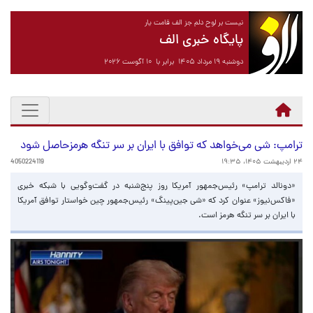
نیست بر لوح دلم جز الف قامت یار
پایگاه خبری الف
دوشنبه ۱۹ مرداد ۱۴۰۵ برابر با ۱۰ آگوست ۲۰۲۶
ترامپ: شی می‌خواهد که توافق با ایران بر سر تنگه هرمزحاصل شود
۲۴ اردیبهشت ۱۴۰۵، ۱۹:۳۵
4050224119
«دونالد ترامپ» رئیس‌جمهور آمریکا روز پنج‌شنبه در گفت‌وگویی با شبکه خبری
«فاکس‌نیوز» عنوان کرد که «شی جین‌پینگ» رئیس‌جمهور چین خواستار توافق آمریکا
با ایران بر سر تنگه هرمز است.