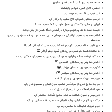
سلاح جدید پیونگ‌یانگ در فضای سایبری
تنفس قابل قبول هوا در پایتخت
تیر غیب بر قلب سیاه عربستان
ترامپ مشاور حقوقی کاخ سفید را برکنار کرد
ایران در حال دیکته کردن اصول خود به کاخ سفید است!
قیمت نفت با تداوم ابهام درباره بازگشایی تنگه هرمز افزایش یافت
اعلام محدودیت‌های ترافیکی محورهای منتهی به مشهد و قم همزمان با پایان
ماه صفر
مهر تأیید مقام دوم پنتاگون بر ته کشیدن ذخایر تسلیحاتی آمریکا
۵ نجات‌دهنده خوشمزه در روزهای گرم/ اینفوگرافی
مسکو: توقف جنگ اوکراین بدون از بین بردن ریشه‌های آن ممکن نیست
آخرین عناوین روزنامه‌های اقتصادی
آخرین عناوین روزنامه‌های ورزشی
آخرین عناوین روزنامه‌های سیاسی
بهای نفت روند صعودی در پیش گرفت
روایت منابع عبری از سردرگمی ترامپ میان ایران و صندوق‌های رای
طرد اتباع افغانستانی غیرمجاز تعطیل نشده
زیرزمینی و بدون حجاب ساخت، مجوز نگرفت، منتشر کرد
پاکستان اتهام طالبان درباره قاچاق اسلحه به افغانستان را رد کرد
پیام تبریک قالیباف به محسن رضایی
رونمایی انصارالله از قدرتنمایی جدید یمنی‌ها