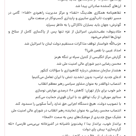
ارزهای گمشده صادراتی پیدا شد
تفاهم‌نامه همکاری هلدینگ «تفتا» و مرکز مدیریت راهبردی «افتا»؛ گامی در
مسیر تقویت تاب‌آوری سایبری و پایداری کسب‌وکار در صنعت مالی
گوترش: جهان باید بمباران ناکازاکی را به‌ خاطر بسپارد
ملادینوف: عقب‌نشینی اسرائیل از غزه تنها پس از پاکسازی کامل از سلاح و
تونل‌ها انجام می‌شود
حزب‌الله خواستار توقف مذاکرات مستقیم دولت لبنان با اسرائیل شد
امداد غیبی يا نقص فني!؟
گزارش مرکز انگلیسی از کنترل سپاه بر تنگه هرمز
محسن رضایی دبیر شورای عالی امنیت ملی شد
هشدار سازمان سنجش درباره کلاهبرداری با سؤالات کنکور
ادعای جدید ترامپ: بدون تشدید تنش با ایران تعامل می‌کنیم!
انتصاب ذوالقدر به عنوان مشاور سیاسی رهبر معظم انقلاب
خبر خوب برای بازار تهران؛ کاهش ۸۰ درصدی عوارض نوسازی
سناتور مورفی: از یک توافق بد با ایران قوی‌تر حمایت می‌کنم
با تصویب دولت، هیچ دستگاه اجرایی حق ندارد رأساً سکویی را مسدود کند
انتصاب محسن رضایی به عنوان نماینده رهبر انقلاب در شورای عالی امنیت ملی
شلیک موج جدیدی از موشک‌های یمن به سمت «المخا»
برانداز خوب، برانداز بد! / پخت‌وپز ناشیانه در آشپزخانه‌ بی‌بی‌سی فارسی/ «تله
گران‌سازی» پیش پای دولت