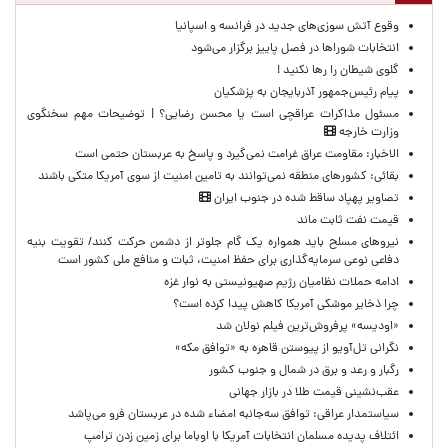
وقوع آتش سوزی‌های جدید در فرانسه و اسپانیا
انتخابات شوراها در فصل پاییز برگزار می‌شود
گلوی شیطان را رها نکنید !
پیام رئیس‌جمهور آذربایجان به پزشکیان
مسئول مذاکرات عراقچی است یا محسن رضایی؟ | توضیحات مهم سخنگوی
وزارت خارجه
الاخبار: مقاومت عراق غرامت نمی‌گیرد و پاسخ به عربستان حتمی است
بقائی: کشورهای منطقه نمی‌توانند به تامین امنیت از سوی آمریکا متکی باشند
تصاویر پهپاد ساقط شده در جنوب ایران
قیمت نفت ثابت ماند
نیروهای مسلح باید همواره یک گام جلوتر از دشمن حرکت کنند/ تقویت بنیه
دفاعی نوعی سرمایه‌گذاری برای حفظ امنیت، ثبات و منافع ملی کشور است
ادامه حملات نظامیان رژیم صهیونیستی به نوار غزه
چرا ذخایر موشکی آمریکا کاهش پیدا کرده است؟
«اودیسه» پرفروش‌ترین فیلم نولان شد
نگرانی تل‌آویو از پیوستن قاهره به «توافق مکه»
رگبار و رعد و برق در شمال و جنوب کشور
عقب‌نشینی قیمت طلا در بازار جهانی
سیاستمدار عراقی: توافق سه‌جانبه امضاء شده در عربستان فرو می‌پاشد
ائتلاف پدیده مسلمان انتخابات آمریکا با اوباما برای زمین زدن ترامپ