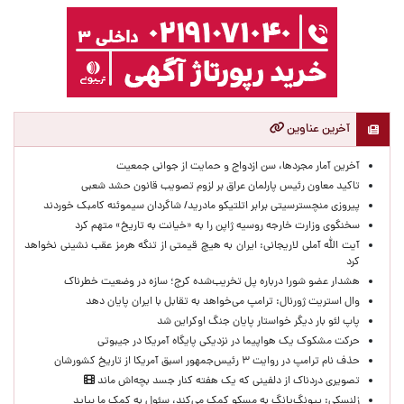
آخرین عناوین
آخرین آمار مجردها، سن ازدواج و حمایت از جوانی جمعیت
تاکید معاون رئیس پارلمان عراق بر لزوم تصویب قانون حشد شعبی
پیروزی منچسترسیتی برابر اتلتیکو مادرید/ شاگردان سیموئنه کامبک خوردند
سخنگوی وزارت خارجه روسیه ژاپن را به «خیانت به تاریخ» متهم کرد
آیت الله آملی لاریجانی: ایران به هیچ قیمتی از تنگه هرمز عقب نشینی نخواهد
کرد
هشدار عضو شورا درباره پل تخریب‌شده کرج؛ سازه در وضعیت خطرناک
وال‌ استریت ژورنال: ترامپ می‌خواهد به تقابل با ایران پایان دهد
پاپ لئو بار دیگر خواستار پایان جنگ اوکراین شد
حرکت مشکوک یک هواپیما در نزدیکی پایگاه آمریکا در جیبوتی
حذف نام ترامپ در روایت ۳ رئیس‌جمهور اسبق آمریکا از تاریخ کشورشان
تصویری دردناک از دلفینی که یک هفته کنار جسد بچه‌اش ماند
زلنسکی: پیونگ‌یانگ به مسکو کمک می‌کند، سئول به کمک ما بیاید