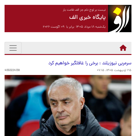
نیست بر لوح دلم جز الف قامت یار
پایگاه خبری الف
یک‌شنبه ۱۸ مرداد ۱۴۰۵ برابر با ۰۹ آگوست ۲۰۲۶
سرمربی نیوزیلند : برخی را غافلگیر خواهیم کرد
۲۵ اردیبهشت ۱۴۰۵، ۰۷:۱۵
4050224138