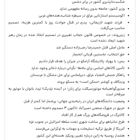
شکست‌ناپذیری کشور در برابر دشمن
وزیر کشور: جامعه بدون رسانه مفهومی ندارد
اکوسیستم استارتاپی عراق در سیطره شتاب‌دهنده‌‌های غربی
فرزند شهید لاریجانی: پدرم در قبال حوادث روز با کمترین هزینه، تصمیم
مناسب می‌گرفت
زینی‌وند: در خصوص قانون حجاب تغییری در تصمیم اتخاذ شده در زمان رهبر
شهید ایجاد نشده است
عامل اصلی قتل حمیدرضا رجب‌زاده دستگیر شد
حق انتخاب، نخستین قربانی انحصار
یمن: با پهپاد پالایشگاه آرامکو در جیزان را هدف قرار دادیم
تأمین کالاهای اساسی برای ماه‌ها؛ نگرانی درباره ذخایر وجود ندارد
راهکار جنبش النجباء عراق، دیپلماسی برای حل مشکل با عربستان
ویتکاف و کوشنر «ممکن است» به مسکو بروند
صدورگواهینامه موتورسیکلت برای زنان؛ در آینده نزدیک/ تردد بانوان با موتور به‌
صرفه‌تر است
وضعیت دانشگاه‌های ایران در رتبه‌بندی جهانی؛ پرشمار اما کمتر از قبل
حریق در شهرک صنعتی نصیرآباد تاکنون ۴ مصدوم داشته است
کالابرگ در فروشگاه‌های بزرگ هم از کار افتاد
طرح نتانیاهو برای ساخت شهری تحت سلطه اسرائیل در جنوب غزه
آمریکا از طریق ترکیه تسلیحات و مهمات به اوکراین می‌فرستد
هشدار روسیه به ژاپن درباره تغییر رویکرد هسته‌ای این کشور