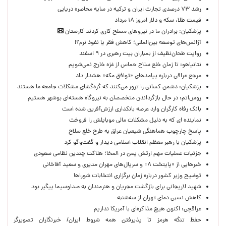
رشد ۷۳ درصدی تجارت ایران و ترکیه در سایه محاصره دریایی
قیمت طلا، سکه و دلار امروز ۱۸ مرداد
پزشکیان: برادران ما در نیروهای مسلح کاری کردند کارستان
آژانس‌های توسعه بین‌المللی؛ کاهش فقر یا نفوذ نرم؟!
روایت طحان‌نظیف از بمباران بیت رهبری در ۹ اسفند
نتانیاهو: تا زمان خلع سلاح حماس از غزه خارج نمی‌شویم
مرجع عراقی درباره پیامدهای «توافق مکه» هشدار داد
پزشکیان: دشمن کسانی را ترور می‌کنند که گره‌گشای مشکلات جامعه ما هستند
روس‌اتم: در حال بازگرداندن متخصصان به نیروگاه هسته‌ای بوشهر هستیم
بانک رفاه کارگران وارد عرصه بانکداری ارزش‌آفرین شده است
نماینده ای که به دلیل مشکلات مالی موبایلش را فروخت
پاسخ چارچوب هماهنگی شیعیان عراق به طرح خلع سلاح
پزشکیان با رهبر معظم انقلاب اسلامی دیدار و گفت‌وگو کرد
جزئیات عملیات مهم ارتش یمن در المخا؛ هلاکت چندین نظامی سعودی
خبرهایی از «پایتخت ۸» و سریال‌های مهران مدیری و سعید آقاخانی
توضیح وزیر کشور درباره زمان برگزاری انتخابات شوراها
شهید لاریجانی برای بازگشت مجریان و هنرمندان به صداوسیما پیگیر بود
کاهش نسبی دمای تهران از سه‌شنبه
عراقچی: اکنون هیچ مذاکره‌ای با آمریکا نداریم
حفظ تنگه هرمز تا پذیرفتن همه شروط ایران/ خبرنگاران تصویرگر