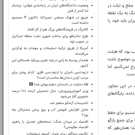
 صلح و ثبات در
وضعیت دانشگاه‌های ایران در رتبه‌بندی جهانی؛ پرشمار
اما کمتر از قبل
جنگ به یک نقطه
حریق در شهرک صنعتی نصیرآباد تاکنون ۴ مصدوم
ان باید خود را
داشته است
کالابرگ در فروشگاه‌های بزرگ هم از کار افتاد
طرح نتانیاهو برای ساخت شهری تحت سلطه اسرائیل
در جنوب غزه
آمریکا از طریق ترکیه تسلیحات و مهمات به اوکراین
ب بود که هیئت
می‌فرستد
این موضوع باعث
هشدار روسیه به ژاپن درباره تغییر رویکرد هسته‌ای این
کشور
 نمی‌کنیم، اما
ارتودنسی نامرئی یا ارتودنسی فلزی؛ کدام روش برای
 است.
مرتب کردن دندان‌ها مناسب‌تر است؟
قله دماوند در تابستان سفیدپوش شد!
 در این تجاوز،
وزیر آموزش‌وپرورش: سال تحصیلی آینده ۱۰۰ درصد
اده، پایگاه‌های
حضوری آغاز می‌شود
تاسیسات آرامکو منفجر شد
عامل افزایش قبوض آب و برق برخی مشترکان چه
استیم برای حفظ
بود؟
برای جمع بازگو
اقتصاد در میدان جنگ؛ نسخه‌های تعدیل یا راهبرد
ند؛ همان‌طور که
اقتصاد مقاومتی؟
تکاپوی پنتاگون برای جبران کمبود تسلیحات