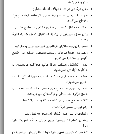
خزر را نمی‌دهد
دبل درگاهی در شب توقف استانداردلیژ
صربستان و رژیم صهیونیستی کارخانه تولید پهپاد
افتتاح می‌کنند
یونان به دنبال گسترش حضور نظامی در خلیج فارس
رئال مدل مورینیو با برد به استقبال فصل جدید لالیگا
رفت
اسپانیا برای مسافران ایتالیایی بازرسی مرزی وضع کرد
انصاری: خسارت‌های زیست‌محیطی جنگ در خلیج
فارس را مطالبه‌ می‌کنیم
یمن: تشکیل ائتلاف هرگز مانع مجازات عربستان به
خاطر جنایاتش نمی‌شود
هشدار بیمه مرکزی به ۸ شرکت بیمه‌ای؛ اصلاح نکنید،
تعلیق می‌شوید
فیدان: ایران هدف پیمان دفاعی مکه نیست/مصر به
جمع ترکیه، عربستان و پاکستان می پیوندد
تاکید صریح همتی بر تشدید نظارت بر بانک‌ها
پدر لیونل مسی درگذشت
اختلاف بر سر زمین کشاورزی منجر به قتل شد
راه‌حل نماینده روسیه برای پایان جنگ آمریکا علیه
ایران
تظاهرات هزاران نفری علیه دولت «فردریش مرتس» در