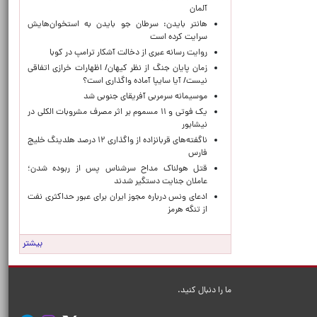
آلمان
هانتر بایدن: سرطان جو بایدن به استخوان‌هایش
سرایت کرده است
روایت رسانه عبری از دخالت آشکار ترامپ در کوبا
زمان پایان جنگ از نظر کیهان/ اظهارات خرازی اتفاقی
نیست/ آیا سایپا آماده واگذاری است؟
موسیمانه سرمربی آفریقای جنوبی شد
یک فوتی و ۱۱ مسموم بر اثر مصرف مشروبات الکلی در
نیشابور
ناگفته‌های قربانزاده از واگذاری ۱۲ درصد هلدینگ خلیج
فارس
قتل هولناک مداح سرشناس پس از ربوده شدن؛
عاملان جنایت دستگیر شدند
ادعای ونس درباره مجوز ایران برای عبور حداکثری نفت
از تنگه هرمز
بیشتر
ما را دنبال کنید.