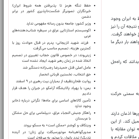
حفظ تنگه هرمز تا پذیرفتن همه شروط ایران/
خبرنگاران تصویرگر شکست‌ناپذیری کشور در برابر
دشمن
 به ایران وجود
وزیر کشور: جامعه بدون رسانه مفهومی ندارد
 را دیده و تجربه کرده‌اند؛ ۴۰ روز با ما جنگیدند و نتیجه آن را نیز
اکوسیستم استارتاپی عراق در سیطره شتاب‌دهنده‌‌های
خ خواهند گرفت.
غربی
هند بار دیگر ما
فرزند شهید لاریجانی: پدرم در قبال حوادث روز با
کمترین هزینه، تصمیم مناسب می‌گرفت
زینی‌وند: در خصوص قانون حجاب تغییری در تصمیم
اتخاذ شده در زمان رهبر شهید ایجاد نشده است
انند که راه‌حل
عامل اصلی قتل حمیدرضا رجب‌زاده دستگیر شد
حق انتخاب، نخستین قربانی انحصار
روایت طحان‌نظیف از بمباران بیت رهبری در ۹ اسفند
یمن: با پهپاد پالایشگاه آرامکو در جیزان را هدف قرار
 چه سمتی حرکت
دادیم
تأمین کالاهای اساسی برای ماه‌ها؛ نگرانی درباره ذخایر
وجود ندارد
ها اذعان دارند
راهکار جنبش النجباء عراق، دیپلماسی برای حل مشکل
با عربستان
یل کند. از این
ویتکاف و کوشنر «ممکن است» به مسکو بروند
توان مقابله با
صدورگواهینامه موتورسیکلت برای زنان؛ در آینده
 ملاقات کردم و
نزدیک/ تردد بانوان با موتور به‌ صرفه‌تر است