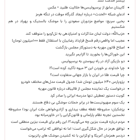
بیشتر خدمت کنند
کاپیتان سابق از پرسپولیسی‌ها حلالیت طلبید + عکس
ادعای شبکه «الحدث» درباره ایجاد گذرگاه موقت در تنگه هرمز
یحیی سریع: مواضع مزدوران سعودی را با موشک بالستیک و پهپاد در هم
شکستیم
حزب‌الله: دولت لبنان مذاکرات و امتیازدهی به تل‌آویو را متوقف کند
عجیب اما واقعی:رقم فسخ قرارداد رضاییان با استقلال فقط ۱۰۰میلیون تومان!
اصلاح قانون مهریه به دستورکار مجلس بازگشت
این خوراکی‌ها را بخورید تا آلزایمر نگیرید
دو بازیکن آزاد در راه پیوستن به پرسپولیس
چرا خداوند بر خوردن این ۳ میوه تأکید کرده است؟!
چرا قیمت طلا در ایران با بازار جهانی متفاوت است؟
پژوپارس ۶۴۰ میلیون تومان شد/ جدول قیمت مدل‌های مختلف خودرو
درخواست یک نماینده مجلس از قالیباف درباره قانون مهریه
کویت دستور تعطیلی تنها مدرسه ایرانی را صادر کرد
یک‌ سوم صهیونیست‌ها در برابر حملات موشکی بی دفاع هستند
پزشکیان: مشروطه نقطه عطف بیداری و آزادی‌خواهی ملت ایران بود/ مشروطه
نخستین تجربه نظام پارلمانی و قانون‌گرایی را در خاورمیانه بود
مردم درباره قیمت بنزین چه می‌گویند؟/ این رقم برای قیمت بنزین منطقی است
توافق هرمز در حال شکل‌گیری است؛ اما نه توافقی که ترامپ می‌خواست
دردسر همزمان آمریکا و اوکراین با ته کشیدن موشک های پاتریوت