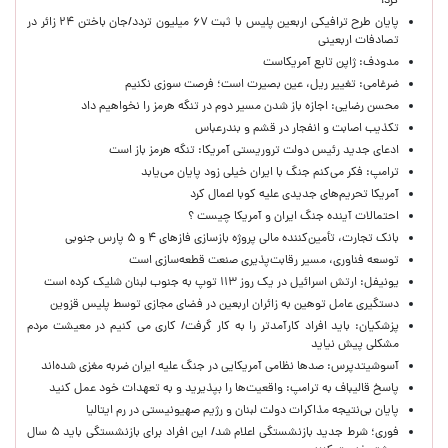
کرد!
پایان طرح ترافیکی اربعین پلیس با ثبت ۶۷ میلیون تردد/جان باختن ۲۴ زائر در
تصادفات اربعینی
مدودف: ژاپن تابع آمریکاست
ضرغامی: تغییر ریل، عین بصیرت است؛ فرصت سوزی نکنیم
محسن رضایی: اجازه باز شدن مسیر دوم در تنگه هرمز را نخواهیم داد
تکذیب اصابت و انفجار در قشم و بندرعباس
ادعای جدید رئیس دولت تروریستی آمریکا: تنگه هرمز باز است
ترامپ: فکر می‌کنم جنگ با ایران خیلی زود پایان می‌یابد
آمریکا تحریم‌های جدیدی علیه کوبا اعمال کرد
احتمالات آینده جنگ ایران و آمریکا چیست ؟
بانک تجارت، تأمین‌کننده مالی پروژه بازسازی فازهای ۴ و ۵ پارس جنوبی
توسعه فناوری، مسیر رقابت‌پذیری صنعت قطعه‌سازی است
یونیفل: ارتش اسرائیل در یک روز ۱۱۳ توپ به جنوب لبنان شلیک کرده است
دستگیری عامل توهین به زائران اربعین در فضای مجازی توسط پلیس قزوین
پزشکیان: باید افراد کارآمدتر را به کار گرفت/ کاری می کنیم در معیشت مردم
مشکلی پیش نیاید
آسوشیتدپرس: صدها نظامی آمریکایی در جنگ علیه ایران ضربه مغزی شده‌اند
پاسخ قالیباف به ترامپ: واقعیت‌ها را بپذیرید و به تعهدات خود عمل کنید
پایان بی‌نتیجه مذاکرات دولت لبنان و رژیم صهیونیستی در رم ایتالیا
فوری؛ شرط جدید بازنشستگی اعلام شد/ این افراد برای بازنشستگی باید ۵ سال