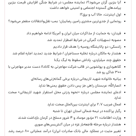
آیا بنزین گران می‌شود؟/ نماینده مجلس: در شرایط جنگی افزایش قیمت بنزین
پیامدهای گسترده اجتماعی و امنیتی خواهد داشت
اول اینترنت، حالا آب و برق؟!
رونمایی از جدی‌ترین مشتری رامین رضاییان؛ بمب نقل‌وانتقالات منفجر می‌شود؟
فیدان: به حمایت از مذاکرات میان ایران و آمریکا ادامه خواهیم داد
مصوبه تسهیلات گمرکی در شرایط اضطرار تمدید شد
زلنسکی: دو پالایشگاه روسیه را هدف قرار دادیم
هشدار به مالکان درباره تخلیه مستاجران / شرایط جدید تمدید اجاره اعلام شد
حقوق چند میلیاردی، پاداش سقوط به لیگ یک!
کلاهبرداری و پولشویی در قالب شرکت مهاجرتی به کانادا/ دست مدیر مهاجرتی با
۳۰۰ شاکی رو شد
بیانیه خانواده شهید لاریجانی درباره برخی گمانه‌زنی‌های رسانه‌ای
انصارالله: عربستان راهی جز پس دادن حقوق یمنی‌ها ندارد
ادعای نماینده مجلس درباره «نحوه ردزنی محل استقرار شهید لاریجانی» صحت
ندارد
اعمال ضریب ۲.۷ برای اینترنت بین‌الملل صحت ندارد
رگبار پراکنده در نیمه شمالی استان تهران تا شنبه
وزارت اطلاعات: ۲۱ مزدور موساد و ۴ شرور مسلح در کرمان بازداشت شدند
هشدار درباره مرحله فاجعه‌بار غزه در میان آتش‌بس‌های صوری
تغییر مثبت در عملکرد مالی بانک صادرات ایران/ درآمد عملیاتی ۸۰ درصد رشد