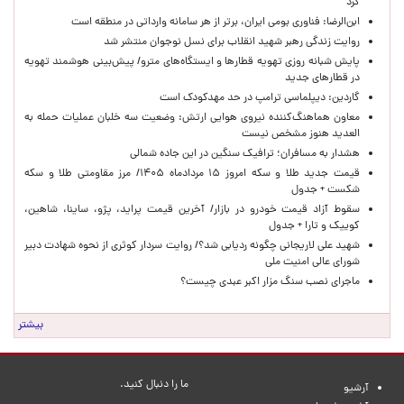
کرد
ابن‌الرضا: فناوری بومی ایران، برتر از هر سامانه وارداتی در منطقه است
روایت زندگی رهبر شهید انقلاب برای نسل نوجوان منتشر شد
پایش شبانه روزی تهویه قطارها و ایستگاه‌های مترو/ پیش‌بینی هوشمند تهویه
در قطارهای جدید
گاردین: دیپلماسی ترامپ در حد مهدکودک است
معاون هماهنگ‌کننده نیروی هوایی ارتش: وضعیت سه خلبان عملیات حمله به
العدید هنوز مشخص نیست
هشدار به مسافران؛ ترافیک سنگین در این جاده شمالی
قیمت جدید طلا و سکه امروز ۱۵ مردادماه ۱۴۰۵/ مرز مقاومتی طلا و سکه
شکست + جدول
سقوط آزاد قیمت خودرو در بازار/ آخرین قیمت پراید، پژو، ساینا، شاهین،
کوییک و تارا + جدول
شهید علی لاریجانی چگونه ردیابی شد؟/ روایت سردار کوثری از نحوه شهادت دبیر
شورای عالی امنیت ملی
ماجرای نصب سنگ مزار اکبر عبدی چیست؟
بیشتر
ما را دنبال کنید.
آرشیو