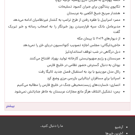
حمله پهپادی به شریان گازی روسیه-ترکیه-اروپا
تکاپوی پنتاگون برای جبران کمبود تسلیحات
هشدار صریح شیخ الکعبی به عربستان
مصر: اسراییل با طفره رفتن از طرح ترامپ به کشتار غیرنظامیان ادامه می‌دهد
مدیرعامل بانک سپه فرارسیدن روز خبرنگار را به اصحاب رسانه و خبر تبریک
گفت
از دیوارهای ۲۰۱۹ تا پیمان مکه
حاجی‌دلیگانی: مجلس اجازه تصویب کنوانسیون دریای خزر را نمی‌دهد
دبل درگاهی در شب توقف استانداردلیژ
صربستان و رژیم صهیونیستی کارخانه تولید پهپاد افتتاح می‌کنند
یونان به دنبال گسترش حضور نظامی در خلیج فارس
رئال مدل مورینیو با برد به استقبال فصل جدید لالیگا رفت
اسپانیا برای مسافران ایتالیایی بازرسی مرزی وضع کرد
انصاری: خسارت‌های زیست‌محیطی جنگ در خلیج فارس را مطالبه‌ می‌کنیم
یمن: تشکیل ائتلاف هرگز مانع مجازات عربستان به خاطر جنایاتش نمی‌شود
بیشتر
ما را دنبال کنید.
آرشیو
آخرین خبرها