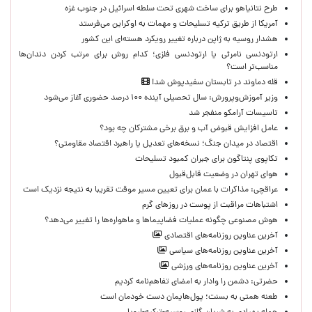
طرح نتانیاهو برای ساخت شهری تحت سلطه اسرائیل در جنوب غزه
آمریکا از طریق ترکیه تسلیحات و مهمات به اوکراین می‌فرستد
هشدار روسیه به ژاپن درباره تغییر رویکرد هسته‌ای این کشور
ارتودنسی نامرئی یا ارتودنسی فلزی؛ کدام روش برای مرتب کردن دندان‌ها
مناسب‌تر است؟
قله دماوند در تابستان سفیدپوش شد!
وزیر آموزش‌وپرورش: سال تحصیلی آینده ۱۰۰ درصد حضوری آغاز می‌شود
تاسیسات آرامکو منفجر شد
عامل افزایش قبوض آب و برق برخی مشترکان چه بود؟
اقتصاد در میدان جنگ؛ نسخه‌های تعدیل یا راهبرد اقتصاد مقاومتی؟
تکاپوی پنتاگون برای جبران کمبود تسلیحات
هوای تهران در وضعیت قابل‌قبول
عراقچی: مذاکرات با عمان برای تعیین مسیر موقت تقریبا به نتیجه نزدیک است
اشتباهات مراقبت از پوست در روزهای گرم
هوش مصنوعی چگونه عملیات فضاپیماها و ماهواره‌ها را تغییر می‌دهد؟
آخرین عناوین روزنامه‌های اقتصادی
آخرین عناوین روزنامه‌های سیاسی
آخرین عناوین روزنامه‌های ورزشی
حضرتی: دشمن را وادار به امضای تفاهم‌نامه کردیم
طعنه همتی به بسنت؛ پول‌هایمان دست خودمان است