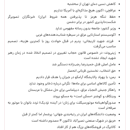
کاهش نسبی دمای تهران از سه‌شنبه
عراقچی: اکنون هیچ مذاکره‌ای با آمریکا نداریم
حفظ تنگه هرمز تا پذیرفتن همه شروط ایران/ خبرنگاران تصویرگر
شکست‌ناپذیری کشور در برابر دشمن
وزیر کشور: جامعه بدون رسانه مفهومی ندارد
اکوسیستم استارتاپی عراق در سیطره شتاب‌دهنده‌‌های غربی
فرزند شهید لاریجانی: پدرم در قبال حوادث روز با کمترین هزینه، تصمیم
مناسب می‌گرفت
زینی‌وند: در خصوص قانون حجاب تغییری در تصمیم اتخاذ شده در زمان رهبر
شهید ایجاد نشده است
عامل اصلی قتل حمیدرضا رجب‌زاده دستگیر شد
حق انتخاب، نخستین قربانی انحصار
یمن: با پهپاد پالایشگاه آرامکو در جیزان را هدف قرار دادیم
تأمین کالاهای اساسی برای ماه‌ها؛ نگرانی درباره ذخایر وجود ندارد
راهکار جنبش النجباء عراق، دیپلماسی برای حل مشکل با عربستان
ویتکاف و کوشنر «ممکن است» به مسکو بروند
صدورگواهینامه موتورسیکلت برای زنان؛ در آینده نزدیک/ تردد بانوان با موتور به‌
صرفه‌تر است
وضعیت دانشگاه‌های ایران در رتبه‌بندی جهانی؛ پرشمار اما کمتر از قبل
حریق در شهرک صنعتی نصیرآباد تاکنون ۴ مصدوم داشته است
کالابرگ در فروشگاه‌های بزرگ هم از کار افتاد