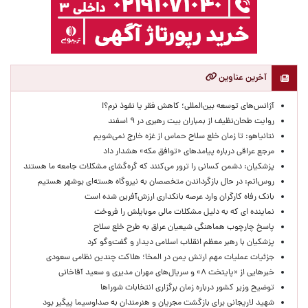
آخرین عناوین
آژانس‌های توسعه بین‌المللی؛ کاهش فقر یا نفوذ نرم؟!
روایت طحان‌نظیف از بمباران بیت رهبری در ۹ اسفند
نتانیاهو: تا زمان خلع سلاح حماس از غزه خارج نمی‌شویم
مرجع عراقی درباره پیامدهای «توافق مکه» هشدار داد
پزشکیان: دشمن کسانی را ترور می‌کنند که گره‌گشای مشکلات جامعه ما هستند
روس‌اتم: در حال بازگرداندن متخصصان به نیروگاه هسته‌ای بوشهر هستیم
بانک رفاه کارگران وارد عرصه بانکداری ارزش‌آفرین شده است
نماینده ای که به دلیل مشکلات مالی موبایلش را فروخت
پاسخ چارچوب هماهنگی شیعیان عراق به طرح خلع سلاح
پزشکیان با رهبر معظم انقلاب اسلامی دیدار و گفت‌وگو کرد
جزئیات عملیات مهم ارتش یمن در المخا؛ هلاکت چندین نظامی سعودی
خبرهایی از «پایتخت ۸» و سریال‌های مهران مدیری و سعید آقاخانی
توضیح وزیر کشور درباره زمان برگزاری انتخابات شوراها
شهید لاریجانی برای بازگشت مجریان و هنرمندان به صداوسیما پیگیر بود