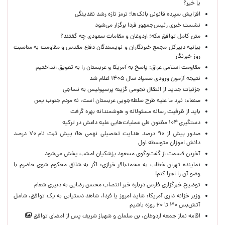
یا خیر؟
افزایش سپرده قانونی بانک‌ها؛ ترمز تازه رشد نقدینگی
نشست خبری رئیس‌جمهور فردا برگزار می‌شود
متن کامل توافق مکه؛ اردوغان و مقامات سعودی چه گفتند؟
بیانیه دبیرکل مجمع خبرنگاران و نویسندگان دفاع مقدس و مقاومت به مناسبت
روز خبرنگار
مقاومت اسلامی عراق: پاسخ به آمریکا و عربستان را به تعویق انداختیم
نتیجه آزمون ورودی سمپاد سال ۱۴۰۵ اعلام شد
جزئیات جدید از انتقال نجومی گزینه پرسپولیس به نساجی
صنعاء: نبرد ما علیه طرح سلطه‌جویی عربستان است، نه مردم جنوب یمن
باید از ظرفیت رسانه مسئولانه و هوشمندانه بهره گرفت
دستگیری ۱۰۴ مظنون طی عملیات‌هایی علیه داعش در ترکیه
صدور بیش از ۹۰ درصد هدایت تحصیلی نهمی ها/ پیش ثبت نام ۷۰ درصد
دانش اموزان متوسطه اول
آخرین قسمت از گفت‌وگوی مسعود پزشکیان امشب پخش می‌شود
نماینده تهران خطاب به محمدباقر خرازی: اگر به شلاق محکوم شوی حاضرم با
وضو آن را اجرا کنم!
توضیح خبرگزاری فارس درباره خبر انتصاب محسن رضایی به دبیری شعام
وزیر خزانه داری آمریکا: شاید امروز یا فردا، شاهد دستیابی به یک توافق، شامل
آتش‌بس ۳۰ تا ۶۰ روزه باشیم
اقامه نماز جمعه اردوغان، بن ‌سلمان و شهباز شریف پس از امضای توافق