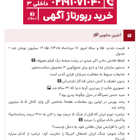
آخرین عناوین
قیمت جدید طلا و سکه امروز ۱۷ مردادماه ۱۴۰۵/ طلا ۱۹ میلیون تومان شد +
جدول
لحظه‌ فحش دادن اکبر عبدی در پشت صحنه یک فیلم معروف
دستور سازمان غذا و دارو برای جمع‌آوری ۳ محصول سلامت‌محور
شایعات مربوط به معافیت سربازان فراری کذب است
بدون تعارف با آتش نشان فداکار مازندرانی
تصویری جالب از پیرترین گربه دنیا که ۳۱ ساله شد
سید حسن نصرالله در منزل چگونه پدری بود؟
رشد بورس در اولین روز معاملات هفته/ شاخص کل وارد کانال ۵.۵ میلیون
واحد شد
ترامپ: تورم ایران که قبل از جنگ ۵ درصد بود را الان به ۳۰۰ درصد رسانده‌ایم!/
واکنش بانک مرکزی را ببینید
ژاپن با افزایش توان نظامی خود به دنبال چیست؟
چاک شومر: جنگ ایران اشتغال آمریکا را تخریب کرد؛ ترامپ از کدام سیاره
آمده؟!