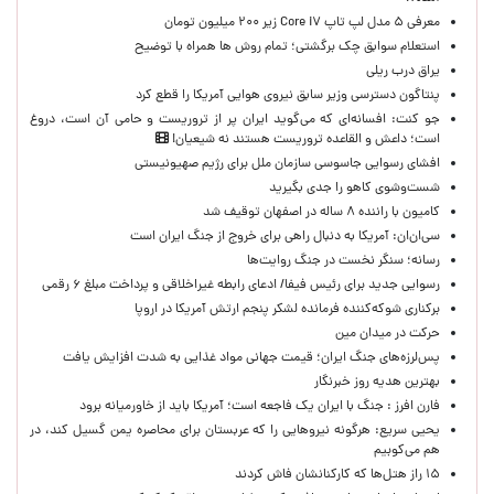
معرفی ۵ مدل لپ تاپ Core i۷ زیر ۲۰۰ میلیون تومان
استعلام سوابق چک برگشتی؛ تمام روش ها همراه با توضیح
یراق درب ریلی
پنتاگون دسترسی وزیر سابق نیروی هوایی آمریکا را قطع کرد
جو کنت: افسانه‌ای که می‌گوید ایران پر از تروریست و حامی آن است، دروغ
است؛ داعش و القاعده تروریست هستند نه شیعیان!
افشای رسوایی جاسوسی سازمان ملل برای رژیم صهیونیستی
شست‌وشوی کاهو را جدی بگیرید
کامیون با راننده ۸ ساله در اصفهان توقیف شد
سی‌ان‌ان: آمریکا به دنبال راهی برای خروج از جنگ ایران است
رسانه؛ سنگر نخست در جنگ روایت‌ها
رسوایی جدید برای رئیس فیفا/ ادعای رابطه غیراخلاقی و پرداخت مبلغ ۶ رقمی
برکناری شوکه‌کننده فرمانده لشکر پنجم ارتش آمریکا در اروپا
حركت در ميدان مين
پس‌لرزه‌های جنگ ایران؛ قیمت جهانی مواد غذایی به شدت افزایش یافت
بهترین هدیه روز خبرنگار
فارن افرز : جنگ با ایران یک فاجعه است؛ آمریکا باید از خاورمیانه برود
یحیی سریع: هرگونه نیروهایی را که عربستان برای محاصره یمن گسیل کند، در
هم می‌کوبیم
۱۵ راز هتل‌ها که کارکنانشان فاش کردند