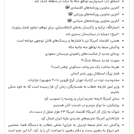
اسحاق دار: امیدواریم توافق مکه به ثبات در منطقه کمک کند
آخرین عناوین روزنامه‌های اقتصادی
آخرین عناوین روزنامه‌های ورزشی
آخرین عناوین روزنامه‌های سیاسی
انصارالله: ترکیه و پاکستان به‌جای ائتلاف‌سازی، برای توقف تجاوز فشار بیاورند
«ایرج» دوباره در بیمارستان بستری شد
همتی: اقتصاد آمریکا نیز با فشارها و ریسک‌های قابل توجهی مواجه است
واکنش صنعا به توافق سه جانبه مکه
پرده‌ای جدید از شکست‌های راهبردی عربستان سعودی
صورت جدید مسئله جنگ؟!
هزینه ساخت یک متر واحد مسکونی چقدر است؟
قمار بزرگ استقلال روی یاسر آسانی
محدودیت تردد در آزادراه تهران کرج قزوین تا ۲۰ شهریور/ جزئیات
وزیر امور خارجه خطاب به همسایگان: زمان آن فرا رسیده است که به خود متکی
باشیم
سنای آمریکا لایحه تحریم ایران و روسیه را تصویب کرد
پزشکیان: ما نوکر مردم و در خدمت آنان هستیم
شوک به بازار کار آمریکا/ اقتصاد امریکا ۲۳ هزار شغل از دست داد
خزانه‌داری آمریکا تحریم‌های جدیدی علیه ایران اعمال کرد
واکنش تند امام جمعه اردبیل به خرازی/ عاملی خطاب به دستگاه قضا: شخصی
خبر دروغ به رهبری بست و دفتر رهبری با صراحت آن را رد کرد، آیا این جرم است