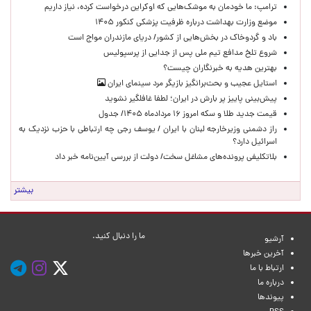
ترامپ: ما خودمان به موشک‌هایی که اوکراین درخواست کرده، نیاز داریم
موضع وزارت بهداشت درباره ظرفیت پزشکی کنکور ۱۴۰۵
باد و گردوخاک در بخش‌هایی از کشور/ دریای مازندران مواج است
شروع تلخ مدافع تیم ملی پس از جدایی از پرسپولیس
بهترین هدیه به خبرنگاران چیست؟
استایل عجیب و بحث‌برانگیز بازیگر مرد سینمای ایران
پیش‌بینی پاییز پر بارش در ایران؛ لطفا غافلگیر نشوید
قیمت جدید طلا و سکه امروز ۱۶ مردادماه ۱۴۰۵/ جدول
راز دشمنی وزیرخارجه لبنان با ایران / یوسف رجی چه ارتباطی با حزب نزدیک به
اسرائیل دارد؟
بلاتکلیفی پرونده‌های مشاغل سخت/ دولت از بررسی آیین‌نامه خبر داد
بیشتر
ما را دنبال کنید.
آرشیو
آخرین خبرها
ارتباط با ما
درباره ما
پیوندها