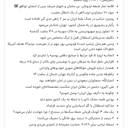
آتش‌بس ۳۰ تا ۶۰ روزه باشیم
اقامه نماز جمعه اردوغان، بن ‌سلمان و شهباز شریف پس از امضای توافق
سود ۷۰ میلیاردی ذوب‌آهن از یک انتقال عجیب
رویترز: ترامپ در جنگ علیه ایران بر سر ۲ راهی بدی گیر افتاده است
رگبار و رعدوبرق در راه شمال کشور؛ تهران خنک‌تر می‌شود
۱۷ تجاوز رژیم صهیونیستی به خاک سوریه در ۴۸ ساعت گذشته
تکلیف مدیرعامل استقلال قبل از لیگ مشخص می شود
ونس هم مثل ترامپ است/ فردوسی پور مهم تر از معیشت مردم؟!/ هدف آمریکا
خطرناک جلوه دادن ایران است
اتحادیه اروپا ۵ فرد مرتبط با صنایع دفاعی روسیه را تحریم کرد
افزایش خطر ابتلا به سرطان مری با نوشیدن چای بالاتر از دمای ۶۵ درجه
هشدار درباره فروش حواله‌های صوری خودروهای وارداتی
یکطرفه شدن جاده چالوس و آزادراه تهران–شمال از ساعت ۱۴
انصارالله: متجاوزان سعودی در یمن در امان نخواهند بود
علی اکبری: دشمن در مقابل ایران شکست مفتضحانه‌ای خورده است
چگونه به «کیف پول ایران» وصل شویم؟
پوتین قصد محک ناتو را با حمله به یک کشور عضو دارد
مذاکره استقلال با گلر اسپانیایی برای تمدید قرارداد
یک ماه، ۴ کودک قربانی حمله سگ‌ها در سنندج / چرا حوادث تکرار می‌شود؟
۲ درصد از مشترکان ۱۰ درصد برق خانگی را مصرف می‌کنند!
نسخه ترامپ برای ۲۰۲۸؛ حمایت محرمانه از نامزدی جی‌دی ونس