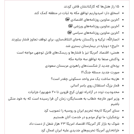
۱۵ راز هتل‌ها که کارکنانشان فاش کردند
اسحاق دار: امیدواریم توافق مکه به ثبات در منطقه کمک کند
آخرین عناوین روزنامه‌های اقتصادی
آخرین عناوین روزنامه‌های ورزشی
آخرین عناوین روزنامه‌های سیاسی
انصارالله: ترکیه و پاکستان به‌جای ائتلاف‌سازی، برای توقف تجاوز فشار بیاورند
«ایرج» دوباره در بیمارستان بستری شد
همتی: اقتصاد آمریکا نیز با فشارها و ریسک‌های قابل توجهی مواجه است
واکنش صنعا به توافق سه جانبه مکه
پرده‌ای جدید از شکست‌های راهبردی عربستان سعودی
صورت جدید مسئله جنگ؟!
هزینه ساخت یک متر واحد مسکونی چقدر است؟
قمار بزرگ استقلال روی یاسر آسانی
محدودیت تردد در آزادراه تهران کرج قزوین تا ۲۰ شهریور/ جزئیات
وزیر امور خارجه خطاب به همسایگان: زمان آن فرا رسیده است که به خود متکی
باشیم
سنای آمریکا لایحه تحریم ایران و روسیه را تصویب کرد
پزشکیان: ما نوکر مردم و در خدمت آنان هستیم
شوک به بازار کار آمریکا/ اقتصاد امریکا ۲۳ هزار شغل از دست داد
خزانه‌داری آمریکا تحریم‌های جدیدی علیه ایران اعمال کرد