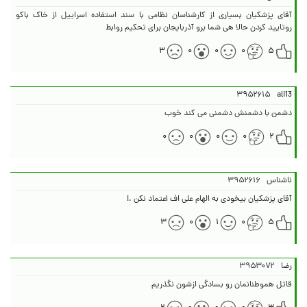
آقای پزشکیان بسیاری از کارشناسان نظامی با سند استفاده اسراییل از خاک باکو
رو‌تایید کردن حالا هی شما برو آذربایجان برای تحکیم روابط
۳
۰
۰
۰
۵
۳۹۵۲۶۱۵
ali13
دشمن با دشمنش دشمنی می کند خوب
۰
۰
۰
۰
۲
ناشناس
۳۹۵۲۶۱۶
آقای پزشکیان بیخودی به الهام علی اف اعتماد نکن .!
۳
۰
۱
۰
۵
رضا
۳۹۵۳۰۷۲
قاتل هموطنانمان رو بسادگی ازشون نگذریم