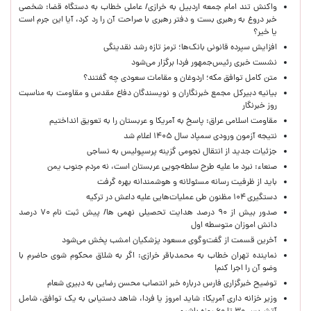
واکنش تند امام جمعه اردبیل به خرازی/ عاملی خطاب به دستگاه قضا: شخصی
خبر دروغ به رهبری بست و دفتر رهبری با صراحت آن را رد کرد، آیا این جرم است
یا خیر؟
افزایش سپرده قانونی بانک‌ها؛ ترمز تازه رشد نقدینگی
نشست خبری رئیس‌جمهور فردا برگزار می‌شود
متن کامل توافق مکه؛ اردوغان و مقامات سعودی چه گفتند؟
بیانیه دبیرکل مجمع خبرنگاران و نویسندگان دفاع مقدس و مقاومت به مناسبت
روز خبرنگار
مقاومت اسلامی عراق: پاسخ به آمریکا و عربستان را به تعویق انداختیم
نتیجه آزمون ورودی سمپاد سال ۱۴۰۵ اعلام شد
جزئیات جدید از انتقال نجومی گزینه پرسپولیس به نساجی
صنعاء: نبرد ما علیه طرح سلطه‌جویی عربستان است، نه مردم جنوب یمن
باید از ظرفیت رسانه مسئولانه و هوشمندانه بهره گرفت
دستگیری ۱۰۴ مظنون طی عملیات‌هایی علیه داعش در ترکیه
صدور بیش از ۹۰ درصد هدایت تحصیلی نهمی ها/ پیش ثبت نام ۷۰ درصد
دانش اموزان متوسطه اول
آخرین قسمت از گفت‌وگوی مسعود پزشکیان امشب پخش می‌شود
نماینده تهران خطاب به محمدباقر خرازی: اگر به شلاق محکوم شوی حاضرم با
وضو آن را اجرا کنم!
توضیح خبرگزاری فارس درباره خبر انتصاب محسن رضایی به دبیری شعام
وزیر خزانه داری آمریکا: شاید امروز یا فردا، شاهد دستیابی به یک توافق، شامل