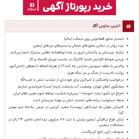
آخرین عناوین
دستیار سابق قلعه‌نویی روی نیمکت ایتالیا
تردد روان در تمامی محورهای شمالی و مسیرهای مرزهای اربعین
ترکیه، عربستان و پاکستان امروز در جده توافقنامه نظامی مشترک امضا می‌کنند
بررسی ضوابط افزایش اعتبار کالابرگ در نشست وزرای اقتصاد و کار
والدین با تخلف سرویس مدارس چه کنند؟/ از هزینه اضافه تا معطلی دانش‌آموز
روایت نادرست از جنگ بر سَر تنگه هرمز
درخواست واشنگتن از اسرائیل برای خودداری از تشدید تنش با حزب‌الله
سخنگوی آبفای تهران: وضعیت آب پایتخت پایدار است/ جیره‌بندی نداریم
اخراج دو مأمور ارشد «موساد»؛ پس‌لرزه شکست توطئه شوم تغییر نظام ایران
صنعا: مسئولیت پیامدهای تشدید تنش بر عهده عربستان است
کاپیتان ملوان به ذوب‌آهن پیوست/ سعید کریمی در عرض یک‌ماه تیم عوض
کرد!
پایان طرح ترافیکی اربعین پلیس با ثبت ۶۷ میلیون تردد/جان باختن ۲۴ زائر در
تصادفات اربعینی
مدودف: ژاپن تابع آمریکاست