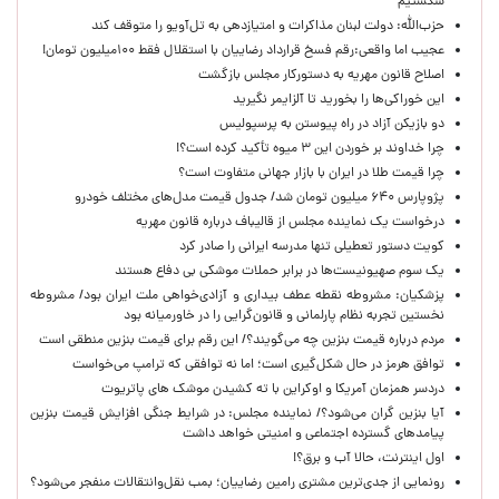
شکستیم
حزب‌الله: دولت لبنان مذاکرات و امتیازدهی به تل‌آویو را متوقف کند
عجیب اما واقعی:رقم فسخ قرارداد رضاییان با استقلال فقط ۱۰۰میلیون تومان!
اصلاح قانون مهریه به دستورکار مجلس بازگشت
این خوراکی‌ها را بخورید تا آلزایمر نگیرید
دو بازیکن آزاد در راه پیوستن به پرسپولیس
چرا خداوند بر خوردن این ۳ میوه تأکید کرده است؟!
چرا قیمت طلا در ایران با بازار جهانی متفاوت است؟
پژوپارس ۶۴۰ میلیون تومان شد/ جدول قیمت مدل‌های مختلف خودرو
درخواست یک نماینده مجلس از قالیباف درباره قانون مهریه
کویت دستور تعطیلی تنها مدرسه ایرانی را صادر کرد
یک‌ سوم صهیونیست‌ها در برابر حملات موشکی بی دفاع هستند
پزشکیان: مشروطه نقطه عطف بیداری و آزادی‌خواهی ملت ایران بود/ مشروطه
نخستین تجربه نظام پارلمانی و قانون‌گرایی را در خاورمیانه بود
مردم درباره قیمت بنزین چه می‌گویند؟/ این رقم برای قیمت بنزین منطقی است
توافق هرمز در حال شکل‌گیری است؛ اما نه توافقی که ترامپ می‌خواست
دردسر همزمان آمریکا و اوکراین با ته کشیدن موشک های پاتریوت
آیا بنزین گران می‌شود؟/ نماینده مجلس: در شرایط جنگی افزایش قیمت بنزین
پیامدهای گسترده اجتماعی و امنیتی خواهد داشت
اول اینترنت، حالا آب و برق؟!
رونمایی از جدی‌ترین مشتری رامین رضاییان؛ بمب نقل‌وانتقالات منفجر می‌شود؟