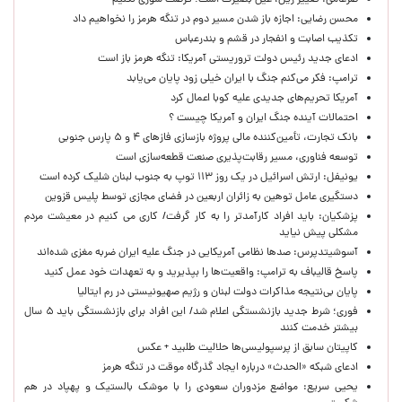
ضرغامی: تغییر ریل، عین بصیرت است؛ فرصت سوزی نکنیم
محسن رضایی: اجازه باز شدن مسیر دوم در تنگه هرمز را نخواهیم داد
تکذیب اصابت و انفجار در قشم و بندرعباس
ادعای جدید رئیس دولت تروریستی آمریکا: تنگه هرمز باز است
ترامپ: فکر می‌کنم جنگ با ایران خیلی زود پایان می‌یابد
آمریکا تحریم‌های جدیدی علیه کوبا اعمال کرد
احتمالات آینده جنگ ایران و آمریکا چیست ؟
بانک تجارت، تأمین‌کننده مالی پروژه بازسازی فازهای ۴ و ۵ پارس جنوبی
توسعه فناوری، مسیر رقابت‌پذیری صنعت قطعه‌سازی است
یونیفل: ارتش اسرائیل در یک روز ۱۱۳ توپ به جنوب لبنان شلیک کرده است
دستگیری عامل توهین به زائران اربعین در فضای مجازی توسط پلیس قزوین
پزشکیان: باید افراد کارآمدتر را به کار گرفت/ کاری می کنیم در معیشت مردم
مشکلی پیش نیاید
آسوشیتدپرس: صدها نظامی آمریکایی در جنگ علیه ایران ضربه مغزی شده‌اند
پاسخ قالیباف به ترامپ: واقعیت‌ها را بپذیرید و به تعهدات خود عمل کنید
پایان بی‌نتیجه مذاکرات دولت لبنان و رژیم صهیونیستی در رم ایتالیا
فوری؛ شرط جدید بازنشستگی اعلام شد/ این افراد برای بازنشستگی باید ۵ سال
بیشتر خدمت کنند
کاپیتان سابق از پرسپولیسی‌ها حلالیت طلبید + عکس
ادعای شبکه «الحدث» درباره ایجاد گذرگاه موقت در تنگه هرمز
یحیی سریع: مواضع مزدوران سعودی را با موشک بالستیک و پهپاد در هم