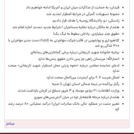
فیدان: به حمایت از مذاکرات میان ایران و آمریکا ادامه خواهیم داد
مصوبه تسهیلات گمرکی در شرایط اضطرار تمدید شد
زلنسکی: دو پالایشگاه روسیه را هدف قرار دادیم
هشدار به مالکان درباره تخلیه مستاجران / شرایط جدید تمدید اجاره اعلام شد
حقوق چند میلیاردی، پاداش سقوط به لیگ یک!
کلاهبرداری و پولشویی در قالب شرکت مهاجرتی به کانادا/ دست مدیر مهاجرتی با
۳۰۰ شاکی رو شد
بیانیه خانواده شهید لاریجانی درباره برخی گمانه‌زنی‌های رسانه‌ای
انصارالله: عربستان راهی جز پس دادن حقوق یمنی‌ها ندارد
ادعای نماینده مجلس درباره «نحوه ردزنی محل استقرار شهید لاریجانی» صحت
ندارد
اعمال ضریب ۲.۷ برای اینترنت بین‌الملل صحت ندارد
رگبار پراکنده در نیمه شمالی استان تهران تا شنبه
وزارت اطلاعات: ۲۱ مزدور موساد و ۴ شرور مسلح در کرمان بازداشت شدند
هشدار درباره مرحله فاجعه‌بار غزه در میان آتش‌بس‌های صوری
تغییر مثبت در عملکرد مالی بانک صادرات ایران/ درآمد عملیاتی ۸۰ درصد رشد
کرد
بیشتر