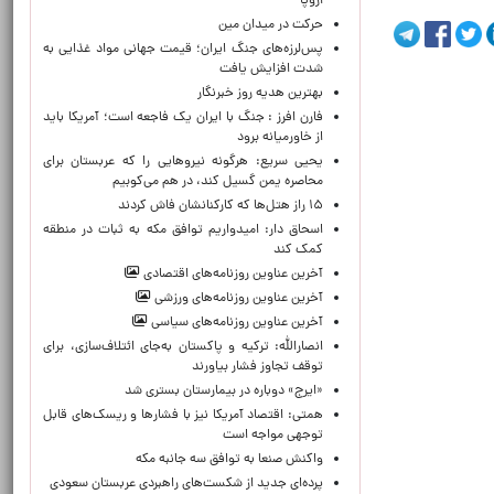
اروپا
حركت در ميدان مين
پس‌لرزه‌های جنگ ایران؛ قیمت جهانی مواد غذایی به
شدت افزایش یافت
بهترین هدیه روز خبرنگار
فارن افرز : جنگ با ایران یک فاجعه است؛ آمریکا باید
از خاورمیانه برود
یحیی سریع: هرگونه نیروهایی را که عربستان برای
محاصره یمن گسیل کند، در هم می‌کوبیم
۱۵ راز هتل‌ها که کارکنانشان فاش کردند
اسحاق دار: امیدواریم توافق مکه به ثبات در منطقه
کمک کند
آخرین عناوین روزنامه‌های اقتصادی
آخرین عناوین روزنامه‌های ورزشی
آخرین عناوین روزنامه‌های سیاسی
انصارالله: ترکیه و پاکستان به‌جای ائتلاف‌سازی، برای
توقف تجاوز فشار بیاورند
«ایرج» دوباره در بیمارستان بستری شد
همتی: اقتصاد آمریکا نیز با فشارها و ریسک‌های قابل
توجهی مواجه است
واکنش صنعا به توافق سه جانبه مکه
پرده‌ای جدید از شکست‌های راهبردی عربستان سعودی