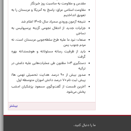
مقدس و مقاومت به مناسبت روز خبرنگار
مقاومت اسلامی عراق: پاسخ به آمریکا و عربستان را به
تعویق انداختیم
نتیجه آزمون ورودی سمپاد سال ۱۴۰۵ اعلام شد
جزئیات جدید از انتقال نجومی گزینه پرسپولیس به
نساجی
صنعاء: نبرد ما علیه طرح سلطه‌جویی عربستان است، نه
مردم جنوب یمن
باید از ظرفیت رسانه مسئولانه و هوشمندانه بهره
گرفت
دستگیری ۱۰۴ مظنون طی عملیات‌هایی علیه داعش در
ترکیه
صدور بیش از ۹۰ درصد هدایت تحصیلی نهمی ها/
پیش ثبت نام ۷۰ درصد دانش اموزان متوسطه اول
آخرین قسمت از گفت‌وگوی مسعود پزشکیان امشب
پخش می‌شود
بیشتر
ما را دنبال کنید.