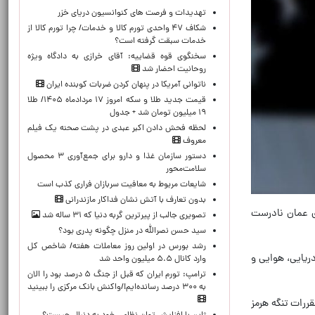
تهدیدات و فرصت های کنوانسیون دریای خزر
شکاف ۴۷ واحدی تورم کالا و خدمات/ چرا تورم کالا از
خدمات سبقت گرفته است؟
سخنگوی قوه قضاییه: آقای خرازی به دادگاه ویژه
روحانیت احضار شد
ناتوانی آمریکا در پنهان کردن ضربات کوبنده ایران
قیمت جدید طلا و سکه امروز ۱۷ مردادماه ۱۴۰۵/ طلا
۱۹ میلیون تومان شد + جدول
لحظه‌ فحش دادن اکبر عبدی در پشت صحنه یک فیلم
معروف
دستور سازمان غذا و دارو برای جمع‌آوری ۳ محصول
سلامت‌محور
شایعات مربوط به معافیت سربازان فراری کذب است
بدون تعارف با آتش نشان فداکار مازندرانی
ی عمان نادرست
تصویری جالب از پیرترین گربه دنیا که ۳۱ ساله شد
سید حسن نصرالله در منزل چگونه پدری بود؟
رشد بورس در اولین روز معاملات هفته/ شاخص کل
دریایی، هوایی و
وارد کانال ۵.۵ میلیون واحد شد
ترامپ: تورم ایران که قبل از جنگ ۵ درصد بود را الان
به ۳۰۰ درصد رسانده‌ایم!/واکنش بانک مرکزی را ببینید
ررات تنگه هرمز