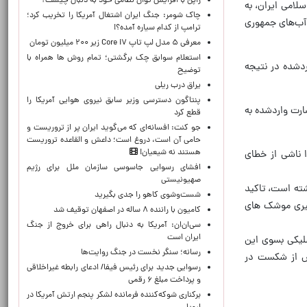
ژاپن با افزایش توان نظامی خود به دنبال چیست؟
لامی ایران، به
چاک شومر: جنگ ایران اشتغال آمریکا را تخریب کرد؛
آب‌های جمهوری
ترامپ از کدام سیاره آمده؟!
معرفی ۵ مدل لپ تاپ Core i۷ زیر ۲۰۰ میلیون تومان
استعلام سوابق چک برگشتی؛ تمام روش ها همراه با
ردشده در نتیجه
توضیح
یراق درب ریلی
پنتاگون دسترسی وزیر سابق نیروی هوایی آمریکا را
ارت واردشده به
قطع کرد
جو کنت: افسانه‌ای که می‌گوید ایران پر از تروریست و
حامی آن است، دروغ است؛ داعش و القاعده تروریست
هستند نه شیعیان!
 ناشی از خطای
افشای رسوایی جاسوسی سازمان ملل برای رژیم
صهیونیستی
شته است، تاکید
شست‌وشوی کاهو را جدی بگیرید
گیری موشک های
کامیون با راننده ۸ ساله در اصفهان توقیف شد
سی‌ان‌ان: آمریکا به دنبال راهی برای خروج از جنگ
ایران است
لیکی بسوی این
رسانه؛ سنگر نخست در جنگ روایت‌ها
پس از شکست در
رسوایی جدید برای رئیس فیفا/ ادعای رابطه غیراخلاقی
و پرداخت مبلغ ۶ رقمی
برکناری شوکه‌کننده فرمانده لشکر پنجم ارتش آمریکا در