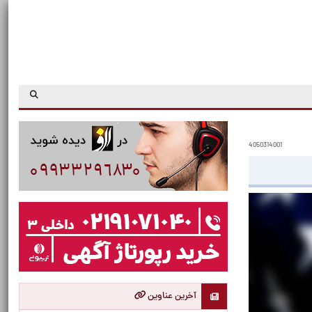
4050314001
آخرین عناوین