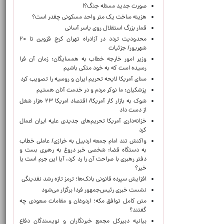
صورت جدید مسئله جنگ؟!
هزینه ساخت یک متر واحد مسکونی چقدر است؟
قمار بزرگ استقلال روی یاسر آسانی
محدودیت تردد در آزادراه تهران کرج قزوین تا ۲۰
شهریور/ جزئیات
وزیر امور خارجه خطاب به همسایگان: زمان آن فرا
رسیده است که به خود متکی باشیم
سنای آمریکا لایحه تحریم ایران و روسیه را تصویب کرد
پزشکیان: ما نوکر مردم و در خدمت آنان هستیم
شوک به بازار کار آمریکا/ اقتصاد امریکا ۲۳ هزار شغل
از دست داد
خزانه‌داری آمریکا تحریم‌های جدیدی علیه ایران اعمال
کرد
واکنش تند امام جمعه اردبیل به خرازی/ عاملی خطاب
به دستگاه قضا: شخصی خبر دروغ به رهبری بست و
دفتر رهبری با صراحت آن را رد کرد، آیا این جرم است یا
خیر؟
افزایش سپرده قانونی بانک‌ها؛ ترمز تازه رشد نقدینگی
نشست خبری رئیس‌جمهور فردا برگزار می‌شود
متن کامل توافق مکه؛ اردوغان و مقامات سعودی چه
گفتند؟
بیانیه دبیرکل مجمع خبرنگاران و نویسندگان دفاع