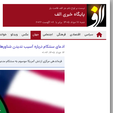
نیست بر لوح دلم جز الف قامت یار
پایگاه خبری الف
شنبه ۱۷ مرداد ۱۴۰۵ برابر با ۰۸ آگوست ۲۰۲۶
(current)
سیاسی
اقتصادی
فرهنگی
اجتماعی
جهان
عکس
ویدئو
خواندن
ادعای سنتکام درباره آسیب ندیدن شناورها
۱۴ خرداد ۱۴۰۵، ۰۱:۰۳
فرماندهی مرکزی ارتش آمریکا موسوم به سنتکام مدعی