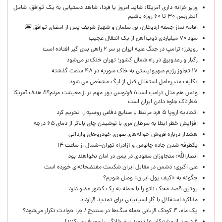
وزیر خزانه داری آمریکا: شاید امروز یا فردا، شاهد دستیابی به یک توافق، شامل
آتش‌بس ۳۰ تا ۶۰ روزه باشیم
اقامه نماز جمعه اردوغان، بن ‌سلمان و شهباز شریف پس از امضای توافق
سود ۷۰ میلیاردی ذوب‌آهن از یک انتقال عجیب
رویترز: ترامپ در جنگ علیه ایران بر سر ۲ راهی بدی گیر افتاده است
رگبار و رعدوبرق در راه شمال کشور؛ تهران خنک‌تر می‌شود
۱۷ تجاوز رژیم صهیونیستی به خاک سوریه در ۴۸ ساعت گذشته
تکلیف مدیرعامل استقلال قبل از لیگ مشخص می شود
ونس هم مثل ترامپ است/ فردوسی پور مهم تر از معیشت مردم؟!/ هدف آمریکا
خطرناک جلوه دادن ایران است
اتحادیه اروپا ۵ فرد مرتبط با صنایع دفاعی روسیه را تحریم کرد
افزایش خطر ابتلا به سرطان مری با نوشیدن چای بالاتر از دمای ۶۵ درجه
هشدار درباره فروش حواله‌های صوری خودروهای وارداتی
یکطرفه شدن جاده چالوس و آزادراه تهران–شمال از ساعت ۱۴
انصارالله: متجاوزان سعودی در یمن در امان نخواهند بود
علی اکبری: دشمن در مقابل ایران شکست مفتضحانه‌ای خورده است
چگونه به «کیف پول ایران» وصل شویم؟
پوتین قصد محک ناتو را با حمله به یک کشور عضو دارد
مذاکره استقلال با گلر اسپانیایی برای تمدید قرارداد
یک ماه، ۴ کودک قربانی حمله سگ‌ها در سنندج / چرا حوادث تکرار می‌شود؟