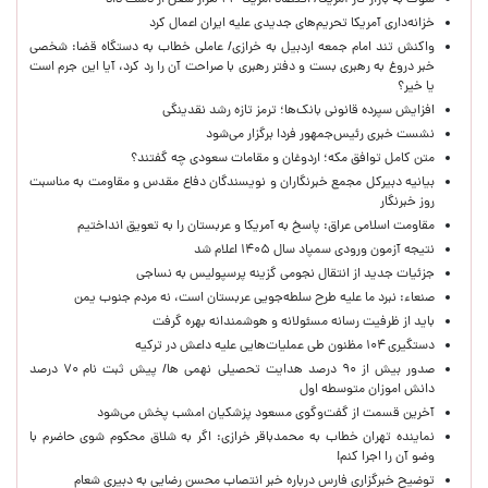
شوک به بازار کار آمریکا/ اقتصاد امریکا ۲۳ هزار شغل از دست داد
خزانه‌داری آمریکا تحریم‌های جدیدی علیه ایران اعمال کرد
واکنش تند امام جمعه اردبیل به خرازی/ عاملی خطاب به دستگاه قضا: شخصی
خبر دروغ به رهبری بست و دفتر رهبری با صراحت آن را رد کرد، آیا این جرم است
یا خیر؟
افزایش سپرده قانونی بانک‌ها؛ ترمز تازه رشد نقدینگی
نشست خبری رئیس‌جمهور فردا برگزار می‌شود
متن کامل توافق مکه؛ اردوغان و مقامات سعودی چه گفتند؟
بیانیه دبیرکل مجمع خبرنگاران و نویسندگان دفاع مقدس و مقاومت به مناسبت
روز خبرنگار
مقاومت اسلامی عراق: پاسخ به آمریکا و عربستان را به تعویق انداختیم
نتیجه آزمون ورودی سمپاد سال ۱۴۰۵ اعلام شد
جزئیات جدید از انتقال نجومی گزینه پرسپولیس به نساجی
صنعاء: نبرد ما علیه طرح سلطه‌جویی عربستان است، نه مردم جنوب یمن
باید از ظرفیت رسانه مسئولانه و هوشمندانه بهره گرفت
دستگیری ۱۰۴ مظنون طی عملیات‌هایی علیه داعش در ترکیه
صدور بیش از ۹۰ درصد هدایت تحصیلی نهمی ها/ پیش ثبت نام ۷۰ درصد
دانش اموزان متوسطه اول
آخرین قسمت از گفت‌وگوی مسعود پزشکیان امشب پخش می‌شود
نماینده تهران خطاب به محمدباقر خرازی: اگر به شلاق محکوم شوی حاضرم با
وضو آن را اجرا کنم!
توضیح خبرگزاری فارس درباره خبر انتصاب محسن رضایی به دبیری شعام