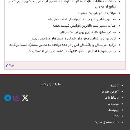
پرداخت مطالبات بازنشستگان در اولویت تأمین اجتماعی؛ پیگیری برای تأمین
منابع ادامه دارد
مراقب علائم هپاتیت باشید!
محسن رضایی دبیر جدید شورایعالی امنیت ملی شد
طلا در مسیر ثبت بالاترین افزایش قیمت هفته
دستیار سابق قلعه‌نویی روی نیمکت ایتالیا
تردد روان در تمامی محورهای شمالی و مسیرهای مرزهای اربعین
ترکیه، عربستان و پاکستان امروز در جده توافقنامه نظامی مشترک امضا می‌کنند
بررسی ضوابط افزایش اعتبار کالابرگ در نشست وزرای اقتصاد و کار
بیشتر
ما را دنبال کنید.
آرشیو
آخرین خبرها
ارتباط با ما
درباره ما
پیوندها
RSS
اعلام مشکل سایت