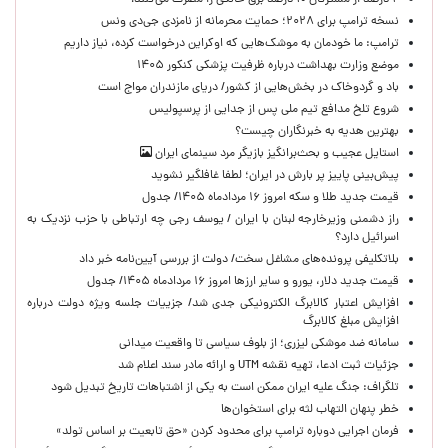
۲ درصد از مشترکان ۱۰ درصد برق خانگی را مصرف می‌کنند!
نسخه ترامپ برای ۲۰۲۸؛ حمایت محرمانه از نامزدی جی‌دی ونس
ترامپ: ما خودمان به موشک‌هایی که اوکراین درخواست کرده، نیاز داریم
موضع وزارت بهداشت درباره ظرفیت پزشکی کنکور ۱۴۰۵
باد و گردوخاک در بخش‌هایی از کشور/ دریای مازندران مواج است
شروع تلخ مدافع تیم ملی پس از جدایی از پرسپولیس
بهترین هدیه به خبرنگاران چیست؟
استایل عجیب و بحث‌برانگیز بازیگر مرد سینمای ایران
پیش‌بینی پاییز پر بارش در ایران؛ لطفا غافلگیر نشوید
قیمت جدید طلا و سکه امروز ۱۶ مردادماه ۱۴۰۵/ جدول
راز دشمنی وزیرخارجه لبنان با ایران / یوسف رجی چه ارتباطی با حزب نزدیک به
اسرائیل دارد؟
بلاتکلیفی پرونده‌های مشاغل سخت/ دولت از بررسی آیین‌نامه خبر داد
قیمت جدید دلار، یورو و سایر ارزها امروز ۱۶ مردادماه ۱۴۰۵/ جدول
افزایش اعتبار کالابرگ الکترونیکی جدی شد/ جزییات جلسه ویژه دولت درباره
افزایش مبلغ کالابرگ
سامانه ضد موشکی لیزری؛ از بلوف سیاسی تا واقعیت میدانی
جزئیات ثبت ادعا، تهیه نقشه UTM و ارائه مادر سند اعلام شد
تلگراف: جنگ علیه ایران ممکن است به یکی از اشتباهات تاریخ تبدیل شود
خطر پنهان التهاب لثه برای استخوان‌ها
فرمان اجرایی دوباره ترامپ برای محدود کردن «حق تابعیت بر اساس تولد»