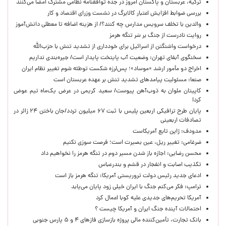
ترکیه، عربستان و پاکستان امروز در جده توافقنامه نظامی مشترک امضا می‌کنند
بررسی ضوابط افزایش اعتبار کالابرگ در نشست وزرای اقتصاد و کار
والدین با تخلف سرویس مدارس چه کنند؟/ از هزینه اضافه تا معطلی دانش‌آموز
روایت نادرست از جنگ بر سَر تنگه هرمز
درخواست واشنگتن از اسرائیل برای خودداری از تشدید تنش با حزب‌الله
سخنگوی آبفای تهران: وضعیت آب پایتخت پایدار است/ جیره‌بندی نداریم
اخراج دو مأمور ارشد «موساد»؛ پس‌لرزه شکست توطئه شوم تغییر نظام ایران
صنعا: مسئولیت پیامدهای تشدید تنش بر عهده عربستان است
کاپیتان ملوان به ذوب‌آهن پیوست/ سعید کریمی در عرض یک‌ماه تیم عوض
کرد!
پایان طرح ترافیکی اربعین پلیس با ثبت ۶۷ میلیون تردد/جان باختن ۲۴ زائر در
تصادفات اربعینی
مدودف: ژاپن تابع آمریکاست
ضرغامی: تغییر ریل، عین بصیرت است؛ فرصت سوزی نکنیم
محسن رضایی: اجازه باز شدن مسیر دوم در تنگه هرمز را نخواهیم داد
تکذیب اصابت و انفجار در قشم و بندرعباس
ادعای جدید رئیس دولت تروریستی آمریکا: تنگه هرمز باز است
ترامپ: فکر می‌کنم جنگ با ایران خیلی زود پایان می‌یابد
آمریکا تحریم‌های جدیدی علیه کوبا اعمال کرد
احتمالات آینده جنگ ایران و آمریکا چیست ؟
بانک تجارت، تأمین‌کننده مالی پروژه بازسازی فازهای ۴ و ۵ پارس جنوبی