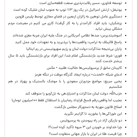
توسعه فناوری، مسیر رقابت‌پذیری صنعت قطعه‌سازی است
یونیفل: ارتش اسرائیل در یک روز ۱۱۳ توپ به جنوب لبنان شلیک کرده است
دستگیری عامل توهین به زائران اربعین در فضای مجازی توسط پلیس قزوین
پزشکیان: باید افراد کارآمدتر را به کار گرفت/ کاری می کنیم در معیشت مردم
مشکلی پیش نیاید
آسوشیتدپرس: صدها نظامی آمریکایی در جنگ علیه ایران ضربه مغزی شده‌اند
پاسخ قالیباف به ترامپ: واقعیت‌ها را بپذیرید و به تعهدات خود عمل کنید
پایان بی‌نتیجه مذاکرات دولت لبنان و رژیم صهیونیستی در رم ایتالیا
فوری؛ شرط جدید بازنشستگی اعلام شد/ این افراد برای بازنشستگی باید ۵ سال
بیشتر خدمت کنند
کاپیتان سابق از پرسپولیسی‌ها حلالیت طلبید + عکس
ادعای شبکه «الحدث» درباره ایجاد گذرگاه موقت در تنگه هرمز
یحیی سریع: مواضع مزدوران سعودی را با موشک بالستیک و پهپاد در هم
شکستیم
حزب‌الله: دولت لبنان مذاکرات و امتیازدهی به تل‌آویو را متوقف کند
عجیب اما واقعی:رقم فسخ قرارداد رضاییان با استقلال فقط ۱۰۰میلیون تومان!
اصلاح قانون مهریه به دستورکار مجلس بازگشت
این خوراکی‌ها را بخورید تا آلزایمر نگیرید
دو بازیکن آزاد در راه پیوستن به پرسپولیس
چرا خداوند بر خوردن این ۳ میوه تأکید کرده است؟!
چرا قیمت طلا در ایران با بازار جهانی متفاوت است؟