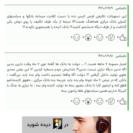
ناشناس
۴۲۰۸۹۶۹
این تسهیلات تکلیفی قرض الپس نده با نسبت کفایت سرمایه بانکها و سیاستهای
کنترلی بانک مرکزی هماهنگ هست؟!! میشه از یک طرف تکلیف را روی دوش یکی
گذاشت و از طرف دیگه حسابشو کشید؟! بانک آینده را همینجوری نکردند؟!
۰
۰
۰
۰
۰
ناشناس
۴۲۰۸۹۸۶
اعتبار مصوبه ۶ ماهه هست ؟... دولت به بانک ها گفته توی ۶ ماه وقت دارین بدین
اگه ندین دیگه نیازی نیست بدین؟! خداییش مردم مسخره کردین ؟! این یعنی عمدی
جلوی تولید داخل گرفتن ؟! دولت اگه واقعا تصمیم داشت وام بده باید می‌گفت :
بانکی که در عرض ۶ ماه نتونه وام بده باید جریمه بده بانک مرکزی ، حقوق کارمنداشو
قطع کنه و اینجور کارا تا بانک مجبور بشه به تولید کننده وام بده ، ما نیازی به جنگ با
آمریکا نداریم همین سیاستهای غلط برامون بسه
۰
۰
۰
۰
۰