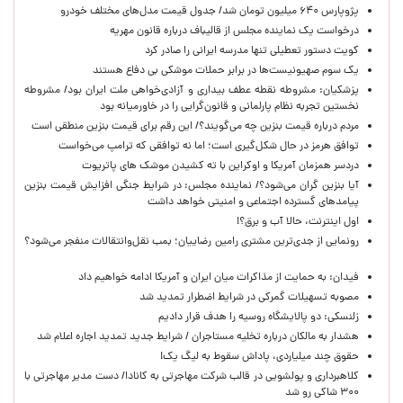
پژوپارس ۶۴۰ میلیون تومان شد/ جدول قیمت مدل‌های مختلف خودرو
درخواست یک نماینده مجلس از قالیباف درباره قانون مهریه
کویت دستور تعطیلی تنها مدرسه ایرانی را صادر کرد
یک‌ سوم صهیونیست‌ها در برابر حملات موشکی بی دفاع هستند
پزشکیان: مشروطه نقطه عطف بیداری و آزادی‌خواهی ملت ایران بود/ مشروطه
نخستین تجربه نظام پارلمانی و قانون‌گرایی را در خاورمیانه بود
مردم درباره قیمت بنزین چه می‌گویند؟/ این رقم برای قیمت بنزین منطقی است
توافق هرمز در حال شکل‌گیری است؛ اما نه توافقی که ترامپ می‌خواست
دردسر همزمان آمریکا و اوکراین با ته کشیدن موشک های پاتریوت
آیا بنزین گران می‌شود؟/ نماینده مجلس: در شرایط جنگی افزایش قیمت بنزین
پیامدهای گسترده اجتماعی و امنیتی خواهد داشت
اول اینترنت، حالا آب و برق؟!
رونمایی از جدی‌ترین مشتری رامین رضاییان؛ بمب نقل‌وانتقالات منفجر می‌شود؟
فیدان: به حمایت از مذاکرات میان ایران و آمریکا ادامه خواهیم داد
مصوبه تسهیلات گمرکی در شرایط اضطرار تمدید شد
زلنسکی: دو پالایشگاه روسیه را هدف قرار دادیم
هشدار به مالکان درباره تخلیه مستاجران / شرایط جدید تمدید اجاره اعلام شد
حقوق چند میلیاردی، پاداش سقوط به لیگ یک!
کلاهبرداری و پولشویی در قالب شرکت مهاجرتی به کانادا/ دست مدیر مهاجرتی با
۳۰۰ شاکی رو شد