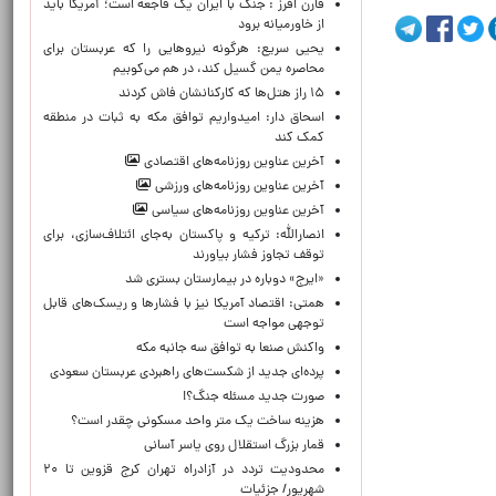
فارن افرز : جنگ با ایران یک فاجعه است؛ آمریکا باید
از خاورمیانه برود
یحیی سریع: هرگونه نیروهایی را که عربستان برای
محاصره یمن گسیل کند، در هم می‌کوبیم
۱۵ راز هتل‌ها که کارکنانشان فاش کردند
اسحاق دار: امیدواریم توافق مکه به ثبات در منطقه
کمک کند
آخرین عناوین روزنامه‌های اقتصادی
آخرین عناوین روزنامه‌های ورزشی
آخرین عناوین روزنامه‌های سیاسی
انصارالله: ترکیه و پاکستان به‌جای ائتلاف‌سازی، برای
توقف تجاوز فشار بیاورند
«ایرج» دوباره در بیمارستان بستری شد
همتی: اقتصاد آمریکا نیز با فشارها و ریسک‌های قابل
توجهی مواجه است
واکنش صنعا به توافق سه جانبه مکه
پرده‌ای جدید از شکست‌های راهبردی عربستان سعودی
صورت جدید مسئله جنگ؟!
هزینه ساخت یک متر واحد مسکونی چقدر است؟
قمار بزرگ استقلال روی یاسر آسانی
محدودیت تردد در آزادراه تهران کرج قزوین تا ۲۰
شهریور/ جزئیات