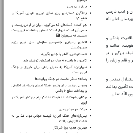
توضیح
یراق درب ریلی
بان و ادب فارسی
پنتاگون دسترسی وزیر سابق نیروی هوایی آمریکا را
قطع کرد
دمان اعلی‌الله
جو کنت: افسانه‌ای که می‌گوید ایران پر از تروریست و
حامی آن است، دروغ است؛ داعش و القاعده تروریست
هستند نه شیعیان!
اقعیت زندگی و
افشای رسوایی جاسوسی سازمان ملل برای رژیم
 هویت، اصالت و
صهیونیستی
یف بزرگی را بر
شست‌وشوی کاهو را جدی بگیرید
 قلم و زبان را
کامیون با راننده ۸ ساله در اصفهان توقیف شد
سی‌ان‌ان: آمریکا به دنبال راهی برای خروج از جنگ
ایران است
ستقلال تمدنی و
رسانه؛ سنگر نخست در جنگ روایت‌ها
رسوایی جدید برای رئیس فیفا/ ادعای رابطه غیراخلاقی
هت تأمین پدافند
و پرداخت مبلغ ۶ رقمی
ن‌ِ الله تعالی.
برکناری شوکه‌کننده فرمانده لشکر پنجم ارتش آمریکا در
اروپا
حركت در ميدان مين
پس‌لرزه‌های جنگ ایران؛ قیمت جهانی مواد غذایی به
شدت افزایش یافت
بهترین هدیه روز خبرنگار