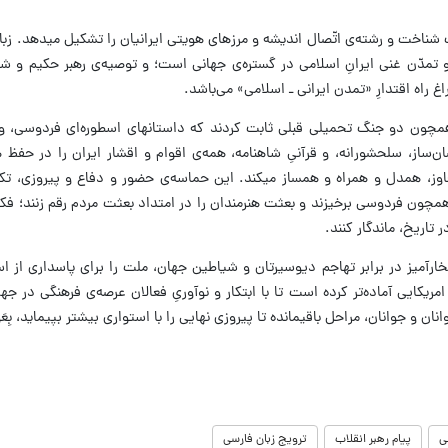
الب شناخت و رشته‌ی اتّصال اندیشه و مرزهای هویتی ایرانیان را تشکیل میدهد. ز
 تمدّن غنی ایرانِ اسلامی در گستره‌‌ی جهانی است؛ و توصیه‌ی رهبر حکیم و شهی
 راه اقتدارِ «تمدن ایرانی ـ اسلامی» می‌باشد.
چون دو جنگ تحمیلی قبلی ثابت کردند که داستانهای اسطوره‌ای فردوسی، و
ن‌ساز، سلحشورانه، و قرآنیِ شاهنامه، همه‌ی اقوام و اقشار ایران را در حفظ
جاوز، همدل و همراه و همساز میکند. این حماسه‌ی حضور و دفاع و پیروزی، تکل
چون فردوسی برخیزند و بعثت هنرمندان را در امتداد بعثت مردم رقم زنند؛ فکر و
تاریخ، ماندگار کنند.
رآمیز در برابر تهاجم دیوسیرتان و شیاطین جهان، ملت را برای پاسداری از ا
امریکایی آماده‌تر کرده است تا با ابتکار و نوآوریِ فعالان عرصه‌ی فرهنگی در ج
ان و جوانان، مراحل باقیمانده تا پیروزی نهایی را با استواری بیشتر بپیماید، بِعَو
ی
پیام رهبر انقلاب
ترویج زبان فارسی