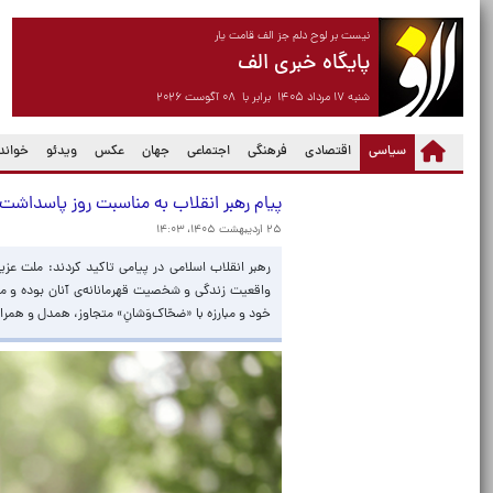
نیست بر لوح دلم جز الف قامت یار
پایگاه خبری الف
شنبه ۱۷ مرداد ۱۴۰۵ برابر با ۰۸ آگوست ۲۰۲۶
(current)
سیاسی
اقتصادی
فرهنگی
اجتماعی
جهان
عکس
ویدئو
خواندن
پیام رهبر انقلاب به مناسبت روز پاسداشت
۲۵ اردیبهشت ۱۴۰۵، ۱۴:۰۳
رهبر انقلاب اسلامی در پیامی تاکید کردند: ملت ع
واقعیت زندگی و شخصیت قهرمانانه‌ی آنان بوده و مفا
خود و مبارزه با «ضحّاک‌وَشانِ» متجاوز، همدل و همرا