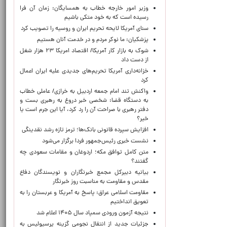
وزیر امور خارجه خطاب به همسایگان: زمان آن فرا
رسیده است که به خود متکی باشیم
سنای آمریکا لایحه تحریم ایران و روسیه را تصویب کرد
پزشکیان: ما نوکر مردم و در خدمت آنان هستیم
شوک به بازار کار آمریکا/ اقتصاد امریکا ۲۳ هزار شغل
از دست داد
خزانه‌داری آمریکا تحریم‌های جدیدی علیه ایران اعمال
کرد
واکنش تند امام جمعه اردبیل به خرازی/ عاملی خطاب
به دستگاه قضا: شخصی خبر دروغ به رهبری بست و
دفتر رهبری با صراحت آن را رد کرد، آیا این جرم است یا
خیر؟
افزایش سپرده قانونی بانک‌ها؛ ترمز تازه رشد نقدینگی
نشست خبری رئیس‌جمهور فردا برگزار می‌شود
متن کامل توافق مکه؛ اردوغان و مقامات سعودی چه
گفتند؟
بیانیه دبیرکل مجمع خبرنگاران و نویسندگان دفاع
مقدس و مقاومت به مناسبت روز خبرنگار
مقاومت اسلامی عراق: پاسخ به آمریکا و عربستان را به
تعویق انداختیم
نتیجه آزمون ورودی سمپاد سال ۱۴۰۵ اعلام شد
جزئیات جدید از انتقال نجومی گزینه پرسپولیس به