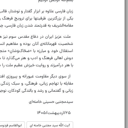
بسم‌الله الرّحمن الرّحیم
زبان فارسی علاوه بر ابزار گفتار و نوشتار، ق
یکی از بزرگترین ظرفیتها برای ترویج فرهنگ و
مقامه‌الشریف به قدرتمند شدن زبان فارسی، چراغ
ملت عزیز ایران در دفاع مقدس سوم نیز هم
شخصیت قهرمانانه‌ی آنان بوده و مفاهیم انسا
استقلال خود و مبارزه با «ضحّاک‌وَشانِ» مت
دوش اهالی فرهنگ و ادب و هنر می‌گذارد تا هم
با هنر درآمیزند و روایت خیزش عظیم ملت را در 
از سوی دیگر مقاومت غیورانه و پیروزی افتخا
مقابله با تهاجم زبانی، فرهنگی، و سبک زندگی 
زبانی و گفتمانی و رشد و بالندگی کودکان، نوجوان
سیدمجتبی حسینی خامنه‌ای
۲۵/اردیبهشت/۱۴۰۵
آیت الله سید مجتبی خامنه ای
ابوالقاسم فردوس