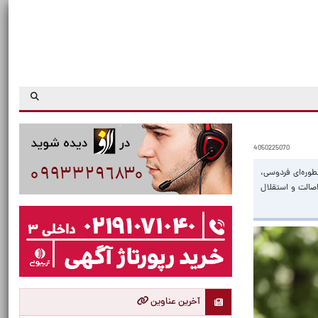
4050225070
طوره‌ای فردوسی،
اصالت و استقلال
آخرین عناوین