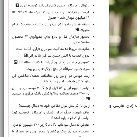
ناتوانی آمریکا در پنهان کردن ضربات کوبنده ایران
قیمت جدید طلا و سکه امروز ۱۷ مردادماه ۱۴۰۵/ طلا
۱۹ میلیون تومان شد + جدول
لحظه‌ فحش دادن اکبر عبدی در پشت صحنه یک فیلم
معروف
دستور سازمان غذا و دارو برای جمع‌آوری ۳ محصول
سلامت‌محور
شایعات مربوط به معافیت سربازان فراری کذب است
بدون تعارف با آتش نشان فداکار مازندرانی
تصویری جالب از پیرترین گربه دنیا که ۳۱ ساله شد
سید حسن نصرالله در منزل چگونه پدری بود؟
رشد بورس در اولین روز معاملات هفته/ شاخص کل
وارد کانال ۵.۵ میلیون واحد شد
ترامپ: تورم ایران که قبل از جنگ ۵ درصد بود را الان
به ۳۰۰ درصد رسانده‌ایم!/واکنش بانک مرکزی را ببینید
ت ۲۵ اردیبهشت‌ماه، روز پاسداشت زبان فارسی و
ژاپن با افزایش توان نظامی خود به دنبال چیست؟
چاک شومر: جنگ ایران اشتغال آمریکا را تخریب کرد؛
ترامپ از کدام سیاره آمده؟!
معرفی ۵ مدل لپ تاپ Core i۷ زیر ۲۰۰ میلیون تومان
استعلام سوابق چک برگشتی؛ تمام روش ها همراه با