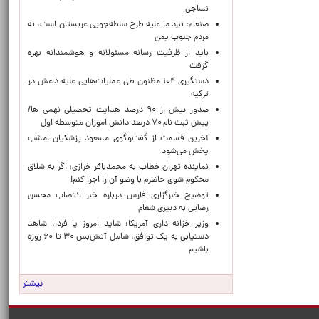
نساجی
صنعاء: نبرد ما علیه طرح سلطه‌جویی عربستان است، نه
مردم جنوب یمن
باید از ظرفیت رسانه مسئولانه و هوشمندانه بهره
گرفت
دستگیری ۱۰۴ مظنون طی عملیات‌هایی علیه داعش در
ترکیه
صدور بیش از ۹۰ درصد هدایت تحصیلی نهمی ها/
پیش ثبت نام ۷۰ درصد دانش اموزان متوسطه اول
آخرین قسمت از گفت‌وگوی مسعود پزشکیان امشب
پخش می‌شود
نماینده تهران خطاب به محمدباقر خرازی: اگر به شلاق
محکوم شوی حاضرم با وضو آن را اجرا کنم!
توضیح خبرگزاری فارس درباره خبر انتصاب محسن
رضایی به دبیری شعام
وزیر خزانه داری آمریکا: شاید امروز یا فردا، شاهد
دستیابی به یک توافق، شامل آتش‌بس ۳۰ تا ۶۰ روزه
باشیم
بیشتر