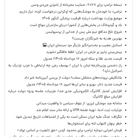
نسخه ترامپ برای ۲۰۲۸؛ حمایت محرمانه از نامزدی جی‌دی ونس
ترامپ: ما خودمان به موشک‌هایی که اوکراین درخواست کرده، نیاز داریم
موضع وزارت بهداشت درباره ظرفیت پزشکی کنکور ۱۴۰۵
باد و گردوخاک در بخش‌هایی از کشور/ دریای مازندران مواج است
شروع تلخ مدافع تیم ملی پس از جدایی از پرسپولیس
بهترین هدیه به خبرنگاران چیست؟
استایل عجیب و بحث‌برانگیز بازیگر مرد سینمای ایران
پیش‌بینی پاییز پر بارش در ایران؛ لطفا غافلگیر نشوید
قیمت جدید طلا و سکه امروز ۱۶ مردادماه ۱۴۰۵/ جدول
راز دشمنی وزیرخارجه لبنان با ایران / یوسف رجی چه ارتباطی با حزب نزدیک به
اسرائیل دارد؟
بلاتکلیفی پرونده‌های مشاغل سخت/ دولت از بررسی آیین‌نامه خبر داد
قیمت جدید دلار، یورو و سایر ارزها امروز ۱۶ مردادماه ۱۴۰۵/ جدول
افزایش اعتبار کالابرگ الکترونیکی جدی شد/ جزییات جلسه ویژه دولت درباره
افزایش مبلغ کالابرگ
سامانه ضد موشکی لیزری؛ از بلوف سیاسی تا واقعیت میدانی
جزئیات ثبت ادعا، تهیه نقشه UTM و ارائه مادر سند اعلام شد
تلگراف: جنگ علیه ایران ممکن است به یکی از اشتباهات تاریخ تبدیل شود
خطر پنهان التهاب لثه برای استخوان‌ها
فرمان اجرایی دوباره ترامپ برای محدود کردن «حق تابعیت بر اساس تولد»