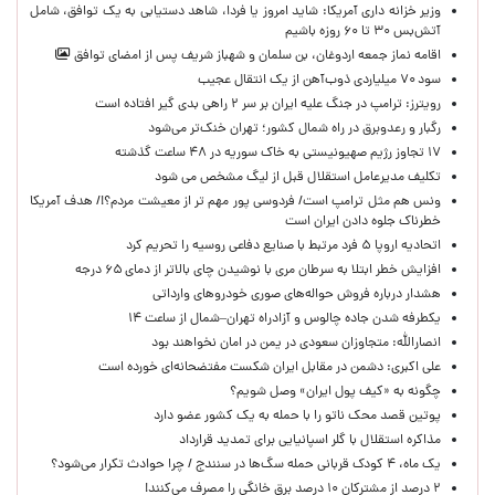
وزیر خزانه داری آمریکا: شاید امروز یا فردا، شاهد دستیابی به یک توافق، شامل
آتش‌بس ۳۰ تا ۶۰ روزه باشیم
اقامه نماز جمعه اردوغان، بن ‌سلمان و شهباز شریف پس از امضای توافق
سود ۷۰ میلیاردی ذوب‌آهن از یک انتقال عجیب
رویترز: ترامپ در جنگ علیه ایران بر سر ۲ راهی بدی گیر افتاده است
رگبار و رعدوبرق در راه شمال کشور؛ تهران خنک‌تر می‌شود
۱۷ تجاوز رژیم صهیونیستی به خاک سوریه در ۴۸ ساعت گذشته
تکلیف مدیرعامل استقلال قبل از لیگ مشخص می شود
ونس هم مثل ترامپ است/ فردوسی پور مهم تر از معیشت مردم؟!/ هدف آمریکا
خطرناک جلوه دادن ایران است
اتحادیه اروپا ۵ فرد مرتبط با صنایع دفاعی روسیه را تحریم کرد
افزایش خطر ابتلا به سرطان مری با نوشیدن چای بالاتر از دمای ۶۵ درجه
هشدار درباره فروش حواله‌های صوری خودروهای وارداتی
یکطرفه شدن جاده چالوس و آزادراه تهران–شمال از ساعت ۱۴
انصارالله: متجاوزان سعودی در یمن در امان نخواهند بود
علی اکبری: دشمن در مقابل ایران شکست مفتضحانه‌ای خورده است
چگونه به «کیف پول ایران» وصل شویم؟
پوتین قصد محک ناتو را با حمله به یک کشور عضو دارد
مذاکره استقلال با گلر اسپانیایی برای تمدید قرارداد
یک ماه، ۴ کودک قربانی حمله سگ‌ها در سنندج / چرا حوادث تکرار می‌شود؟
۲ درصد از مشترکان ۱۰ درصد برق خانگی را مصرف می‌کنند!