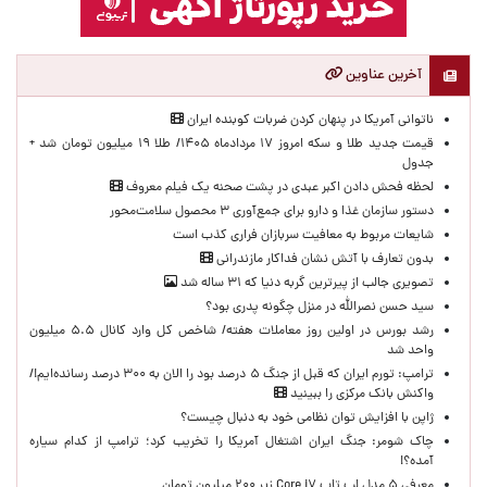
آخرین عناوین
ناتوانی آمریکا در پنهان کردن ضربات کوبنده ایران
قیمت جدید طلا و سکه امروز ۱۷ مردادماه ۱۴۰۵/ طلا ۱۹ میلیون تومان شد +
جدول
لحظه‌ فحش دادن اکبر عبدی در پشت صحنه یک فیلم معروف
دستور سازمان غذا و دارو برای جمع‌آوری ۳ محصول سلامت‌محور
شایعات مربوط به معافیت سربازان فراری کذب است
بدون تعارف با آتش نشان فداکار مازندرانی
تصویری جالب از پیرترین گربه دنیا که ۳۱ ساله شد
سید حسن نصرالله در منزل چگونه پدری بود؟
رشد بورس در اولین روز معاملات هفته/ شاخص کل وارد کانال ۵.۵ میلیون
واحد شد
ترامپ: تورم ایران که قبل از جنگ ۵ درصد بود را الان به ۳۰۰ درصد رسانده‌ایم!/
واکنش بانک مرکزی را ببینید
ژاپن با افزایش توان نظامی خود به دنبال چیست؟
چاک شومر: جنگ ایران اشتغال آمریکا را تخریب کرد؛ ترامپ از کدام سیاره
آمده؟!
معرفی ۵ مدل لپ تاپ Core i۷ زیر ۲۰۰ میلیون تومان