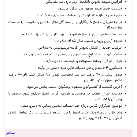
افزایش سپرده قانونی بانک‌ها؛ ترمز تازه رشد نقدینگی
نشست خبری رئیس‌جمهور فردا برگزار می‌شود
متن کامل توافق مکه؛ اردوغان و مقامات سعودی چه گفتند؟
بیانیه دبیرکل مجمع خبرنگاران و نویسندگان دفاع مقدس و مقاومت به مناسبت
روز خبرنگار
مقاومت اسلامی عراق: پاسخ به آمریکا و عربستان را به تعویق انداختیم
نتیجه آزمون ورودی سمپاد سال ۱۴۰۵ اعلام شد
جزئیات جدید از انتقال نجومی گزینه پرسپولیس به نساجی
صنعاء: نبرد ما علیه طرح سلطه‌جویی عربستان است، نه مردم جنوب یمن
باید از ظرفیت رسانه مسئولانه و هوشمندانه بهره گرفت
دستگیری ۱۰۴ مظنون طی عملیات‌هایی علیه داعش در ترکیه
صدور بیش از ۹۰ درصد هدایت تحصیلی نهمی ها/ پیش ثبت نام ۷۰ درصد
دانش اموزان متوسطه اول
آخرین قسمت از گفت‌وگوی مسعود پزشکیان امشب پخش می‌شود
نماینده تهران خطاب به محمدباقر خرازی: اگر به شلاق محکوم شوی حاضرم با
وضو آن را اجرا کنم!
توضیح خبرگزاری فارس درباره خبر انتصاب محسن رضایی به دبیری شعام
وزیر خزانه داری آمریکا: شاید امروز یا فردا، شاهد دستیابی به یک توافق، شامل
آتش‌بس ۳۰ تا ۶۰ روزه باشیم
بیشتر