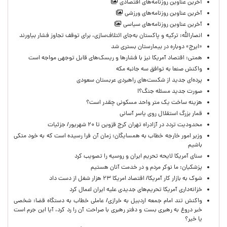
آخرین عناوین روزنامه‌های اقتصادی
آخرین عناوین روزنامه‌های ورزشی
آخرین عناوین روزنامه‌های سیاسی
انصارالله: ترکیه و پاکستان به‌جای ائتلاف‌سازی، برای توقف تجاوز فشار بیاورند
«ایرج» دوباره در بیمارستان بستری شد
همتی: اقتصاد آمریکا نیز با فشارها و ریسک‌های قابل توجهی مواجه است
واکنش صنعا به توافق سه جانبه مکه
پرده‌ای جدید از شکست‌های راهبردی عربستان سعودی
صورت جدید مسئله جنگ؟!
هزینه ساخت یک متر واحد مسکونی چقدر است؟
قمار بزرگ استقلال روی یاسر آسانی
محدودیت تردد در آزادراه تهران کرج قزوین تا ۲۰ شهریور/ جزئیات
وزیر امور خارجه خطاب به همسایگان: زمان آن فرا رسیده است که به خود متکی
باشیم
سنای آمریکا لایحه تحریم ایران و روسیه را تصویب کرد
پزشکیان: ما نوکر مردم و در خدمت آنان هستیم
شوک به بازار کار آمریکا/ اقتصاد امریکا ۲۳ هزار شغل از دست داد
خزانه‌داری آمریکا تحریم‌های جدیدی علیه ایران اعمال کرد
واکنش تند امام جمعه اردبیل به خرازی/ عاملی خطاب به دستگاه قضا: شخصی
خبر دروغ به رهبری بست و دفتر رهبری با صراحت آن را رد کرد، آیا این جرم است
یا خیر؟