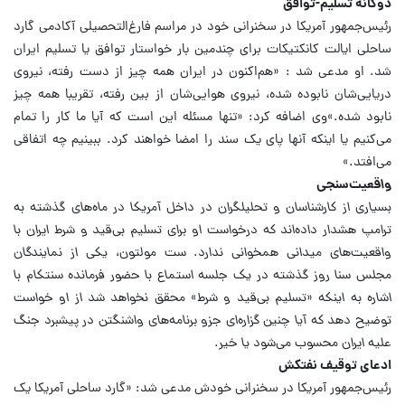
دوگانه تسلیم-توافق
رئیس‌جمهور آمریکا در سخنرانی خود در مراسم فارغ‌التحصیلی آکادمی گارد
ساحلی ایالت کانکتیکات برای چندمین بار خواستار توافق یا تسلیم ایران
شد.
او مدعی شد : «هم‌اکنون در ایران همه چیز از دست رفته، نیروی
دریایی‌شان نابوده شده، نیروی هوایی‌شان از بین رفته، تقریبا همه چیز
نابود شده.»
وی اضافه کرد: «تنها مسئله این است که آیا ما کار را تمام
می‌کنیم یا اینکه آنها پای یک سند را امضا خواهند کرد. ببینیم چه اتفاقی
می‌افتد.»
واقعیت‌سنجی
بسیاری از کارشناسان و تحلیلگران در داخل آمریکا در ماه‌های گذشته به
ترامپ هشدار داده‌اند که درخواست او برای تسلیم بی‌قید و شرط ایران با
واقعیت‌های میدانی همخوانی ندارد.
ست مولتون، یکی از نمایندگان
مجلس سنا روز گذشته در یک جلسه استماع با حضور فرمانده سنتکام با
اشاره به اینکه «تسلیم بی‌قید و شرط» محقق نخواهد شد از او خواست
توضیح دهد که آیا چنین گزاره‌ای جزو برنامه‌های واشنگتن در پیشبرد جنگ
علیه ایران محسوب می‌شود یا خیر.
ادعای توقیف نفتکش
رئیس‌جمهور آمریکا در سخنرانی خودش مدعی شد: «گارد ساحلی آمریکا یک