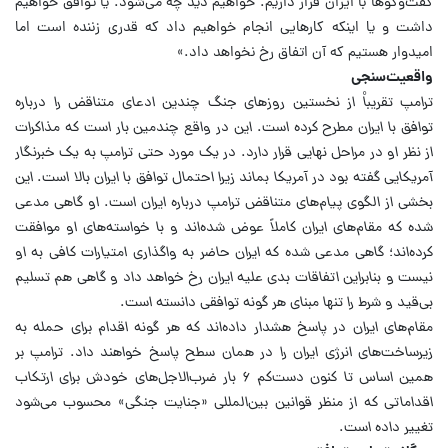
گفت‌وگوها با ایران قرار داریم. خواهیم دید چه می‌شود. یا توافق خواهیم
داشت و یا اینکه کارهایی انجام خواهیم داد که قدری زننده است اما
امیدوار هستیم که آن اتفاق رخ نخواهد داد.»
واقعیت‌سنجی
ترامپ تقریباْ از نخستین روزهای جنگ چندین ادعای متناقض را درباره
توافق با ایران مطرح کرده است. این در واقع چندمین بار است که مذاکرات
از نظر او در مراحل نهایی قرار دارد.
در یک مورد حتی ترامپ به یک خبرنگار
آمریکایی گفته بود در آمریکا بماند زیرا احتمال توافق با ایران بالا است. این
بخشی از الگوی پیام‌های متناقض ترامپ درباره ایران است.
او گاهی مدعی
شده که مقام‌های ایران کاملاً عوض شده‌اند و با خواسته‌های او موافقت
کرده‌اند؛ گاهی مدعی شده که ایران حاضر به واگذاری امتیارات کافی به او
نیست و بنابراین اتفاقات بدی علیه ایران رخ خواهد داد و گاهی هم تسلیم
بی‌قید و شرط را تنها مبنای هر گونه توافقی دانسته است.
مقام‌های ایران در پاسخ هشدار داده‌اند که هر گونه اقدام برای حمله به
زیرساخت‌های انرژی ایران را در همان سطح پاسخ خواهند داد.
ترامپ بر
همین اساس تا کنون دست‌کم ۶ بار ضرب‌الاجل‌های خودش برای ارتکاب
اقداماتی که از منظر قوانین بین‌المللی «جنایت جنگی» محسوب می‌شود
تغییر داده است.