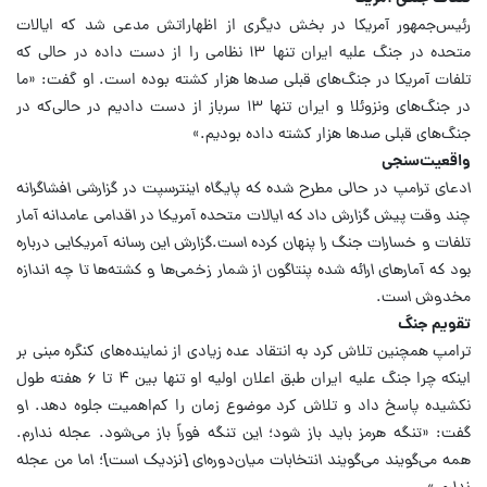
رئیس‌جمهور آمریکا در بخش دیگری از اظهاراتش مدعی شد که ایالات
متحده در جنگ علیه ایران تنها ۱۳ نظامی را از دست داده در حالی که
تلفات آمریکا در جنگ‌های قبلی صدها هزار کشته بوده است.
او گفت: «ما
در جنگ‌های ونزوئلا و ایران تنها ۱۳ سرباز از دست دادیم در حالی‌که در
جنگ‌های قبلی صدها هزار کشته داده بودیم.»
واقعیت‌سنجی
ادعای ترامپ در حالی مطرح شده که پایگاه اینترسپت در گزارشی افشاگرانه
چند وقت پیش گزارش داد که ایالات متحده آمریکا در اقدامی عامدانه آمار
تلفات و خسارات جنگ را پنهان کرده است.
گزارش این رسانه آمریکایی درباره
بود که آمارهای ارائه شده پنتاگون از شمار زخمی‌ها و کشته‌ها تا چه اندازه
مخدوش است.
تقویم جنگ
ترامپ همچنین تلاش کرد به انتقاد عده زیادی از نماینده‌های کنگره مبنی بر
اینکه چرا جنگ علیه ایران طبق اعلان اولیه او تنها بین ۴ تا ۶ هفته طول
نکشیده پاسخ داد و تلاش کرد موضوع زمان را کم‌اهمیت جلوه دهد.
او
گفت: «تنگه هرمز باید باز شود؛ این تنگه فوراً باز می‌شود. عجله ندارم.
همه می‌گویند می‌گویند انتخابات میان‌دوره‌ای [نزدیک است]؛ اما من عجله