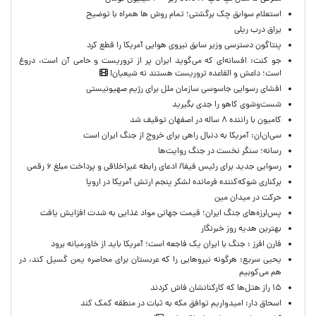
استعلام سوابق چک برگشتی؛ تمام روش ها همراه با توضیح
یراق درب ریلی
پنتاگون دسترسی وزیر سابق نیروی هوایی آمریکا را قطع کرد
جو کنت: افسانه‌ای که می‌گوید ایران پر از تروریست و حامی آن است، دروغ
است؛ داعش و القاعده تروریست هستند نه شیعیان!
افشای رسوایی جاسوسی سازمان ملل برای رژیم صهیونیستی
شست‌وشوی کاهو را جدی بگیرید
کامیون با راننده ۸ ساله در اصفهان توقیف شد
سی‌ان‌ان: آمریکا به دنبال راهی برای خروج از جنگ ایران است
رسانه؛ سنگر نخست در جنگ روایت‌ها
رسوایی جدید برای رئیس فیفا/ ادعای رابطه غیراخلاقی و پرداخت مبلغ ۶ رقمی
برکناری شوکه‌کننده فرمانده لشکر پنجم ارتش آمریکا در اروپا
حركت در ميدان مين
پس‌لرزه‌های جنگ ایران؛ قیمت جهانی مواد غذایی به شدت افزایش یافت
بهترین هدیه روز خبرنگار
فارن افرز : جنگ با ایران یک فاجعه است؛ آمریکا باید از خاورمیانه برود
یحیی سریع: هرگونه نیروهایی را که عربستان برای محاصره یمن گسیل کند، در
هم می‌کوبیم
۱۵ راز هتل‌ها که کارکنانشان فاش کردند
اسحاق دار: امیدواریم توافق مکه به ثبات در منطقه کمک کند