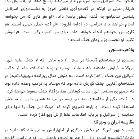
به خواست اسرائیل مورد سرزنش قرار می‌دهند پاسخ دهد.
او به سوال یک
خبرنگار مبنی بر اینکه در گفت‌وگوی تلفنی امروز به نخست‌وزیر اسرائیل
بنیامین نتانیاهو چه گفته اینطور پاسخ داد: «او هر کاری که من بخواهم
انجام خواهد داد.»
ترامپ در ادامه افزود: «او آدم خیلی خوبی است. هر
کاری من بخواهم انجام خواهد داد. برای من آدم بزرگی است. فراموش
نکنید او نخست‌وزیر زمان جنگ است.»
واقعیت‌سنجی
بسیاری از رسانه‌های آمریکا در بیش از دو ماهی که از جنگ علیه ایران
می‌گذرد گزارش داده‌اند که دونالد ترامپ بر پایه اطلاعات غلط از جانب
اسرائیل این جنگ را آغاز کرده است.
به عنوان مثال روزنامه نیویورک‌تایمز در
هفته‌های آغازین جنگ گزارش داده بود که موساد به ترامپ وعده داده بود
که جمهوری اسلامی ایران مدت کوتاهی بعد از آغاز جنگ سقوط خواهد کرد.
جو کنت، یکی از مقام‌های ضد تروریسم ترامپ به همین دلیل از سمتش
استعفا کرده است. او بارها تصریح کرده که آمریکا این جنگ را تنها برای
حمایت از اسرائیل و بر پایه اطلاعات غلط از تل‌آویو آغاز کرده است.
مقایسه ایران و ونزوئلا
رئیس‌جمهور آمریکا در بخش دیگری از اظهاراتش مدعی شد که علاوه بر
ونزوئلا توانسته است ایران را هم به تصرف خودش در آورد.
ترامپ گفت: