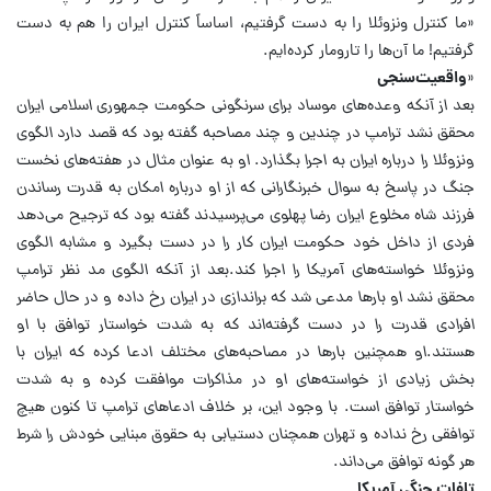
«ما کنترل ونزوئلا را به دست گرفتیم، اساساً کنترل ایران را هم به دست
گرفتیم! ما آن‌ها را تارومار کرده‌ایم.
«
واقعیت‌سنجی
بعد از آنکه وعده‌های موساد برای سرنگونی حکومت جمهوری اسلامی ایران
محقق نشد ترامپ در چندین و چند مصاحبه گفته بود که قصد دارد الگوی
ونزوئلا را درباره ایران به اجرا بگذارد.
او به عنوان مثال در هفته‌های نخست
جنگ در پاسخ به سوال خبرنگارانی که از او درباره امکان به قدرت رساندن
فرزند شاه مخلوع ایران رضا پهلوی می‌پرسیدند گفته بود که ترجیح می‌دهد
فردی از داخل خود حکومت ایران کار را در دست بگیرد و مشابه الگوی
ونزوئلا خواسته‌های آمریکا را اجرا کند.
بعد از آنکه الگوی مد نظر ترامپ
محقق نشد او بارها مدعی شد که براندازی در ایران رخ داده و در حال حاضر
افرادی قدرت را در دست گرفته‌اند که به شدت خواستار توافق با او
هستند.
او همچنین بارها در مصاحبه‌های مختلف ادعا کرده که ایران با
بخش زیادی از خواسته‌های او در مذاکرات موافقت کرده و به شدت
خواستار توافق است. با وجود این، بر خلاف ادعاهای ترامپ تا کنون هیچ
توافقی رخ نداده و تهران همچنان دستیابی به حقوق مبنایی خودش را شرط
هر گونه توافق می‌داند.
تلفات جنگی آمریکا