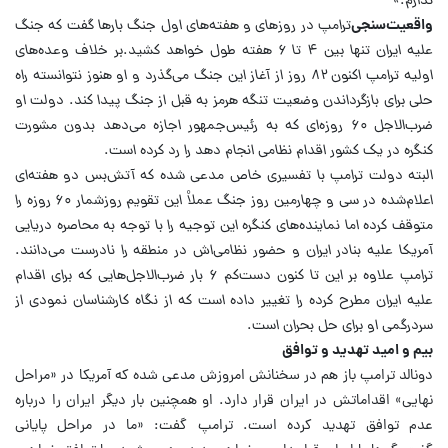
ندارم.»
واقعیت‌سنجی
ترامپ در روزهای و هفته‌های اول جنگ بارها گفت که جنگ
علیه ایران تنها بین ۴ تا ۶ هفته طول خواهد کشید.
بر خلاف وعده‌های
اولیه ترامپ اکنون ۸۲ روز از آغاز این جنگ می‌گذرد و او هنوز نتوانسته راه
حلی برای بازگرداندن وضعیت تنگه هرمز به قبل از جنگ پیدا کند.
دولت او
ضرب‌الاجل ۶۰ روزه‌ای که به رئیس‌جمهور اجازه می‌دهد بدون مشورت
کنگره در یک کشور اقدام نظامی انجام دهد را رد کرده است.
البته دولت ترامپ با تفسیری خاص مدعی شده که آتش‌بس دو هفته‌ای
اعلام‌شده در سی و چهارمین روز جنگ عملاْ این تقویم روزشمار ۶۰ روزه را
متوقف کرده اما نماینده‌های کنگره این توجیه را با توجه به محاصره دریایی
آمریکا علیه بنادر ایران و حضور نظامی‌اش در منطقه را نادرست می‌دانند.
ترامپ علاوه بر این تا کنون دست‌کم ۶ بار ضرب‌الاجل‌هایی که برای اقدام
علیه ایران مطرح کرده را تغییر داده است که از نگاه کارشناسان نمودی از
سردرگمی او برای حل بحران است.
بیم و امید تهدید و توافق
دونالد ترامپ باز هم در سخنانش امروزش مدعی شده که آمریکا در «مراحل
نهایی» اقداماتش در ایران قرار دارد. او همچنین بار دیگر ایران را درباره
عدم توافق تهدید کرده است.
ترامپ گفت: «ما در مراحل پایانی