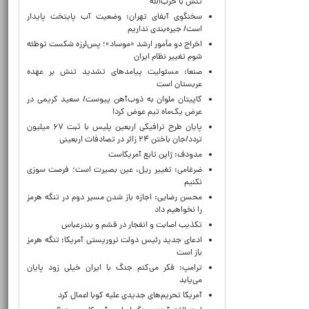
تنش با حزب‌الله
سخنگوی آبفای تهران: وضعیت آب پایتخت پایدار
است/ جیره‌بندی نداریم
اخراج دو مأمور ارشد «موساد»؛ پس‌لرزه شکست توطئه
شوم تغییر نظام ایران
صنعا: مسئولیت پیامدهای تشدید تنش بر عهده
عربستان است
کاپیتان ملوان به ذوب‌آهن پیوست/ سعید کریمی در
عرض یک‌ماه تیم عوض کرد!
پایان طرح ترافیکی اربعین پلیس با ثبت ۶۷ میلیون
تردد/جان باختن ۲۴ زائر در تصادفات اربعینی
مدودف: ژاپن تابع آمریکاست
ضرغامی: تغییر ریل، عین بصیرت است؛ فرصت سوزی
نکنیم
محسن رضایی: اجازه باز شدن مسیر دوم در تنگه هرمز
را نخواهیم داد
تکذیب اصابت و انفجار در قشم و بندرعباس
ادعای جدید رئیس دولت تروریستی آمریکا: تنگه هرمز
باز است
ترامپ: فکر می‌کنم جنگ با ایران خیلی زود پایان
می‌یابد
آمریکا تحریم‌های جدیدی علیه کوبا اعمال کرد