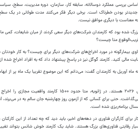
 اساس بررسی عملکرد دوسالانه، سابقه کار، سازمان، دوره مدیریت، سطح، سیاست
د جدیدتر بودن خطرناک است. برخی دیگر فکر می‌کنند مدت طولانی در یک سط
ه معناست با دیگری موافق نیست.
زرگ شده بود که کارمندان شرکت‌های دیگر سعی کردند از میان شایعات، کمی ماجر
قریب‌الوقوع متا چیست؟
وی بیمارگونه در مورد اخراج‌های شرکت‌های دیگر برای چیست؟ به کار خودتان بر
ت مالی کنید. کارمند گوگل نیز در پاسخ پیشنهاد داد که به افراد اخراج‌ شده از
ه ماه آوریل به کارمندان گفت: می‌دانم که این موضوع تقریبا یک ماه پر از ابهام
اخراج‌های پیش رو جدیدترین موارد در سال ۲۰۲۶ هستند. در ژانویه، متا حدود ۱۵۰۰ کارمن
Rea زاکربرگ را کنار می‌گذاشت. حتی برای کسانی که از آزمون روز چهارشنبه جان سالم به در می‌بر
مسال برنامه‌ریزی شده است.
کار برای کارگران فناوری در دهه‌های اخیر، باید دید که چه تعداد از این کارکنان 
یار رقابتی فناوری‌های بزرگ هستند. شاید یک کارمند خوش شانس بتواند تغییر