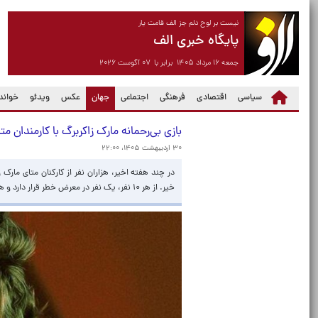
نیست بر لوح دلم جز الف قامت یار
پایگاه خبری الف
جمعه ۱۶ مرداد ۱۴۰۵ برابر با ۰۷ آگوست ۲۰۲۶
(current)
سیاسی
اقتصادی
فرهنگی
اجتماعی
جهان
عکس
ویدئو
خواندن
بازی بی‌رحمانه‌ مارک زاکربرگ با کارمندان متا
۳۰ اردیبهشت ۱۴۰۵، ۲۲:۰۰
در چند هفته اخیر، هزاران نفر از کارکنان متای مارک 
خیر. از هر ۱۰ نفر، یک نفر در معرض خطر قرار دارد و هیچ‌کس نمی‌داند این فهرست‌ها چگونه تهیه می‌شوند.