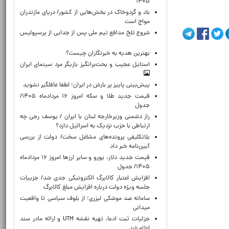
۱۴۰۵
باد و گردوخاک در بخش‌هایی از کشور/ دریای مازندران
مواج است
شروع تلخ مدافع تیم ملی پس از جدایی از پرسپولیس
بهترین هدیه به خبرنگاران چیست؟
استایل عجیب و بحث‌برانگیز بازیگر مرد سینمای ایران
پیش‌بینی پاییز پر بارش در ایران؛ لطفا غافلگیر نشوید
قیمت جدید طلا و سکه امروز ۱۶ مردادماه ۱۴۰۵/
جدول
راز دشمنی وزیرخارجه لبنان با ایران / یوسف رجی چه
ارتباطی با حزب نزدیک به اسرائیل دارد؟
بلاتکلیفی پرونده‌های مشاغل سخت/ دولت از بررسی
آیین‌نامه خبر داد
قیمت جدید دلار، یورو و سایر ارزها امروز ۱۶ مردادماه
۱۴۰۵/ جدول
افزایش اعتبار کالابرگ الکترونیکی جدی شد/ جزییات
جلسه ویژه دولت درباره افزایش مبلغ کالابرگ
سامانه ضد موشکی لیزری؛ از بلوف سیاسی تا واقعیت
میدانی
جزئیات ثبت ادعا، تهیه نقشه UTM و ارائه مادر سند
اعلام شد