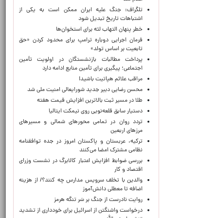
تلگراف: جنگ علیه ایران ممکن است به یکی از
اشتباهات تاریخ تبدیل شود
خطر پنهان التهاب لثه برای استخوان‌ها
فرمان اجرایی دوباره ترامپ برای محدود کردن «حق
تابعیت بر اساس تولد»
پرداخت مطالبات بازنشستگان در اولویت تأمین
اجتماعی؛ پیگیری برای تأمین منابع ادامه دارد
مراقب علائم هپاتیت باشید!
محسن رضایی دبیر جدید شورایعالی امنیت ملی شد
طلا در مسیر ثبت بالاترین افزایش قیمت هفته
دستیار سابق قلعه‌نویی روی نیمکت ایتالیا
تردد روان در تمامی محورهای شمالی و مسیرهای
مرزهای اربعین
ترکیه، عربستان و پاکستان امروز در جده توافقنامه
نظامی مشترک امضا می‌کنند
بررسی ضوابط افزایش اعتبار کالابرگ در نشست وزرای
اقتصاد و کار
والدین با تخلف سرویس مدارس چه کنند؟/ از هزینه
اضافه تا معطلی دانش‌آموز
روایت نادرست از جنگ بر سَر تنگه هرمز
درخواست واشنگتن از اسرائیل برای خودداری از تشدید