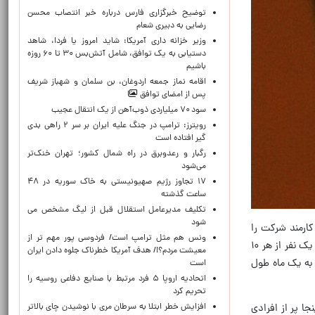
توضیح خبرگزاری فارس درباره خبر انتصاب محسن
رضایی به دبیری شعام
وزیر خزانه داری آمریکا: شاید امروز یا فردا، شاهد
دستیابی به یک توافق، شامل آتش‌بس ۳۰ تا ۶۰ روزه
باشیم
اقامه نماز جمعه اردوغان، بن ‌سلمان و شهباز شریف
پس از امضای توافق
سود ۷۰ میلیاردی ذوب‌آهن از یک انتقال عجیب
رویترز: ترامپ در جنگ علیه ایران بر سر ۲ راهی بدی
گیر افتاده است
رگبار و رعدوبرق در راه شمال کشور؛ تهران خنک‌تر
می‌شود
۱۷ تجاوز رژیم صهیونیستی به خاک سوریه در ۴۸
ساعت گذشته
تکلیف مدیرعامل استقلال قبل از لیگ مشخص می
شود
در روز ۲۳ آوریل، از طریق یک یادداشت داخلی اعلام کرد که حدود ۱۰ درصد از ۷۸ هزار کارمند شرکت را
ونس هم مثل ترامپ است/ فردوسی پور مهم تر از
تعدیل می‌کند و حدود ۶۰۰۰ موقعیت شغلی خالی را می‌بندد. این موضوع بالاخره در روز چهارشنبه اجرا شد و با احتمال اخراج یک نفر از هر ۱۰
معیشت مردم؟!/ هدف آمریکا خطرناک جلوه دادن ایران
 به یک ماه طول
است
اتحادیه اروپا ۵ فرد مرتبط با صنایع دفاعی روسیه را
تحریم کرد
افزایش خطر ابتلا به سرطان مری با نوشیدن چای بالاتر
جا پر از افرادی