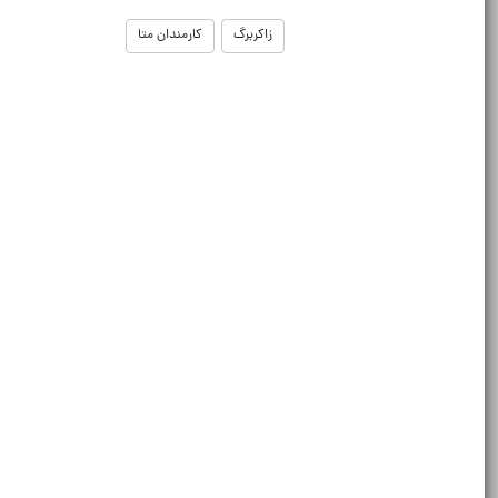
زاکربرگ
کارمندان متا