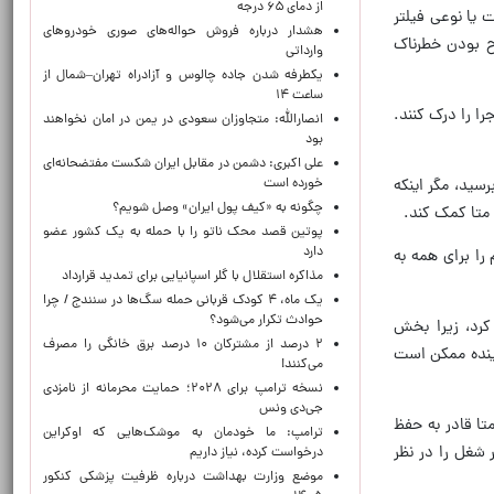
از دمای ۶۵ درجه
 یا نوعی فیلتر
هشدار درباره فروش حواله‌های صوری خودروهای
ح بودن خطرناک
وارداتی
یکطرفه شدن جاده چالوس و آزادراه تهران–شمال از
ساعت ۱۴
ا را درک کنند.
انصارالله: متجاوزان سعودی در یمن در امان نخواهند
بود
علی اکبری: دشمن در مقابل ایران شکست مفتضحانه‌ای
خورده است
سید، مگر اینکه
چگونه به «کیف پول ایران» وصل شویم؟
 متا کمک کند.
پوتین قصد محک ناتو را با حمله به یک کشور عضو
دارد
 را برای همه به
مذاکره استقلال با گلر اسپانیایی برای تمدید قرارداد
یک ماه، ۴ کودک قربانی حمله سگ‌ها در سنندج / چرا
حوادث تکرار می‌شود؟
د واقعیت مجازی را اخراج کرد، زیرا بخش
۲ درصد از مشترکان ۱۰ درصد برق خانگی را مصرف
ند، آینده ممکن است
می‌کنند!
نسخه ترامپ برای ۲۰۲۸؛ حمایت محرمانه از نامزدی
جی‌دی ونس
متا قادر به حفظ
ترامپ: ما خودمان به موشک‌هایی که اوکراین
 شغل را در نظر
درخواست کرده، نیاز داریم
موضع وزارت بهداشت درباره ظرفیت پزشکی کنکور