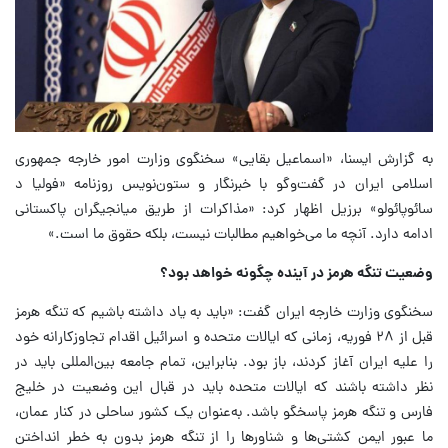
به گزارش ایسنا، «اسماعیل بقایی» سخنگوی وزارت امور خارجه جمهوری
اسلامی ایران در گفت‌وگو با خبرنگار و ستون‌نویس روزنامه «فولیا د
سائوپائولو» برزیل اظهار کرد: «مذاکرات از طریق میانجیگران پاکستانی
ادامه دارد. آنچه ما می‌خواهیم مطالبات نیست، بلکه حقوق ما است.»
وضعیت تنگه هرمز در آینده چگونه خواهد بود؟
سخنگوی وزارت خارجه ایران گفت: «باید به یاد داشته باشیم که تنگه هرمز
قبل از ۲۸ فوریه، زمانی که ایالات متحده و اسرائیل اقدام تجاوزکارانه خود
را علیه ایران آغاز کردند، باز بود. بنابراین، تمام جامعه بین‌المللی باید در
نظر داشته باشند که ایالات متحده باید در قبال این وضعیت در خلیج
فارس و تنگه هرمز پاسخگو باشد. به‌عنوان یک کشور ساحلی در کنار عمان،
ما عبور ایمن کشتی‌ها و شناورها را از تنگه هرمز بدون به خطر انداختن