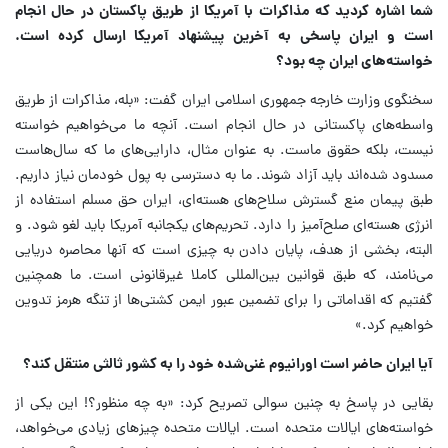
شما اشاره کردید که مذاکرات با آمریکا از طریق پاکستان در حال انجام
است و ایران پاسخی به آخرین پیشنهاد آمریکا ارسال کرده است.
خواسته‌های ایران چه بود؟
سخنگوی وزارت خارجه جمهوری اسلامی ایران گفت: «بله، مذاکرات از طریق
واسطه‌های پاکستانی در حال انجام است. آنچه ما می‌خواهیم خواسته
نیست، بلکه حقوق ماست. به عنوان مثال، دارایی‌های ما که سال‌هاست
مسدود شده‌اند باید آزاد شوند. ما به دسترسی به پول خودمان نیاز داریم.
طبق پیمان منع گسترش سلاح‌های هسته‌ای، ایران حق مسلم استفاده از
انرژی هسته‌ای صلح‌آمیز را دارد. تحریم‌های یکجانبه آمریکا باید لغو شود. و
البته، بخشی از هدف، پایان دادن به چیزی است که آنها محاصره دریایی
می‌نامند، که طبق قوانین بین‌المللی کاملا غیرقانونی است. ما همچنین
گفتیم که اقداماتی را برای تضمین عبور ایمن کشتی‌ها از تنگه هرمز تدوین
خواهیم کرد.»
آیا ایران حاضر است اورانیوم غنی‌شده خود را به کشور ثالثی منتقل کند؟
بقایی در پاسخ به چنین سوالی تصریح کرد: «به چه منظور؟! این یکی از
خواسته‌های ایالات متحده است. ایالات متحده چیزهای زیادی می‌خواهد،