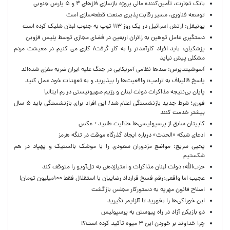
بانک تجارت، تأمین‌کننده مالی پروژه بازسازی فازهای ۴ و ۵ پارس جنوبی
توسعه فناوری، مسیر رقابت‌پذیری صنعت قطعه‌سازی است
یونیفل: ارتش اسرائیل در یک روز ۱۱۳ توپ به جنوب لبنان شلیک کرده است
دستگیری عامل توهین به زائران اربعین در فضای مجازی توسط پلیس قزوین
پزشکیان: باید افراد کارآمدتر را به کار گرفت/ کاری می کنیم در معیشت مردم
مشکلی پیش نیاید
آسوشیتدپرس: صدها نظامی آمریکایی در جنگ علیه ایران ضربه مغزی شده‌اند
پاسخ قالیباف به ترامپ: واقعیت‌ها را بپذیرید و به تعهدات خود عمل کنید
پایان بی‌نتیجه مذاکرات دولت لبنان و رژیم صهیونیستی در رم ایتالیا
فوری؛ شرط جدید بازنشستگی اعلام شد/ این افراد برای بازنشستگی باید ۵ سال
بیشتر خدمت کنند
کاپیتان سابق از پرسپولیسی‌ها حلالیت طلبید + عکس
ادعای شبکه «الحدث» درباره ایجاد گذرگاه موقت در تنگه هرمز
یحیی سریع: مواضع مزدوران سعودی را با موشک بالستیک و پهپاد در هم
شکستیم
حزب‌الله: دولت لبنان مذاکرات و امتیازدهی به تل‌آویو را متوقف کند
عجیب اما واقعی:رقم فسخ قرارداد رضاییان با استقلال فقط ۱۰۰میلیون تومان!
اصلاح قانون مهریه به دستورکار مجلس بازگشت
این خوراکی‌ها را بخورید تا آلزایمر نگیرید
دو بازیکن آزاد در راه پیوستن به پرسپولیس
چرا خداوند بر خوردن این ۳ میوه تأکید کرده است؟!