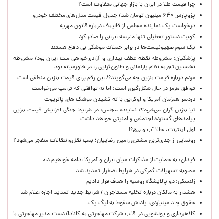
چرا قیمت طلا در ایران با بازار جهانی متفاوت است؟
پژوپارس ۶۴۰ میلیون تومان شد/ جدول قیمت مدل‌های مختلف خودرو
درخواست یک نماینده مجلس از قالیباف درباره قانون مهریه
کویت دستور تعطیلی تنها مدرسه ایرانی را صادر کرد
یک‌ سوم صهیونیست‌ها در برابر حملات موشکی بی دفاع هستند
پزشکیان: مشروطه نقطه عطف بیداری و آزادی‌خواهی ملت ایران بود/ مشروطه
نخستین تجربه نظام پارلمانی و قانون‌گرایی را در خاورمیانه بود
مردم درباره قیمت بنزین چه می‌گویند؟/ این رقم برای قیمت بنزین منطقی است
توافق هرمز در حال شکل‌گیری است؛ اما نه توافقی که ترامپ می‌خواست
دردسر همزمان آمریکا و اوکراین با ته کشیدن موشک های پاتریوت
آیا بنزین گران می‌شود؟/ نماینده مجلس: در شرایط جنگی افزایش قیمت بنزین
پیامدهای گسترده اجتماعی و امنیتی خواهد داشت
اول اینترنت، حالا آب و برق؟!
رونمایی از جدی‌ترین مشتری رامین رضاییان؛ بمب نقل‌وانتقالات منفجر می‌شود؟
فیدان: به حمایت از مذاکرات میان ایران و آمریکا ادامه خواهیم داد
مصوبه تسهیلات گمرکی در شرایط اضطرار تمدید شد
زلنسکی: دو پالایشگاه روسیه را هدف قرار دادیم
هشدار به مالکان درباره تخلیه مستاجران / شرایط جدید تمدید اجاره اعلام شد
حقوق چند میلیاردی، پاداش سقوط به لیگ یک!
کلاهبرداری و پولشویی در قالب شرکت مهاجرتی به کانادا/ دست مدیر مهاجرتی با