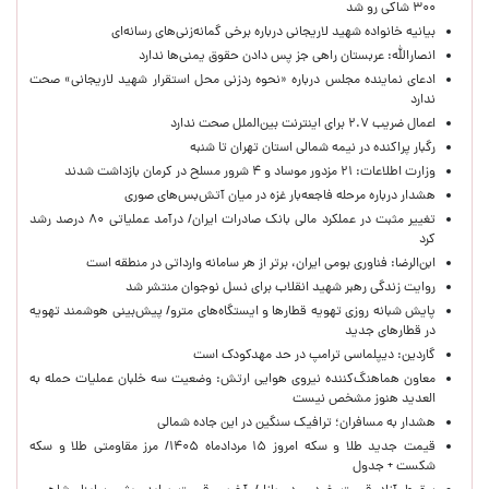
۳۰۰ شاکی رو شد
بیانیه خانواده شهید لاریجانی درباره برخی گمانه‌زنی‌های رسانه‌ای
انصارالله: عربستان راهی جز پس دادن حقوق یمنی‌ها ندارد
ادعای نماینده مجلس درباره «نحوه ردزنی محل استقرار شهید لاریجانی» صحت
ندارد
اعمال ضریب ۲.۷ برای اینترنت بین‌الملل صحت ندارد
رگبار پراکنده در نیمه شمالی استان تهران تا شنبه
وزارت اطلاعات: ۲۱ مزدور موساد و ۴ شرور مسلح در کرمان بازداشت شدند
هشدار درباره مرحله فاجعه‌بار غزه در میان آتش‌بس‌های صوری
تغییر مثبت در عملکرد مالی بانک صادرات ایران/ درآمد عملیاتی ۸۰ درصد رشد
کرد
ابن‌الرضا: فناوری بومی ایران، برتر از هر سامانه وارداتی در منطقه است
روایت زندگی رهبر شهید انقلاب برای نسل نوجوان منتشر شد
پایش شبانه روزی تهویه قطارها و ایستگاه‌های مترو/ پیش‌بینی هوشمند تهویه
در قطارهای جدید
گاردین: دیپلماسی ترامپ در حد مهدکودک است
معاون هماهنگ‌کننده نیروی هوایی ارتش: وضعیت سه خلبان عملیات حمله به
العدید هنوز مشخص نیست
هشدار به مسافران؛ ترافیک سنگین در این جاده شمالی
قیمت جدید طلا و سکه امروز ۱۵ مردادماه ۱۴۰۵/ مرز مقاومتی طلا و سکه
شکست + جدول