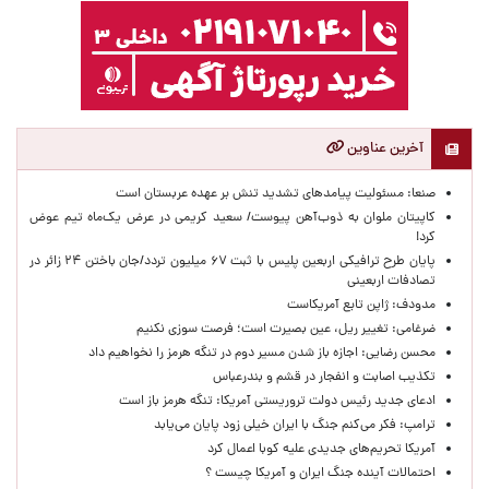
آخرین عناوین
صنعا: مسئولیت پیامدهای تشدید تنش بر عهده عربستان است
کاپیتان ملوان به ذوب‌آهن پیوست/ سعید کریمی در عرض یک‌ماه تیم عوض
کرد!
پایان طرح ترافیکی اربعین پلیس با ثبت ۶۷ میلیون تردد/جان باختن ۲۴ زائر در
تصادفات اربعینی
مدودف: ژاپن تابع آمریکاست
ضرغامی: تغییر ریل، عین بصیرت است؛ فرصت سوزی نکنیم
محسن رضایی: اجازه باز شدن مسیر دوم در تنگه هرمز را نخواهیم داد
تکذیب اصابت و انفجار در قشم و بندرعباس
ادعای جدید رئیس دولت تروریستی آمریکا: تنگه هرمز باز است
ترامپ: فکر می‌کنم جنگ با ایران خیلی زود پایان می‌یابد
آمریکا تحریم‌های جدیدی علیه کوبا اعمال کرد
احتمالات آینده جنگ ایران و آمریکا چیست ؟