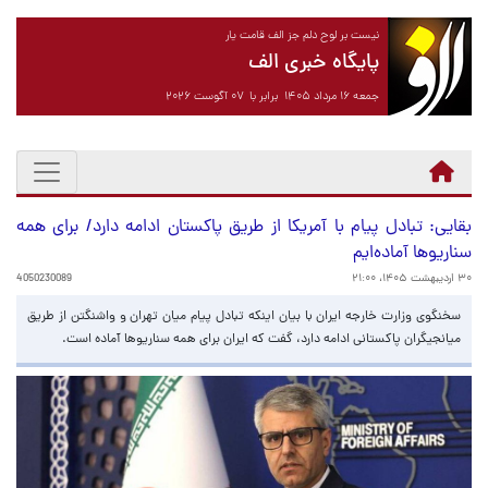
نیست بر لوح دلم جز الف قامت یار
پایگاه خبری الف
جمعه ۱۶ مرداد ۱۴۰۵ برابر با ۰۷ آگوست ۲۰۲۶
بقایی: تبادل پیام با آمریکا از طریق پاکستان ادامه دارد/ برای همه
سناریوها آماده‌ایم
۳۰ اردیبهشت ۱۴۰۵، ۲۱:۰۰
4050230089
سخنگوی وزارت خارجه ایران با بیان اینکه تبادل پیام میان تهران و واشنگتن از طریق
میانجیگران پاکستانی ادامه دارد، گفت که ایران برای همه سناریوها آماده است.