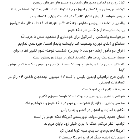
تردد روان در تمامی محورهای شمالی و مسیرهای مرزهای اربعین
ترکیه، عربستان و پاکستان امروز در جده توافقنامه نظامی مشترک امضا می‌کنند
بررسی ضوابط افزایش اعتبار کالابرگ در نشست وزرای اقتصاد و کار
والدین با تخلف سرویس مدارس چه کنند؟/ از هزینه اضافه تا معطلی دانش‌آموز
روایت نادرست از جنگ بر سَر تنگه هرمز
درخواست واشنگتن از اسرائیل برای خودداری از تشدید تنش با حزب‌الله
سخنگوی آبفای تهران: وضعیت آب پایتخت پایدار است/ جیره‌بندی نداریم
اخراج دو مأمور ارشد «موساد»؛ پس‌لرزه شکست توطئه شوم تغییر نظام ایران
صنعا: مسئولیت پیامدهای تشدید تنش بر عهده عربستان است
کاپیتان ملوان به ذوب‌آهن پیوست/ سعید کریمی در عرض یک‌ماه تیم عوض
کرد!
پایان طرح ترافیکی اربعین پلیس با ثبت ۶۷ میلیون تردد/جان باختن ۲۴ زائر در
تصادفات اربعینی
مدودف: ژاپن تابع آمریکاست
ضرغامی: تغییر ریل، عین بصیرت است؛ فرصت سوزی نکنیم
محسن رضایی: اجازه باز شدن مسیر دوم در تنگه هرمز را نخواهیم داد
تکذیب اصابت و انفجار در قشم و بندرعباس
ادعای جدید رئیس دولت تروریستی آمریکا: تنگه هرمز باز است
ترامپ: فکر می‌کنم جنگ با ایران خیلی زود پایان می‌یابد
آمریکا تحریم‌های جدیدی علیه کوبا اعمال کرد
احتمالات آینده جنگ ایران و آمریکا چیست ؟