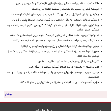
بانک تجارت، تأمین‌کننده مالی پروژه بازسازی فازهای ۴ و ۵ پارس جنوبی
توسعه فناوری، مسیر رقابت‌پذیری صنعت قطعه‌سازی است
یونیفل: ارتش اسرائیل در یک روز ۱۱۳ توپ به جنوب لبنان شلیک کرده است
دستگیری عامل توهین به زائران اربعین در فضای مجازی توسط پلیس قزوین
پزشکیان: باید افراد کارآمدتر را به کار گرفت/ کاری می کنیم در معیشت مردم
مشکلی پیش نیاید
آسوشیتدپرس: صدها نظامی آمریکایی در جنگ علیه ایران ضربه مغزی شده‌اند
پاسخ قالیباف به ترامپ: واقعیت‌ها را بپذیرید و به تعهدات خود عمل کنید
پایان بی‌نتیجه مذاکرات دولت لبنان و رژیم صهیونیستی در رم ایتالیا
فوری؛ شرط جدید بازنشستگی اعلام شد/ این افراد برای بازنشستگی باید ۵ سال
بیشتر خدمت کنند
کاپیتان سابق از پرسپولیسی‌ها حلالیت طلبید + عکس
ادعای شبکه «الحدث» درباره ایجاد گذرگاه موقت در تنگه هرمز
یحیی سریع: مواضع مزدوران سعودی را با موشک بالستیک و پهپاد در هم
شکستیم
حزب‌الله: دولت لبنان مذاکرات و امتیازدهی به تل‌آویو را متوقف کند
بیشتر
ما را دنبال کنید.