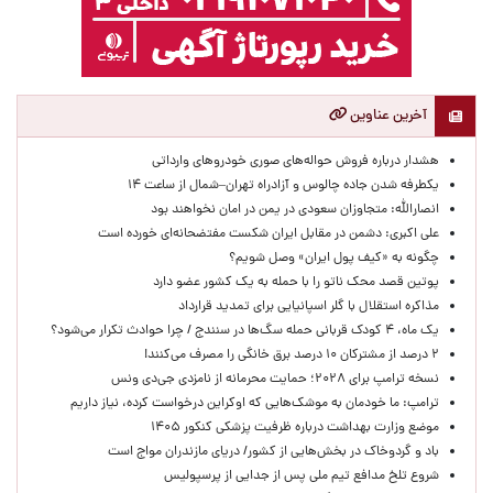
آخرین عناوین
هشدار درباره فروش حواله‌های صوری خودروهای وارداتی
یکطرفه شدن جاده چالوس و آزادراه تهران–شمال از ساعت ۱۴
انصارالله: متجاوزان سعودی در یمن در امان نخواهند بود
علی اکبری: دشمن در مقابل ایران شکست مفتضحانه‌ای خورده است
چگونه به «کیف پول ایران» وصل شویم؟
پوتین قصد محک ناتو را با حمله به یک کشور عضو دارد
مذاکره استقلال با گلر اسپانیایی برای تمدید قرارداد
یک ماه، ۴ کودک قربانی حمله سگ‌ها در سنندج / چرا حوادث تکرار می‌شود؟
۲ درصد از مشترکان ۱۰ درصد برق خانگی را مصرف می‌کنند!
نسخه ترامپ برای ۲۰۲۸؛ حمایت محرمانه از نامزدی جی‌دی ونس
ترامپ: ما خودمان به موشک‌هایی که اوکراین درخواست کرده، نیاز داریم
موضع وزارت بهداشت درباره ظرفیت پزشکی کنکور ۱۴۰۵
باد و گردوخاک در بخش‌هایی از کشور/ دریای مازندران مواج است
شروع تلخ مدافع تیم ملی پس از جدایی از پرسپولیس