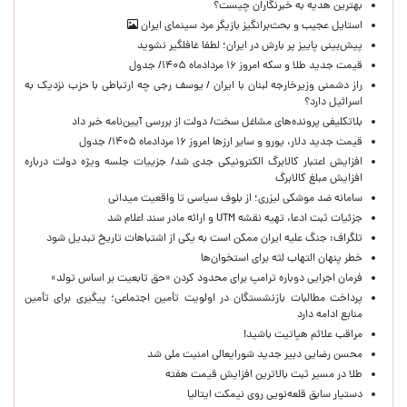
بهترین هدیه به خبرنگاران چیست؟
استایل عجیب و بحث‌برانگیز بازیگر مرد سینمای ایران
پیش‌بینی پاییز پر بارش در ایران؛ لطفا غافلگیر نشوید
قیمت جدید طلا و سکه امروز ۱۶ مردادماه ۱۴۰۵/ جدول
راز دشمنی وزیرخارجه لبنان با ایران / یوسف رجی چه ارتباطی با حزب نزدیک به
اسرائیل دارد؟
بلاتکلیفی پرونده‌های مشاغل سخت/ دولت از بررسی آیین‌نامه خبر داد
قیمت جدید دلار، یورو و سایر ارزها امروز ۱۶ مردادماه ۱۴۰۵/ جدول
افزایش اعتبار کالابرگ الکترونیکی جدی شد/ جزییات جلسه ویژه دولت درباره
افزایش مبلغ کالابرگ
سامانه ضد موشکی لیزری؛ از بلوف سیاسی تا واقعیت میدانی
جزئیات ثبت ادعا، تهیه نقشه UTM و ارائه مادر سند اعلام شد
تلگراف: جنگ علیه ایران ممکن است به یکی از اشتباهات تاریخ تبدیل شود
خطر پنهان التهاب لثه برای استخوان‌ها
فرمان اجرایی دوباره ترامپ برای محدود کردن «حق تابعیت بر اساس تولد»
پرداخت مطالبات بازنشستگان در اولویت تأمین اجتماعی؛ پیگیری برای تأمین
منابع ادامه دارد
مراقب علائم هپاتیت باشید!
محسن رضایی دبیر جدید شورایعالی امنیت ملی شد
طلا در مسیر ثبت بالاترین افزایش قیمت هفته
دستیار سابق قلعه‌نویی روی نیمکت ایتالیا