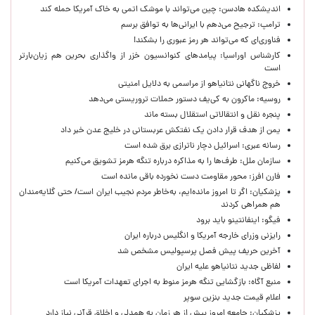
اندیشکده هادسن: چین می‌تواند با موشک اتمی به خاک آمریکا حمله کند
ترامپ: ترجیح می‌دهم با ایرانی‌‌ها به توافق برسم
فناوری‌ای که می‌تواند هر رمز عبوری را بشکند!
کارشناس اوراسیا: پیامدهای کنوانسیون خزر از واگذاری بحرین هم زیان‌بارتر
است
خروج ناگهانی نتانیاهو از مراسمی به دلایل امنیتی
روسیه: ماکرون به کی‌یف دستور حملات تروریستی می‌دهد
پنجره‌ نقل و انتقالاتی استقلال بسته ماند
یمن از هدف قرار دادن یک نفتکش عربستانی در خلیج عدن خبر داد
رسانه عبری: اسرائیل دچار ناترازی برق شده است
سازمان ملل: طرف‌ها را به مذاکره درباره تنگه هرمز تشویق می‌کنیم
فارن افرز: محور مقاومت دست نخورده باقی مانده است
پزشکیان: اگر تا امروز مانده‌ایم، به‌خاطر مردم نجیب ایران است/ حتی گلایه‌مندان
هم همراهی کردند
فیگو: اینفانتینو باید برود
رایزنی وزرای خارجه آمریکا و انگلیس درباره ایران
آخرین حریف پیش فصل پرسپولیس مشخص شد
لفاظی جدید نتانیاهو علیه ایران
منبع آگاه: بازگشایی تنگه هرمز منوط به اجرای تعهدات آمریکا است
اعلام قیمت جدید بنزین سوپر
پزشکیان: جامعه امروز بیش از هر زمان به همدلی و اخلاق قرآنی نیاز دارد