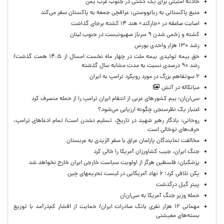
حادثه امنیتی برای یک کشتی در جنوب غرب یمن
منبع پاکستانی به ریانووستی: عراقچی جمعه به پاکستان سفر می‌کند
اصابت صاعقه در «جارکند» هند ۱۴ کشته برجای گذاشت
کشته و زخمی شدن ۹ سرباز صهیونیست در جنوب لبنان
رشد ۱۳۰ هزار واحدی بورس
حق بیمه تولیدی بیمه ملت در چهار ماه نخست امسال از ۱۴.۵ همت گذشت/
رشد ۹۰ درصدی نسبت به مدت مشابه سال گذشته
۲ سوتفاهم بزرگ در مورد رویکرد ترامپ به ایران
میانکاله در آتش
سی‌ان‌ان: بیم کشورهای عربی از انتقام ایران ترامپ را از حمله منصرف کرد
اعتبار یک نظرسنجی چگونه ارزیابی می‌شود؟
روحانی: یادگار رهبر شهید در تاریخ، تسلیم نشدن است/ تمام ادعاهای ترامپ،
حرف‌های توخالی است
مخالفت نمایندگان پارلمان عراق با سفر الزیدی به عربستان
جنگ ایران، جیب کشاورزان آمریکا را خالی کرد
پزشکیان: فلسطین هرگز از اولویت سیاست خارجی ایران خارج نخواهد شد
پکن تلافی کرد؛ ۶ نهاد آمریکایی در لیست تحریمهای چین
پیتر گیل درگذشت
حمله وزیر جنگ آمریکا به سی‌ان‌ان
مهمانی ۱۲ هزار نفری بانک صادرات ایران/ حمایت از اقشار کم‌درآمد با توزیع
بسته‌های معیشتی