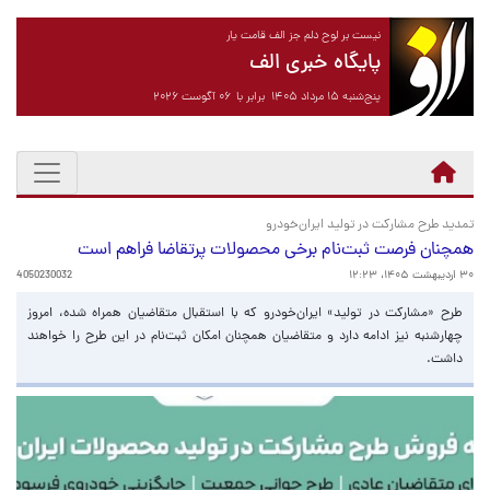
نیست بر لوح دلم جز الف قامت یار
پایگاه خبری الف
پنج‌شنبه ۱۵ مرداد ۱۴۰۵ برابر با ۰۶ آگوست ۲۰۲۶
تمدید طرح مشارکت در تولید ایران‌خودرو
همچنان فرصت ثبت‌نام برخی محصولات پرتقاضا فراهم است
۳۰ اردیبهشت ۱۴۰۵، ۱۲:۲۳
4050230032
طرح «مشارکت در تولید» ایران‌خودرو که با استقبال متقاضیان همراه شده، امروز
چهارشنبه نیز ادامه دارد و متقاضیان همچنان امکان ثبت‌نام در این طرح را خواهند
داشت.