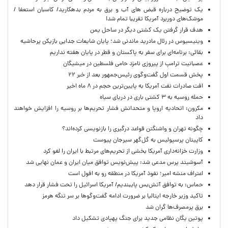
یک توضیح درباره قبض های آب و برق به مردم بدهکارید/ کاسبان استعفا /
موشک‌های دوربرد آمریکا تقریبا تمام شد!
هدف قرار گرفتن یک کشتی دیگر در ساحل یمن
وینیسیوس در رئال مادرید ماندنی شد؛ پایان شایعات جدایی بازیکن پرحاشیه
بقائی: برنامه‌ای برای سفر به پاکستان و قطر در پایان هفته نداریم
عصبانیت ترامپ از پیروزی نامزد حامی فلسطین در میشیگان
پخش قسمت اول گفت‌وگوی رئیس‌جمهور بعد از خبر ۲۲
افت صادرات نفت آمریکا به پایین‌ترین حجم در ۸ ماه اخیر
حمله روسیه به ۳ کشتی باری در دریای سیاه
مکرون: اتحادیه اروپا و متحدانش فشار تحریم‌ها بر روسیه را افزایش خواهند
داد
چگونه تهران و واشنگتن قواعد درگیری را بازنویسی کرده‌اند؟
کاپیتان پرسپولیس به گل‌گهر سیرجان پیوست
وزارت خزانه‌داری آمریکا بخشی از تحریم‌های مرتبط با ایران را لغو کرد
آسوشیتد پرس مدعی شد: پیش‌نویس توافق میان ایران و عمان نهایی شد
اعتراف منشه امیر؛ نفوذ آمریکا در منطقه رو به افول است
حماس: به توافق آتش‌بس پایبندیم/ آمریکا اسرائیل را تحت فشار قرار دهد
تاکید وزیر خارجه ایتالیا بر ضرورت ادامه گفت‌وگوها بر سر تنگه هرمز
برق پرمصرف‌ها گران شد
پوتین یگان نظامی جدید برای جنگ پهپادی تشکیل داد