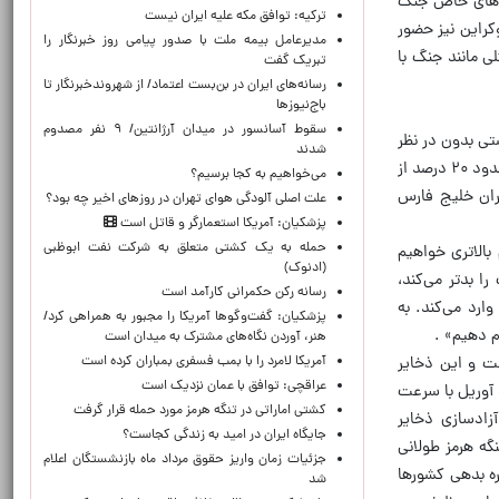
مدهای خاص جنگ
ترکیه: توافق مکه علیه ایران نیست
کراین نیز حضور
مدیرعامل بیمه ملت با صدور پیامی روز خبرنگار را
ی مانند جنگ با
تبریک گفت
رسانه‌های ایران در بن‌بست اعتماد/ از شهروندخبرنگار تا
باج‌نیوزها
سقوط آسانسور در میدان آرژانتین/ ۹ نفر مصدوم
تی بدون در نظر
شدند
گرفتن پیامدهای اقتصادی و بسته شدن قابل پیش‌بینی تنگه هرمز، حملاتی را علیه ایران آغاز کرده‌اند . این در حالی است که حدود ۲۰ درصد از
می‌خواهیم به کجا برسیم؟
حران خلیج فارس
علت اصلی آلودگی هوای تهران در روزهای اخیر چه بود؟
پزشکیان: آمریکا استعمارگر و قاتل است
حمله به یک کشتی متعلق به شرکت نفت ابوظبی
رشد اقتصادی کمتر و تورم بالاتری خواهیم
(ادنوک)
ا بدتر می‌کند،
رسانه رکن حکمرانی کارآمد است
ارد می‌کند. به
پزشکیان: گفت‌وگوها آمریکا را مجبور به همراهی کرد/
م دهیم» .
هنر، آوردن نگاه‌های مشترک به میدان است
آمریکا لامرد را با بمب فسفری بمباران کرده است
ت و این ذخایر
عراقچی: توافق با عمان نزدیک است
 آوریل با سرعت
کشتی اماراتی در تنگه هرمز مورد حمله قرار گرفت
زادسازی ذخایر
جایگاه ایران در امید به زندگی کجاست؟
گه هرمز طولانی
جزئیات زمان واریز حقوق مرداد ماه بازنشستگان اعلام
ره بدهی کشورها
شد