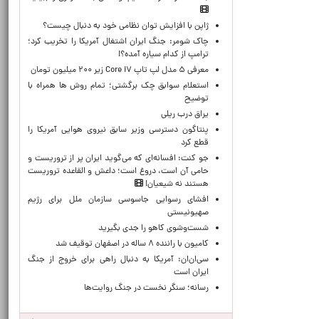
ژاپن با افزایش توان نظامی خود به دنبال چیست؟
چاک شومر: جنگ ایران اشتغال آمریکا را تخریب کرد؛
ترامپ از کدام سیاره آمده؟!
معرفی ۵ مدل لپ تاپ Core i۷ زیر ۲۰۰ میلیون تومان
استعلام سوابق چک برگشتی؛ تمام روش ها همراه با
توضیح
یراق درب ریلی
پنتاگون دسترسی وزیر سابق نیروی هوایی آمریکا را
قطع کرد
جو کنت: افسانه‌ای که می‌گوید ایران پر از تروریست و
حامی آن است، دروغ است؛ داعش و القاعده تروریست
هستند نه شیعیان!
افشای رسوایی جاسوسی سازمان ملل برای رژیم
صهیونیستی
شست‌وشوی کاهو را جدی بگیرید
کامیون با راننده ۸ ساله در اصفهان توقیف شد
سی‌ان‌ان: آمریکا به دنبال راهی برای خروج از جنگ
ایران است
رسانه؛ سنگر نخست در جنگ روایت‌ها