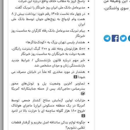
، این وظیفه من
پاسخ کروز به مطالب خلاف واقع درباره این شرکت
مدیرعامل بانک ملی ایران روز خبرنگار را تبریک گفت
ز سوی واشنگتن،
در چهار ماه نخست ۱۴۰۵ رقم خورد؛ پرداخت بیش از ۸
همت وام ازدواج به زوج‌های جوان توسط بانک ملی
ایران
پیام تبریک مدیرعامل بانک رفاه کارگران به مناسبت روز
خبرنگار
هشدار پلیس تهران بزرگ به «کودک‌بلاگرها»
۵۰۰ هزارتومان وجه نقد و ۲۰۰ گیگ اینترنت رایگان،
هدیه دولت به خبرنگاران به مناسبت روز خبرنگار
خبر مهم درباره قانون بازنشستگی / شرایط جدید
بازنشستگی زنان و مردان مشخص شد
هشدار در مورد مخدری که علناً در خیابان مصرف می
شود!
تصاویر آخرین وضعیت پل و تونل‌های محور
بندرعباس–حاجی‌آباد پس از حمله جنایتکارانه آمریکا
جزئیات اولین آزمایش سلاح کشتار جمعی توسط
آمریکا در یک منطقه مسکونی ایران| ماجرای هولناک
خروج ۱۸۰ هزار گلوله ساچمه ای با حرارت بالا در لامرد
چگونه لوازم یدکی سانتافه اصل بخریم و گرفتار قطعات
تقلبی نشویم؟