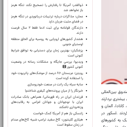
ذوالقدر: آمریکا تا رفتارش را تصحیح نکند تنگه هرمز
باز نخواهد شد
عمان: مذاکرات درباره ترتیبات دریانوردی در تنگه هرمز
در فضای مثبت جریان دارد
دارندگان قولنامه برای ثبت ادعا فقط ۲ سال فرصت
دارند
هشدار کشورهای اروپایی به روسیه برای الحاق منطقه
اوستیای جنوبی
پزشکیان‌: بهترین زمان برای دستیابی به توافق شرایط
کنونی است
ویدیو/ بررسی جایگاه و مشکلات رسانه در وضعیت
کنونی کشور
رویترز: عربستان ۸۶ درصد از موشک‌های پاتریوت خود
را استفاده کرده است
سایه سیاه یک رانت در صنعت خودروسازی
خبرنگار را از میان پرونده‌های کیفری شناختم!
دوق بین‌المللی
​فرزندان ایران در راه قهرمانی/ همراهی بانک صادرات
بیشتری بردارند
ایران با نوجوانان و جوانان اعزامی به رقابت‌های
کانادا، آلمان و
وزنه‌برداری تاشکند
ردند .لسکور در
زلنسکی باز هم از آمریکا کمک خواست
هیلاری کلینتون: کاخ سفید ترامپ شبیه کاخ‌های صدام
کمک به کشورهای
در زمان سقوط است