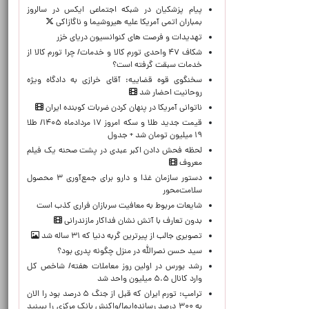
پیام پزشکیان در شبکه اجتماعی ایکس در سالروز
بمباران اتمی آمریکا علیه هیروشیما و ناگازاکی
تهدیدات و فرصت های کنوانسیون دریای خزر
شکاف ۴۷ واحدی تورم کالا و خدمات/ چرا تورم کالا از
خدمات سبقت گرفته است؟
سخنگوی قوه قضاییه: آقای خرازی به دادگاه ویژه
روحانیت احضار شد
ناتوانی آمریکا در پنهان کردن ضربات کوبنده ایران
قیمت جدید طلا و سکه امروز ۱۷ مردادماه ۱۴۰۵/ طلا
۱۹ میلیون تومان شد + جدول
لحظه‌ فحش دادن اکبر عبدی در پشت صحنه یک فیلم
معروف
دستور سازمان غذا و دارو برای جمع‌آوری ۳ محصول
سلامت‌محور
شایعات مربوط به معافیت سربازان فراری کذب است
بدون تعارف با آتش نشان فداکار مازندرانی
تصویری جالب از پیرترین گربه دنیا که ۳۱ ساله شد
سید حسن نصرالله در منزل چگونه پدری بود؟
رشد بورس در اولین روز معاملات هفته/ شاخص کل
وارد کانال ۵.۵ میلیون واحد شد
ترامپ: تورم ایران که قبل از جنگ ۵ درصد بود را الان
به ۳۰۰ درصد رسانده‌ایم!/واکنش بانک مرکزی را ببینید