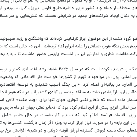
‌ها به آن‌ها می‌رسد» . او به کمبود کودهای شیمیایی به عنوان یکی از پیا
های مختلف از جمله چند کشور عربی حاشیه خلیج فارس، برزیل، کنیا، سوریه و او
 به دنبال ایجاد شراکت‌های جدید در شرایطی هستند که تنش‌هایی بر سر مسائل
گروه هفت از این موضوع ابراز نارضایتی کرده‌اند که واشنگتن و رژیم صهیونیس
می‌کند.مقامات قطری و اماراتی نیز در نشست پاریس حضور داشتند تا درباره ب
صندوق بین‌المللی پول در بررسی پیامدهای جنگ، پیش‌بینی کرده است که در سال ۲۰۲۶ شاهد 
ین‌المللی پول، در مواجهه با تورم از کشورها خواست «از اقداماتی که وضعیت ر
ی آلمان، در بیانیه‌ای اعلام کرد: «این جنگ آسیب شدیدی به توسعه اقتصادی و
ائمی آن، بازگرداندن ثبات به منطقه و تضمین آزادی کشتیرانی در تنگه هرمز انجا
 هشدار داده است که ذخایر نفتی تجاری جهان تنها برای «چند هفته» کافی اس
‌المللی انرژی پیش از این اعلام کرده بود که ذخایر نفتی جهان در ماه مارس و
 وزیر اقتصاد فرانسه اعلام کرد که دستور کار نشست در حال حاضر شامل آ
این باره» را در صورت نیاز ابراز کرد، به ویژه اگر زمان بازگشت کشتی‌ها به تن
یامدهای جنگ باعث فروش گسترده اوراق قرضه دولتی و در نتیجه افزایش نرخ به