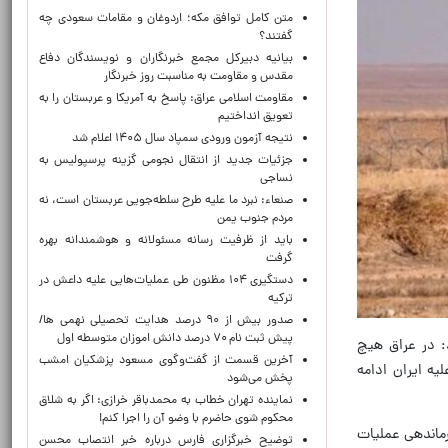
متن کامل توافق مکه؛ اردوغان و مقامات سعودی چه
گفتند؟
بیانیه دبیرکل مجمع خبرنگاران و نویسندگان دفاع
مقدس و مقاومت به مناسبت روز خبرنگار
مقاومت اسلامی عراق: پاسخ به آمریکا و عربستان را به
تعویق انداختیم
نتیجه آزمون ورودی سمپاد سال ۱۴۰۵ اعلام شد
جزئیات جدید از انتقال نجومی گزینه پرسپولیس به
نساجی
صنعاء: نبرد ما علیه طرح سلطه‌جویی عربستان است، نه
مردم جنوب یمن
باید از ظرفیت رسانه مسئولانه و هوشمندانه بهره
گرفت
دستگیری ۱۰۴ مظنون طی عملیات‌هایی علیه داعش در
ترکیه
صدور بیش از ۹۰ درصد هدایت تحصیلی نهمی ها/
پیش ثبت نام ۷۰ درصد دانش اموزان متوسطه اول
د: در عراق هیچ
آخرین قسمت از گفت‌وگوی مسعود پزشکیان امشب
 بوده که ظرف ۴۸ ساعت در طول جنگ علیه ایران ادامه
پخش می‌شود
نماینده تهران خطاب به محمدباقر خرازی: اگر به شلاق
محکوم شوی حاضرم با وضو آن را اجرا کنم!
فرماندهی عملیات
توضیح خبرگزاری فارس درباره خبر انتصاب محسن