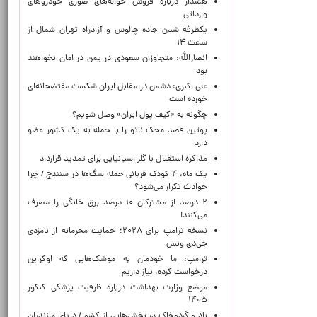
هشدار درباره فروش حواله‌های صوری خودروهای
وارداتی
یکطرفه شدن جاده چالوس و آزادراه تهران–شمال از
ساعت ۱۴
انصارالله: متجاوزان سعودی در یمن در امان نخواهند
بود
علی اکبری: دشمن در مقابل ایران شکست مفتضحانه‌ای
خورده است
چگونه به «کیف پول ایران» وصل شویم؟
پوتین قصد محک ناتو را با حمله به یک کشور عضو
دارد
مذاکره استقلال با گلر اسپانیایی برای تمدید قرارداد
یک ماه، ۴ کودک قربانی حمله سگ‌ها در سنندج / چرا
حوادث تکرار می‌شود؟
۲ درصد از مشترکان ۱۰ درصد برق خانگی را مصرف
می‌کنند!
نسخه ترامپ برای ۲۰۲۸؛ حمایت محرمانه از نامزدی
جی‌دی ونس
ترامپ: ما خودمان به موشک‌هایی که اوکراین
درخواست کرده، نیاز داریم
موضع وزارت بهداشت درباره ظرفیت پزشکی کنکور
۱۴۰۵
باد و گردوخاک در بخش‌هایی از کشور/ دریای مازندران