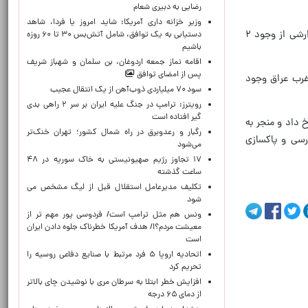
رضایی به دبیری شعام
وزیر خزانه داری آمریکا: شاید امروز یا فردا، شاهد
به نوشته روزنامه «الاخبار» چاپ لبنان، این تکذیب رسمی چند روز پس از آن رسانه‌ای شد که روزنامه «نیویورک تایمز» در گزارشی از وجود ۲
دستیابی به یک توافق، شامل آتش‌بس ۳۰ تا ۶۰ روزه
باشیم
اقامه نماز جمعه اردوغان، بن ‌سلمان و شهباز شریف
پس از امضای توافق
 غرب عراق وجود
سود ۷۰ میلیاردی ذوب‌آهن از یک انتقال عجیب
رویترز: ترامپ در جنگ علیه ایران بر سر ۲ راهی بدی
گیر افتاده است
رئیس مرکز اطلاع‌رسانی امنیتی فرماندهی عملیات مشترک تاکید کرد: پس از حادثه‌ای که پنجم مارس ۲۰۲۶ رخ داد و منجر به
رگبار و رعدوبرق در راه شمال کشور؛ تهران خنک‌تر
 آنها شد، در عملیات بازرسی و پاکسازی
می‌شود
۱۷ تجاوز رژیم صهیونیستی به خاک سوریه در ۴۸
ساعت گذشته
تکلیف مدیرعامل استقلال قبل از لیگ مشخص می
شود
ونس هم مثل ترامپ است/ فردوسی پور مهم تر از
معیشت مردم؟!/ هدف آمریکا خطرناک جلوه دادن ایران
است
اتحادیه اروپا ۵ فرد مرتبط با صنایع دفاعی روسیه را
تحریم کرد
افزایش خطر ابتلا به سرطان مری با نوشیدن چای بالاتر
از دمای ۶۵ درجه