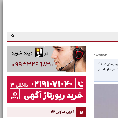
4050230034
هیونیستی در خاک
ازرسی‌های امنیتی
آخرین عناوین