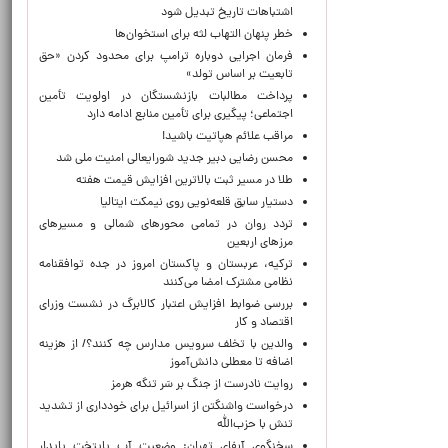
اشتباهات تاریخ تبدیل شود
خطر پنهان التهاب لثه برای استخوان‌ها
فرمان اجرایی دوباره ترامپ برای محدود کردن «حق
تابعیت بر اساس تولد»
پرداخت مطالبات بازنشستگان در اولویت تأمین
اجتماعی؛ پیگیری برای تأمین منابع ادامه دارد
مراقب علائم هپاتیت باشید!
محسن رضایی دبیر جدید شورایعالی امنیت ملی شد
طلا در مسیر ثبت بالاترین افزایش قیمت هفته
دستیار سابق قلعه‌نویی روی نیمکت ایتالیا
تردد روان در تمامی محورهای شمالی و مسیرهای
مرزهای اربعین
ترکیه، عربستان و پاکستان امروز در جده توافقنامه
نظامی مشترک امضا می‌کنند
بررسی ضوابط افزایش اعتبار کالابرگ در نشست وزرای
اقتصاد و کار
والدین با تخلف سرویس مدارس چه کنند؟/ از هزینه
اضافه تا معطلی دانش‌آموز
روایت نادرست از جنگ بر سَر تنگه هرمز
درخواست واشنگتن از اسرائیل برای خودداری از تشدید
تنش با حزب‌الله
سخنگوی آبفای تهران: وضعیت آب پایتخت پایدار