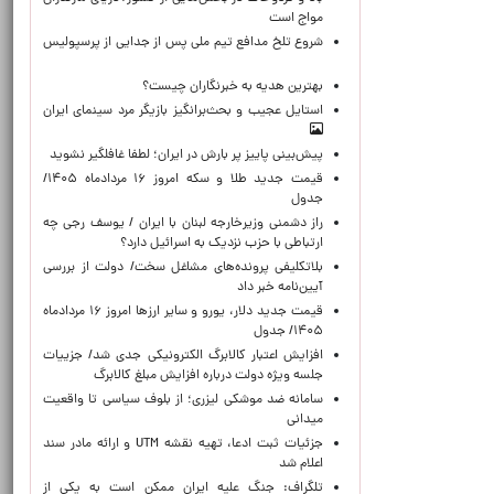
مواج است
شروع تلخ مدافع تیم ملی پس از جدایی از پرسپولیس
بهترین هدیه به خبرنگاران چیست؟
استایل عجیب و بحث‌برانگیز بازیگر مرد سینمای ایران
پیش‌بینی پاییز پر بارش در ایران؛ لطفا غافلگیر نشوید
قیمت جدید طلا و سکه امروز ۱۶ مردادماه ۱۴۰۵/
جدول
راز دشمنی وزیرخارجه لبنان با ایران / یوسف رجی چه
ارتباطی با حزب نزدیک به اسرائیل دارد؟
بلاتکلیفی پرونده‌های مشاغل سخت/ دولت از بررسی
آیین‌نامه خبر داد
قیمت جدید دلار، یورو و سایر ارزها امروز ۱۶ مردادماه
۱۴۰۵/ جدول
افزایش اعتبار کالابرگ الکترونیکی جدی شد/ جزییات
جلسه ویژه دولت درباره افزایش مبلغ کالابرگ
سامانه ضد موشکی لیزری؛ از بلوف سیاسی تا واقعیت
میدانی
جزئیات ثبت ادعا، تهیه نقشه UTM و ارائه مادر سند
اعلام شد
تلگراف: جنگ علیه ایران ممکن است به یکی از