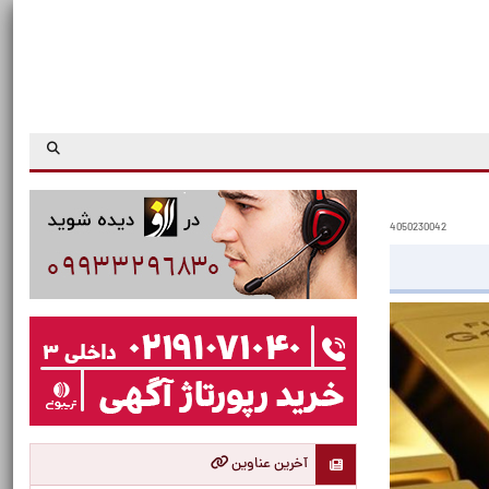
4050230042
آخرین عناوین