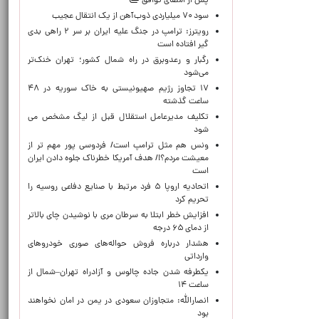
پس از امضای توافق
سود ۷۰ میلیاردی ذوب‌آهن از یک انتقال عجیب
رویترز: ترامپ در جنگ علیه ایران بر سر ۲ راهی بدی
گیر افتاده است
رگبار و رعدوبرق در راه شمال کشور؛ تهران خنک‌تر
می‌شود
۱۷ تجاوز رژیم صهیونیستی به خاک سوریه در ۴۸
ساعت گذشته
تکلیف مدیرعامل استقلال قبل از لیگ مشخص می
شود
ونس هم مثل ترامپ است/ فردوسی پور مهم تر از
معیشت مردم؟!/ هدف آمریکا خطرناک جلوه دادن ایران
است
اتحادیه اروپا ۵ فرد مرتبط با صنایع دفاعی روسیه را
تحریم کرد
افزایش خطر ابتلا به سرطان مری با نوشیدن چای بالاتر
از دمای ۶۵ درجه
هشدار درباره فروش حواله‌های صوری خودروهای
وارداتی
یکطرفه شدن جاده چالوس و آزادراه تهران–شمال از
ساعت ۱۴
انصارالله: متجاوزان سعودی در یمن در امان نخواهند
بود