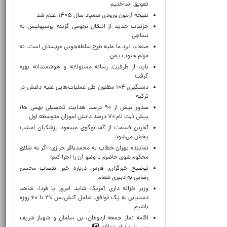
تعویق انداختیم
نتیجه آزمون ورودی سمپاد سال ۱۴۰۵ اعلام شد
جزئیات جدید از انتقال نجومی گزینه پرسپولیس به
نساجی
صنعاء: نبرد ما علیه طرح سلطه‌جویی عربستان است، نه
مردم جنوب یمن
باید از ظرفیت رسانه مسئولانه و هوشمندانه بهره
گرفت
دستگیری ۱۰۴ مظنون طی عملیات‌هایی علیه داعش در
ترکیه
صدور بیش از ۹۰ درصد هدایت تحصیلی نهمی ها/
پیش ثبت نام ۷۰ درصد دانش اموزان متوسطه اول
آخرین قسمت از گفت‌وگوی مسعود پزشکیان امشب
پخش می‌شود
نماینده تهران خطاب به محمدباقر خرازی: اگر به شلاق
محکوم شوی حاضرم با وضو آن را اجرا کنم!
توضیح خبرگزاری فارس درباره خبر انتصاب محسن
رضایی به دبیری شعام
وزیر خزانه داری آمریکا: شاید امروز یا فردا، شاهد
دستیابی به یک توافق، شامل آتش‌بس ۳۰ تا ۶۰ روزه
باشیم
اقامه نماز جمعه اردوغان، بن ‌سلمان و شهباز شریف