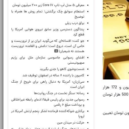
معرفی ۵ مدل لپ تاپ Core i۷ زیر ۲۰۰ میلیون تومان
استعلام سوابق چک برگشتی؛ تمام روش ها همراه با
توضیح
یراق درب ریلی
پنتاگون دسترسی وزیر سابق نیروی هوایی آمریکا را
قطع کرد
جو کنت: افسانه‌ای که می‌گوید ایران پر از تروریست و
حامی آن است، دروغ است؛ داعش و القاعده تروریست
هستند نه شیعیان!
افشای رسوایی جاسوسی سازمان ملل برای رژیم
صهیونیستی
شست‌وشوی کاهو را جدی بگیرید
کامیون با راننده ۸ ساله در اصفهان توقیف شد
سی‌ان‌ان: آمریکا به دنبال راهی برای خروج از جنگ
به گزارش تسنیم، براساس نرخ‌های اعلامی در سایت اتحادیه طلا و جواهر، هم‌اکنون قیمت طلای 18عیار هر گرم 19 میلیون و 172 هزار
ایران است
رسانه؛ سنگر نخست در جنگ روایت‌ها
تومان، قیمت سکه تمام‌بهار آزادی طرح قدیم 188 میلیون تومان و قیمت سکه تمام‌بهار آزادی طرح جدید نیز 192 میلیون و 500 هزار تومان
رسوایی جدید برای رئیس فیفا/ ادعای رابطه غیراخلاقی
و پرداخت مبلغ ۶ رقمی
برکناری شوکه‌کننده فرمانده لشکر پنجم ارتش آمریکا در
که بهار آزادی 98 میلیون تومان، ربع‌سکه بهار آزادی 54 میلیون تومان و سکه یک‌گرمی 27 میلیون تومان تعیین
اروپا
حركت در ميدان مين