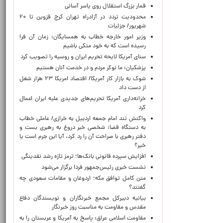
قمار بزرگ استقلال روی یاسر آسانی
محدودیت تردد در آزادراه تهران کرج قزوین تا ۲۰
شهریور/ جزئیات
وزیر امور خارجه خطاب به همسایگان: زمان آن فرا
رسیده است که به خود متکی باشیم
سنای آمریکا لایحه تحریم ایران و روسیه را تصویب کرد
پزشکیان: ما نوکر مردم و در خدمت آنان هستیم
شوک به بازار کار آمریکا/ اقتصاد امریکا ۲۳ هزار شغل
از دست داد
خزانه‌داری آمریکا تحریم‌های جدیدی علیه ایران اعمال
کرد
واکنش تند امام جمعه اردبیل به خرازی/ عاملی خطاب
به دستگاه قضا: شخصی خبر دروغ به رهبری بست و
دفتر رهبری با صراحت آن را رد کرد، آیا این جرم است یا
خیر؟
افزایش سپرده قانونی بانک‌ها؛ ترمز تازه رشد نقدینگی
نشست خبری رئیس‌جمهور فردا برگزار می‌شود
متن کامل توافق مکه؛ اردوغان و مقامات سعودی چه
گفتند؟
بیانیه دبیرکل مجمع خبرنگاران و نویسندگان دفاع
مقدس و مقاومت به مناسبت روز خبرنگار
مقاومت اسلامی عراق: پاسخ به آمریکا و عربستان را به