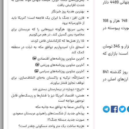
پس‌لرزه‌های جنگ ایران؛ قیمت جهانی مواد غذایی به
هر مثقال طلا در بازار داخلی، 83 میلیون و 50 هزار تومان ارزش‌گذاری شده است؛ ضمن اینکه قیمت هر اونس طلا در بازارهای جهانی 4489 دلار
شدت افزایش یافت
بهترین هدیه روز خبرنگار
فارن افرز : جنگ با ایران یک فاجعه است؛ آمریکا باید
در مرکز مبادله حواله دلار آمریکا که روز گذشته با ثبت نرخ 148 هزار و 279 تومان در مسیر افزایشی قرار گرفته بود، امروز به 148 هزار و 168
از خاورمیانه برود
به‌صورت پیوسته در
یحیی سریع: هرگونه نیروهایی را که عربستان برای
محاصره یمن گسیل کند، در هم می‌کوبیم
۱۵ راز هتل‌ها که کارکنانشان فاش کردند
درهم امارات نیز که معمولاً در هماهنگی نزدیک با دلار نوسان می‌کند، امروز با کاهش 30 تومانی نسبت به روز قبل، به نرخ 40 هزار و 345 تومان
اسحاق دار: امیدواریم توافق مکه به ثبات در منطقه
کمک کند
 است؛ بازاری که
آخرین عناوین روزنامه‌های اقتصادی
آخرین عناوین روزنامه‌های ورزشی
آخرین عناوین روزنامه‌های سیاسی
در این میان، حواله یورو نیز از روند نزولی امروز جا نماند و با ثبت نرخ 171 هزار و 913 تومان روی تابلوی مرکز مبادله، نسبت به روز گذشته 841
انصارالله: ترکیه و پاکستان به‌جای ائتلاف‌سازی، برای
رزهای اصلی در
توقف تجاوز فشار بیاورند
«ایرج» دوباره در بیمارستان بستری شد
همتی: اقتصاد آمریکا نیز با فشارها و ریسک‌های قابل
توجهی مواجه است
واکنش صنعا به توافق سه جانبه مکه
پرده‌ای جدید از شکست‌های راهبردی عربستان سعودی
صورت جدید مسئله جنگ؟!
هزینه ساخت یک متر واحد مسکونی چقدر است؟