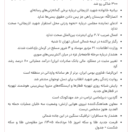
۳۰۰ شاکی رو شد
بیانیه خانواده شهید لاریجانی درباره برخی گمانه‌زنی‌های رسانه‌ای
انصارالله: عربستان راهی جز پس دادن حقوق یمنی‌ها ندارد
ادعای نماینده مجلس درباره «نحوه ردزنی محل استقرار شهید لاریجانی» صحت
ندارد
اعمال ضریب ۲.۷ برای اینترنت بین‌الملل صحت ندارد
رگبار پراکنده در نیمه شمالی استان تهران تا شنبه
وزارت اطلاعات: ۲۱ مزدور موساد و ۴ شرور مسلح در کرمان بازداشت شدند
هشدار درباره مرحله فاجعه‌بار غزه در میان آتش‌بس‌های صوری
تغییر مثبت در عملکرد مالی بانک صادرات ایران/ درآمد عملیاتی ۸۰ درصد رشد
کرد
ابن‌الرضا: فناوری بومی ایران، برتر از هر سامانه وارداتی در منطقه است
روایت زندگی رهبر شهید انقلاب برای نسل نوجوان منتشر شد
پایش شبانه روزی تهویه قطارها و ایستگاه‌های مترو/ پیش‌بینی هوشمند تهویه
در قطارهای جدید
گاردین: دیپلماسی ترامپ در حد مهدکودک است
معاون هماهنگ‌کننده نیروی هوایی ارتش: وضعیت سه خلبان عملیات حمله به
العدید هنوز مشخص نیست
هشدار به مسافران؛ ترافیک سنگین در این جاده شمالی
قیمت جدید طلا و سکه امروز ۱۵ مردادماه ۱۴۰۵/ مرز مقاومتی طلا و سکه
شکست + جدول