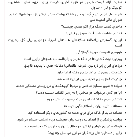
سقوط آزاد قیمت خودرو در بازار/ آخرین قیمت پراید، پژو، ساینا، شاهین،
کوییک و تارا + جدول
شهید علی لاریجانی چگونه ردیابی شد؟/ روایت سردار کوثری از نحوه شهادت دبیر
شورای عالی امنیت ملی
ماجرای نصب سنگ مزار اکبر عبدی چیست؟
تکذیب شایعه «معافیت سربازان فراری»
ایران: گسترش زرادخانه سلاح‌های هسته‌ای آمریکا تهدیدی برای کل بشریت
است
باورهای نادرست درباره گرمازدگی
رویترز: تردد کشتی‌ها در تنگه هرمز و باب‌المندب همچنان پایین است
مرزهای ایران زیر ذره‌بین اشراف اطلاعاتی/ مقابله جدی با پدیده قاچاق
خدمات اربعین در مرزها بدون وقفه ادامه دارد
جزئیات فعال‌سازی «کیف پول ایران» اعلام شد
سپاه: ۸ شرور مسلح شاخص و مرتبط گروهک‌های تروریستی دستگیر شدند
آیا هر کس می‌تواند هر سخنی را به رهبر انقلاب نسبت دهد؟
آغاز دور سوم مذاکرات لبنان و رژیم صهیونیستی در رم
مسئله مانایی ایران و اصلاح الگوی توسعه
بغداد: نباید از خاک عراق برای حمله به کشورهای دیگر استفاده کرد
روایت پزشکیان از اقدامات دولت برای معیشت مردم امشب منتشر می‌شود
فرمانده نیروی هوایی ارتش: در دفاع از ایران، جان بر کف خواهیم بود
یکی از دستاوردهای پزشکیان در این دو سال چه بود؟