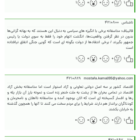
۱
۰
۰
۰
۱
ناشناس
۴۲۱۰۸۰۰
قالیباف: متاسفانه برخی با انگیزه های سیاسی به دنبال این هستند که به بهانه گرانی‌ها
بدون در نظر گرفتن واقعیت‌ها، انگشت اتهام خود را فقط به سوی دولت یا رئیس
جمهور بگیرند / برخی انتقادها از دولت بگونه ای است که گویی جنگی اتفاق نیافتاده
است
۱
۰
۰
۰
۱
۴۲۱۰۸۲۸
mostafa.kamali95@yahoo.com
اقتصاد کشور بر سه اصل دولتی تعاونی و آزاد استوار است اما متاسفانه بخش آزاد
اقتصاد در تمامی بحران ها از پشت به ملت خنجر زده است و نمونه بارز آن بازار یله و
رها و افسار گسیخته ای است که الان بوجود آمده و متاسفانه نااهلان و نامحرمان و
کودتاگران برانداز هم دارند شرایط را برای مردم سخت می کنند تا آنها را همچون گذشته
به خیابان بکشند
۰
۰
۰
۰
۱