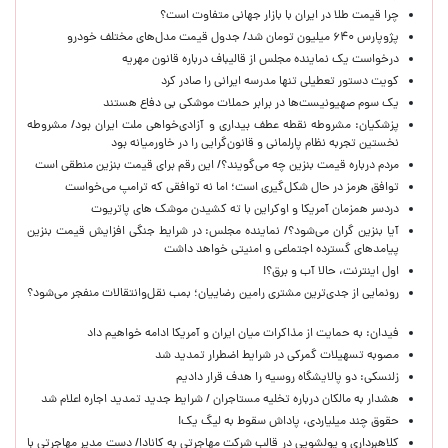
چرا قیمت طلا در ایران با بازار جهانی متفاوت است؟
پژوپارس ۶۴۰ میلیون تومان شد/ جدول قیمت مدل‌های مختلف خودرو
درخواست یک نماینده مجلس از قالیباف درباره قانون مهریه
کویت دستور تعطیلی تنها مدرسه ایرانی را صادر کرد
یک‌ سوم صهیونیست‌ها در برابر حملات موشکی بی دفاع هستند
پزشکیان: مشروطه نقطه عطف بیداری و آزادی‌خواهی ملت ایران بود/ مشروطه
نخستین تجربه نظام پارلمانی و قانون‌گرایی را در خاورمیانه بود
مردم درباره قیمت بنزین چه می‌گویند؟/ این رقم برای قیمت بنزین منطقی است
توافق هرمز در حال شکل‌گیری است؛ اما نه توافقی که ترامپ می‌خواست
دردسر همزمان آمریکا و اوکراین با ته کشیدن موشک های پاتریوت
آیا بنزین گران می‌شود؟/ نماینده مجلس: در شرایط جنگی افزایش قیمت بنزین
پیامدهای گسترده اجتماعی و امنیتی خواهد داشت
اول اینترنت، حالا آب و برق؟!
رونمایی از جدی‌ترین مشتری رامین رضاییان؛ بمب نقل‌وانتقالات منفجر می‌شود؟
فیدان: به حمایت از مذاکرات میان ایران و آمریکا ادامه خواهیم داد
مصوبه تسهیلات گمرکی در شرایط اضطرار تمدید شد
زلنسکی: دو پالایشگاه روسیه را هدف قرار دادیم
هشدار به مالکان درباره تخلیه مستاجران / شرایط جدید تمدید اجاره اعلام شد
حقوق چند میلیاردی، پاداش سقوط به لیگ یک!
کلاهبرداری و پولشویی در قالب شرکت مهاجرتی به کانادا/ دست مدیر مهاجرتی با