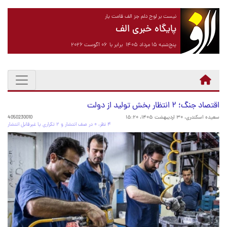
نیست بر لوح دلم جز الف قامت یار
پایگاه خبری الف
پنج‌شنبه ۱۵ مرداد ۱۴۰۵ برابر با ۰۶ آگوست ۲۰۲۶
اقتصاد جنگ؛ ۲ انتظار بخش تولید از دولت
سعیده اسکندری،
۳۰ اردیبهشت ۱۴۰۵، ۱۵:۲۰
4050230010
۴ نظر، ۰ در صف انتشار و ۲ تکراری یا غیرقابل انتشار