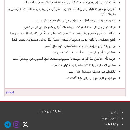
اسلام‌آباد: رایزنی‌های دیپلماتیک درباره منطقه و تنگه هرمز ادامه دارد
آخرین وضعیت بازار رمزارزها در جهان / صرافی کوین‌بیس معاملات ۶ رمزارز را
متوقف کرد
آلمان صدرنشین حداقل دستمزد اروپا از نظر قدرت خرید شد
اینفانتینو زیر بار استعفا نرفت/ پیشنهاد فینال جام جهانی در مراکش
توقف طولانی کامیون‌ها پشت مرز؛ صورت‌حساب سنگینی که به اقتصاد می‌رسد
قطع همکاری با قلعه نویی همچنان سوژه است/ نظر برخی مسئولان تغییر کرد!
ایران به‌دنبال میزبانی از جام باشگاه‌های فوتسال آسیا
افشای درگیری ترامپ با هگست در کمپ دیوید
حزب‌الله: حاصل مذاکرات دولت با صهیونیست‌ها تنها امتیازدهی‌ بیشتر است
صدای انفجار در پاکدشت شنیدید نگران نشوید
کالابرگ سه دهک مشمول شارژ شد
در دیدار الزیدی با بارزانی چه گذشت؟
بیشتر
ما را دنبال کنید.
آرشیو
آخرین خبرها
ارتباط با ما