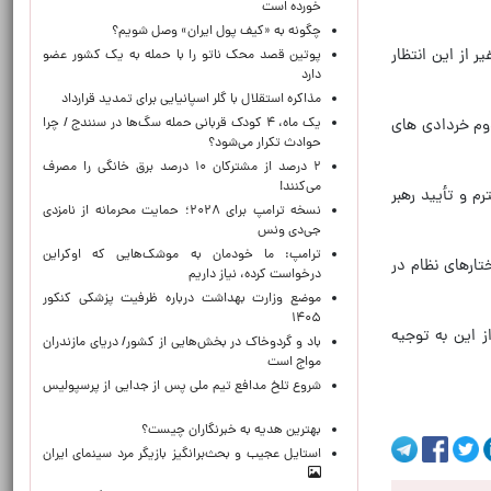
خورده است
چگونه به «کیف پول ایران» وصل شویم؟
ر از این انتظار
پوتین قصد محک ناتو را با حمله به یک کشور عضو
دارد
مذاکره استقلال با گلر اسپانیایی برای تمدید قرارداد
یک ماه، ۴ کودک قربانی حمله سگ‌ها در سنندج / چرا
دوم خردادی های
حوادث تکرار می‌شود؟
۲ درصد از مشترکان ۱۰ درصد برق خانگی را مصرف
می‌کنند!
م و تأیید رهبر
نسخه ترامپ برای ۲۰۲۸؛ حمایت محرمانه از نامزدی
جی‌دی ونس
ترامپ: ما خودمان به موشک‌هایی که اوکراین
ارهای نظام در
درخواست کرده، نیاز داریم
موضع وزارت بهداشت درباره ظرفیت پزشکی کنکور
۱۴۰۵
 این به توجیه
باد و گردوخاک در بخش‌هایی از کشور/ دریای مازندران
مواج است
شروع تلخ مدافع تیم ملی پس از جدایی از پرسپولیس
بهترین هدیه به خبرنگاران چیست؟
استایل عجیب و بحث‌برانگیز بازیگر مرد سینمای ایران