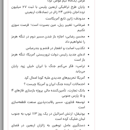
عرض یک‌ماه تیم عوض کرد!
پایان طرح ترافیکی اربعین پلیس با ثبت ۶۷ میلیون
تردد/جان باختن ۲۴ زائر در تصادفات اربعینی
مدودف: ژاپن تابع آمریکاست
ضرغامی: تغییر ریل، عین بصیرت است؛ فرصت سوزی
نکنیم
محسن رضایی: اجازه باز شدن مسیر دوم در تنگه هرمز
را نخواهیم داد
تکذیب اصابت و انفجار در قشم و بندرعباس
ادعای جدید رئیس دولت تروریستی آمریکا: تنگه هرمز
باز است
ترامپ: فکر می‌کنم جنگ با ایران خیلی زود پایان
می‌یابد
آمریکا تحریم‌های جدیدی علیه کوبا اعمال کرد
احتمالات آینده جنگ ایران و آمریکا چیست ؟
بانک تجارت، تأمین‌کننده مالی پروژه بازسازی فازهای ۴
و ۵ پارس جنوبی
توسعه فناوری، مسیر رقابت‌پذیری صنعت قطعه‌سازی
است
یونیفل: ارتش اسرائیل در یک روز ۱۱۳ توپ به جنوب
لبنان شلیک کرده است
دستگیری عامل توهین به زائران اربعین در فضای