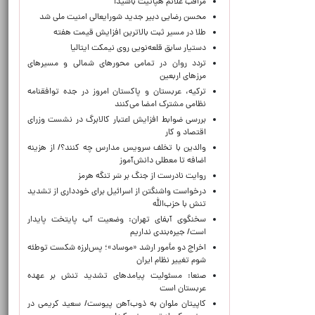
مراقب علائم هپاتیت باشید!
محسن رضایی دبیر جدید شورایعالی امنیت ملی شد
طلا در مسیر ثبت بالاترین افزایش قیمت هفته
دستیار سابق قلعه‌نویی روی نیمکت ایتالیا
تردد روان در تمامی محورهای شمالی و مسیرهای
مرزهای اربعین
ترکیه، عربستان و پاکستان امروز در جده توافقنامه
نظامی مشترک امضا می‌کنند
بررسی ضوابط افزایش اعتبار کالابرگ در نشست وزرای
اقتصاد و کار
والدین با تخلف سرویس مدارس چه کنند؟/ از هزینه
اضافه تا معطلی دانش‌آموز
روایت نادرست از جنگ بر سَر تنگه هرمز
درخواست واشنگتن از اسرائیل برای خودداری از تشدید
تنش با حزب‌الله
سخنگوی آبفای تهران: وضعیت آب پایتخت پایدار
است/ جیره‌بندی نداریم
اخراج دو مأمور ارشد «موساد»؛ پس‌لرزه شکست توطئه
شوم تغییر نظام ایران
صنعا: مسئولیت پیامدهای تشدید تنش بر عهده
عربستان است
کاپیتان ملوان به ذوب‌آهن پیوست/ سعید کریمی در