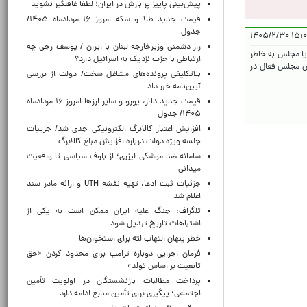
پیش‌بینی پاییز پر بارش در ایران؛ لطفا غافلگیر نشوید
قیمت جدید طلا و سکه امروز ۱۶ مردادماه ۱۴۰۵/
جدول
۱۵:۰۲:۲۲
راز دشمنی وزیرخارجه لبنان با ایران / یوسف رجی چه
یا مجلس به خاطر
ارتباطی با حزب نزدیک به اسرائیل دارد؟
س مجلس فعال در
بلاتکلیفی پرونده‌های مشاغل سخت/ دولت از بررسی
آیین‌نامه خبر داد
قیمت جدید دلار، یورو و سایر ارزها امروز ۱۶ مردادماه
۱۴۰۵/ جدول
افزایش اعتبار کالابرگ الکترونیکی جدی شد/ جزییات
جلسه ویژه دولت درباره افزایش مبلغ کالابرگ
سامانه ضد موشکی لیزری؛ از بلوف سیاسی تا واقعیت
میدانی
جزئیات ثبت ادعا، تهیه نقشه UTM و ارائه مادر سند
اعلام شد
تلگراف: جنگ علیه ایران ممکن است به یکی از
اشتباهات تاریخ تبدیل شود
خطر پنهان التهاب لثه برای استخوان‌ها
فرمان اجرایی دوباره ترامپ برای محدود کردن «حق
تابعیت بر اساس تولد»
پرداخت مطالبات بازنشستگان در اولویت تأمین
اجتماعی؛ پیگیری برای تأمین منابع ادامه دارد