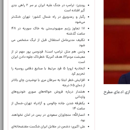
رویترز: ترامپ در جنگ علیه ایران بر سر ۲ راهی بدی
گیر افتاده است
رگبار و رعدوبرق در راه شمال کشور؛ تهران خنک‌تر
می‌شود
۱۷ تجاوز رژیم صهیونیستی به خاک سوریه در ۴۸
ساعت گذشته
تکلیف مدیرعامل استقلال قبل از لیگ مشخص می
شود
ونس هم مثل ترامپ است/ فردوسی پور مهم تر از
معیشت مردم؟!/ هدف آمریکا خطرناک جلوه دادن ایران
است
اتحادیه اروپا ۵ فرد مرتبط با صنایع دفاعی روسیه را
تحریم کرد
افزایش خطر ابتلا به سرطان مری با نوشیدن چای بالاتر
از دمای ۶۵ درجه
ازی ادعای مطرح
هشدار درباره فروش حواله‌های صوری خودروهای
وارداتی
یکطرفه شدن جاده چالوس و آزادراه تهران–شمال از
ساعت ۱۴
انصارالله: متجاوزان سعودی در یمن در امان نخواهند
بود
علی اکبری: دشمن در مقابل ایران شکست مفتضحانه‌ای